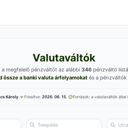
Valutaváltók
a megfelelő pénzváltót az alábbi
346
pénzváltó list
d össze a banki valuta árfolyamokat
és a pénzváltók a
cs Károly
→
·
Frissítve:
2026. 06. 15.
·
Források: a valutaváltók álta