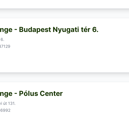
nge - Budapest Nyugati tér 6.
 6.
47129
nge - Pólus Center
i út 131.
06992