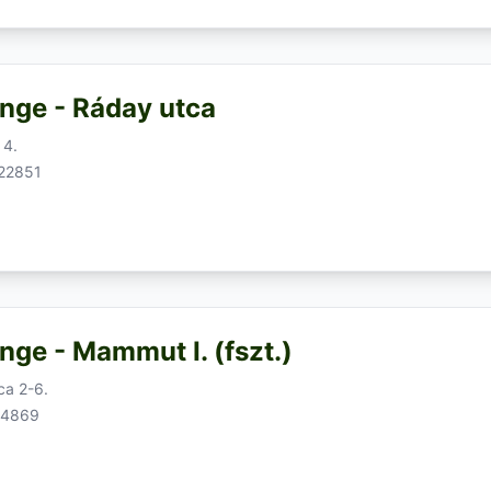
nge - Ráday utca
 4.
622851
nge - Mammut I. (fszt.)
ca 2-6.
64869