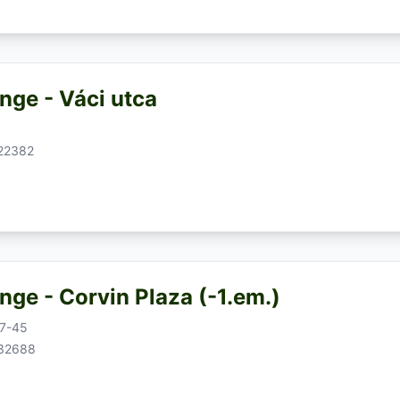
nge - Váci utca
522382
nge - Corvin Plaza (-1.em.)
37-45
732688