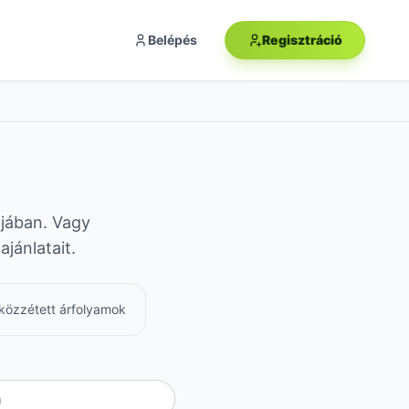
Belépés
Regisztráció
ájában. Vagy
jánlatait.
l közzétett árfolyamok