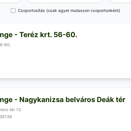
Csoportosítás (csak egyet mutasson csoportonként)
nge - Teréz krt. 56-60.
56-60.
nge - Nagykanizsa belváros Deák tér
enc tér 13.
936139