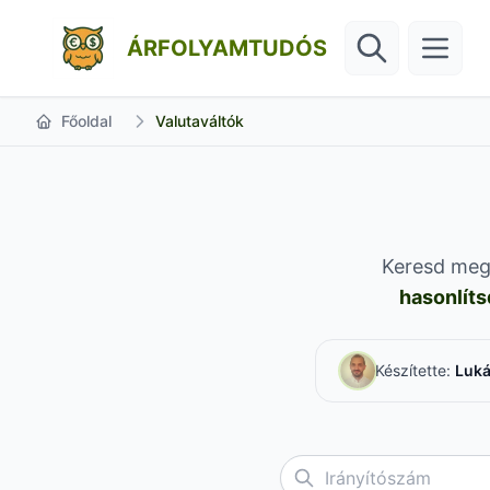
ÁRFOLYAMTUDÓS
Főoldal
Valutaváltók
Keresd meg 
hasonlíts
Készítette:
Luká