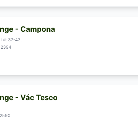
ange - Campona
i út 37-43.
02394
nge - Vác Tesco
62590