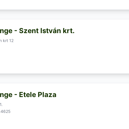
ge - Szent István krt.
n krt 12
nge - Etele Plaza
1.
54625