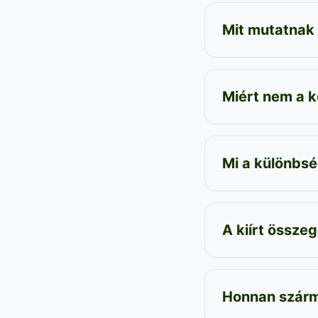
Mit mutatnak
Miért nem a 
Mi a különbs
A kiírt összeg
Honnan szárm