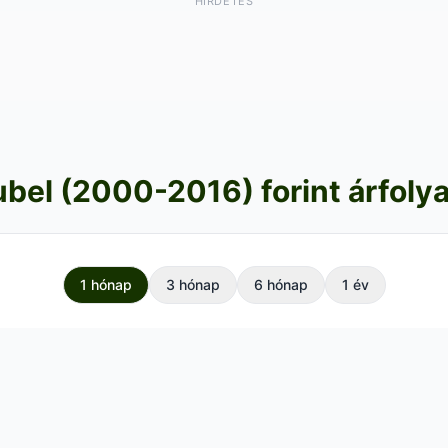
HIRDETÉS
ubel (2000-2016) forint árfoly
1 hónap
3 hónap
6 hónap
1 év