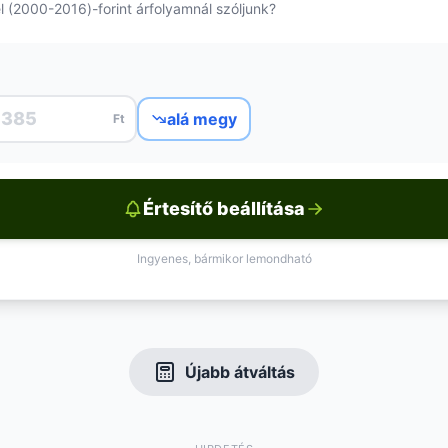
l (2000-2016)-forint árfolyamnál szóljunk?
alá megy
Ft
Értesítő beállítása
Ingyenes, bármikor lemondható
Újabb átváltás