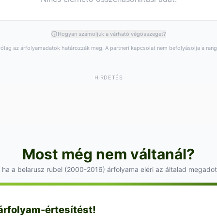
Hogyan számoljuk a várható végösszeget?
rólag az árfolyamadatok határozzák meg. A partneri kapcsolat nem befolyásolja a ran
HIRDETÉS
Most még nem váltanál?
 ha a belarusz rubel (2000-2016) árfolyama eléri az általad megadott
 árfolyam-értesítést!