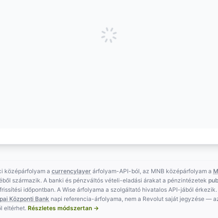
ci középárfolyam a
currencylayer
árfolyam-API-ból, az MNB középárfolyam a
M
éből származik. A banki és pénzváltós vételi-eladási árakat a pénzintézetek
pub
t frissítési időpontban. A Wise árfolyama a szolgáltató hivatalos API-jából érkezik.
pai Központi Bank
napi referencia-árfolyama, nem a Revolut saját jegyzése — 
l eltérhet.
Részletes módszertan →