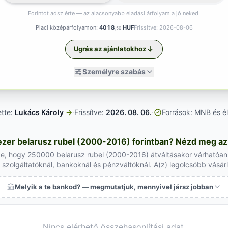
Forintot adsz érte — az alacsonyabb eladási árfolyam a jó neked.
Piaci középárfolyamon:
4018
HUF
Frissítve: 2026-08-06
,50
Ugrás az ajánlatokhoz
Személyre szabás
ette:
Lukács Károly
→
·
Frissítve:
2026. 08. 06.
·
Források: MNB és él
er belarusz rubel (2000-2016) forintban? Nézd meg az 
ze, hogy 250000 belarusz rubel (2000-2016) átváltásakor várhatóan 
szolgáltatóknál, bankoknál és pénzváltóknál. A(z) legolcsóbb vásár
Melyik a te bankod? — megmutatjuk, mennyivel jársz jobban
Nincs elérhető összehasonlítási adat.