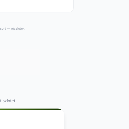
gsort —
részletek
.
 szintet.