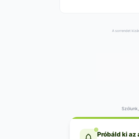
A sorrendet kizá
Szólunk,
Próbáld ki az