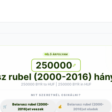
ÉLŐ ÁRFOLYAM
250000
z rubel (2000-2016) hány
250000 BYR to HUF | 250000 BYR in HUF
MIT SZERETNÉL CSINÁLNI?
Belarusz rubel (2000-
Belarusz rubel (2000-
🛒
💰
2016)et veszek
2016)et eladok