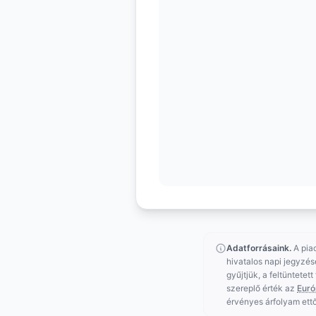
Adatforrásaink.
A pia
hivatalos napi jegyzés
gyűjtjük, a feltüntetet
szereplő érték az
Euró
érvényes árfolyam ettő