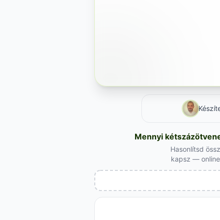
Készít
Mennyi kétszázötvenez
Hasonlítsd öss
kapsz — online 