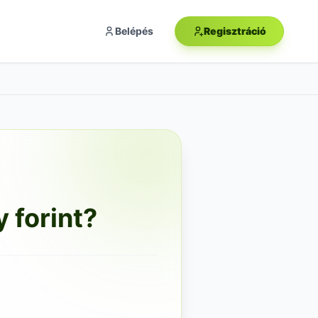
Belépés
Regisztráció
 forint?