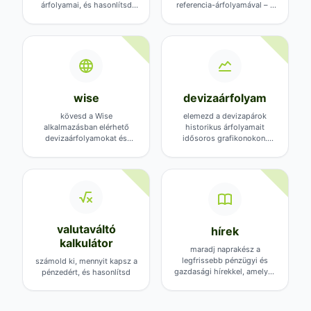
árfolyamai, és hasonlítsd
referencia-árfolyamával – a
össze őket a banki
szolgáltató saját jegyzése
árfolyamokkal
ettől eltérhet
wise
devizaárfolyam
kövesd a Wise
elemezd a devizapárok
alkalmazásban elérhető
historikus árfolyamait
devizaárfolyamokat és
idősoros grafikonokon.
hasonlítsd össze őket más
Tekintsd át a piaci
szolgáltatókéval
előzményeket a
megalapozott döntésekért
valutaváltó
hírek
kalkulátor
maradj naprakész a
legfrissebb pénzügyi és
számold ki, mennyit kapsz a
gazdasági hírekkel, amelyek
pénzedért, és hasonlítsd
befolyásolhatják a
össze a bankok, pénzváltók
devizaárfolyamokat
és fintech szolgáltatók
ajánlatait