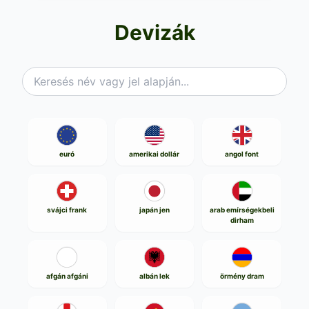
Devizák
euró
amerikai dollár
angol font
svájci frank
japán jen
arab emírségekbeli
dirham
afgán afgáni
albán lek
örmény dram