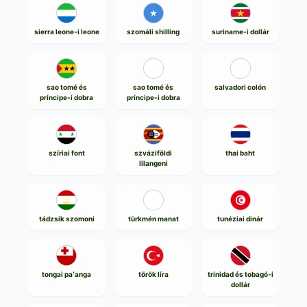
sierra leone-i leone
szomáli shilling
suriname-i dollár
sao tomé és
sao tomé és
salvadori colón
príncipe-i dobra
príncipe-i dobra
szíriai font
szváziföldi
thai baht
lilangeni
tádzsik szomoni
türkmén manat
tunéziai dinár
tongai paʻanga
török líra
trinidad és tobagó-i
dollár