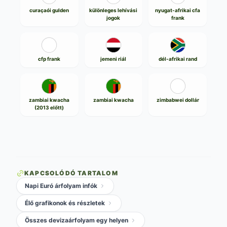
curaçaói gulden
különleges lehívási
nyugat-afrikai cfa
jogok
frank
cfp frank
jemeni riál
dél-afrikai rand
zambiai kwacha
zambiai kwacha
zimbabwei dollár
(2013 előtt)
KAPCSOLÓDÓ TARTALOM
Napi Euró árfolyam infók
Élő grafikonok és részletek
Összes devizaárfolyam egy helyen