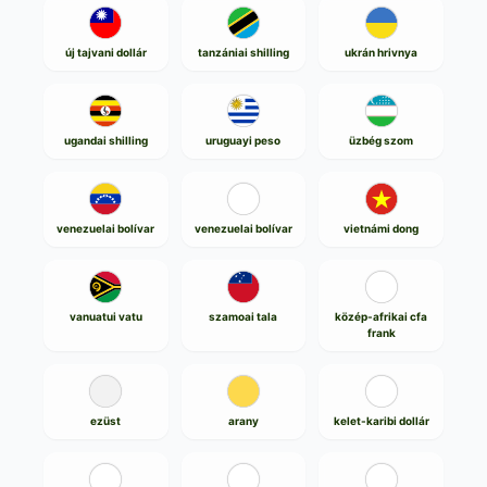
új tajvani dollár
tanzániai shilling
ukrán hrivnya
ugandai shilling
uruguayi peso
üzbég szom
venezuelai bolívar
venezuelai bolívar
vietnámi dong
vanuatui vatu
szamoai tala
közép-afrikai cfa
frank
ezüst
arany
kelet-karibi dollár