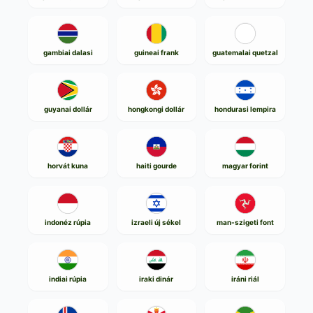
gambiai dalasi
guineai frank
guatemalai quetzal
guyanai dollár
hongkongi dollár
hondurasi lempira
horvát kuna
haiti gourde
magyar forint
indonéz rúpia
izraeli új sékel
man-szigeti font
indiai rúpia
iraki dinár
iráni riál