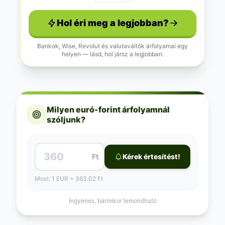
Hol éri meg a legjobban?
Bankok, Wise, Revolut és valutaváltók árfolyamai egy
helyen — lásd, hol jársz a legjobban.
Milyen euró-forint árfolyamnál
szóljunk?
Ft
Kérek értesítést!
Most: 1 EUR = 363.02 Ft
Ingyenes, bármikor lemondható