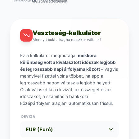
referencia:
MNB napi árfolyamok
.
Veszteség-kalkulátor
Mennyit bukhatsz, ha rosszkor váltasz?
Ez a kalkulátor megmutatja,
mekkora
különbség volt a kiválasztott időszak legjobb
és legrosszabb napi árfolyama között
– vagyis
mennyivel fizettél volna többet, ha épp a
legrosszabb napon váltasz a legjobb helyett.
Csak válaszd ki a devizát, az összeget és az
időszakot; a számítás a bankközi
középárfolyam alapján, automatikusan frissül.
DEVIZA