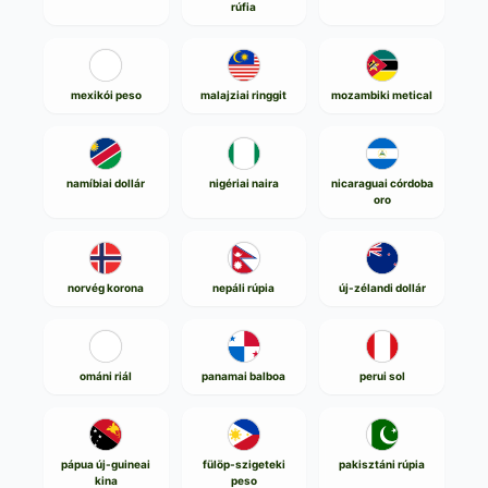
rúfia
mexikói peso
malajziai ringgit
mozambiki metical
namíbiai dollár
nigériai naira
nicaraguai córdoba
oro
norvég korona
nepáli rúpia
új-zélandi dollár
ománi riál
panamai balboa
perui sol
pápua új-guineai
fülöp-szigeteki
pakisztáni rúpia
kina
peso