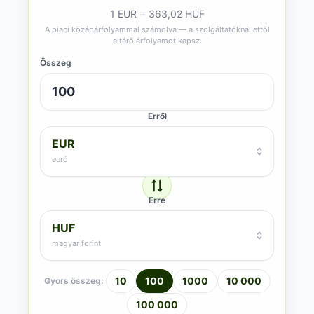
1 EUR = 363,02 HUF
A piaci középárfolyammal számolva — a szolgáltatóknál ettől
eltérő árfolyamot kapsz.
Összeg
Erről
EUR
euró
Erre
HUF
magyar forint
10
100
1000
10 000
Gyors összeg:
100 000