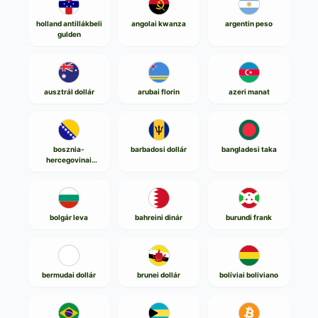
holland antillákbeli
angolai kwanza
argentin peso
gulden
ausztrál dollár
arubai florin
azeri manat
bosznia-
barbadosi dollár
bangladesi taka
hercegovinai
konvertibilis márka
bolgár leva
bahreini dinár
burundi frank
bermudai dollár
brunei dollár
bolíviai boliviano