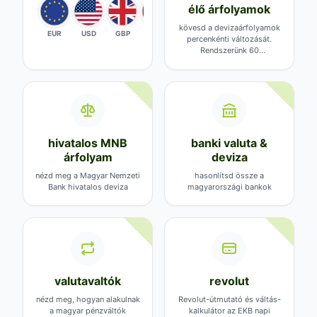
élő árfolyamok
160+
kövesd a devizaárfolyamok
EUR
USD
GBP
CHF
CZK
PLN
CNY
ALL
percenkénti változását.
Rendszerünk 60
másodpercenként frissíti az
aktuális értékeket
hivatalos MNB
banki valuta &
árfolyam
deviza
nézd meg a Magyar Nemzeti
hasonlítsd össze a
Bank hivatalos deviza
magyarországi bankok
középárfolyamait, akár
valuta- és devizaárfolyamait
2000-ig visszamenőleg
egy helyen
valutavaltók
revolut
nézd meg, hogyan alakulnak
Revolut-útmutató és váltás-
a magyar pénzváltók
kalkulátor az EKB napi