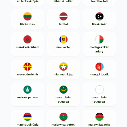
srí lanka-i rúpia
libériai dollár
lesothói loti
litván litas
lett lat
líbiai dinár
marokkói dirham
moldáv lej
madagaszkári
ariary
macedón dénár
mianmari kjap
mongol tugrik
makaói pataca
mauritániai
mauritániai
ouguiya
ouguiya
mauritiusi rúpia
maldív-szigeteki
malawi kwacha