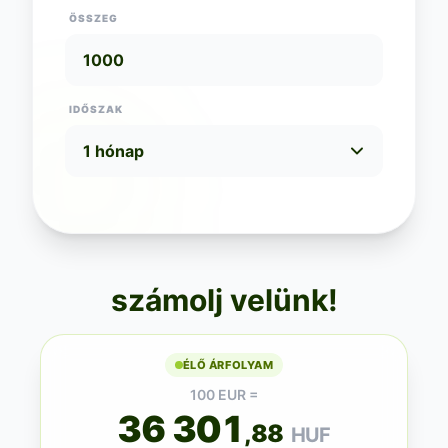
ÖSSZEG
IDŐSZAK
számolj velünk!
ÉLŐ ÁRFOLYAM
100 EUR =
36 301
,88
HUF