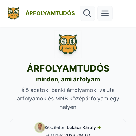
ÁRFOLYAMTUDÓS
ÁRFOLYAMTUDÓS
minden, ami árfolyam
élő adatok, banki árfolyamok, valuta
árfolyamok és MNB középárfolyam egy
helyen
Készítette:
Lukács Károly
→
Frissítve:
2026. 08. 07.