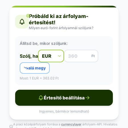
Próbáld ki az árfolyam-
értesítést!
Milyen euró-forint árfolyamnál szóljunk?
Állítsd be, mikor szóljunk:
Szólj, ha
Ft
alá megy
Most: 1 EUR = 363.02 Ft
Értesítő beállítása
Ingyenes, bármikor lemondható
A piaci középárfolyam forrása a
currencylayer
árfolyam-API. Hivatalos