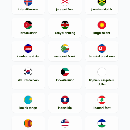
izlandi korona
jersey-i font
jamaicai dollár
jordán dinár
kenyai shilling
kirgiz szom
kambodzsai riel
comore-i frank
észak-koreai won
dél-koreai von
kuvaiti dinár
kajmán-szigeteki
dollár
kazak tenge
laoszi kip
libanoni font