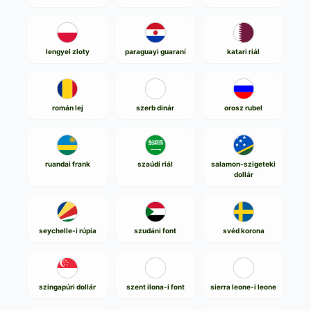
lengyel zloty
paraguayi guaraní
katari riál
román lej
szerb dinár
orosz rubel
ruandai frank
szaúdi riál
salamon-szigeteki
dollár
seychelle-i rúpia
szudáni font
svéd korona
szingapúri dollár
szent ilona-i font
sierra leone-i leone