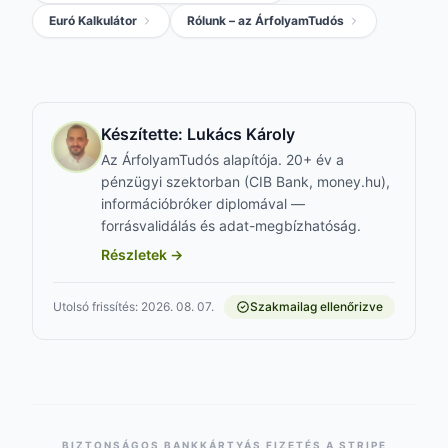
Euró Kalkulátor
Rólunk – az ÁrfolyamTudós
Készítette:
Lukács Károly
Az ÁrfolyamTudós alapítója. 20+ év a
pénzügyi szektorban (CIB Bank, money.hu),
információbróker diplomával —
forrásvalidálás és adat-megbízhatóság.
Részletek →
Utolsó frissítés: 2026. 08. 07.
Szakmailag ellenőrizve
BIZTONSÁGOS BANKKÁRTYÁS FIZETÉS A STRIPE