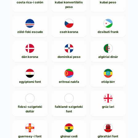
costa rica-i colón
kubai konvertibilis
kubai peso
peso
zöld-foki escudo
cseh korona
dzsibuti frank
dán korona
dominikai peso
algériai dinár
egyiptomi font
eritreai nakfa
etióp birr
fidzsi-szigeteki
falkland-szigeteki
grúz lari
dollár
font
guernsey-i font
ghánai cedi
gibraltári font