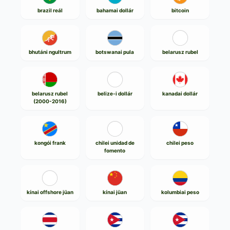
brazil reál
bahamai dollár
bitcoin
bhutáni ngultrum
botswanai pula
belarusz rubel
belarusz rubel
belize-i dollár
kanadai dollár
(2000-2016)
kongói frank
chilei unidad de
chilei peso
fomento
kínai offshore jüan
kínai jüan
kolumbiai peso