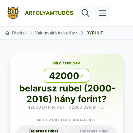
ÁRFOLYAMTUDÓS
Főoldal
Valutaváltó kalkulátor
BYRHUF
ÉLŐ ÁRFOLYAM
42000
belarusz rubel (2000-
2016) hány forint?
42000 BYR to HUF | 42000 BYR in HUF
MIT SZERETNÉL CSINÁLNI?
Belarusz rubel
Belarusz rubel