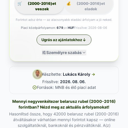
🛒
(2000-2016)et
💰
(2000-2016)et
veszek
eladok
Forintot adsz érte — az alacsonyabb eladási árfolyam a jó neked.
Piaci középárfolyamon:
679
HUF
Frissítve: 2026-08-06
,31
Ugrás az ajánlatokhoz
Személyre szabás
Készítette:
Lukács Károly
→
Frissítve:
2026. 08. 06.
Források: MNB és élő piaci adat
Mennyi negyvenkétezer belarusz rubel (2000-2016)
forintban? Nézd meg az aktuális árfolyamokat!
Hasonlítsd össze, hogy 42000 belarusz rubel (2000-2016)
átváltásakor várhatóan mennyi forintot kapsz — online
szolgáltatóknál, bankoknál és pénzváltóknál. A(z)