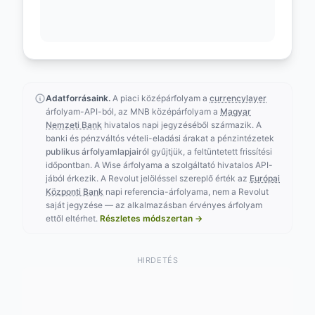
Adatforrásaink.
A piaci középárfolyam a
currencylayer
árfolyam-API-ból, az MNB középárfolyam a
Magyar
Nemzeti Bank
hivatalos napi jegyzéséből származik. A
banki és pénzváltós vételi-eladási árakat a pénzintézetek
publikus árfolyamlapjairól
gyűjtjük, a feltüntetett frissítési
időpontban. A Wise árfolyama a szolgáltató hivatalos API-
jából érkezik. A Revolut jelöléssel szereplő érték az
Európai
Központi Bank
napi referencia-árfolyama, nem a Revolut
saját jegyzése — az alkalmazásban érvényes árfolyam
ettől eltérhet.
Részletes módszertan →
HIRDETÉS