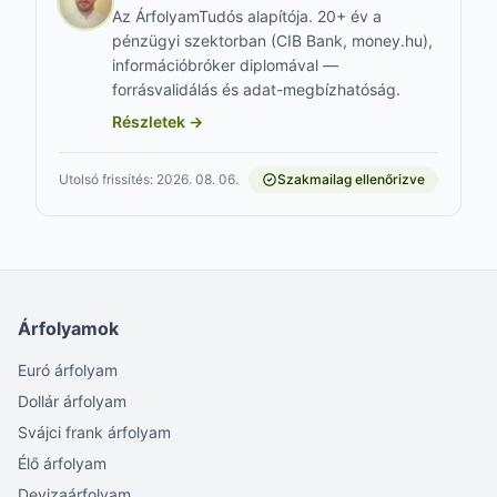
Az ÁrfolyamTudós alapítója. 20+ év a
pénzügyi szektorban (CIB Bank, money.hu),
információbróker diplomával —
forrásvalidálás és adat-megbízhatóság.
Részletek →
Utolsó frissítés: 2026. 08. 06.
Szakmailag ellenőrizve
Árfolyamok
Euró árfolyam
Dollár árfolyam
Svájci frank árfolyam
Élő árfolyam
Devizaárfolyam