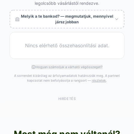
legolcsóbb vásárlástól rendezve.
Melyik a te bankod? — megmutatjuk, mennyivel
jársz jobban
Nincs elérhető összehasonlítási adat.
Hogyan számoljuk a várható végösszeget?
A sorrendet kizárólag az árfolyamadatok határozzák meg. A partneri
kapcsolat nem befolyásolja a rangsort —
részletek
.
HIRDETÉS
Most még nem váltanál?