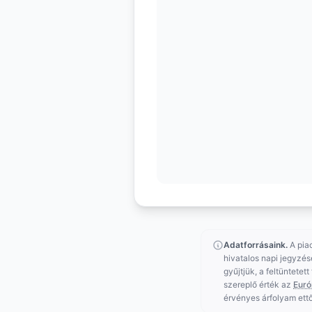
Adatforrásaink.
A pia
hivatalos napi jegyzés
gyűjtjük, a feltüntetet
szereplő érték az
Euró
érvényes árfolyam ettő