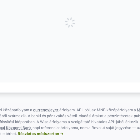
ci középárfolyam a
currencylayer
árfolyam-API-ból, az MNB középárfolyam a
M
éből származik. A banki és pénzváltós vételi-eladási árakat a pénzintézetek
pub
t frissítési időpontban. A Wise árfolyama a szolgáltató hivatalos API-jából érkezik.
pai Központi Bank
napi referencia-árfolyama, nem a Revolut saját jegyzése — 
l eltérhet.
Részletes módszertan →