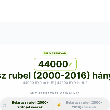
ÉLŐ ÁRFOLYAM
44000
z rubel (2000-2016) hány
44000 BYR to HUF | 44000 BYR in HUF
MIT SZERETNÉL CSINÁLNI?
Belarusz rubel (2000-
Belarusz rubel (2000-
🛒
💰
2016)et veszek
2016)et eladok