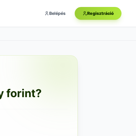
Belépés
Regisztráció
 forint?