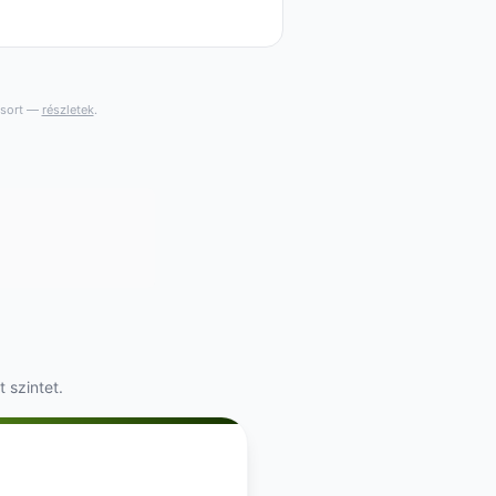
gsort —
részletek
.
 szintet.