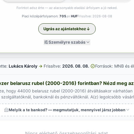
Forintot adsz érte — az alacsonyabb eladási árfolyam a jó neked.
Piaci középárfolyamon:
705
HUF
Frissítve: 2026-08-08
,01
Ugrás az ajánlatokhoz
Személyre szabás
ette:
Lukács Károly
→
·
Frissítve:
2026. 08. 08.
·
Források: MNB és él
er belarusz rubel (2000-2016) forintban? Nézd meg az a
ze, hogy 44000 belarusz rubel (2000-2016) átváltásakor várhatóan 
szolgáltatóknál, bankoknál és pénzváltóknál. A(z) legolcsóbb vásár
Melyik a te bankod? — megmutatjuk, mennyivel jársz jobban
Nincs elérhető összehasonlítási adat.