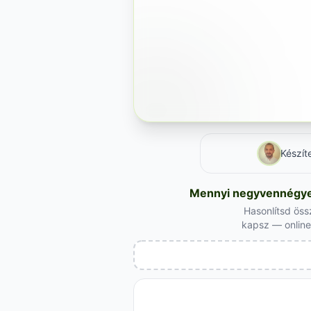
Készít
Mennyi negyvennégyez
Hasonlítsd öss
kapsz — online 