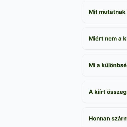
Mit mutatnak
Miért nem a 
Mi a különbs
A kiírt összeg
Honnan szárm