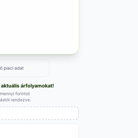
ő piaci adat
ktuális árfolyamokat!
mennyi forintot
lástól rendezve.