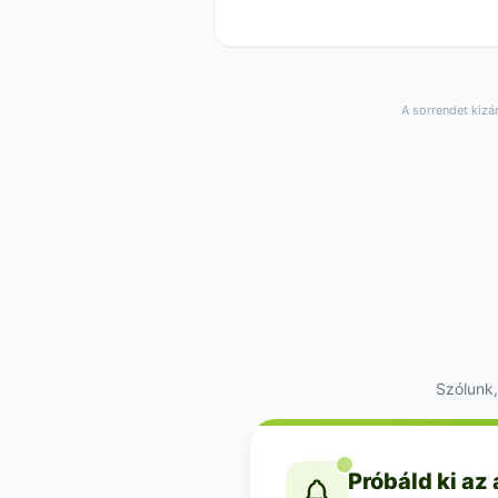
A sorrendet kizá
Szólunk,
Próbáld ki az