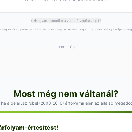
Hogyan számoljuk a várható végösszeget?
rólag az árfolyamadatok határozzák meg. A partneri kapcsolat nem befolyásolja a ran
HIRDETÉS
Most még nem váltanál?
 ha a belarusz rubel (2000-2016) árfolyama eléri az általad megadott
 árfolyam-értesítést!