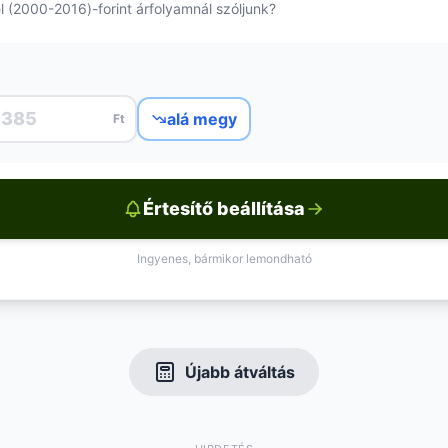
l (2000-2016)-forint árfolyamnál szóljunk?
alá megy
Ft
Értesítő beállítása
Ingyenes, bármikor lemondható
Újabb átváltás