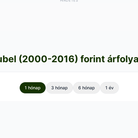
HIRDETÉS
ubel (2000-2016) forint árfoly
1 hónap
3 hónap
6 hónap
1 év