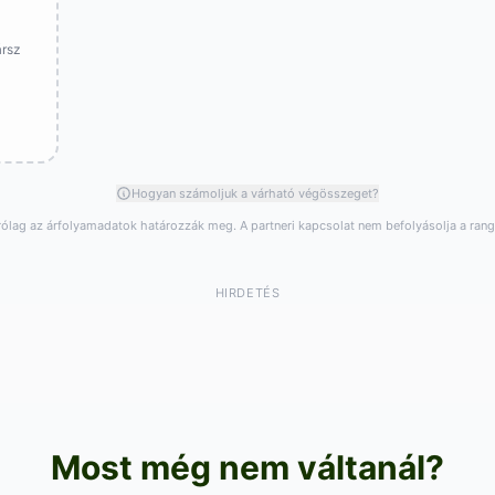
ársz
Hogyan számoljuk a várható végösszeget?
rólag az árfolyamadatok határozzák meg. A partneri kapcsolat nem befolyásolja a ran
HIRDETÉS
Most még nem váltanál?