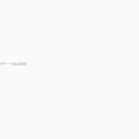
gsort —
részletek
.