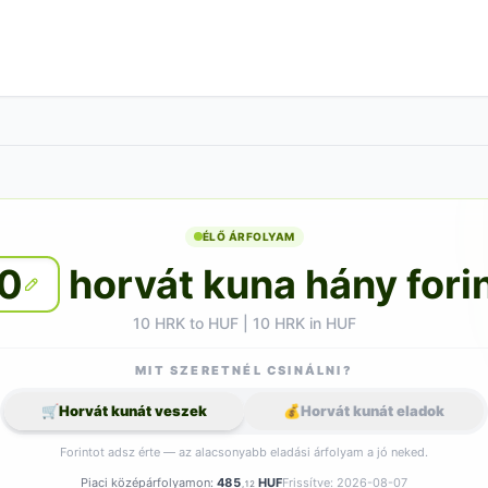
ÉLŐ ÁRFOLYAM
0
horvát kuna hány fori
10 HRK to HUF | 10 HRK in HUF
MIT SZERETNÉL CSINÁLNI?
🛒
Horvát kunát veszek
💰
Horvát kunát eladok
Forintot adsz érte — az alacsonyabb eladási árfolyam a jó neked.
Piaci középárfolyamon:
485
HUF
Frissítve: 2026-08-07
,12