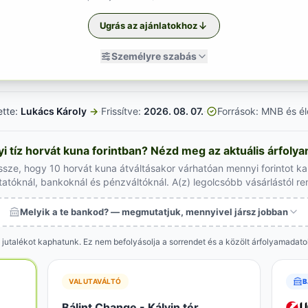
Ugrás az ajánlatokhoz
Személyre szabás
ette:
Lukács Károly
→
·
Frissítve:
2026. 08. 07.
·
Források: MNB és él
 tíz horvát kuna forintban? Nézd meg az aktuális árfoly
ssze, hogy 10 horvát kuna átváltásakor várhatóan mennyi forintot k
tatóknál, bankoknál és pénzváltóknál. A(z) legolcsóbb vásárlástól r
Melyik a te bankod? — megmutatjuk, mennyivel jársz jobban
 jutalékot kaphatunk. Ez nem befolyásolja a sorrendet és a közölt árfolyamadat
VALUTAVÁLTÓ
B
Bálint Change - Kálvin tér