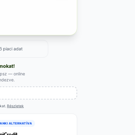
ő piaci adat
amokat!
apsz — online
endezve.
okat.
Részletek
ANKI ALTERNATÍVA