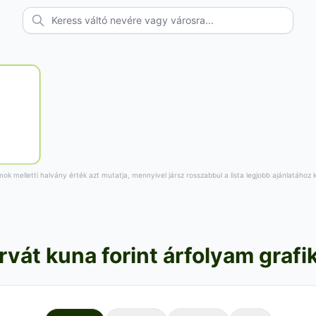
ok melletti halvány érték azt mutatja, mennyivel jársz rosszabbul a lista legjobb ajánlatához 
rvát kuna forint árfolyam grafi