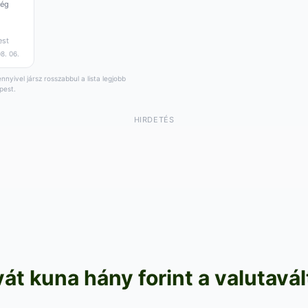
ség
est
8. 06.
nyivel jársz rosszabbul a lista legjobb
pest.
HIRDETÉS
át kuna hány forint a valutavá