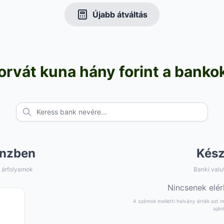
Újabb átváltás
orvát kuna hány forint a banko
nzben
Kés
 árfolyamok
Banki valu
Nincsenek elér
A számok melletti halvány érték azt mu
aján