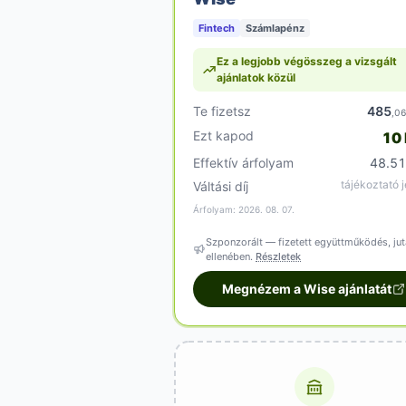
Fintech
Számlapénz
Ez a legjobb végösszeg a vizsgált
ajánlatok közül
Te fizetsz
485
,0
Ezt kapod
10
Effektív árfolyam
48.5
tájékoztató j
Váltási díj
Árfolyam: 2026. 08. 07.
Szponzorált — fizetett együttműködés, jut
ellenében.
Részletek
Megnézem a Wise ajánlatát