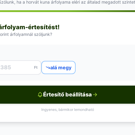
Szólunk, ha a horvát kuna árfolyama eléri az általad megadott szintet
 árfolyam-értesítést!
orint árfolyamnál szóljunk?
alá megy
Ft
Értesítő beállítása
Ingyenes, bármikor lemondható