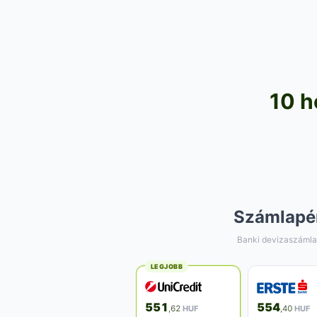
10 h
Számlapé
Banki devizaszámla
LEGJOBB
551
554
,62
HUF
,40
HUF