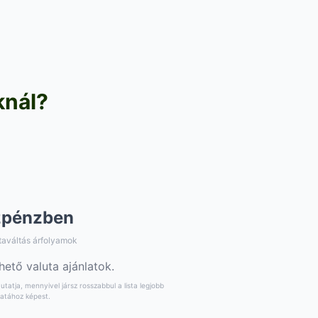
knál?
zpénzben
taváltás árfolyamok
hető valuta ajánlatok.
tatja, mennyivel jársz rosszabbul a lista legjobb
latához képest.