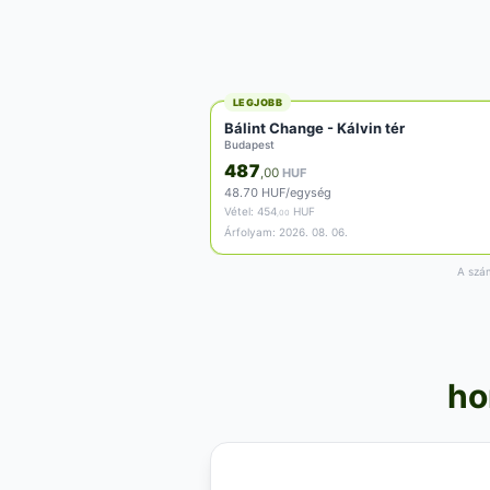
LEGJOBB
Bálint Change - Kálvin tér
Budapest
487
,00
HUF
48.70 HUF/egység
Vétel:
454
HUF
,00
Árfolyam: 2026. 08. 06.
A szám
ho