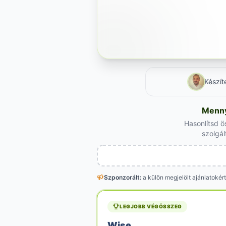
Készít
Mennyi
Hasonlítsd ö
szolgál
Szponzorált:
a külön megjelölt
ajánlatokért
LEGJOBB VÉGÖSSZEG
Wise