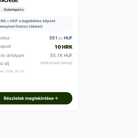
Számlapénz
+
66
HUF a legjobbhoz képest
,56
ennyivel fizetsz többet)
zetsz
551
HUF
,62
kapod
10 HRK
ktív árfolyam
55.16 HUF
tájékoztató jellegű
si díj
am: 2026. 08. 07.
Részletek megtekintése