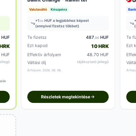
Valutaváltó
Készpénz
Bank
+
1
HUF a legjobbhoz képest
,94
(ennyivel fizetsz többet)
(
HUF
Te fizetsz
487
HUF
Te fi
6
,00
Ezt kapod
Ezt 
 HRK
10 HRK
1 HUF
Effektív árfolyam
48.70 HUF
Effe
ellegű
tájékoztató jellegű
Váltási díj
Váltá
Árfolyam: 2026. 08. 06.
Árfoly
alék
Részletek megtekintése