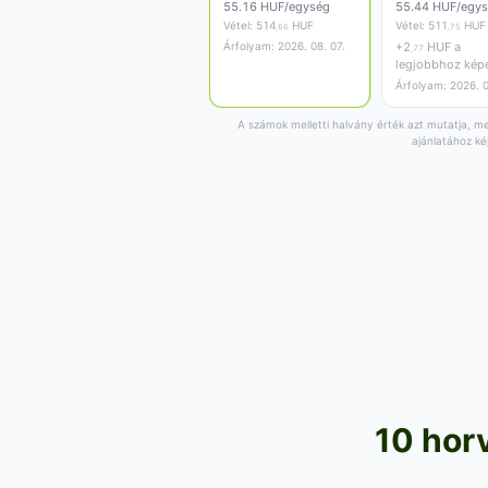
55.16 HUF/egység
55.44 HUF/egy
Vétel:
514
HUF
Vétel:
511
HUF
,66
,75
Árfolyam: 2026. 08. 07.
+
2
HUF a
,77
legjobbhoz kép
Árfolyam: 2026. 0
A számok melletti halvány érték azt mutatja, men
ajánlatához ké
10 horv