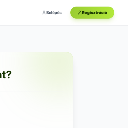
Belépés
Regisztráció
nt?