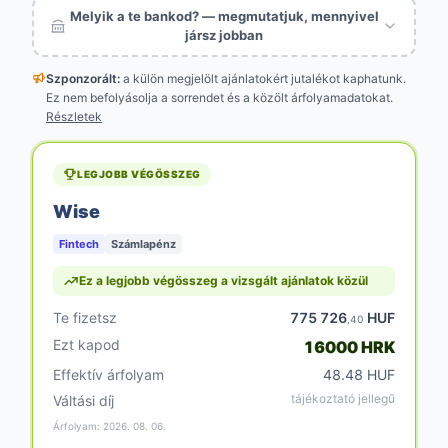
Melyik a te bankod? — megmutatjuk, mennyivel
jársz jobban
Szponzorált:
a külön megjelölt
ajánlatokért jutalékot kaphatunk.
Ez nem befolyásolja a sorrendet és a közölt árfolyamadatokat.
Részletek
LEGJOBB VÉGÖSSZEG
Wise
Fintech
Számlapénz
Ez a legjobb végösszeg a vizsgált ajánlatok közül
Te fizetsz
775 726
HUF
,40
Ezt kapod
16000 HRK
Effektív árfolyam
48.48 HUF
tájékoztató jellegű
Váltási díj
Árfolyam: 2026. 08. 06.