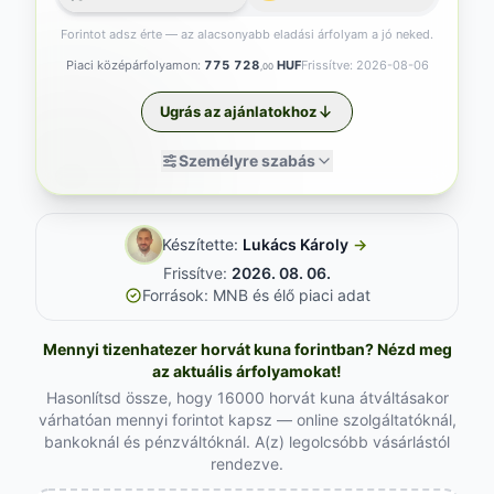
Forintot adsz érte — az alacsonyabb eladási árfolyam a jó neked.
Piaci középárfolyamon:
775 728
HUF
Frissítve: 2026-08-06
,00
Ugrás az ajánlatokhoz
Személyre szabás
Készítette:
Lukács Károly
→
Frissítve:
2026. 08. 06.
Források: MNB és élő piaci adat
Mennyi tizenhatezer horvát kuna forintban? Nézd meg
az aktuális árfolyamokat!
Hasonlítsd össze, hogy 16000 horvát kuna átváltásakor
várhatóan mennyi forintot kapsz — online szolgáltatóknál,
bankoknál és pénzváltóknál. A(z) legolcsóbb vásárlástól
rendezve.