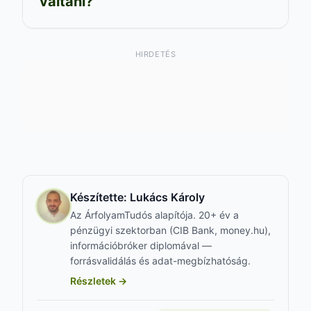
váltani?
HIRDETÉS
Készítette:
Lukács Károly
Az ÁrfolyamTudós alapítója. 20+ év a
pénzügyi szektorban (CIB Bank, money.hu),
információbróker diplomával —
forrásvalidálás és adat-megbízhatóság.
Részletek →