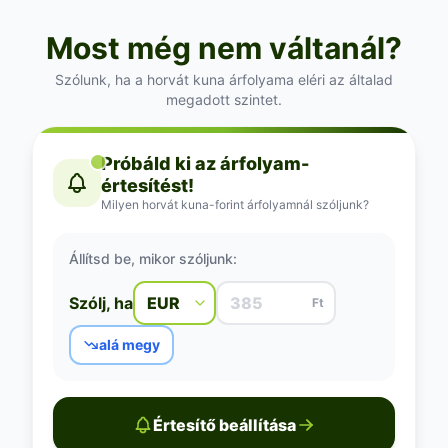
Most még nem váltanál?
Szólunk, ha a horvát kuna árfolyama eléri az általad
megadott szintet.
Próbáld ki az árfolyam-
értesítést!
Milyen horvát kuna-forint árfolyamnál szóljunk?
Állítsd be, mikor szóljunk:
Szólj, ha
Ft
alá megy
Értesítő beállítása