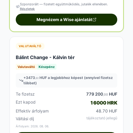
Szponzorált — fizetett együttműködés, jutalék ellenében.
Részletek
Megnézem a Wise ajánlatát
VALUTAVÁLTÓ
Bálint Change - Kálvin tér
Valutaváltó
Készpénz
+
3473
HUF a legjobbhoz képest (ennyivel fizetsz
,60
többet)
Te fizetsz
779 200
HUF
,00
Ezt kapod
16000 HRK
Effektív árfolyam
48.70 HUF
tájékoztató jellegű
Váltási díj
Árfolyam: 2026. 08. 06.