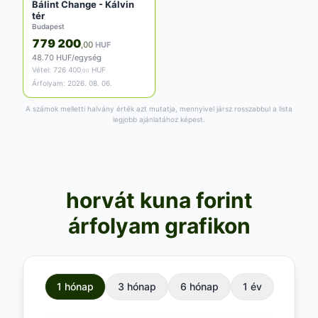
Bálint Change - Kálvin
tér
Budapest
779 200
,00
HUF
48.70 HUF/egység
Vétel:
726 400
HUF
,00
Árfolyam: 2026. 08. 06.
A számok melletti halvány érték azt mutatja, mennyivel jársz rosszabbul a lista
legjobb ajánlatához képest.
horvát kuna forint
árfolyam grafikon
1 hónap
3 hónap
6 hónap
1 év