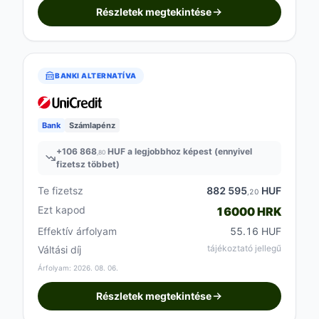
Részletek megtekintése
BANKI ALTERNATÍVA
Bank
Számlapénz
+
106 868
HUF a legjobbhoz képest (ennyivel
,80
fizetsz többet)
Te fizetsz
882 595
HUF
,20
Ezt kapod
16000 HRK
Effektív árfolyam
55.16 HUF
tájékoztató jellegű
Váltási díj
Árfolyam: 2026. 08. 06.
Részletek megtekintése