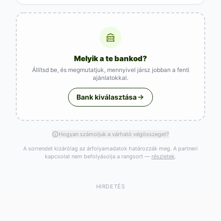
Melyik a te bankod?
Állítsd be, és megmutatjuk, mennyivel jársz jobban a fenti
ajánlatokkal.
Bank kiválasztása
Hogyan számoljuk a várható végösszeget?
A sorrendet kizárólag az árfolyamadatok határozzák meg. A partneri
kapcsolat nem befolyásolja a rangsort —
részletek
.
HIRDETÉS