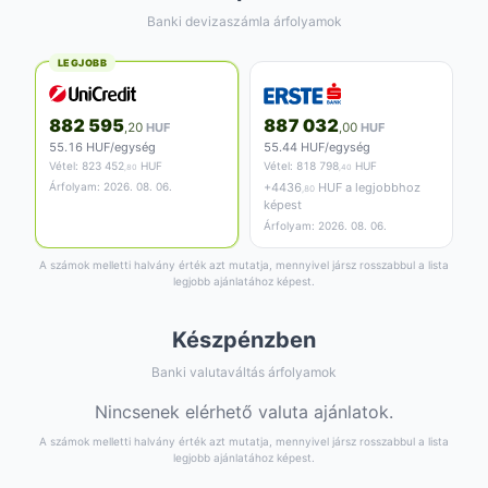
Banki devizaszámla árfolyamok
LEGJOBB
882 595
887 032
,20
HUF
,00
HUF
55.16 HUF/egység
55.44 HUF/egység
Vétel:
823 452
HUF
Vétel:
818 798
HUF
,80
,40
Árfolyam: 2026. 08. 06.
+
4436
HUF a legjobbhoz
,80
képest
Árfolyam: 2026. 08. 06.
A számok melletti halvány érték azt mutatja, mennyivel jársz rosszabbul a lista
legjobb ajánlatához képest.
Készpénzben
Banki valutaváltás árfolyamok
Nincsenek elérhető valuta ajánlatok.
A számok melletti halvány érték azt mutatja, mennyivel jársz rosszabbul a lista
legjobb ajánlatához képest.