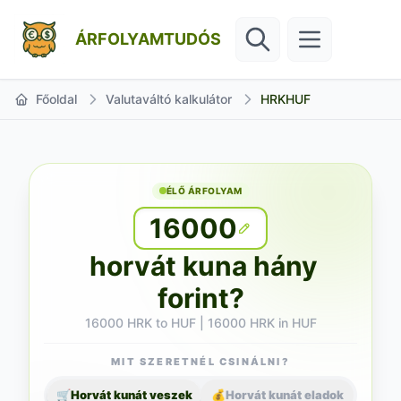
ÁRFOLYAMTUDÓS
Főoldal
Valutaváltó kalkulátor
HRKHUF
ÉLŐ ÁRFOLYAM
16000
horvát kuna hány
forint?
16000 HRK to HUF | 16000 HRK in HUF
MIT SZERETNÉL CSINÁLNI?
🛒
Horvát kunát veszek
💰
Horvát kunát eladok