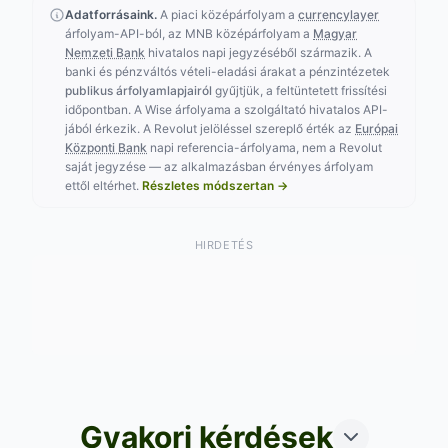
Adatforrásaink.
A piaci középárfolyam a
currencylayer
árfolyam-API-ból, az MNB középárfolyam a
Magyar
Nemzeti Bank
hivatalos napi jegyzéséből származik. A
banki és pénzváltós vételi-eladási árakat a pénzintézetek
publikus árfolyamlapjairól
gyűjtjük, a feltüntetett frissítési
időpontban. A Wise árfolyama a szolgáltató hivatalos API-
jából érkezik. A Revolut jelöléssel szereplő érték az
Európai
Központi Bank
napi referencia-árfolyama, nem a Revolut
saját jegyzése — az alkalmazásban érvényes árfolyam
ettől eltérhet.
Részletes módszertan →
HIRDETÉS
Gyakori kérdések