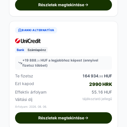
Részletek megtekintése
BANKI ALTERNATÍVA
Bank
Számlapénz
+
19 888
HUF a legjobbhoz képest (ennyivel
,28
fizetsz többet)
Te fizetsz
164 934
HUF
,98
Ezt kapod
2990 HRK
Effektív árfolyam
55.16 HUF
tájékoztató jellegű
Váltási díj
Árfolyam: 2026. 08. 06.
Részletek megtekintése