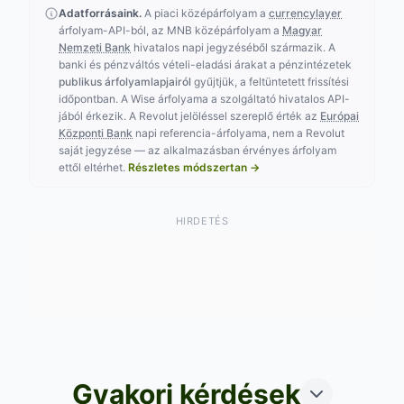
Adatforrásaink.
A piaci középárfolyam a
currencylayer
árfolyam-API-ból, az MNB középárfolyam a
Magyar
Nemzeti Bank
hivatalos napi jegyzéséből származik. A
banki és pénzváltós vételi-eladási árakat a pénzintézetek
publikus árfolyamlapjairól
gyűjtjük, a feltüntetett frissítési
időpontban. A Wise árfolyama a szolgáltató hivatalos API-
jából érkezik. A Revolut jelöléssel szereplő érték az
Európai
Központi Bank
napi referencia-árfolyama, nem a Revolut
saját jegyzése — az alkalmazásban érvényes árfolyam
ettől eltérhet.
Részletes módszertan →
HIRDETÉS
Gyakori kérdések