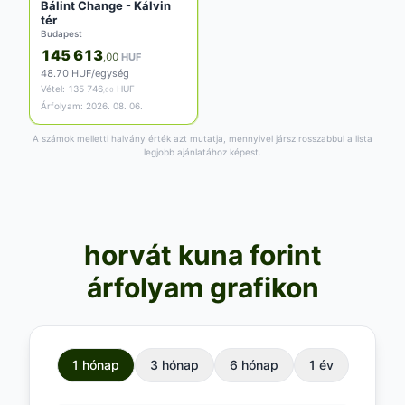
Bálint Change - Kálvin
tér
Budapest
145 613
,00
HUF
48.70 HUF/egység
Vétel:
135 746
HUF
,00
Árfolyam: 2026. 08. 06.
A számok melletti halvány érték azt mutatja, mennyivel jársz rosszabbul a lista
legjobb ajánlatához képest.
horvát kuna forint
árfolyam grafikon
1 hónap
3 hónap
6 hónap
1 év