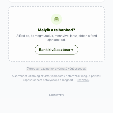
Melyik a te bankod?
Állítsd be, és megmutatjuk, mennyivel jársz jobban a fenti
ajánlatokkal.
Bank kiválasztása
Hogyan számoljuk a várható végösszeget?
A sorrendet kizárólag az árfolyamadatok határozzák meg. A partneri
kapcsolat nem befolyásolja a rangsort —
részletek
.
HIRDETÉS