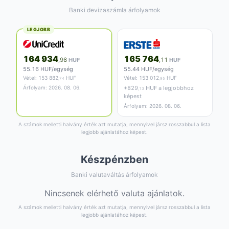
Banki devizaszámla árfolyamok
LEGJOBB
164 934
165 764
,98
HUF
,11
HUF
55.16 HUF/egység
55.44 HUF/egység
Vétel:
153 882
HUF
Vétel:
153 012
HUF
,74
,95
Árfolyam: 2026. 08. 06.
+
829
HUF a legjobbhoz
,13
képest
Árfolyam: 2026. 08. 06.
A számok melletti halvány érték azt mutatja, mennyivel jársz rosszabbul a lista
legjobb ajánlatához képest.
Készpénzben
Banki valutaváltás árfolyamok
Nincsenek elérhető valuta ajánlatok.
A számok melletti halvány érték azt mutatja, mennyivel jársz rosszabbul a lista
legjobb ajánlatához képest.