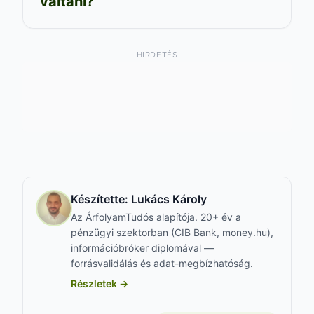
váltani?
HIRDETÉS
Készítette:
Lukács Károly
Az ÁrfolyamTudós alapítója. 20+ év a
pénzügyi szektorban (CIB Bank, money.hu),
információbróker diplomával —
forrásvalidálás és adat-megbízhatóság.
Részletek →