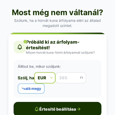
Most még nem váltanál?
Szólunk, ha a horvát kuna árfolyama eléri az általad
megadott szintet.
Próbáld ki az árfolyam-
értesítést!
Milyen horvát kuna-forint árfolyamnál szóljunk?
Állítsd be, mikor szóljunk:
Szólj, ha
Ft
alá megy
Értesítő beállítása