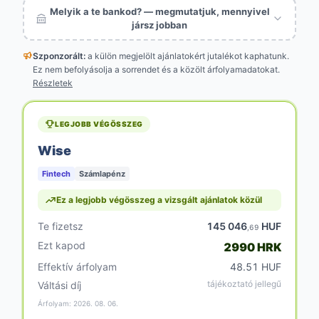
Melyik a te bankod? — megmutatjuk, mennyivel
jársz jobban
Szponzorált:
a külön megjelölt
ajánlatokért jutalékot kaphatunk.
Ez nem befolyásolja a sorrendet és a közölt árfolyamadatokat.
Részletek
LEGJOBB VÉGÖSSZEG
Wise
Fintech
Számlapénz
Ez a legjobb végösszeg a vizsgált ajánlatok közül
Te fizetsz
145 046
HUF
,69
Ezt kapod
2990 HRK
Effektív árfolyam
48.51 HUF
tájékoztató jellegű
Váltási díj
Árfolyam: 2026. 08. 06.