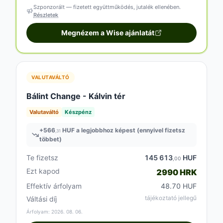
Szponzorált — fizetett együttműködés, jutalék ellenében.
Részletek
Megnézem a Wise ajánlatát
VALUTAVÁLTÓ
Bálint Change - Kálvin tér
Valutaváltó
Készpénz
+
566
HUF a legjobbhoz képest (ennyivel fizetsz
,31
többet)
Te fizetsz
145 613
HUF
,00
Ezt kapod
2990 HRK
Effektív árfolyam
48.70 HUF
tájékoztató jellegű
Váltási díj
Árfolyam: 2026. 08. 06.