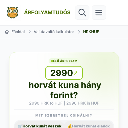
ÁRFOLYAMTUDÓS
Főoldal
Valutaváltó kalkulátor
HRKHUF
ÉLŐ ÁRFOLYAM
2990
horvát kuna hány
forint?
2990 HRK to HUF | 2990 HRK in HUF
MIT SZERETNÉL CSINÁLNI?
🛒
Horvát kunát veszek
💰
Horvát kunát eladok