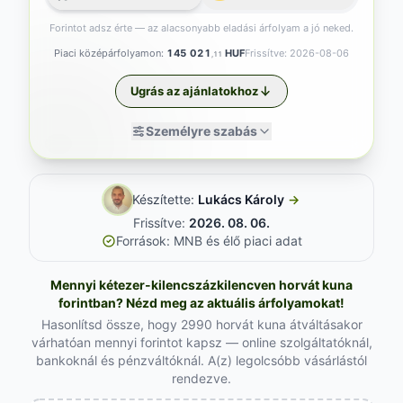
Forintot adsz érte — az alacsonyabb eladási árfolyam a jó neked.
Piaci középárfolyamon:
145 021
HUF
Frissítve: 2026-08-06
,11
Ugrás az ajánlatokhoz
Személyre szabás
Készítette:
Lukács Károly
→
Frissítve:
2026. 08. 06.
Források: MNB és élő piaci adat
Mennyi kétezer-kilencszázkilencven horvát kuna
forintban? Nézd meg az aktuális árfolyamokat!
Hasonlítsd össze, hogy 2990 horvát kuna átváltásakor
várhatóan mennyi forintot kapsz — online szolgáltatóknál,
bankoknál és pénzváltóknál. A(z) legolcsóbb vásárlástól
rendezve.