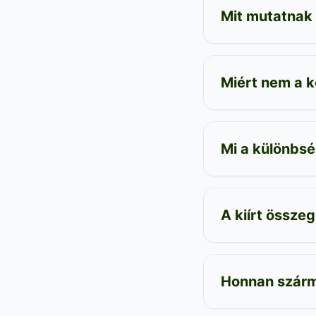
Mit mutatnak
Miért nem a 
Mi a különbs
A kiírt összeg
Honnan szárm