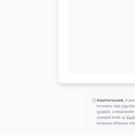
Adatforrásaink.
A pia
hivatalos napi jegyzés
gyűjtjük, a feltüntetet
szereplő érték az
Euró
érvényes árfolyam ettő