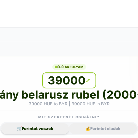
ÉLŐ ÁRFOLYAM
39000
hány belarusz rubel (200
39000 HUF to BYR | 39000 HUF in BYR
MIT SZERETNÉL CSINÁLNI?
🛒
Forintet veszek
💰
Forintet eladok