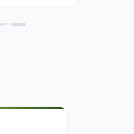
gsort —
részletek
.