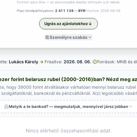
Forintot adsz érte — az alacsonyabb eladási árfolyam a jó neked.
Piaci középárfolyamon:
2 411 139
BYR
Frissítve: 2026-08-06
,71
Ugrás az ajánlatokhoz
Személyre szabás
ette:
Lukács Károly
→
·
Frissítve:
2026. 08. 06.
·
Források: MNB és él
zer forint belarusz rubel (2000-2016)ban? Nézd meg az 
ze, hogy 39000 forint átváltásakor várhatóan mennyi belarusz rube
szolgáltatóknál, bankoknál és pénzváltóknál. A(z) legolcsóbb vásár
Melyik a te bankod? — megmutatjuk, mennyivel jársz jobban
Nincs elérhető összehasonlítási adat.