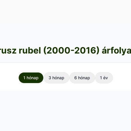
arusz rubel (2000-2016) árfoly
1 hónap
3 hónap
6 hónap
1 év