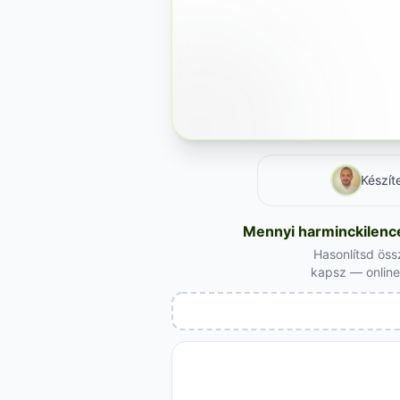
Készít
Mennyi harminckilence
Hasonlítsd öss
kapsz — online 