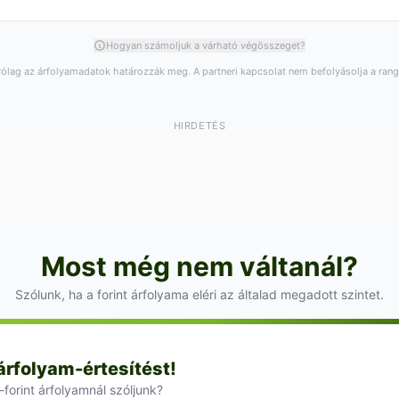
Hogyan számoljuk a várható végösszeget?
rólag az árfolyamadatok határozzák meg. A partneri kapcsolat nem befolyásolja a ran
HIRDETÉS
Most még nem váltanál?
Szólunk, ha a forint árfolyama eléri az általad megadott szintet.
 árfolyam-értesítést!
-forint árfolyamnál szóljunk?