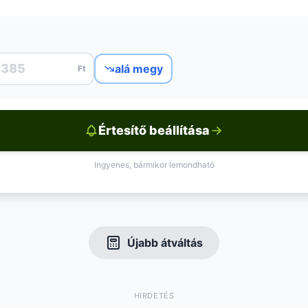
alá megy
Ft
Értesítő beállítása
Ingyenes, bármikor lemondható
Újabb átváltás
HIRDETÉS