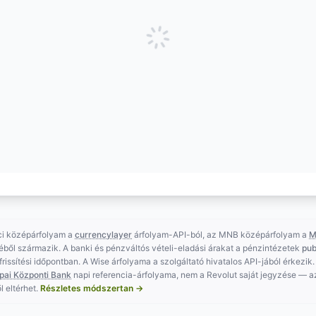
ci középárfolyam a
currencylayer
árfolyam-API-ból, az MNB középárfolyam a
M
éből származik. A banki és pénzváltós vételi-eladási árakat a pénzintézetek
pub
t frissítési időpontban. A Wise árfolyama a szolgáltató hivatalos API-jából érkezik.
pai Központi Bank
napi referencia-árfolyama, nem a Revolut saját jegyzése — 
l eltérhet.
Részletes módszertan →