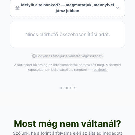
Melyik a te bankod? — megmutatjuk, mennyivel
jársz jobban
Nincs elérhető összehasonlítási adat.
Hogyan számoljuk a várható végösszeget?
A sorrendet kizárólag az árfolyamadatok határozzák meg. A partneri
kapcsolat nem befolyásolja a rangsort —
részletek
.
HIRDETÉS
Most még nem váltanál?
Szólunk, ha a forint árfolyama eléri az általad megadott