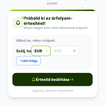
szintet.
Próbáld ki az árfolyam-
értesítést!
Milyen magyar forint-forint árfolyamnál szóljunk?
Állítsd be, mikor szóljunk:
Szólj, ha
Ft
alá megy
Értesítő beállítása
Ingyenes, bármikor lemondható