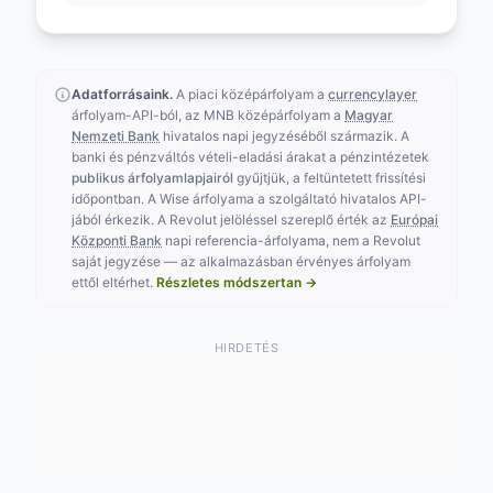
Adatforrásaink.
A piaci középárfolyam a
currencylayer
árfolyam-API-ból, az MNB középárfolyam a
Magyar
Nemzeti Bank
hivatalos napi jegyzéséből származik. A
banki és pénzváltós vételi-eladási árakat a pénzintézetek
publikus árfolyamlapjairól
gyűjtjük, a feltüntetett frissítési
időpontban. A Wise árfolyama a szolgáltató hivatalos API-
jából érkezik. A Revolut jelöléssel szereplő érték az
Európai
Központi Bank
napi referencia-árfolyama, nem a Revolut
saját jegyzése — az alkalmazásban érvényes árfolyam
ettől eltérhet.
Részletes módszertan →
HIRDETÉS