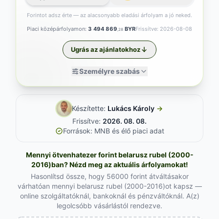
Forintot adsz érte — az alacsonyabb eladási árfolyam a jó neked.
Piaci középárfolyamon:
3 494 869
BYR
Frissítve: 2026-08-08
,28
Ugrás az ajánlatokhoz
Személyre szabás
Készítette:
Lukács Károly
→
Frissítve:
2026. 08. 08.
Források: MNB és élő piaci adat
Mennyi ötvenhatezer forint belarusz rubel (2000-
2016)ban? Nézd meg az aktuális árfolyamokat!
Hasonlítsd össze, hogy 56000 forint átváltásakor
várhatóan mennyi belarusz rubel (2000-2016)ot kapsz —
online szolgáltatóknál, bankoknál és pénzváltóknál. A(z)
legolcsóbb vásárlástól rendezve.