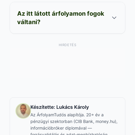
Az itt látott árfolyamon fogok
váltani?
HIRDETÉS
Készítette:
Lukács Károly
Az ÁrfolyamTudós alapítója. 20+ év a
pénzügyi szektorban (CIB Bank, money.hu),
információbróker diplomával —
forrásvalidálás és adat-megbízhatóság.