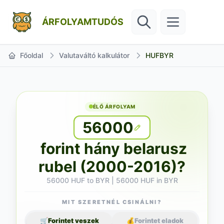
ÁRFOLYAMTUDÓS
Főoldal
Valutaváltó kalkulátor
HUFBYR
ÉLŐ ÁRFOLYAM
56000
forint hány belarusz
rubel (2000-2016)?
56000 HUF to BYR | 56000 HUF in BYR
MIT SZERETNÉL CSINÁLNI?
🛒
Forintet veszek
💰
Forintet eladok