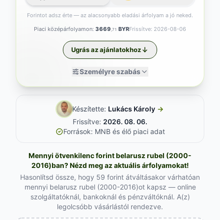
Forintot adsz érte — az alacsonyabb eladási árfolyam a jó neked.
Piaci középárfolyamon:
3669
BYR
Frissítve: 2026-08-06
,71
Ugrás az ajánlatokhoz
Személyre szabás
Készítette:
Lukács Károly
→
Frissítve:
2026. 08. 06.
Források: MNB és élő piaci adat
Mennyi ötvenkilenc forint belarusz rubel (2000-
2016)ban? Nézd meg az aktuális árfolyamokat!
Hasonlítsd össze, hogy 59 forint átváltásakor várhatóan
mennyi belarusz rubel (2000-2016)ot kapsz — online
szolgáltatóknál, bankoknál és pénzváltóknál. A(z)
legolcsóbb vásárlástól rendezve.