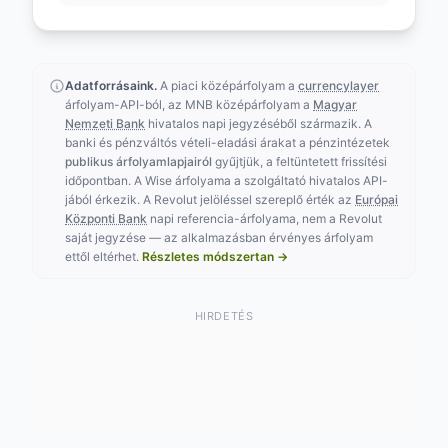
Adatforrásaink.
A piaci középárfolyam a
currencylayer
árfolyam-API-ból, az MNB középárfolyam a
Magyar
Nemzeti Bank
hivatalos napi jegyzéséből származik. A
banki és pénzváltós vételi-eladási árakat a pénzintézetek
publikus árfolyamlapjairól
gyűjtjük, a feltüntetett frissítési
időpontban. A Wise árfolyama a szolgáltató hivatalos API-
jából érkezik. A Revolut jelöléssel szereplő érték az
Európai
Központi Bank
napi referencia-árfolyama, nem a Revolut
saját jegyzése — az alkalmazásban érvényes árfolyam
ettől eltérhet.
Részletes módszertan →
HIRDETÉS