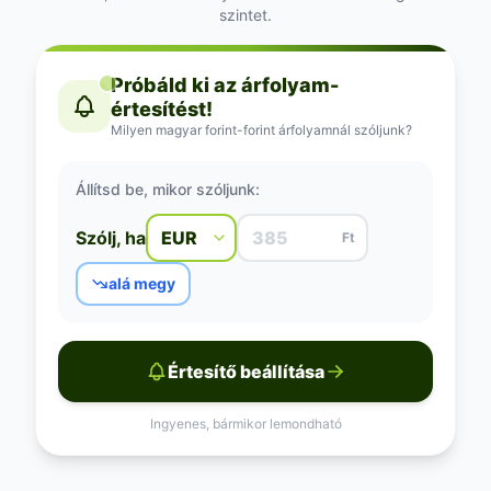
szintet.
Próbáld ki az árfolyam-
értesítést!
Milyen magyar forint-forint árfolyamnál szóljunk?
Állítsd be, mikor szóljunk:
Szólj, ha
Ft
alá megy
Értesítő beállítása
Ingyenes, bármikor lemondható