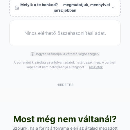
Melyik a te bankod? — megmutatjuk, mennyivel
jársz jobban
Nincs elérhető összehasonlítási adat.
Hogyan számoljuk a várható végösszeget?
A sorrendet kizárólag az árfolyamadatok határozzák meg. A partneri
kapcsolat nem befolyásolja a rangsort —
részletek
.
HIRDETÉS
Most még nem váltanál?
Szólunk, ha a forint árfolyama eléri az általad megadott