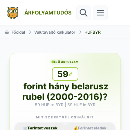
ÁRFOLYAMTUDÓS
Főoldal
Valutaváltó kalkulátor
HUFBYR
ÉLŐ ÁRFOLYAM
59
forint hány belarusz
rubel (2000-2016)?
59 HUF to BYR | 59 HUF in BYR
MIT SZERETNÉL CSINÁLNI?
🛒
Forintet veszek
💰
Forintet eladok