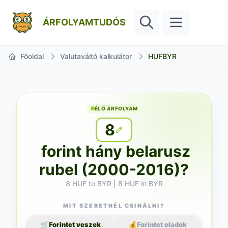
ÁRFOLYAMTUDÓS
Főoldal
Valutaváltó kalkulátor
HUFBYR
ÉLŐ ÁRFOLYAM
8
forint hány belarusz
rubel (2000-2016)?
8 HUF to BYR | 8 HUF in BYR
MIT SZERETNÉL CSINÁLNI?
🛒
Forintet veszek
💰
Forintet eladok