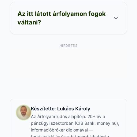
Az itt látott árfolyamon fogok
váltani?
HIRDETÉS
Készítette:
Lukács Károly
Az ÁrfolyamTudós alapítója. 20+ év a
pénzügyi szektorban (CIB Bank, money.hu),
információbróker diplomával —
forrásvalidálás és adat-megbízhatóság.