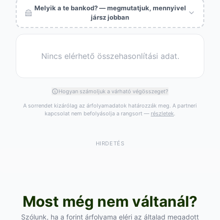
Melyik a te bankod? — megmutatjuk, mennyivel
jársz jobban
Nincs elérhető összehasonlítási adat.
Hogyan számoljuk a várható végösszeget?
A sorrendet kizárólag az árfolyamadatok határozzák meg. A partneri
kapcsolat nem befolyásolja a rangsort —
részletek
.
HIRDETÉS
Most még nem váltanál?
Szólunk, ha a forint árfolyama eléri az általad megadott