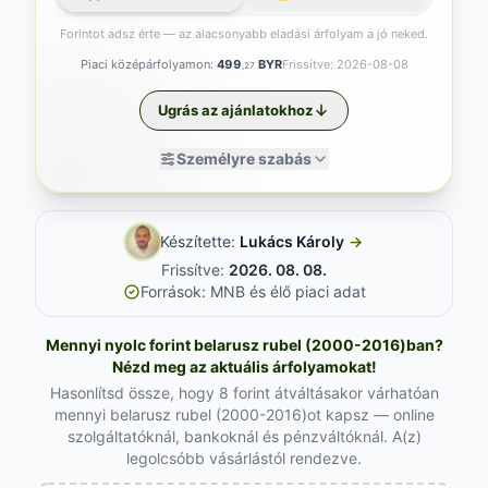
Forintot adsz érte — az alacsonyabb eladási árfolyam a jó neked.
Piaci középárfolyamon:
499
BYR
Frissítve: 2026-08-08
,27
Ugrás az ajánlatokhoz
Személyre szabás
Készítette:
Lukács Károly
→
Frissítve:
2026. 08. 08.
Források: MNB és élő piaci adat
Mennyi nyolc forint belarusz rubel (2000-2016)ban?
Nézd meg az aktuális árfolyamokat!
Hasonlítsd össze, hogy 8 forint átváltásakor várhatóan
mennyi belarusz rubel (2000-2016)ot kapsz — online
szolgáltatóknál, bankoknál és pénzváltóknál. A(z)
legolcsóbb vásárlástól rendezve.