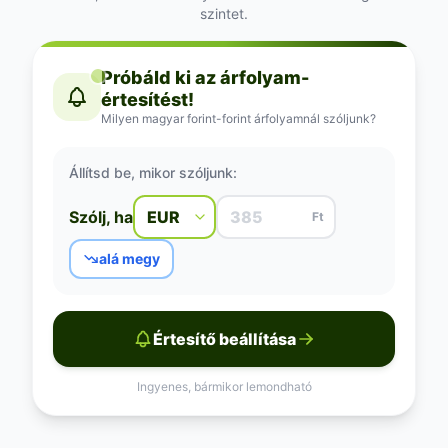
szintet.
Próbáld ki az árfolyam-
értesítést!
Milyen magyar forint-forint árfolyamnál szóljunk?
Állítsd be, mikor szóljunk:
Szólj, ha
Ft
alá megy
Értesítő beállítása
Ingyenes, bármikor lemondható