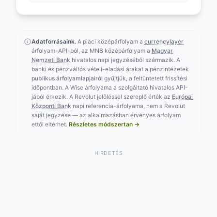
Adatforrásaink.
A piaci középárfolyam a
currencylayer
árfolyam-API-ból, az MNB középárfolyam a
Magyar
Nemzeti Bank
hivatalos napi jegyzéséből származik. A
banki és pénzváltós vételi-eladási árakat a pénzintézetek
publikus árfolyamlapjairól
gyűjtjük, a feltüntetett frissítési
időpontban. A Wise árfolyama a szolgáltató hivatalos API-
jából érkezik. A Revolut jelöléssel szereplő érték az
Európai
Központi Bank
napi referencia-árfolyama, nem a Revolut
saját jegyzése — az alkalmazásban érvényes árfolyam
ettől eltérhet.
Részletes módszertan →
HIRDETÉS