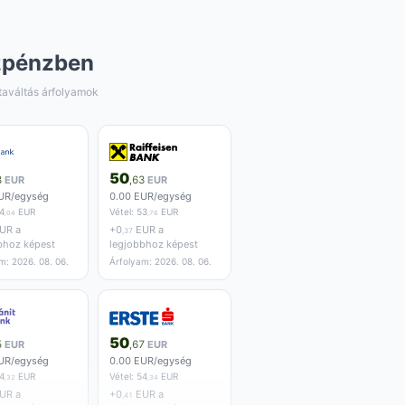
zpénzben
taváltás árfolyamok
50
8
EUR
,63
EUR
UR/egység
0.00 EUR/egység
4
EUR
Vétel:
53
EUR
,04
,76
UR a
+
0
EUR a
,37
bhoz képest
legjobbhoz képest
m: 2026. 08. 06.
Árfolyam: 2026. 08. 06.
50
5
EUR
,67
EUR
UR/egység
0.00 EUR/egység
4
EUR
Vétel:
54
EUR
,32
,34
UR a
+
0
EUR a
,41