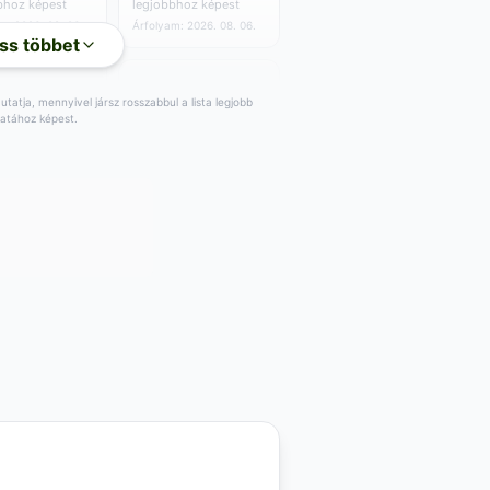
bhoz képest
legjobbhoz képest
m: 2026. 08. 06.
Árfolyam: 2026. 08. 06.
ss többet
tatja, mennyivel jársz rosszabbul a lista legjobb
latához képest.
50
7
EUR
,96
EUR
UR/egység
0.00 EUR/egység
4
EUR
Vétel:
54
EUR
,12
,11
UR a
+
0
EUR a
,70
bhoz képest
legjobbhoz képest
m: 2026. 08. 06.
Árfolyam: 2026. 08. 06.