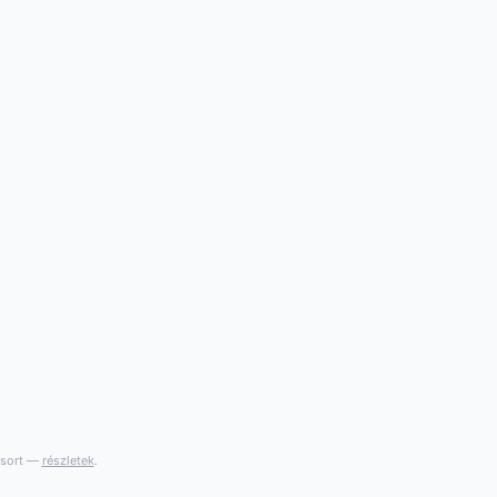
gsort —
részletek
.