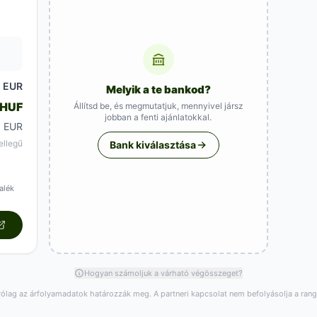
EUR
5
Melyik a te bankod?
 HUF
Állítsd be, és megmutatjuk, mennyivel jársz
jobban a fenti ajánlatokkal.
0 EUR
ellegű
Bank kiválasztása
alék
Hogyan számoljuk a várható végösszeget?
rólag az árfolyamadatok határozzák meg. A partneri kapcsolat nem befolyásolja a ran