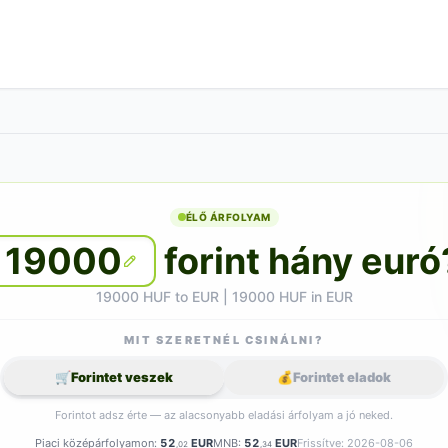
ÉLŐ ÁRFOLYAM
19000
forint hány euró
19000 HUF to EUR | 19000 HUF in EUR
MIT SZERETNÉL CSINÁLNI?
🛒
Forintet veszek
💰
Forintet eladok
Forintot adsz érte — az alacsonyabb eladási árfolyam a jó neked.
Piaci középárfolyamon:
52
EUR
MNB:
52
EUR
Frissítve: 2026-08-06
,02
,34