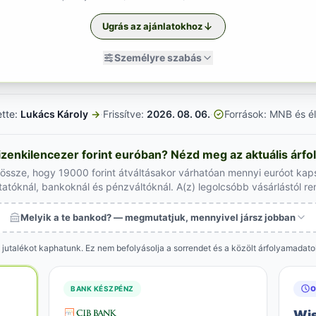
Ugrás az ajánlatokhoz
Személyre szabás
ette:
Lukács Károly
→
·
Frissítve:
2026. 08. 06.
·
Források: MNB és él
izenkilencezer forint euróban? Nézd meg az aktuális árfo
 össze, hogy 19000 forint átváltásakor várhatóan mennyi euróot kap
tatóknál, bankoknál és pénzváltóknál. A(z) legolcsóbb vásárlástól r
Melyik a te bankod? — megmutatjuk, mennyivel jársz jobban
 jutalékot kaphatunk. Ez nem befolyásolja a sorrendet és a közölt árfolyamadat
BANK KÉSZPÉNZ
O
Wi