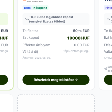
Bank
Készpénz
Fint
+
0
EUR a legjobbhoz képest
,08
(ennyivel fizetsz többet)
(
EUR
Te fizetsz
50
EUR
Te fi
8
,26
Ezt kapod
Ezt 
 HUF
19000 HUF
0 EUR
Effektív árfolyam
0.00 EUR
Effe
ellegű
tájékoztató jellegű
Váltási díj
Váltá
Árfolyam: 2026. 08. 06.
Árfoly
Szp
ell
Részletek megtekintése