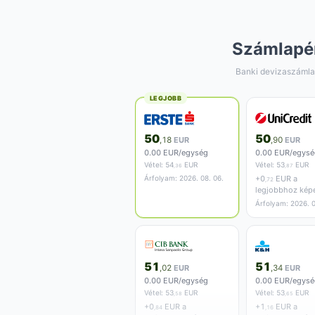
Számlapé
Banki devizaszámla
LEGJOBB
50
50
,18
EUR
,90
EUR
0.00 EUR/egység
0.00 EUR/egysé
Vétel:
54
EUR
Vétel:
53
EUR
,36
,87
Árfolyam: 2026. 08. 06.
+
0
EUR a
,72
legjobbhoz kép
Árfolyam: 2026. 0
51
51
,02
EUR
,34
EUR
0.00 EUR/egység
0.00 EUR/egysé
Vétel:
53
EUR
Vétel:
53
EUR
,58
,65
+
0
EUR a
+
1
EUR a
,84
,16