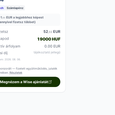
ech
Számlapénz
+
1
EUR a legjobbhoz képest
,84
ennyivel fizetsz többet)
zetsz
52
EUR
,02
kapod
19000 HUF
ktív árfolyam
0.00 EUR
tájékoztató jellegű
si díj
am: 2026. 08. 06.
onzorált — fizetett együttműködés, jutalék
enében.
Részletek
Megnézem a Wise ajánlatát