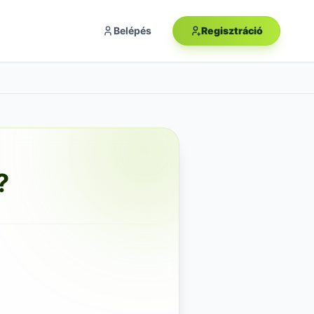
Belépés
Regisztráció
?