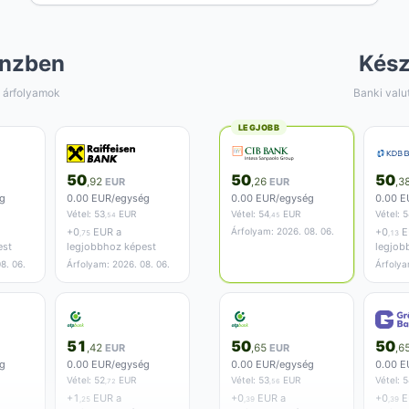
nzben
Kés
 árfolyamok
Banki valu
LEGJOBB
50
50
50
,92
EUR
,26
EUR
,3
g
0.00 EUR/egység
0.00 EUR/egység
0.00 E
Vétel:
53
EUR
Vétel:
54
EUR
Vétel:
5
,54
,45
+
0
EUR a
Árfolyam: 2026. 08. 06.
+
0
E
,75
,13
est
legjobbhoz képest
legjob
8. 06.
Árfolyam: 2026. 08. 06.
Árfolya
51
50
50
,42
EUR
,65
EUR
,6
g
0.00 EUR/egység
0.00 EUR/egység
0.00 E
Vétel:
52
EUR
Vétel:
53
EUR
Vétel:
5
,72
,56
+
1
EUR a
+
0
EUR a
+
0
E
,25
,39
,39