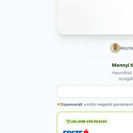
Készít
Mennyi t
Hasonlítsd
szolgál
Szponzorált:
a külön megjelölt
ajánlatokért
LEGJOBB VÉGÖSSZEG