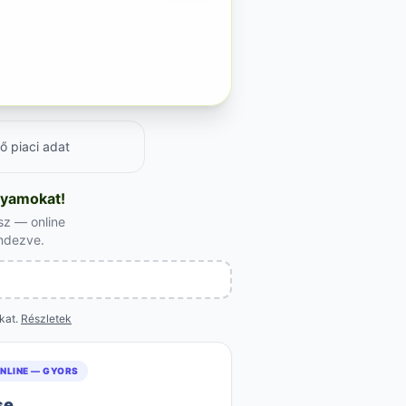
ő piaci adat
lyamokat!
sz — online
endezve.
okat.
Részletek
NLINE — GYORS
se