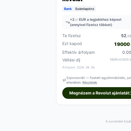
Bank
Számlapénz
+
2
EUR a legjobbhoz képest
,07
(ennyivel fizetsz többet)
Te fizetsz
52
,2
Ezt kapod
19000
Effektív árfolyam
0.0
tájékoztató j
Váltási díj
Árfolyam: 2026. 08. 06.
Szponzorált — fizetett együttműködés, jut
ellenében.
Részletek
Megnézem a Revolut ajánlatát
A sorrendet kizá