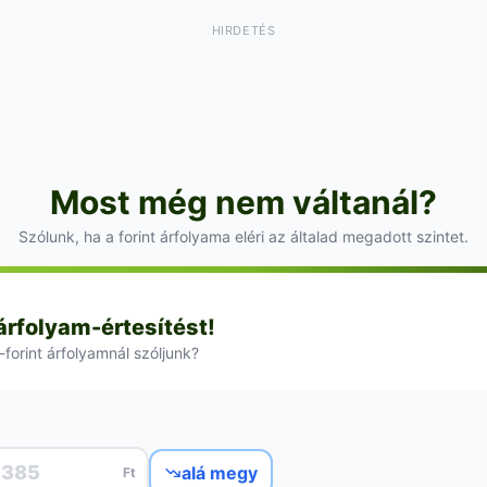
HIRDETÉS
Most még nem váltanál?
Szólunk, ha a forint árfolyama eléri az általad megadott szintet.
 árfolyam-értesítést!
-forint árfolyamnál szóljunk?
alá megy
Ft