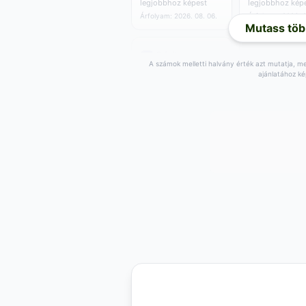
legjobbhoz képest
legjobbhoz kép
Árfolyam: 2026. 08. 06.
Árfolyam: 2026. 0
Mutass töb
A számok melletti halvány érték azt mutatja, men
ajánlatához ké
51
51
,55
EUR
,57
EUR
0.00 EUR/egység
0.00 EUR/egysé
Vétel:
52
EUR
Vétel:
53
EUR
,60
,14
+
1
EUR a
+
1
EUR a
,38
,39
legjobbhoz képest
legjobbhoz kép
Árfolyam: 2026. 08. 06.
Árfolyam: 2026. 0
51
52
,84
EUR
,03
EUR
0.00 EUR/egység
0.00 EUR/egysé
Vétel:
52
EUR
Vétel:
52
EUR
,15
,66
+
1
EUR a
+
1
EUR a
,66
,86
legjobbhoz képest
legjobbhoz kép
Árfolyam: 2026. 08. 06.
Árfolyam: 2026. 0