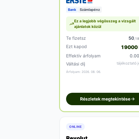
Bank
Számlapénz
Ez a legjobb végösszeg a vizsgált
ajánlatok közül
Te fizetsz
50
,1
Ezt kapod
19000
Effektív árfolyam
0.0
tájékoztató j
Váltási díj
Árfolyam: 2026. 08. 06.
Részletek megtekintése
ONLINE
Revolut