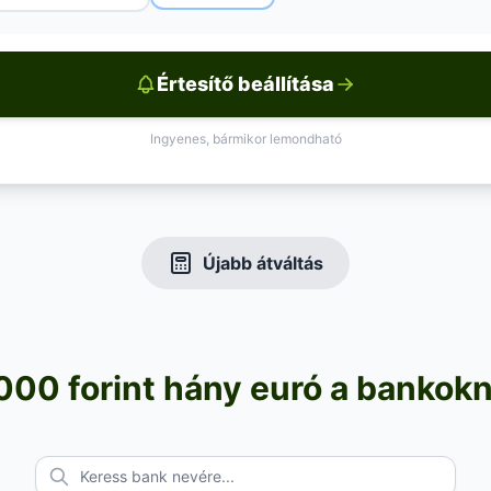
Értesítő beállítása
Ingyenes, bármikor lemondható
Újabb átváltás
000 forint hány euró a bankokn