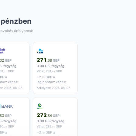
zpénzben
taváltás árfolyamok
271
,32
GBP
,68
GBP
BP/egység
0.00 GBP/egység
91
GBP
Vétel:
291
GBP
,01
,40
BP a
+
2
GBP a
,55
bhoz képest
legjobbhoz képest
m: 2026. 08. 07.
Árfolyam: 2026. 08. 07.
272
,83
GBP
,84
GBP
BP/egység
0.00 GBP/egység
90
GBP
Vétel:
288
GBP
,28
,55
BP a
+
3
GBP a
,70