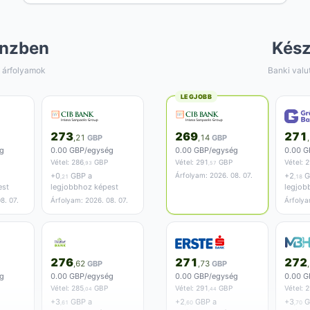
nzben
Kés
 árfolyamok
Banki valu
LEGJOBB
273
269
271
,21
GBP
,14
GBP
g
0.00 GBP/egység
0.00 GBP/egység
0.00 G
Vétel:
286
GBP
Vétel:
291
GBP
Vétel:
2
,93
,57
+
0
GBP a
Árfolyam: 2026. 08. 07.
+
2
G
,21
,18
est
legjobbhoz képest
legjob
8. 07.
Árfolyam: 2026. 08. 07.
Árfolya
276
271
272
,62
GBP
,73
GBP
g
0.00 GBP/egység
0.00 GBP/egység
0.00 G
Vétel:
285
GBP
Vétel:
291
GBP
Vétel:
2
,04
,44
+
3
GBP a
+
2
GBP a
+
3
G
,61
,60
,70