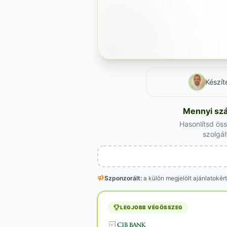
Készít
Mennyi szá
Hasonlítsd ös
szolgál
Szponzorált:
a külön megjelölt
ajánlatokért
LEGJOBB VÉGÖSSZEG