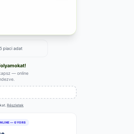
ő piaci adat
folyamokat!
kapsz — online
endezve.
okat.
Részletek
NLINE — GYORS
se