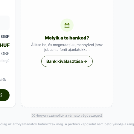
GBP
0
Melyik a te bankod?
 HUF
Állítsd be, és megmutatjuk, mennyivel jársz
jobban a fenti ajánlatokkal.
0 GBP
ellegű
Bank kiválasztása
alék
Hogyan számoljuk a várható végösszeget?
rólag az árfolyamadatok határozzák meg. A partneri kapcsolat nem befolyásolja a ran