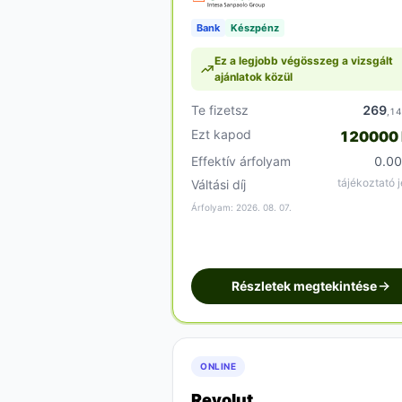
Bank
Készpénz
Ez a legjobb végösszeg a vizsgált
ajánlatok közül
Te fizetsz
269
,1
Ezt kapod
120000
Effektív árfolyam
0.0
tájékoztató j
Váltási díj
Árfolyam: 2026. 08. 07.
Részletek megtekintése
ONLINE
Revolut