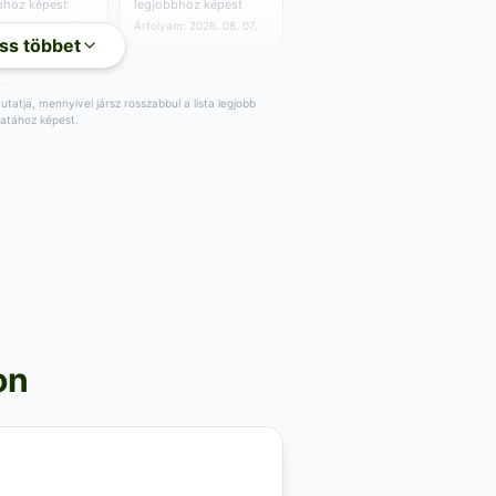
bhoz képest
legjobbhoz képest
m: 2026. 08. 07.
Árfolyam: 2026. 08. 07.
ss többet
tatja, mennyivel jársz rosszabbul a lista legjobb
latához képest.
274
,96
GBP
,19
GBP
BP/egység
0.00 GBP/egység
89
GBP
Vétel:
291
GBP
,83
,16
BP a
+
5
GBP a
,05
bhoz képest
legjobbhoz képest
m: 2026. 08. 07.
Árfolyam: 2026. 08. 07.
on