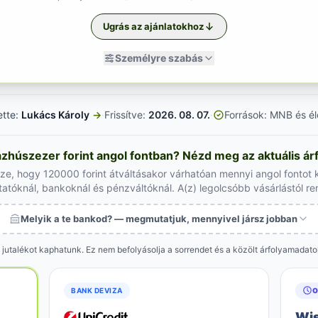
Ugrás az ajánlatokhoz
Személyre szabás
ette:
Lukács Károly
→
·
Frissítve:
2026. 08. 07.
·
Források: MNB és él
zhúszezer forint angol fontban? Nézd meg az aktuális ár
sze, hogy 120000 forint átváltásakor várhatóan mennyi angol fontot 
tatóknál, bankoknál és pénzváltóknál. A(z) legolcsóbb vásárlástól r
Melyik a te bankod? — megmutatjuk, mennyivel jársz jobban
 jutalékot kaphatunk. Ez nem befolyásolja a sorrendet és a közölt árfolyamadat
BANK DEVIZA
O
Wi