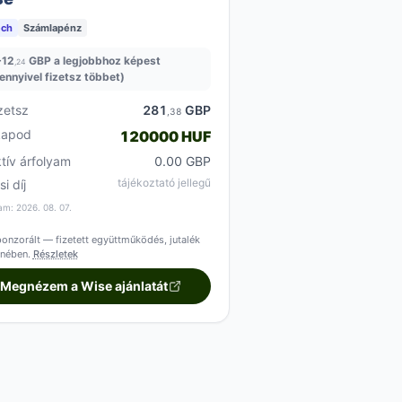
ech
Számlapénz
+
12
GBP a legjobbhoz képest
,24
ennyivel fizetsz többet)
zetsz
281
GBP
,38
kapod
120000 HUF
ktív árfolyam
0.00 GBP
tájékoztató jellegű
si díj
am: 2026. 08. 07.
onzorált — fizetett együttműködés, jutalék
enében.
Részletek
Megnézem a Wise ajánlatát