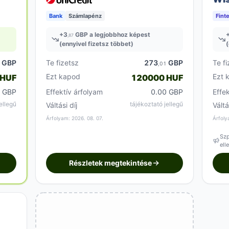
Bank
Számlapénz
Fint
+
3
GBP a legjobbhoz képest
,87
(ennyivel fizetsz többet)
(
GBP
Te fizetsz
273
GBP
Te fi
4
,01
Ezt kapod
Ezt 
 HUF
120000 HUF
0 GBP
Effektív árfolyam
0.00 GBP
Effe
ellegű
tájékoztató jellegű
Váltási díj
Váltá
Árfolyam: 2026. 08. 07.
Árfoly
Szp
ell
Részletek megtekintése