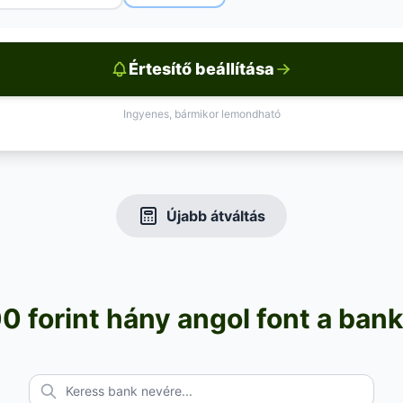
Értesítő beállítása
Ingyenes, bármikor lemondható
Újabb átváltás
 forint hány angol font a ban