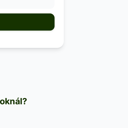
koknál?