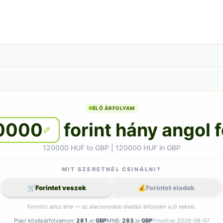
ÉLŐ ÁRFOLYAM
0000
forint hány angol 
120000 HUF to GBP | 120000 HUF in GBP
MIT SZERETNÉL CSINÁLNI?
🛒
Forintet veszek
💰
Forintet eladok
Forintot adsz érte — az alacsonyabb eladási árfolyam a jó neked.
Piaci középárfolyamon:
281
GBP
MNB:
283
GBP
Frissítve: 2026-08-07
,40
,39