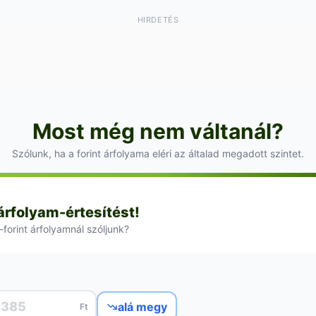
HIRDETÉS
Most még nem váltanál?
Szólunk, ha a forint árfolyama eléri az általad megadott szintet.
 árfolyam-értesítést!
-forint árfolyamnál szóljunk?
alá megy
Ft