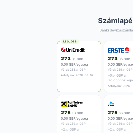
Számlapé
Banki devizaszámla
LEGJOBB
273
273
,01
GBP
,05
GBP
0.00 GBP/egység
0.00 GBP/egysé
Vétel:
288
GBP
Vétel:
289
GBP
,93
,94
Árfolyam: 2026. 08. 07.
+
0
GBP a
,04
legjobbhoz kép
Árfolyam: 2026. 0
275
275
,13
GBP
,68
GBP
0.00 GBP/egység
0.00 GBP/egysé
Vétel:
289
GBP
Vétel:
286
GBP
,25
,93
+
2
GBP a
+
2
GBP a
,13
,67