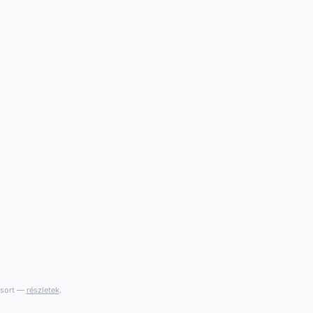
gsort —
részletek
.