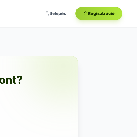
Belépés
Regisztráció
font?