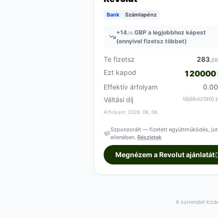
Bank
Számlapénz
+
14
GBP a legjobbhoz képest
,06
(ennyivel fizetsz többet)
Te fizetsz
283
,2
Ezt kapod
120000
Effektív árfolyam
0.0
tájékoztató j
Váltási díj
Árfolyam: 2026. 08. 06.
Szponzorált — fizetett együttműködés, jut
ellenében.
Részletek
Megnézem a Revolut ajánlatát
A sorrendet kizá