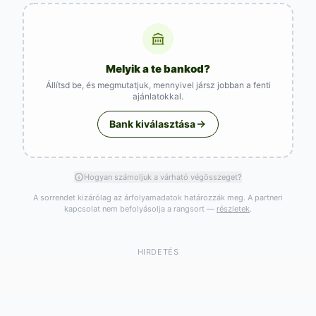
Melyik a te bankod?
Állítsd be, és megmutatjuk, mennyivel jársz jobban a fenti
ajánlatokkal.
Bank kiválasztása
Hogyan számoljuk a várható végösszeget?
A sorrendet kizárólag az árfolyamadatok határozzák meg. A partneri
kapcsolat nem befolyásolja a rangsort —
részletek
.
HIRDETÉS