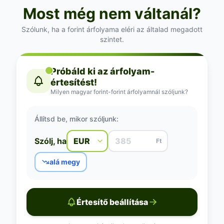
Most még nem váltanál?
Szólunk, ha a forint árfolyama eléri az általad megadott
szintet.
Próbáld ki az árfolyam-
értesítést!
Milyen magyar forint-forint árfolyamnál szóljunk?
Állítsd be, mikor szóljunk:
Szólj, ha
Ft
alá megy
Értesítő beállítása