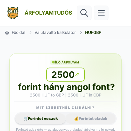
ÁRFOLYAMTUDÓS
Főoldal
Valutaváltó kalkulátor
HUFGBP
ÉLŐ ÁRFOLYAM
2500
forint hány angol font?
2500 HUF to GBP | 2500 HUF in GBP
MIT SZERETNÉL CSINÁLNI?
🛒
Forintet veszek
💰
Forintet eladok
Forintot adsz érte — az alacsonyabb eladási árfolyam a jó neked.