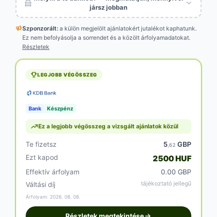
jársz jobban
Szponzorált:
a külön megjelölt
ajánlatokért jutalékot kaphatunk.
Ez nem befolyásolja a sorrendet és a közölt árfolyamadatokat.
Részletek
LEGJOBB VÉGÖSSZEG
Bank
Készpénz
Ez a legjobb végösszeg a vizsgált ajánlatok közül
Te fizetsz
5
GBP
,62
Ezt kapod
2500 HUF
Effektív árfolyam
0.00 GBP
tájékoztató jellegű
Váltási díj
Árfolyam: 2026. 08. 08.
Részletek megtekintése