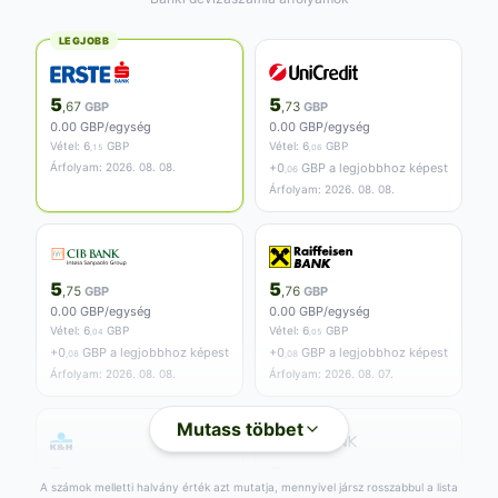
LEGJOBB
5
5
,67
GBP
,73
GBP
0.00 GBP/egység
0.00 GBP/egység
Vétel:
6
GBP
Vétel:
6
GBP
,15
,06
Árfolyam: 2026. 08. 08.
+
0
GBP a legjobbhoz képest
,06
Árfolyam: 2026. 08. 08.
5
5
,75
GBP
,76
GBP
0.00 GBP/egység
0.00 GBP/egység
Vétel:
6
GBP
Vétel:
6
GBP
,04
,05
+
0
GBP a legjobbhoz képest
+
0
GBP a legjobbhoz képest
,08
,08
Árfolyam: 2026. 08. 08.
Árfolyam: 2026. 08. 07.
Mutass többet
5
5
,78
GBP
,79
GBP
A számok melletti halvány érték azt mutatja, mennyivel jársz rosszabbul a lista
0.00 GBP/egység
0.00 GBP/egység