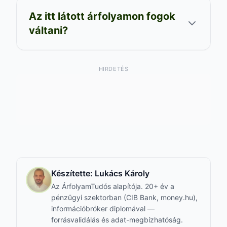
Az itt látott árfolyamon fogok
váltani?
HIRDETÉS
Készítette:
Lukács Károly
Az ÁrfolyamTudós alapítója. 20+ év a
pénzügyi szektorban (CIB Bank, money.hu),
információbróker diplomával —
forrásvalidálás és adat-megbízhatóság.