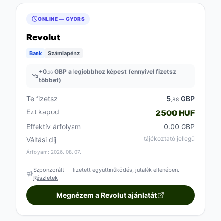
ONLINE — GYORS
Revolut
Bank
Számlapénz
+
0
GBP a legjobbhoz képest (ennyivel fizetsz
,26
többet)
Te fizetsz
5
GBP
,88
Ezt kapod
2500 HUF
Effektív árfolyam
0.00 GBP
tájékoztató jellegű
Váltási díj
Árfolyam: 2026. 08. 07.
Szponzorált — fizetett együttműködés, jutalék ellenében.
Részletek
Megnézem a Revolut ajánlatát