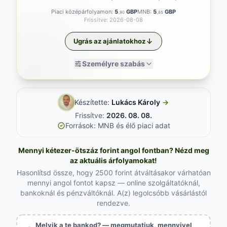
Piaci középárfolyamon:
5
GBP
MNB:
5
GBP
,90
,85
Frissítve: 2026-08-08
Ugrás az ajánlatokhoz
Személyre szabás
Készítette:
Lukács Károly
→
Frissítve:
2026. 08. 08.
Források: MNB és élő piaci adat
Mennyi kétezer-ötszáz forint angol fontban? Nézd meg
az aktuális árfolyamokat!
Hasonlítsd össze, hogy 2500 forint átváltásakor várhatóan
mennyi angol fontot kapsz — online szolgáltatóknál,
bankoknál és pénzváltóknál. A(z) legolcsóbb vásárlástól
rendezve.
Melyik a te bankod? — megmutatjuk, mennyivel