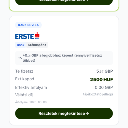
BANK DEVIZA
Bank
Számlapénz
+
0
GBP a legjobbhoz képest (ennyivel fizetsz
,05
többet)
Te fizetsz
5
GBP
,67
Ezt kapod
2500 HUF
Effektív árfolyam
0.00 GBP
tájékoztató jellegű
Váltási díj
Árfolyam: 2026. 08. 08.
Részletek megtekintése