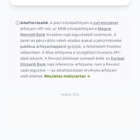
Adatforrásaink.
A piaci középárfolyam a
currencylayer
árfolyam-API-ból, az MNB középárfolyam a
Magyar
Nemzeti Bank
hivatalos napi jegyzéséből származik. A
banki és pénzváltós vételi-eladási árakat a pénzintézetek
publikus árfolyamlapjairól
gyűjtjük, a feltüntetett frissítési
időpontban. A Wise árfolyama a szolgáltató hivatalos API-
jából érkezik. A Revolut jelöléssel szereplő érték az
Európai
Központi Bank
napi referencia-árfolyama, nem a Revolut
saját jegyzése — az alkalmazásban érvényes árfolyam
ettől eltérhet.
Részletes módszertan →
HIRDETÉS