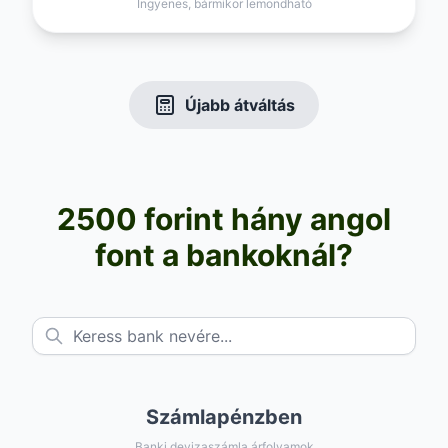
Ingyenes, bármikor lemondható
Újabb átváltás
2500 forint hány angol
font a bankoknál?
Számlapénzben
Banki devizaszámla árfolyamok