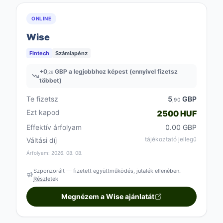
ONLINE
Wise
Fintech
Számlapénz
+
0
GBP a legjobbhoz képest (ennyivel fizetsz
,28
többet)
Te fizetsz
5
GBP
,90
Ezt kapod
2500 HUF
Effektív árfolyam
0.00 GBP
tájékoztató jellegű
Váltási díj
Árfolyam: 2026. 08. 08.
Szponzorált — fizetett együttműködés, jutalék ellenében.
Részletek
Megnézem a Wise ajánlatát