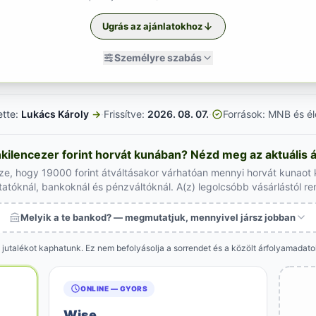
Ugrás az ajánlatokhoz
Személyre szabás
ette:
Lukács Károly
→
·
Frissítve:
2026. 08. 07.
·
Források: MNB és él
kilencezer forint horvát kunában? Nézd meg az aktuális 
ze, hogy 19000 forint átváltásakor várhatóan mennyi horvát kunaot
tatóknál, bankoknál és pénzváltóknál. A(z) legolcsóbb vásárlástól r
Melyik a te bankod? — megmutatjuk, mennyivel jársz jobban
 jutalékot kaphatunk. Ez nem befolyásolja a sorrendet és a közölt árfolyamadat
ONLINE — GYORS
Wise