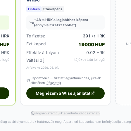
Fintech
Számlapénz
+
48
HRK a legjobbhoz képest
,99
(ennyivel fizetsz többet)
HRK
Te fizetsz
391
HRK
2
,71
Ezt kapod
 HUF
19000 HUF
Áll
2 HRK
Effektív árfolyam
0.02 HRK
ellegű
tájékoztató jellegű
Váltási díj
Árfolyam: 2026. 08. 07.
Szponzorált — fizetett együttműködés, jutalék
ellenében.
Részletek
Megnézem a Wise ajánlatát
Hogyan számoljuk a várható végösszeget?
rólag az árfolyamadatok határozzák meg. A partneri kapcsolat nem befolyásolja a ran