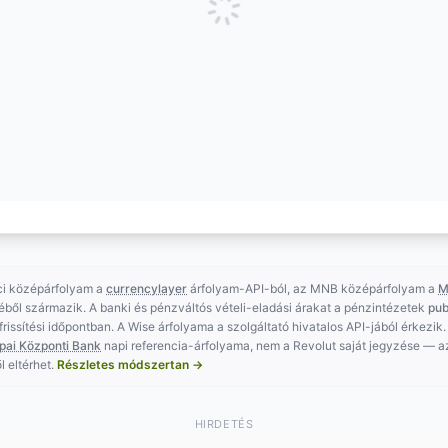
ci középárfolyam a
currencylayer
árfolyam-API-ból, az MNB középárfolyam a
M
éből származik. A banki és pénzváltós vételi-eladási árakat a pénzintézetek
pub
t frissítési időpontban. A Wise árfolyama a szolgáltató hivatalos API-jából érkezik.
pai Központi Bank
napi referencia-árfolyama, nem a Revolut saját jegyzése — 
l eltérhet.
Részletes módszertan →
HIRDETÉS