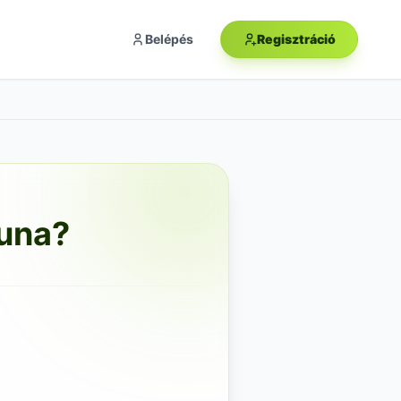
Belépés
Regisztráció
kuna?