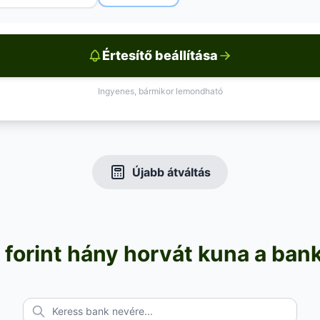
Értesítő beállítása
Ingyenes, bármikor lemondható
Újabb átváltás
forint hány horvát kuna a ban