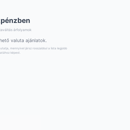
zpénzben
taváltás árfolyamok
hető valuta ajánlatok.
tatja, mennyivel jársz rosszabbul a lista legjobb
latához képest.