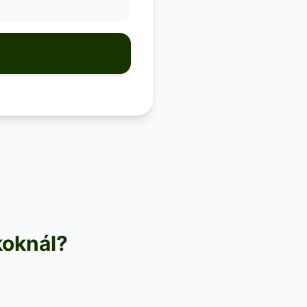
koknál?