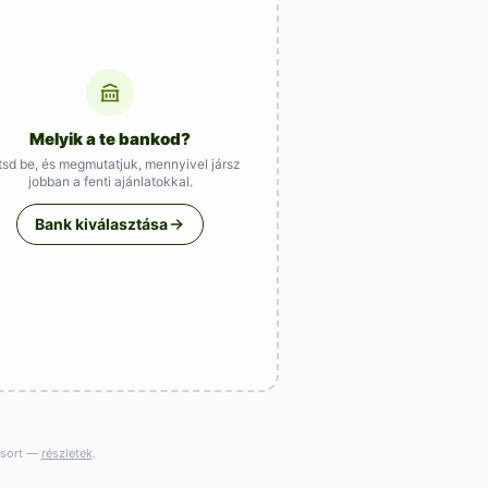
Melyik a te bankod?
ítsd be, és megmutatjuk, mennyivel jársz
jobban a fenti ajánlatokkal.
Bank kiválasztása
gsort —
részletek
.