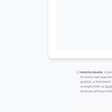
Adatforrásaink.
A pia
hivatalos napi jegyzés
gyűjtjük, a feltüntetet
szereplő érték az
Euró
érvényes árfolyam ettő