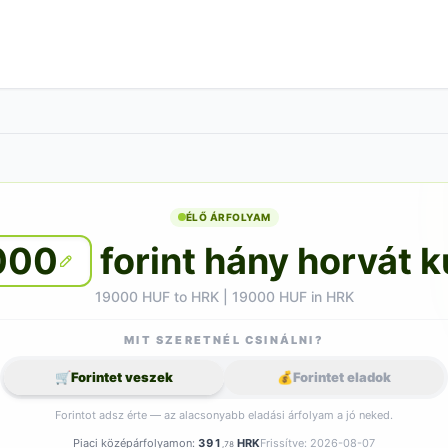
ÉLŐ ÁRFOLYAM
000
forint hány horvát 
19000 HUF to HRK | 19000 HUF in HRK
MIT SZERETNÉL CSINÁLNI?
🛒
Forintet veszek
💰
Forintet eladok
Forintot adsz érte — az alacsonyabb eladási árfolyam a jó neked.
Piaci középárfolyamon:
391
HRK
Frissítve: 2026-08-07
,78