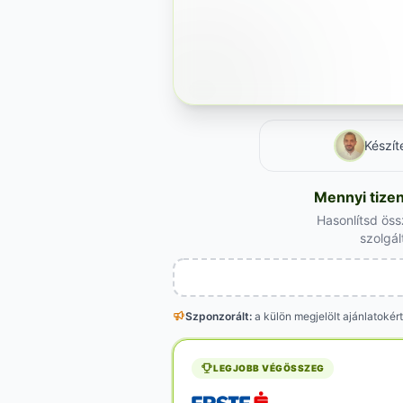
Készít
Mennyi tizen
Hasonlítsd öss
szolgál
Szponzorált:
a külön megjelölt
ajánlatokért
LEGJOBB VÉGÖSSZEG