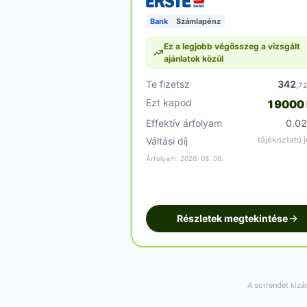
Bank
Számlapénz
Ez a legjobb végösszeg a vizsgált
ajánlatok közül
Te fizetsz
342
,7
Ezt kapod
19000
Effektív árfolyam
0.0
tájékoztató j
Váltási díj
Árfolyam: 2026. 08. 06.
Részletek megtekintése
A sorrendet kizá