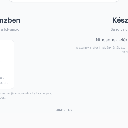
nzben
Kés
 árfolyamok
Banki valu
Nincsenek elér
A számok melletti halvány érték azt mu
aján
g
est
8. 06.
nyivel jársz rosszabbul a lista legjobb
pest.
HIRDETÉS