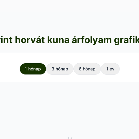
rint horvát kuna árfolyam grafi
1 hónap
3 hónap
6 hónap
1 év