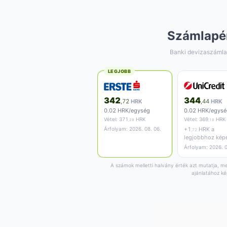
Számlapé
Banki devizaszámla
LEGJOBB
342
344
,72
HRK
,44
HRK
0.02 HRK/egység
0.02 HRK/egysé
Vétel:
371
HRK
Vétel:
369
HRK
,28
,18
Árfolyam: 2026. 08. 06.
+
1
HRK a
,72
legjobbhoz kép
Árfolyam: 2026. 0
A számok melletti halvány érték azt mutatja, men
ajánlatához ké