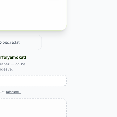
ő piaci adat
árfolyamokat!
 kapsz — online
endezve.
okat.
Részletek