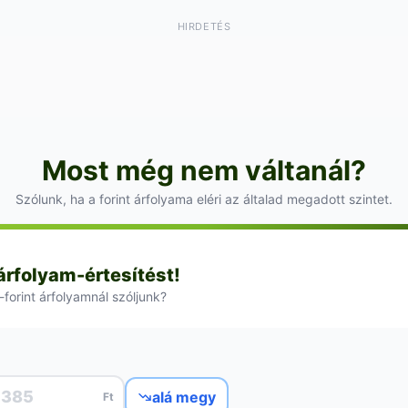
HIRDETÉS
Most még nem váltanál?
Szólunk, ha a forint árfolyama eléri az általad megadott szintet.
 árfolyam-értesítést!
-forint árfolyamnál szóljunk?
alá megy
Ft