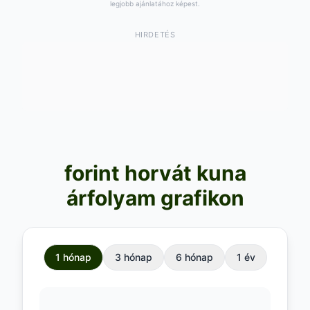
legjobb ajánlatához képest.
HIRDETÉS
forint horvát kuna
árfolyam grafikon
1 hónap
3 hónap
6 hónap
1 év