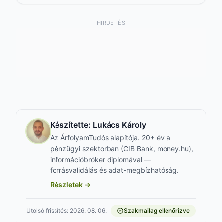
HIRDETÉS
Készítette:
Lukács Károly
Az ÁrfolyamTudós alapítója. 20+ év a
pénzügyi szektorban (CIB Bank, money.hu),
információbróker diplomával —
forrásvalidálás és adat-megbízhatóság.
Részletek →
Utolsó frissítés: 2026. 08. 06.
Szakmailag ellenőrizve