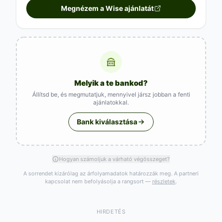
Megnézem a Wise ajánlatát
Melyik a te bankod?
Állítsd be, és megmutatjuk, mennyivel jársz jobban a fenti
ajánlatokkal.
Bank kiválasztása
Hogyan számoljuk a várható végösszeget?
A sorrendet kizárólag az árfolyamadatok határozzák meg. A partneri
kapcsolat nem befolyásolja a rangsort —
részletek
.
HIRDETÉS