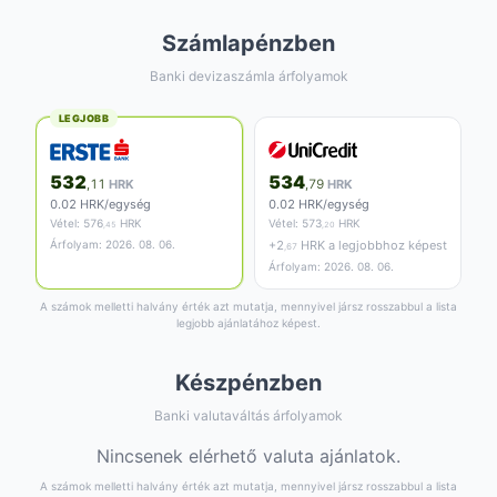
Számlapénzben
Banki devizaszámla árfolyamok
LEGJOBB
532
534
,11
HRK
,79
HRK
0.02 HRK/egység
0.02 HRK/egység
Vétel:
576
HRK
Vétel:
573
HRK
,45
,20
Árfolyam: 2026. 08. 06.
+
2
HRK a legjobbhoz képest
,67
Árfolyam: 2026. 08. 06.
A számok melletti halvány érték azt mutatja, mennyivel jársz rosszabbul a lista
legjobb ajánlatához képest.
Készpénzben
Banki valutaváltás árfolyamok
Nincsenek elérhető valuta ajánlatok.
A számok melletti halvány érték azt mutatja, mennyivel jársz rosszabbul a lista