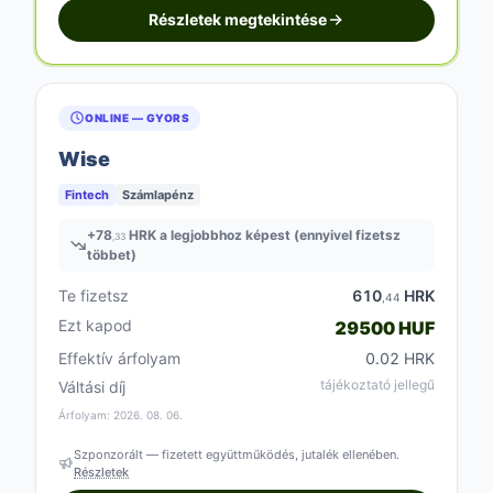
Részletek megtekintése
ONLINE — GYORS
Wise
Fintech
Számlapénz
+
78
HRK a legjobbhoz képest (ennyivel fizetsz
,33
többet)
Te fizetsz
610
HRK
,44
Ezt kapod
29500 HUF
Effektív árfolyam
0.02 HRK
tájékoztató jellegű
Váltási díj
Árfolyam: 2026. 08. 06.
Szponzorált — fizetett együttműködés, jutalék ellenében.
Részletek