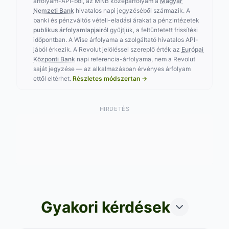
árfolyam-API-ból, az MNB középárfolyam a
Magyar
Nemzeti Bank
hivatalos napi jegyzéséből származik. A
banki és pénzváltós vételi-eladási árakat a pénzintézetek
publikus árfolyamlapjairól
gyűjtjük, a feltüntetett frissítési
időpontban. A Wise árfolyama a szolgáltató hivatalos API-
jából érkezik. A Revolut jelöléssel szereplő érték az
Európai
Központi Bank
napi referencia-árfolyama, nem a Revolut
saját jegyzése — az alkalmazásban érvényes árfolyam
ettől eltérhet.
Részletes módszertan →
HIRDETÉS
Gyakori kérdések