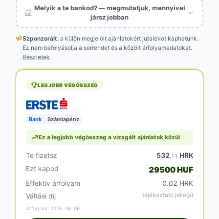
Melyik a te bankod? — megmutatjuk, mennyivel
jársz jobban
Szponzorált:
a külön megjelölt
ajánlatokért jutalékot kaphatunk.
Ez nem befolyásolja a sorrendet és a közölt árfolyamadatokat.
Részletek
LEGJOBB VÉGÖSSZEG
Bank
Számlapénz
Ez a legjobb végösszeg a vizsgált ajánlatok közül
Te fizetsz
532
HRK
,11
Ezt kapod
29500 HUF
Effektív árfolyam
0.02 HRK
tájékoztató jellegű
Váltási díj
Árfolyam: 2026. 08. 06.