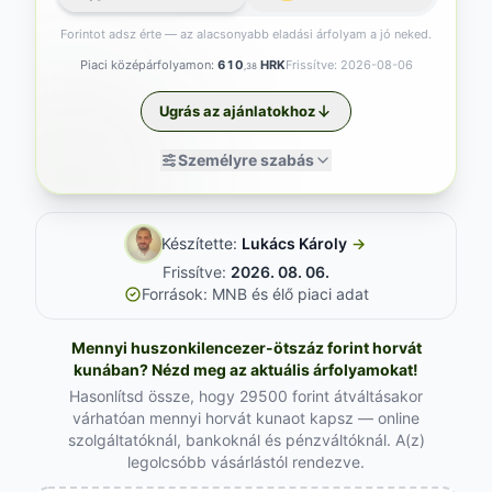
Forintot adsz érte — az alacsonyabb eladási árfolyam a jó neked.
Piaci középárfolyamon:
610
HRK
Frissítve: 2026-08-06
,38
Ugrás az ajánlatokhoz
Személyre szabás
Készítette:
Lukács Károly
→
Frissítve:
2026. 08. 06.
Források: MNB és élő piaci adat
Mennyi huszonkilencezer-ötszáz forint horvát
kunában? Nézd meg az aktuális árfolyamokat!
Hasonlítsd össze, hogy 29500 forint átváltásakor
várhatóan mennyi horvát kunaot kapsz — online
szolgáltatóknál, bankoknál és pénzváltóknál. A(z)
legolcsóbb vásárlástól rendezve.