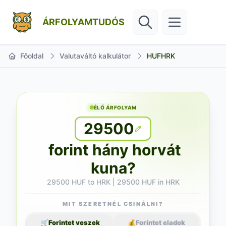
ÁRFOLYAMTUDÓS
Főoldal
Valutaváltó kalkulátor
HUFHRK
ÉLŐ ÁRFOLYAM
29500
forint hány horvát
kuna?
29500 HUF to HRK | 29500 HUF in HRK
MIT SZERETNÉL CSINÁLNI?
🛒
Forintet veszek
💰
Forintet eladok