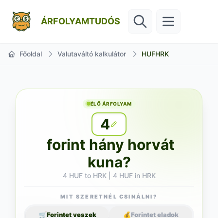
ÁRFOLYAMTUDÓS
Főoldal
Valutaváltó kalkulátor
HUFHRK
ÉLŐ ÁRFOLYAM
4
forint hány horvát
kuna?
4 HUF to HRK | 4 HUF in HRK
MIT SZERETNÉL CSINÁLNI?
🛒
Forintet veszek
💰
Forintet eladok