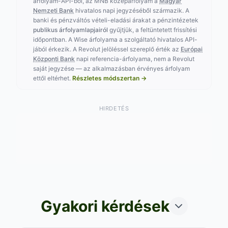
árfolyam-API-ból, az MNB középárfolyam a
Magyar
Nemzeti Bank
hivatalos napi jegyzéséből származik. A
banki és pénzváltós vételi-eladási árakat a pénzintézetek
publikus árfolyamlapjairól
gyűjtjük, a feltüntetett frissítési
időpontban. A Wise árfolyama a szolgáltató hivatalos API-
jából érkezik. A Revolut jelöléssel szereplő érték az
Európai
Központi Bank
napi referencia-árfolyama, nem a Revolut
saját jegyzése — az alkalmazásban érvényes árfolyam
ettől eltérhet.
Részletes módszertan →
HIRDETÉS
Gyakori kérdések