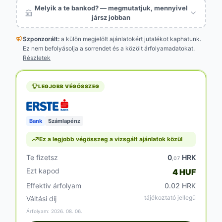
Melyik a te bankod? — megmutatjuk, mennyivel
jársz jobban
Szponzorált:
a külön megjelölt
ajánlatokért jutalékot kaphatunk.
Ez nem befolyásolja a sorrendet és a közölt árfolyamadatokat.
Részletek
LEGJOBB VÉGÖSSZEG
Bank
Számlapénz
Ez a legjobb végösszeg a vizsgált ajánlatok közül
Te fizetsz
0
HRK
,07
Ezt kapod
4 HUF
Effektív árfolyam
0.02 HRK
tájékoztató jellegű
Váltási díj
Árfolyam: 2026. 08. 06.