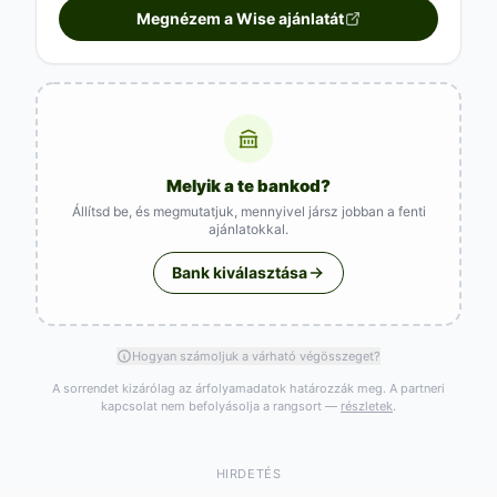
Megnézem a Wise ajánlatát
Melyik a te bankod?
Állítsd be, és megmutatjuk, mennyivel jársz jobban a fenti
ajánlatokkal.
Bank kiválasztása
Hogyan számoljuk a várható végösszeget?
A sorrendet kizárólag az árfolyamadatok határozzák meg. A partneri
kapcsolat nem befolyásolja a rangsort —
részletek
.
HIRDETÉS