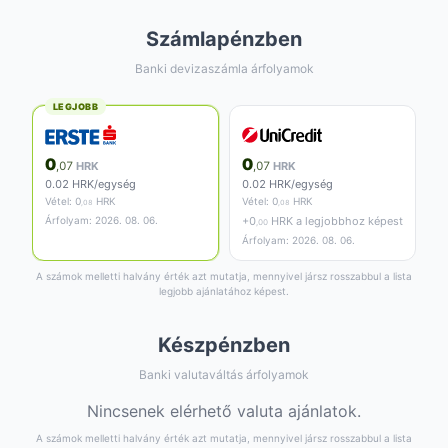
Számlapénzben
Banki devizaszámla árfolyamok
LEGJOBB
0
0
,07
HRK
,07
HRK
0.02 HRK/egység
0.02 HRK/egység
Vétel:
0
HRK
Vétel:
0
HRK
,08
,08
Árfolyam: 2026. 08. 06.
+
0
HRK a legjobbhoz képest
,00
Árfolyam: 2026. 08. 06.
A számok melletti halvány érték azt mutatja, mennyivel jársz rosszabbul a lista
legjobb ajánlatához képest.
Készpénzben
Banki valutaváltás árfolyamok
Nincsenek elérhető valuta ajánlatok.
A számok melletti halvány érték azt mutatja, mennyivel jársz rosszabbul a lista