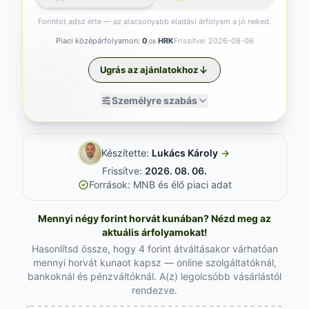
Forintot adsz érte — az alacsonyabb eladási árfolyam a jó neked.
Piaci középárfolyamon:
0
HRK
Frissítve: 2026-08-06
,08
Ugrás az ajánlatokhoz
Személyre szabás
Készítette:
Lukács Károly
→
Frissítve:
2026. 08. 06.
Források: MNB és élő piaci adat
Mennyi négy forint horvát kunában? Nézd meg az
aktuális árfolyamokat!
Hasonlítsd össze, hogy 4 forint átváltásakor várhatóan
mennyi horvát kunaot kapsz — online szolgáltatóknál,
bankoknál és pénzváltóknál. A(z) legolcsóbb vásárlástól
rendezve.