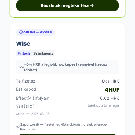
Részletek megtekintése
ONLINE — GYORS
Wise
Fintech
Számlapénz
+
0
HRK a legjobbhoz képest (ennyivel fizetsz
,01
többet)
Te fizetsz
0
HRK
,08
Ezt kapod
4 HUF
Effektív árfolyam
0.02 HRK
tájékoztató jellegű
Váltási díj
Árfolyam: 2026. 08. 06.
Szponzorált — fizetett együttműködés, jutalék ellenében.
Részletek