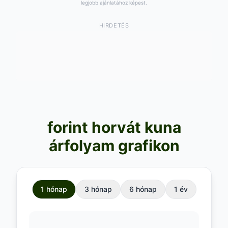
legjobb ajánlatához képest.
HIRDETÉS
forint horvát kuna
árfolyam grafikon
1 hónap
3 hónap
6 hónap
1 év