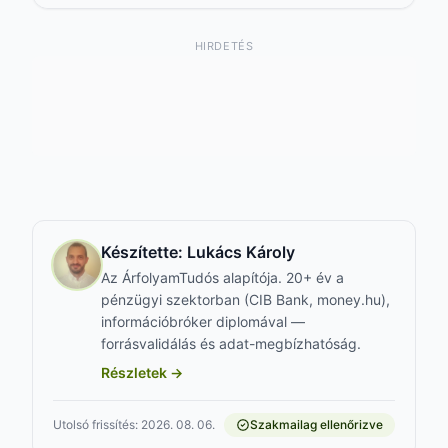
HIRDETÉS
Készítette:
Lukács Károly
Az ÁrfolyamTudós alapítója. 20+ év a
pénzügyi szektorban (CIB Bank, money.hu),
információbróker diplomával —
forrásvalidálás és adat-megbízhatóság.
Részletek →
Utolsó frissítés: 2026. 08. 06.
Szakmailag ellenőrizve