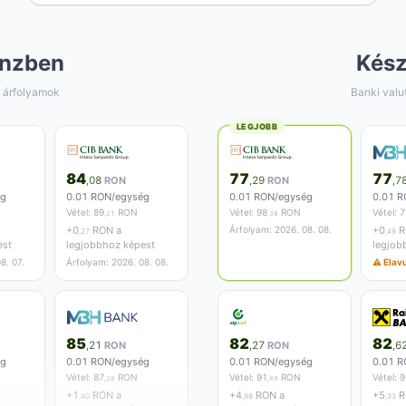
nzben
Kés
 árfolyamok
Banki valu
LEGJOBB
84
77
77
,08
RON
,29
RON
,7
ég
0.01 RON/egység
0.01 RON/egység
0.01 R
Vétel:
89
RON
Vétel:
98
RON
Vétel:
7
,21
,38
+
0
RON a
Árfolyam: 2026. 08. 08.
+
0
R
,27
,49
est
legjobbhoz képest
legjob
8. 07.
Árfolyam: 2026. 08. 08.
⚠ Elavu
85
82
82
,21
RON
,27
RON
,6
ég
0.01 RON/egység
0.01 RON/egység
0.01 R
Vétel:
87
RON
Vétel:
91
RON
Vétel:
9
,28
,49
+
1
RON a
+
4
RON a
+
5
R
,40
,98
,33