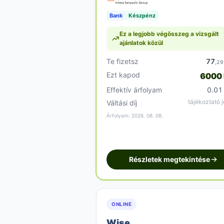
Bank
Készpénz
Ez a legjobb végösszeg a vizsgált
ajánlatok közül
Te fizetsz
77
,29
Ezt kapod
6000
Effektív árfolyam
0.01
tájékoztató j
Váltási díj
Árfolyam: 2026. 08. 08.
Részletek megtekintése
ONLINE
Wise