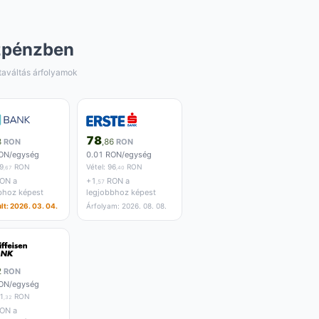
zpénzben
taváltás árfolyamok
78
8
RON
,86
RON
ON/egység
0.01 RON/egység
9
RON
Vétel:
96
RON
,67
,40
ON a
+
1
RON a
,57
bhoz képest
legjobbhoz képest
lt: 2026. 03. 04.
Árfolyam: 2026. 08. 08.
2
RON
ON/egység
1
RON
,32
ON a