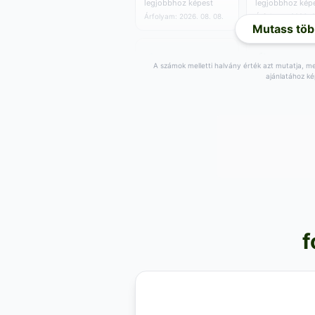
legjobbhoz képest
legjobbhoz kép
Árfolyam: 2026. 08. 08.
Árfolyam: 2026. 0
Mutass töb
A számok melletti halvány érték azt mutatja, men
ajánlatához ké
85
85
,47
RON
,57
RON
0.01 RON/egység
0.01 RON/egys
Vétel:
88
RON
Vétel:
87
RON
,08
,73
+
1
RON a
+
1
RON a
,66
,75
legjobbhoz képest
legjobbhoz kép
Árfolyam: 2026. 08. 08.
Árfolyam: 2026. 0
86
,46
RON
0.01 RON/egység
f
Vétel:
87
RON
,10
+
2
RON a
,64
legjobbhoz képest
Árfolyam: 2026. 08. 07.