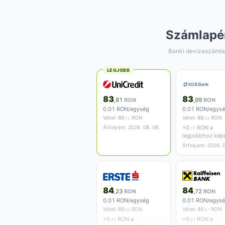
Számlapé
Banki devizaszámla
LEGJOBB
83
83
,81
RON
,99
RON
0.01 RON/egység
0.01 RON/egys
Vétel:
89
RON
Vétel:
88
RON
,72
,29
Árfolyam: 2026. 08. 08.
+
0
RON a
,17
legjobbhoz kép
Árfolyam: 2026. 0
84
84
,23
RON
,72
RON
0.01 RON/egység
0.01 RON/egys
Vétel:
89
RON
Vétel:
89
RON
,43
,07
+
0
RON a
+
0
RON a
,42
,91