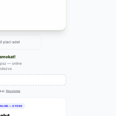
ő piaci adat
yamokat!
apsz — online
endezve.
okat.
Részletek
NLINE — GYORS
olut