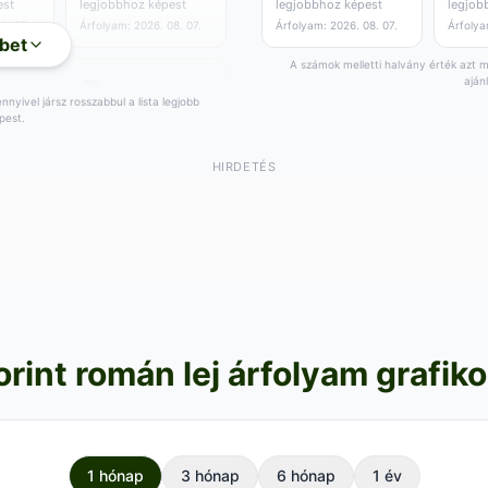
est
legjobbhoz képest
legjobbhoz képest
legjob
8. 07.
Árfolyam: 2026. 08. 07.
Árfolyam: 2026. 08. 07.
Árfolya
bet
A számok melletti halvány érték azt mu
aján
nyivel jársz rosszabbul a lista legjobb
pest.
85
,92
RON
ég
0.01 RON/egység
Vétel:
87
RON
HIRDETÉS
,66
+
2
RON a
,11
est
legjobbhoz képest
8. 07.
Árfolyam: 2026. 08. 07.
orint román lej árfolyam grafik
1 hónap
3 hónap
6 hónap
1 év