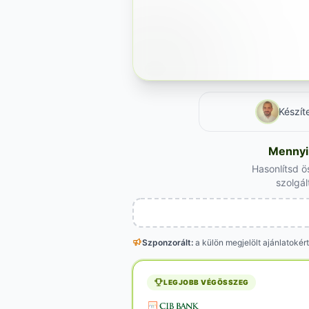
Készít
Mennyi 
Hasonlítsd ö
szolgál
Szponzorált:
a külön megjelölt
ajánlatokért
LEGJOBB VÉGÖSSZEG