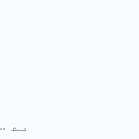
gsort —
részletek
.