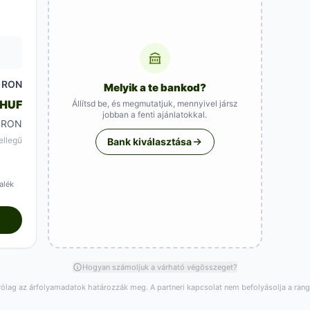
RON
Melyik a te bankod?
 HUF
Állítsd be, és megmutatjuk, mennyivel jársz
jobban a fenti ajánlatokkal.
 RON
ellegű
Bank kiválasztása
alék
Hogyan számoljuk a várható végösszeget?
rólag az árfolyamadatok határozzák meg. A partneri kapcsolat nem befolyásolja a ran