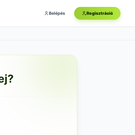
Belépés
Regisztráció
ej?