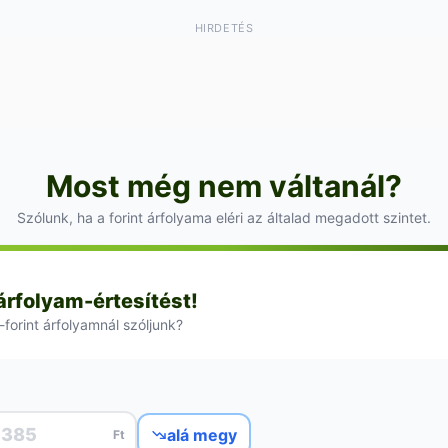
HIRDETÉS
Most még nem váltanál?
Szólunk, ha a forint árfolyama eléri az általad megadott szintet.
 árfolyam-értesítést!
-forint árfolyamnál szóljunk?
alá megy
Ft