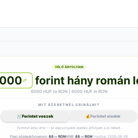
ÉLŐ ÁRFOLYAM
000
forint hány román l
6000 HUF to RON | 6000 HUF in RON
MIT SZERETNÉL CSINÁLNI?
🛒
Forintet veszek
💰
Forintet eladok
Forintot adsz érte — az alacsonyabb eladási árfolyam a jó neked.
Piaci középárfolyamon:
86
RON
MNB:
86
RON
Frissítve: 2026-08-08
,66
,08