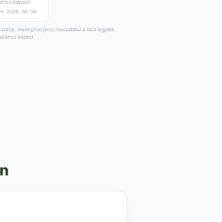
bhoz képest
m: 2026. 08. 08.
tatja, mennyivel jársz rosszabbul a lista legjobb
latához képest.
on