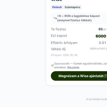
Fintech
Számlapénz
+
9
RON a legjobbhoz képest
,32
(ennyivel fizetsz többet)
Te fizetsz
86
,61
Ezt kapod
6000
Effektív árfolyam
0.01
tájékoztató j
Váltási díj
Árfolyam: 2026. 08. 08.
Szponzorált — fizetett együttműködés, jut
ellenében.
Részletek
Megnézem a Wise ajánlatát
A sorrendet kizá