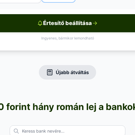
Értesítő beállítása
Ingyenes, bármikor lemondható
Újabb átváltás
 forint hány román lej a banko