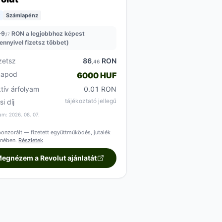
Számlapénz
+
9
RON a legjobbhoz képest
,17
ennyivel fizetsz többet)
zetsz
86
RON
,46
kapod
6000 HUF
ktív árfolyam
0.01 RON
tájékoztató jellegű
si díj
am: 2026. 08. 07.
onzorált — fizetett együttműködés, jutalék
enében.
Részletek
egnézem a Revolut ajánlatát