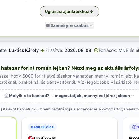
Ugrás az ajánlatokhoz
Személyre szabás
ette:
Lukács Károly
→
·
Frissítve:
2026. 08. 08.
·
Források: MNB és él
hatezer forint román lejban? Nézd meg az aktuális árfol
ssze, hogy 6000 forint átváltásakor várhatóan mennyi román lejot k
tatóknál, bankoknál és pénzváltóknál. A(z) legolcsóbb vásárlástól r
Melyik a te bankod? — megmutatjuk, mennyivel jársz jobban
 jutalékot kaphatunk. Ez nem befolyásolja a sorrendet és a közölt árfolyamadat
BANK DEVIZA
O
Rev