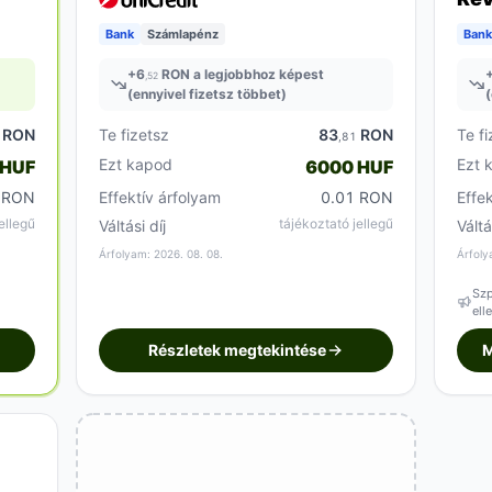
Bank
Számlapénz
Bank
+
6
RON a legjobbhoz képest
,52
(ennyivel fizetsz többet)
(
RON
Te fizetsz
83
RON
Te fi
,81
Ezt kapod
Ezt 
 HUF
6000 HUF
 RON
Effektív árfolyam
0.01 RON
Effe
ellegű
tájékoztató jellegű
Váltási díj
Váltá
Árfolyam: 2026. 08. 08.
Árfoly
Szp
ell
Részletek megtekintése
M