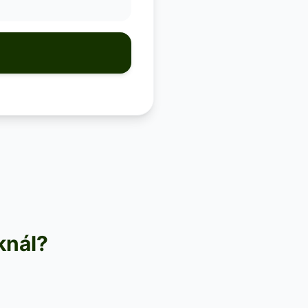
knál?