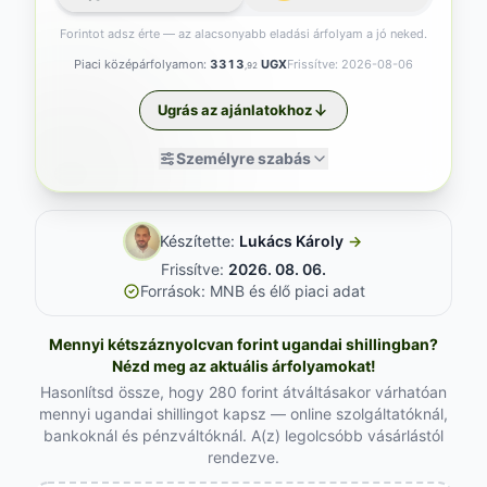
Forintot adsz érte — az alacsonyabb eladási árfolyam a jó neked.
Piaci középárfolyamon:
3313
UGX
Frissítve: 2026-08-06
,92
Ugrás az ajánlatokhoz
Személyre szabás
Készítette:
Lukács Károly
→
Frissítve:
2026. 08. 06.
Források: MNB és élő piaci adat
Mennyi kétszáznyolcvan forint ugandai shillingban?
Nézd meg az aktuális árfolyamokat!
Hasonlítsd össze, hogy 280 forint átváltásakor várhatóan
mennyi ugandai shillingot kapsz — online szolgáltatóknál,
bankoknál és pénzváltóknál. A(z) legolcsóbb vásárlástól
rendezve.