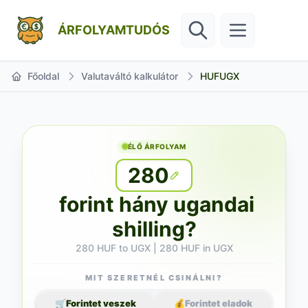
ÁRFOLYAMTUDÓS
Főoldal
Valutaváltó kalkulátor
HUFUGX
ÉLŐ ÁRFOLYAM
280
forint hány ugandai
shilling?
280 HUF to UGX | 280 HUF in UGX
MIT SZERETNÉL CSINÁLNI?
🛒
Forintet veszek
💰
Forintet eladok