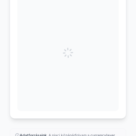
Adatforrásaink.
A piaci középárfolyam a
currencylayer