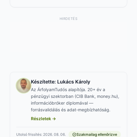
HIRDETÉS
Készítette:
Lukács Károly
Az ÁrfolyamTudós alapítója. 20+ év a
pénzügyi szektorban (CIB Bank, money.hu),
információbróker diplomával —
forrásvalidálás és adat-megbízhatóság.
Részletek →
Utolsó frissítés: 2026. 08. 06.
Szakmailag ellenőrizve