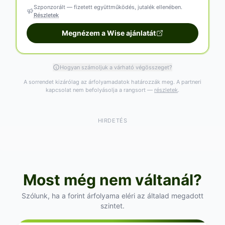
Szponzorált — fizetett együttműködés, jutalék ellenében.
Részletek
Megnézem a Wise ajánlatát
Hogyan számoljuk a várható végösszeget?
A sorrendet kizárólag az árfolyamadatok határozzák meg. A partneri
kapcsolat nem befolyásolja a rangsort —
részletek
.
HIRDETÉS
Most még nem váltanál?
Szólunk, ha a forint árfolyama eléri az általad megadott
szintet.