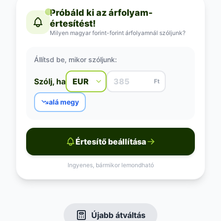
Próbáld ki az árfolyam-
értesítést!
Milyen magyar forint-forint árfolyamnál szóljunk?
Állítsd be, mikor szóljunk:
Szólj, ha
Ft
alá megy
Értesítő beállítása
Ingyenes, bármikor lemondható
Újabb átváltás