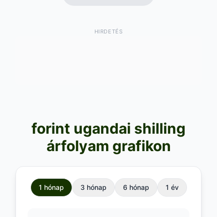
HIRDETÉS
forint ugandai shilling
árfolyam grafikon
1 hónap
3 hónap
6 hónap
1 év