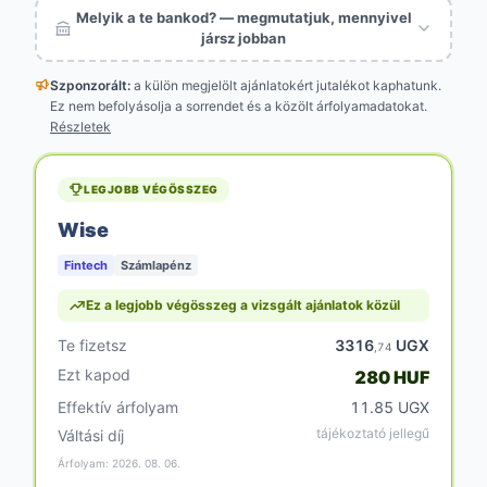
Melyik a te bankod? — megmutatjuk, mennyivel
jársz jobban
Szponzorált:
a külön megjelölt
ajánlatokért jutalékot kaphatunk.
Ez nem befolyásolja a sorrendet és a közölt árfolyamadatokat.
Részletek
LEGJOBB VÉGÖSSZEG
Wise
Fintech
Számlapénz
Ez a legjobb végösszeg a vizsgált ajánlatok közül
Te fizetsz
3316
UGX
,74
Ezt kapod
280 HUF
Effektív árfolyam
11.85 UGX
tájékoztató jellegű
Váltási díj
Árfolyam: 2026. 08. 06.