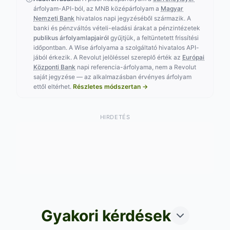
árfolyam-API-ból, az MNB középárfolyam a
Magyar
Nemzeti Bank
hivatalos napi jegyzéséből származik. A
banki és pénzváltós vételi-eladási árakat a pénzintézetek
publikus árfolyamlapjairól
gyűjtjük, a feltüntetett frissítési
időpontban. A Wise árfolyama a szolgáltató hivatalos API-
jából érkezik. A Revolut jelöléssel szereplő érték az
Európai
Központi Bank
napi referencia-árfolyama, nem a Revolut
saját jegyzése — az alkalmazásban érvényes árfolyam
ettől eltérhet.
Részletes módszertan →
HIRDETÉS
Gyakori kérdések