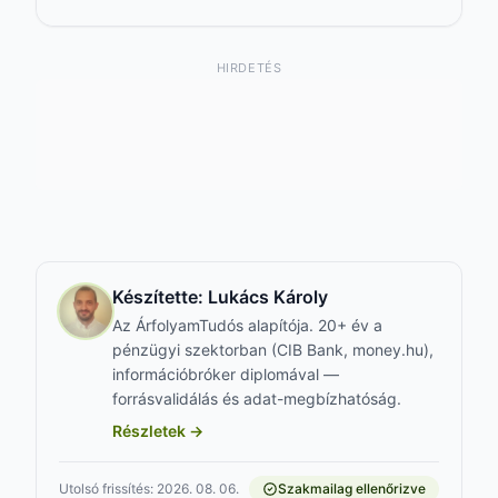
HIRDETÉS
Készítette:
Lukács Károly
Az ÁrfolyamTudós alapítója. 20+ év a
pénzügyi szektorban (CIB Bank, money.hu),
információbróker diplomával —
forrásvalidálás és adat-megbízhatóság.
Részletek →
Utolsó frissítés: 2026. 08. 06.
Szakmailag ellenőrizve