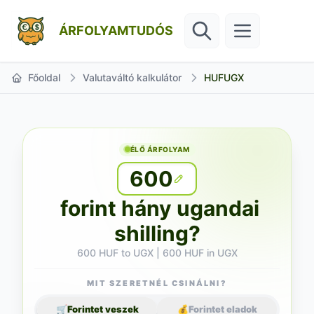
ÁRFOLYAMTUDÓS
Főoldal
Valutaváltó kalkulátor
HUFUGX
ÉLŐ ÁRFOLYAM
600
forint hány ugandai
shilling?
600 HUF to UGX | 600 HUF in UGX
MIT SZERETNÉL CSINÁLNI?
🛒
Forintet veszek
💰
Forintet eladok