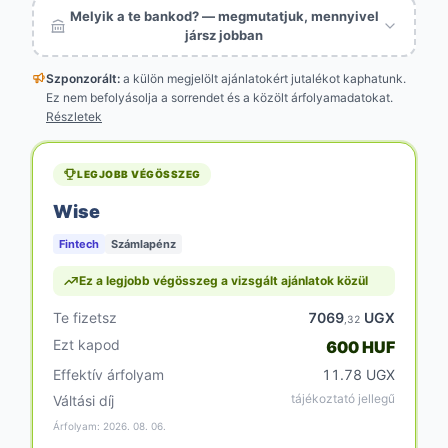
Melyik a te bankod? — megmutatjuk, mennyivel
jársz jobban
Szponzorált:
a külön megjelölt
ajánlatokért jutalékot kaphatunk.
Ez nem befolyásolja a sorrendet és a közölt árfolyamadatokat.
Részletek
LEGJOBB VÉGÖSSZEG
Wise
Fintech
Számlapénz
Ez a legjobb végösszeg a vizsgált ajánlatok közül
Te fizetsz
7069
UGX
,32
Ezt kapod
600 HUF
Effektív árfolyam
11.78 UGX
tájékoztató jellegű
Váltási díj
Árfolyam: 2026. 08. 06.