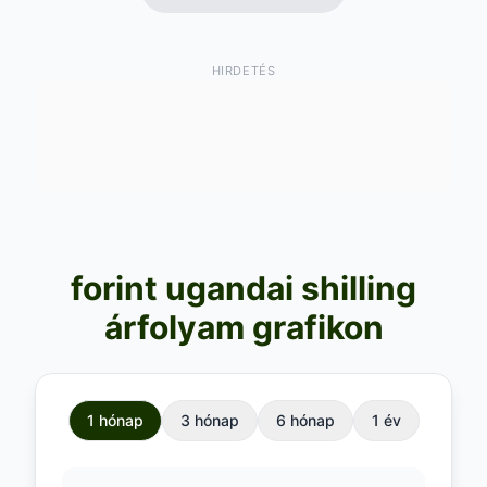
HIRDETÉS
forint ugandai shilling
árfolyam grafikon
1 hónap
3 hónap
6 hónap
1 év