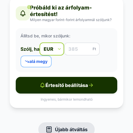
Próbáld ki az árfolyam-
értesítést!
Milyen magyar forint-forint árfolyamnál szóljunk?
Állítsd be, mikor szóljunk:
Szólj, ha
Ft
alá megy
Értesítő beállítása
Ingyenes, bármikor lemondható
Újabb átváltás