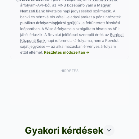
árfolyam-API-ból, az MNB középárfolyam a
Magyar
Nemzeti Bank
hivatalos napi jegyzéséből származik. A
banki és pénzváltós vételi-eladási árakat a pénzintézetek
publikus árfolyamlapjairól
gyűjtjük, a feltüntetett frissítési
időpontban. A Wise árfolyama a szolgáltató hivatalos API-
jából érkezik. A Revolut jelöléssel szereplő érték az
Európai
Központi Bank
napi referencia-árfolyama, nem a Revolut
saját jegyzése — az alkalmazásban érvényes árfolyam
ettől eltérhet.
Részletes módszertan →
HIRDETÉS
Gyakori kérdések