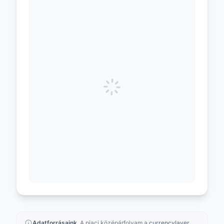
Adatforrásaink.
A piaci középárfolyam a
currencylayer