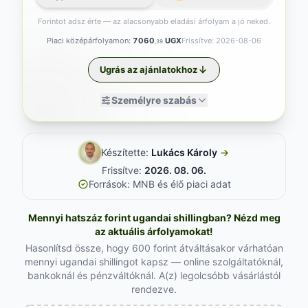
Forintot adsz érte — az alacsonyabb eladási árfolyam a jó neked.
Piaci középárfolyamon:
7060
UGX
Frissítve: 2026-08-06
,39
Ugrás az ajánlatokhoz
Személyre szabás
Készítette:
Lukács Károly
→
Frissítve:
2026. 08. 06.
Források: MNB és élő piaci adat
Mennyi hatszáz forint ugandai shillingban? Nézd meg
az aktuális árfolyamokat!
Hasonlítsd össze, hogy 600 forint átváltásakor várhatóan
mennyi ugandai shillingot kapsz — online szolgáltatóknál,
bankoknál és pénzváltóknál. A(z) legolcsóbb vásárlástól
rendezve.