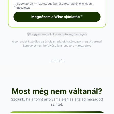
Szponzorált — fizetett együttműködés, jutalék ellenében.
Részletek
Megnézem a Wise ajánlatát
Hogyan számoljuk a várható végösszeget?
A sorrendet kizárólag az árfolyamadatok határozzák meg. A partneri
kapcsolat nem befolyásolja a rangsort —
részletek
.
HIRDETÉS
Most még nem váltanál?
Szólunk, ha a forint árfolyama eléri az általad megadott
szintet.