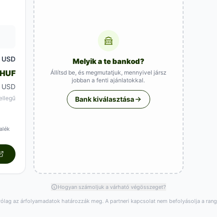
USD
3
Melyik a te bankod?
 HUF
Állítsd be, és megmutatjuk, mennyivel jársz
jobban a fenti ajánlatokkal.
0 USD
ellegű
Bank kiválasztása
alék
Hogyan számoljuk a várható végösszeget?
rólag az árfolyamadatok határozzák meg. A partneri kapcsolat nem befolyásolja a ran