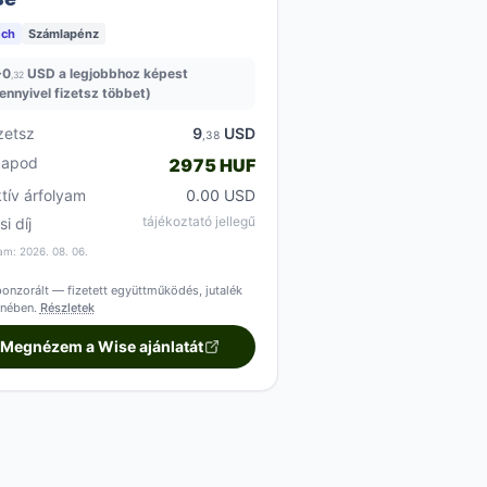
ech
Számlapénz
+
0
USD a legjobbhoz képest
,32
ennyivel fizetsz többet)
zetsz
9
USD
,38
kapod
2975 HUF
ktív árfolyam
0.00 USD
tájékoztató jellegű
si díj
am: 2026. 08. 06.
onzorált — fizetett együttműködés, jutalék
enében.
Részletek
Megnézem a Wise ajánlatát