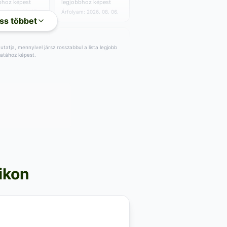
bhoz képest
legjobbhoz képest
m: 2026. 08. 07.
Árfolyam: 2026. 08. 06.
ss többet
tatja, mennyivel jársz rosszabbul a lista legjobb
latához képest.
9
USD
,23
USD
SD/egység
0.00 USD/egység
USD
Vétel:
9
USD
,78
,76
SD a
+
0
USD a
,15
bhoz képest
legjobbhoz képest
m: 2026. 08. 06.
Árfolyam: 2026. 08. 06.
fikon