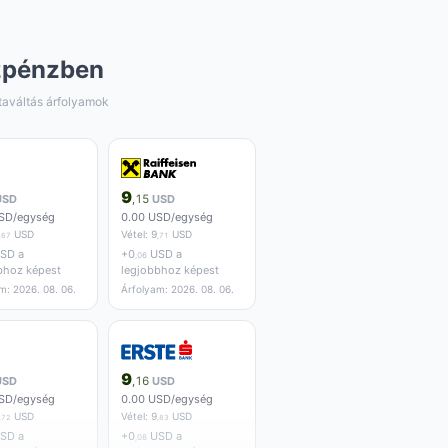
zpénzben
taváltás árfolyamok
9
USD
,15
USD
SD/egység
0.00 USD/egység
USD
Vétel:
9
USD
,67
,71
SD a
+
0
USD a
,06
bhoz képest
legjobbhoz képest
m: 2026. 08. 06.
Árfolyam: 2026. 08. 06.
9
USD
,16
USD
SD/egység
0.00 USD/egység
USD
Vétel:
9
USD
,72
,83
SD a
+
0
USD a
,08