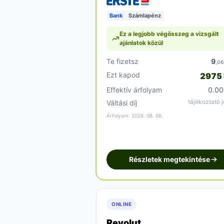
Bank
Számlapénz
Ez a legjobb végösszeg a vizsgált
ajánlatok közül
Te fizetsz
9
,0
Ezt kapod
2975
Effektív árfolyam
0.0
tájékoztató j
Váltási díj
Árfolyam: 2026. 08. 06.
Részletek megtekintése
ONLINE
Revolut