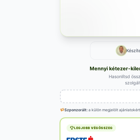
Készít
Mennyi kétezer-kile
Hasonlítsd össz
szolgál
Szponzorált:
a külön megjelölt
ajánlatokért
LEGJOBB VÉGÖSSZEG