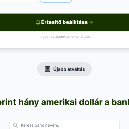
Értesítő beállítása
Ingyenes, bármikor lemondható
Újabb átváltás
rint hány amerikai dollár a ba