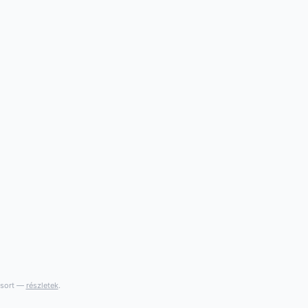
gsort —
részletek
.