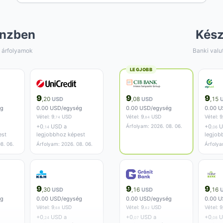
nzben
Kés
 árfolyamok
Banki valu
LEGJOBB
9
9
9
,20
USD
,08
USD
,15
ég
0.00 USD/egység
0.00 USD/egység
0.00 U
Vétel:
9
USD
Vétel:
9
USD
Vétel:
9
,74
,84
+
0
USD a
Árfolyam: 2026. 08. 06.
+
0
U
,14
,06
est
legjobbhoz képest
legjob
8. 06.
Árfolyam: 2026. 08. 06.
Árfolya
9
9
9
,30
USD
,16
USD
,16
ég
0.00 USD/egység
0.00 USD/egység
0.00 U
Vétel:
9
USD
Vétel:
9
USD
Vétel:
9
,68
,82
+
0
USD a
+
0
USD a
+
0
U
,24
,07
,08