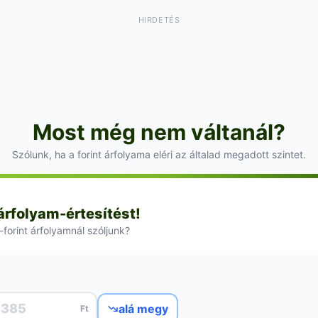
HIRDETÉS
Most még nem váltanál?
Szólunk, ha a forint árfolyama eléri az általad megadott szintet.
 árfolyam-értesítést!
-forint árfolyamnál szóljunk?
alá megy
Ft