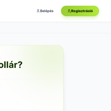
Belépés
Regisztráció
ollár?