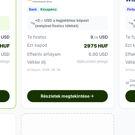
Bank
Készpénz
Fint
+
0
USD a legjobbhoz képest
,02
(ennyivel fizetsz többet)
(
USD
Te fizetsz
9
USD
Te fi
6
,08
Ezt kapod
Ezt 
 HUF
2975 HUF
0 USD
Effektív árfolyam
0.00 USD
Effe
ellegű
tájékoztató jellegű
Váltási díj
Váltá
Árfolyam: 2026. 08. 06.
Árfoly
Szp
ell
Részletek megtekintése