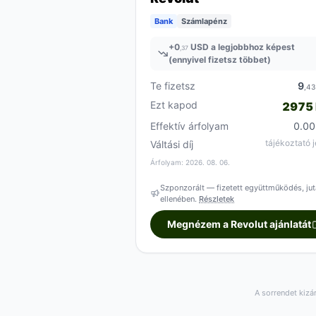
Bank
Számlapénz
+
0
USD a legjobbhoz képest
,37
(ennyivel fizetsz többet)
Te fizetsz
9
,4
Ezt kapod
2975
Effektív árfolyam
0.0
tájékoztató j
Váltási díj
Árfolyam: 2026. 08. 06.
Szponzorált — fizetett együttműködés, jut
ellenében.
Részletek
Megnézem a Revolut ajánlatát
A sorrendet kizá