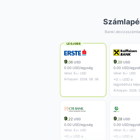
Számlapé
Banki devizaszámla
LEGJOBB
9
9
,06
USD
,20
USD
0.00 USD/egység
0.00 USD/egys
Vétel:
9
USD
Vétel:
9
USD
,82
,67
Árfolyam: 2026. 08. 06.
+
0
USD a
,13
legjobbhoz kép
Árfolyam: 2026. 0
9
9
,22
USD
,28
USD
0.00 USD/egység
0.00 USD/egys
Vétel:
9
USD
Vétel:
9
USD
,68
,52
+
0
USD a
+
0
USD a
,16
,22