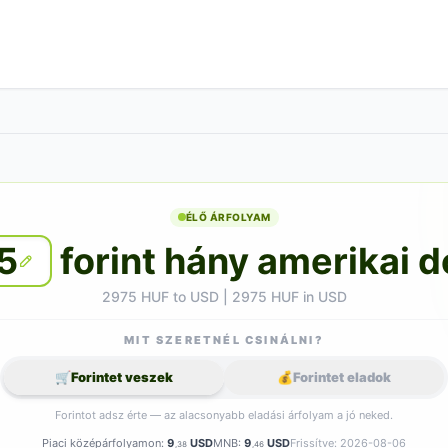
ÉLŐ ÁRFOLYAM
5
forint hány amerikai d
2975 HUF to USD | 2975 HUF in USD
MIT SZERETNÉL CSINÁLNI?
🛒
Forintet veszek
💰
Forintet eladok
Forintot adsz érte — az alacsonyabb eladási árfolyam a jó neked.
Piaci középárfolyamon:
9
USD
MNB:
9
USD
Frissítve: 2026-08-06
,38
,46