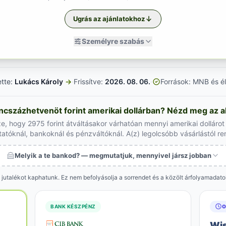
Ugrás az ajánlatokhoz
Személyre szabás
ette:
Lukács Károly
→
·
Frissítve:
2026. 08. 06.
·
Források: MNB és él
ncszázhetvenöt forint amerikai dollárban? Nézd meg az ak
e, hogy 2975 forint átváltásakor várhatóan mennyi amerikai dolláro
tatóknál, bankoknál és pénzváltóknál. A(z) legolcsóbb vásárlástól r
Melyik a te bankod? — megmutatjuk, mennyivel jársz jobban
 jutalékot kaphatunk. Ez nem befolyásolja a sorrendet és a közölt árfolyamadat
BANK KÉSZPÉNZ
O
Wi