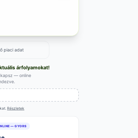
ő piaci adat
tuális árfolyamokat!
t kapsz — online
endezve.
okat.
Részletek
NLINE — GYORS
se