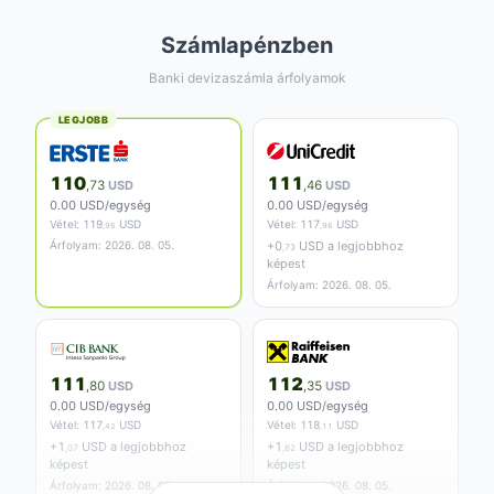
Számlapénzben
Banki devizaszámla árfolyamok
LEGJOBB
110
111
,73
USD
,46
USD
0.00 USD/egység
0.00 USD/egység
Vétel:
119
USD
Vétel:
117
USD
,96
,96
Árfolyam: 2026. 08. 05.
+
0
USD a legjobbhoz
,73
képest
Árfolyam: 2026. 08. 05.
111
112
,80
USD
,35
USD
0.00 USD/egység
0.00 USD/egység
Vétel:
117
USD
Vétel:
118
USD
,42
,11
+
1
USD a legjobbhoz
+
1
USD a legjobbhoz
,07
,62
képest
képest
Árfolyam: 2026. 08. 05.
Árfolyam: 2026. 08. 05.