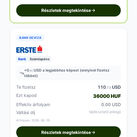
Részletek megtekintése
BANK DEVIZA
Bank
Számlapénz
+
0
USD a legjobbhoz képest (ennyivel fizetsz
,60
többet)
Te fizetsz
110
USD
,73
Ezt kapod
36000 HUF
Effektív árfolyam
0.00 USD
tájékoztató jellegű
Váltási díj
Árfolyam: 2026. 08. 05.
Részletek megtekintése