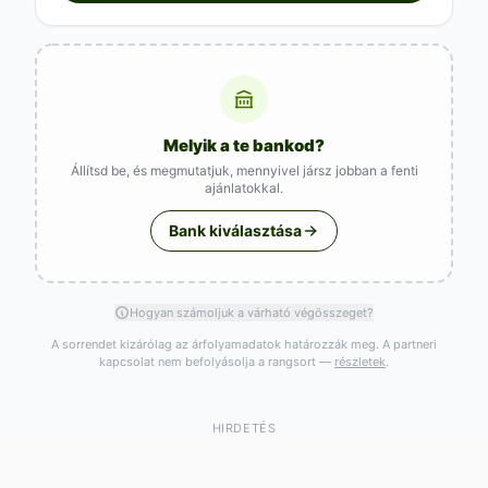
Melyik a te bankod?
Állítsd be, és megmutatjuk, mennyivel jársz jobban a fenti
ajánlatokkal.
Bank kiválasztása
Hogyan számoljuk a várható végösszeget?
A sorrendet kizárólag az árfolyamadatok határozzák meg. A partneri
kapcsolat nem befolyásolja a rangsort —
részletek
.
HIRDETÉS