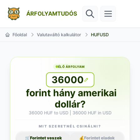
ÁRFOLYAMTUDÓS
Főoldal
Valutaváltó kalkulátor
HUFUSD
ÉLŐ ÁRFOLYAM
36000
forint hány amerikai
dollár?
36000 HUF to USD | 36000 HUF in USD
MIT SZERETNÉL CSINÁLNI?
🛒
Forintet veszek
💰
Forintet eladok