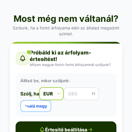
Most még nem váltanál?
Szólunk, ha a forint árfolyama eléri az általad megadott
szintet.
Próbáld ki az árfolyam-
értesítést!
Milyen magyar forint-forint árfolyamnál szóljunk?
Állítsd be, mikor szóljunk:
Szólj, ha
Ft
alá megy
Értesítő beállítása