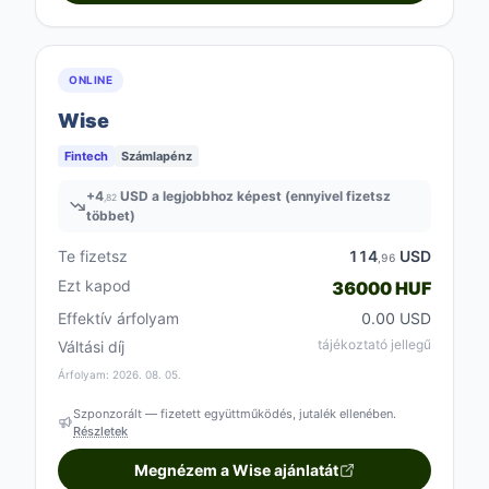
ONLINE
Wise
Fintech
Számlapénz
+
4
USD a legjobbhoz képest (ennyivel fizetsz
,82
többet)
Te fizetsz
114
USD
,96
Ezt kapod
36000 HUF
Effektív árfolyam
0.00 USD
tájékoztató jellegű
Váltási díj
Árfolyam: 2026. 08. 05.
Szponzorált — fizetett együttműködés, jutalék ellenében.
Részletek
Megnézem a Wise ajánlatát