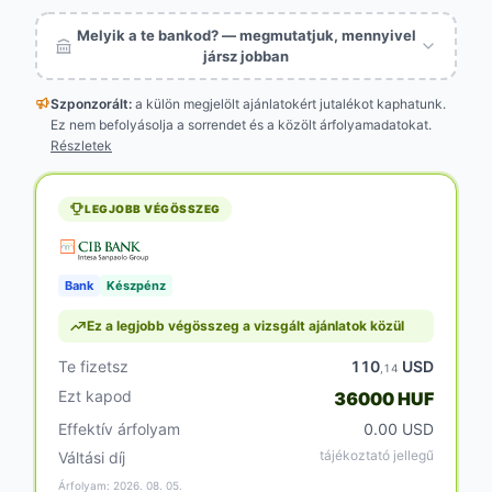
Melyik a te bankod? — megmutatjuk, mennyivel
jársz jobban
Szponzorált:
a külön megjelölt
ajánlatokért jutalékot kaphatunk.
Ez nem befolyásolja a sorrendet és a közölt árfolyamadatokat.
Részletek
LEGJOBB VÉGÖSSZEG
Bank
Készpénz
Ez a legjobb végösszeg a vizsgált ajánlatok közül
Te fizetsz
110
USD
,14
Ezt kapod
36000 HUF
Effektív árfolyam
0.00 USD
tájékoztató jellegű
Váltási díj
Árfolyam: 2026. 08. 05.