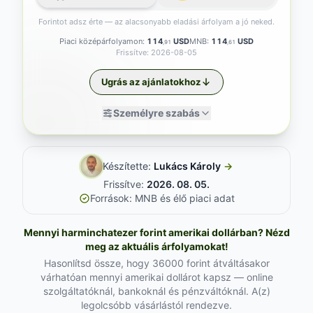
Forintot adsz érte — az alacsonyabb eladási árfolyam a jó neked.
Piaci középárfolyamon:
114
USD
MNB:
114
USD
,91
,61
Frissítve: 2026-08-05
Ugrás az ajánlatokhoz
Személyre szabás
Készítette:
Lukács Károly
→
Frissítve:
2026. 08. 05.
Források: MNB és élő piaci adat
Mennyi harminchatezer forint amerikai dollárban? Nézd
meg az aktuális árfolyamokat!
Hasonlítsd össze, hogy 36000 forint átváltásakor
várhatóan mennyi amerikai dollárot kapsz — online
szolgáltatóknál, bankoknál és pénzváltóknál. A(z)
legolcsóbb vásárlástól rendezve.