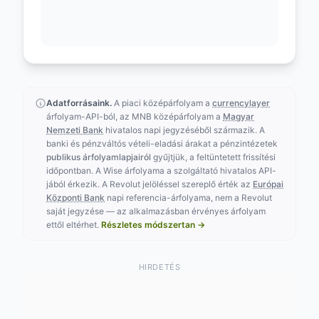
Adatforrásaink.
A piaci középárfolyam a
currencylayer
árfolyam-API-ból, az MNB középárfolyam a
Magyar
Nemzeti Bank
hivatalos napi jegyzéséből származik. A
banki és pénzváltós vételi-eladási árakat a pénzintézetek
publikus árfolyamlapjairól
gyűjtjük, a feltüntetett frissítési
időpontban. A Wise árfolyama a szolgáltató hivatalos API-
jából érkezik. A Revolut jelöléssel szereplő érték az
Európai
Központi Bank
napi referencia-árfolyama, nem a Revolut
saját jegyzése — az alkalmazásban érvényes árfolyam
ettől eltérhet.
Részletes módszertan →
HIRDETÉS