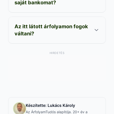
saját bankomat?
Az itt látott árfolyamon fogok
váltani?
HIRDETÉS
Készítette:
Lukács Károly
Az ÁrfolyamTudós alapítója. 20+ év a