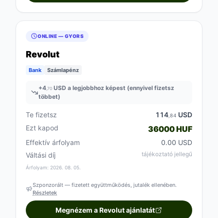
ONLINE — GYORS
Revolut
Bank
Számlapénz
+
4
USD a legjobbhoz képest (ennyivel fizetsz
,70
többet)
Te fizetsz
114
USD
,84
Ezt kapod
36000 HUF
Effektív árfolyam
0.00 USD
tájékoztató jellegű
Váltási díj
Árfolyam: 2026. 08. 05.
Szponzorált — fizetett együttműködés, jutalék ellenében.
Részletek
Megnézem a Revolut ajánlatát