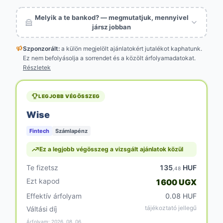
Melyik a te bankod? — megmutatjuk, mennyivel
jársz jobban
Szponzorált:
a külön megjelölt
ajánlatokért jutalékot kaphatunk.
Ez nem befolyásolja a sorrendet és a közölt árfolyamadatokat.
Részletek
LEGJOBB VÉGÖSSZEG
Wise
Fintech
Számlapénz
Ez a legjobb végösszeg a vizsgált ajánlatok közül
Te fizetsz
135
HUF
,48
Ezt kapod
1600 UGX
Effektív árfolyam
0.08 HUF
tájékoztató jellegű
Váltási díj
Árfolyam: 2026. 08. 06.