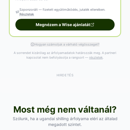
Szponzorált — fizetett együttműködés, jutalék ellenében.
Részletek
Megnézem a Wise ajánlatát
Hogyan számoljuk a várható végösszeget?
A sorrendet kizárólag az árfolyamadatok határozzák meg. A partneri
kapcsolat nem befolyásolja a rangsort —
részletek
.
HIRDETÉS
Most még nem váltanál?
Szólunk, ha a ugandai shilling árfolyama eléri az általad
megadott szintet.