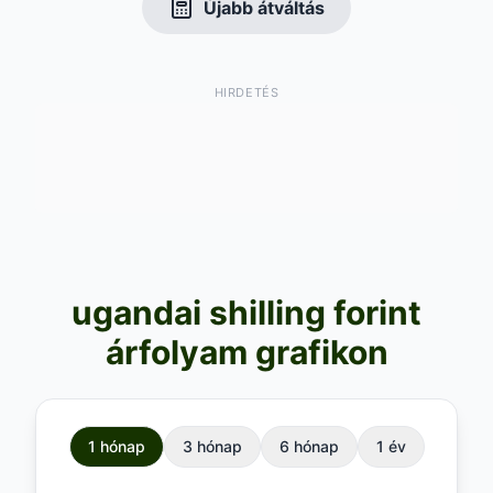
Újabb átváltás
HIRDETÉS
ugandai shilling forint
árfolyam grafikon
1 hónap
3 hónap
6 hónap
1 év