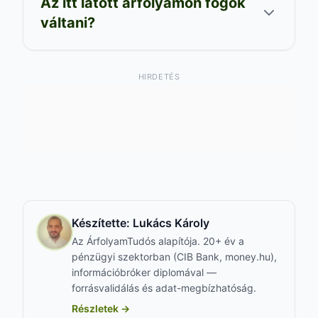
Az itt látott árfolyamon fogok
váltani?
HIRDETÉS
Készítette:
Lukács Károly
Az ÁrfolyamTudós alapítója. 20+ év a
pénzügyi szektorban (CIB Bank, money.hu),
információbróker diplomával —
forrásvalidálás és adat-megbízhatóság.
Részletek →