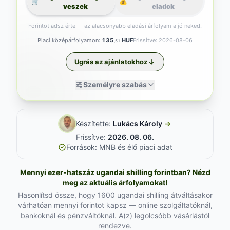
🛒
💰
veszek
eladok
Forintot adsz érte — az alacsonyabb eladási árfolyam a jó neked.
Piaci középárfolyamon:
135
HUF
Frissítve: 2026-08-06
,51
Ugrás az ajánlatokhoz
Személyre szabás
Készítette:
Lukács Károly
→
Frissítve:
2026. 08. 06.
Források: MNB és élő piaci adat
Mennyi ezer-hatszáz ugandai shilling forintban? Nézd
meg az aktuális árfolyamokat!
Hasonlítsd össze, hogy 1600 ugandai shilling átváltásakor
várhatóan mennyi forintot kapsz — online szolgáltatóknál,
bankoknál és pénzváltóknál. A(z) legolcsóbb vásárlástól
rendezve.