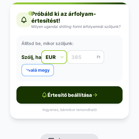
Próbáld ki az árfolyam-
értesítést!
Milyen ugandai shilling-forint árfolyamnál szóljunk?
Állítsd be, mikor szóljunk:
Szólj, ha
Ft
alá megy
Értesítő beállítása
Ingyenes, bármikor lemondható