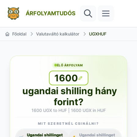
ÁRFOLYAMTUDÓS
Főoldal
Valutaváltó kalkulátor
UGXHUF
ÉLŐ ÁRFOLYAM
1600
ugandai shilling hány
forint?
1600 UGX to HUF | 1600 UGX in HUF
MIT SZERETNÉL CSINÁLNI?
Ugandai shillinget
Ugandai shillinget