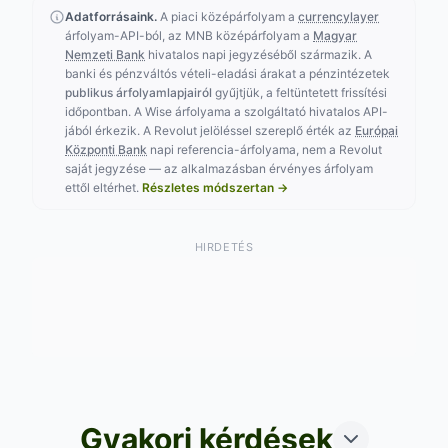
Adatforrásaink.
A piaci középárfolyam a
currencylayer
árfolyam-API-ból, az MNB középárfolyam a
Magyar
Nemzeti Bank
hivatalos napi jegyzéséből származik. A
banki és pénzváltós vételi-eladási árakat a pénzintézetek
publikus árfolyamlapjairól
gyűjtjük, a feltüntetett frissítési
időpontban. A Wise árfolyama a szolgáltató hivatalos API-
jából érkezik. A Revolut jelöléssel szereplő érték az
Európai
Központi Bank
napi referencia-árfolyama, nem a Revolut
saját jegyzése — az alkalmazásban érvényes árfolyam
ettől eltérhet.
Részletes módszertan →
HIRDETÉS
Gyakori kérdések