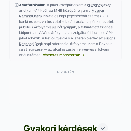
Adatforrásaink.
A piaci középárfolyam a
currencylayer
árfolyam-API-ból, az MNB középárfolyam a
Magyar
Nemzeti Bank
hivatalos napi jegyzéséből származik. A
banki és pénzváltós vételi-eladási árakat a pénzintézetek
publikus árfolyamlapjairól
gyűjtjük, a feltüntetett frissítési
időpontban. A Wise árfolyama a szolgáltató hivatalos API-
jából érkezik. A Revolut jelöléssel szereplő érték az
Európai
Központi Bank
napi referencia-árfolyama, nem a Revolut
saját jegyzése — az alkalmazásban érvényes árfolyam
ettől eltérhet.
Részletes módszertan →
HIRDETÉS
Gyakori kérdések