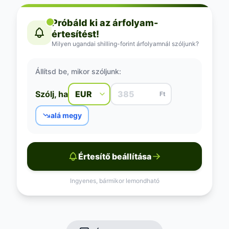
Próbáld ki az árfolyam-
értesítést!
Milyen ugandai shilling-forint árfolyamnál szóljunk?
Állítsd be, mikor szóljunk:
Szólj, ha
Ft
alá megy
Értesítő beállítása
Ingyenes, bármikor lemondható