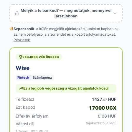
Melyik a te bankod? — megmutatjuk, mennyivel
jársz jobban
Szponzorált:
a külön megjelölt
ajánlatokért jutalékot kaphatunk.
Ez nem befolyásolja a sorrendet és a közölt árfolyamadatokat.
Részletek
LEGJOBB VÉGÖSSZEG
Wise
Fintech
Számlapénz
Ez a legjobb végösszeg a vizsgált ajánlatok közül
Te fizetsz
1427
HUF
,07
Ezt kapod
17000 UGX
Effektív árfolyam
0.08 HUF
tájékoztató jellegű
Váltási díj
Árfolyam: 2026. 08. 06.