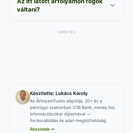
Az itt látott árfolyamon fogok
váltani?
HIRDETÉS
Készítette:
Lukács Károly
Az ÁrfolyamTudós alapítója. 20+ év a
pénzügyi szektorban (CIB Bank, money.hu),
információbróker diplomával —
forrásvalidálás és adat-megbízhatóság.
Részletek →