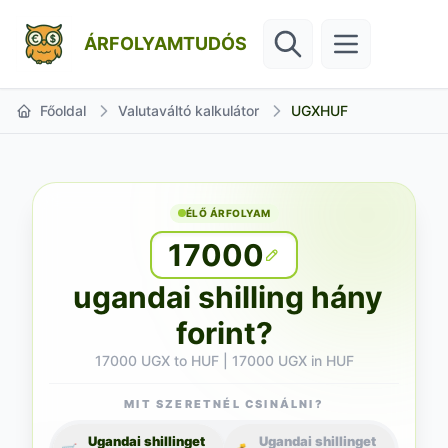
ÁRFOLYAMTUDÓS
Főoldal
Valutaváltó kalkulátor
UGXHUF
ÉLŐ ÁRFOLYAM
17000
ugandai shilling hány
forint?
17000 UGX to HUF | 17000 UGX in HUF
MIT SZERETNÉL CSINÁLNI?
Ugandai shillinget
Ugandai shillinget