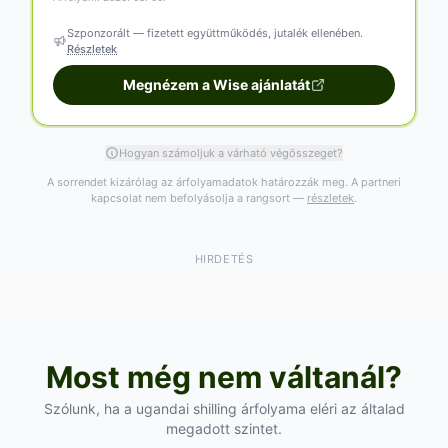
Szponzorált — fizetett együttműködés, jutalék ellenében.
Részletek
Megnézem a Wise ajánlatát
Hogyan számoljuk a várható végösszeget?
A sorrendet kizárólag az árfolyamadatok határozzák meg. A partneri
kapcsolat nem befolyásolja a rangsort —
részletek
.
HIRDETÉS
Most még nem váltanál?
Szólunk, ha a ugandai shilling árfolyama eléri az általad
megadott szintet.