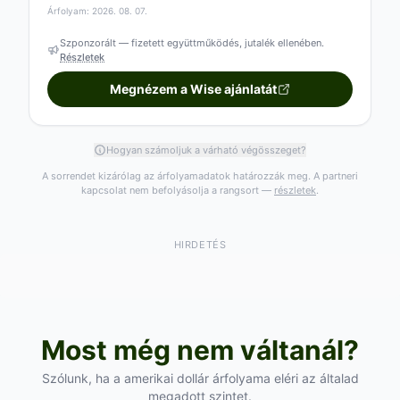
Árfolyam: 2026. 08. 07.
Szponzorált — fizetett együttműködés, jutalék ellenében.
Részletek
Megnézem a Wise ajánlatát
Hogyan számoljuk a várható végösszeget?
A sorrendet kizárólag az árfolyamadatok határozzák meg. A partneri
kapcsolat nem befolyásolja a rangsort —
részletek
.
HIRDETÉS
Most még nem váltanál?
Szólunk, ha a amerikai dollár árfolyama eléri az általad
megadott szintet.