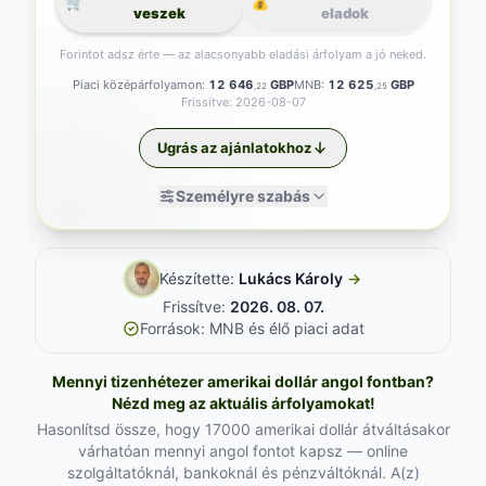
🛒
💰
veszek
eladok
Forintot adsz érte — az alacsonyabb eladási árfolyam a jó neked.
Piaci középárfolyamon:
12 646
GBP
MNB:
12 625
GBP
,22
,25
Frissítve: 2026-08-07
Ugrás az ajánlatokhoz
Személyre szabás
Készítette:
Lukács Károly
→
Frissítve:
2026. 08. 07.
Források: MNB és élő piaci adat
Mennyi tizenhétezer amerikai dollár angol fontban?
Nézd meg az aktuális árfolyamokat!
Hasonlítsd össze, hogy 17000 amerikai dollár átváltásakor
várhatóan mennyi angol fontot kapsz — online
szolgáltatóknál, bankoknál és pénzváltóknál. A(z)