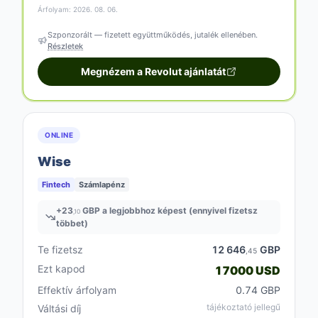
Árfolyam: 2026. 08. 06.
Szponzorált — fizetett együttműködés, jutalék ellenében.
Részletek
Megnézem a Revolut ajánlatát
ONLINE
Wise
Fintech
Számlapénz
+
23
GBP a legjobbhoz képest (ennyivel fizetsz
,10
többet)
Te fizetsz
12 646
GBP
,45
Ezt kapod
17000 USD
Effektív árfolyam
0.74 GBP
tájékoztató jellegű
Váltási díj