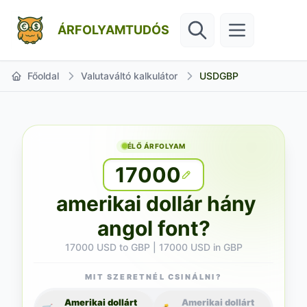
ÁRFOLYAMTUDÓS
Főoldal
Valutaváltó kalkulátor
USDGBP
ÉLŐ ÁRFOLYAM
17000
amerikai dollár hány
angol font?
17000 USD to GBP | 17000 USD in GBP
MIT SZERETNÉL CSINÁLNI?
Amerikai dollárt
Amerikai dollárt