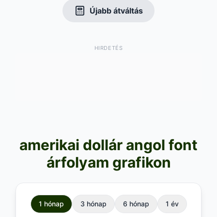
Újabb átváltás
HIRDETÉS
amerikai dollár angol font
árfolyam grafikon
1 hónap
3 hónap
6 hónap
1 év