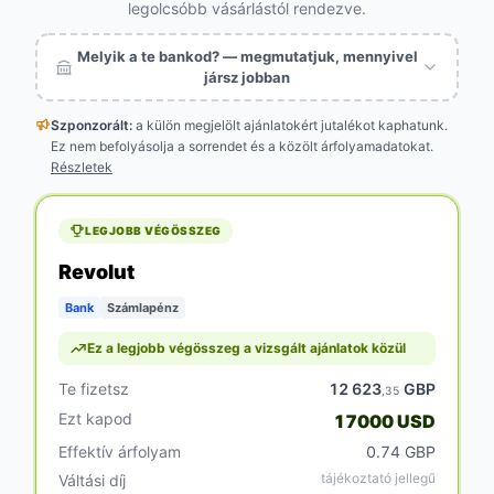
legolcsóbb vásárlástól rendezve.
Melyik a te bankod? — megmutatjuk, mennyivel
jársz jobban
Szponzorált:
a külön megjelölt
ajánlatokért jutalékot kaphatunk.
Ez nem befolyásolja a sorrendet és a közölt árfolyamadatokat.
Részletek
LEGJOBB VÉGÖSSZEG
Revolut
Bank
Számlapénz
Ez a legjobb végösszeg a vizsgált ajánlatok közül
Te fizetsz
12 623
GBP
,35
Ezt kapod
17000 USD
Effektív árfolyam
0.74 GBP
tájékoztató jellegű
Váltási díj