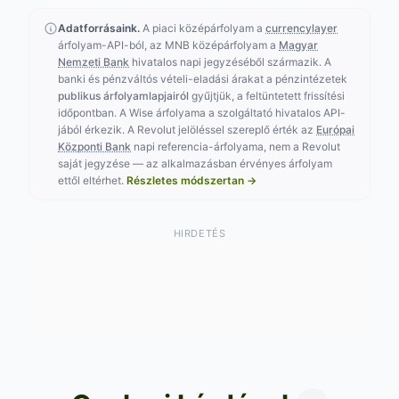
Adatforrásaink.
A piaci középárfolyam a
currencylayer
árfolyam-API-ból, az MNB középárfolyam a
Magyar
Nemzeti Bank
hivatalos napi jegyzéséből származik. A
banki és pénzváltós vételi-eladási árakat a pénzintézetek
publikus árfolyamlapjairól
gyűjtjük, a feltüntetett frissítési
időpontban. A Wise árfolyama a szolgáltató hivatalos API-
jából érkezik. A Revolut jelöléssel szereplő érték az
Európai
Központi Bank
napi referencia-árfolyama, nem a Revolut
saját jegyzése — az alkalmazásban érvényes árfolyam
ettől eltérhet.
Részletes módszertan →
HIRDETÉS