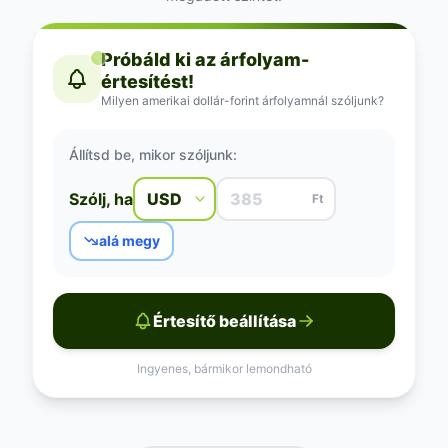
Próbáld ki az árfolyam-
értesítést!
Milyen amerikai dollár-forint árfolyamnál szóljunk?
Állítsd be, mikor szóljunk:
Szólj, ha
Ft
alá megy
Értesítő beállítása
Ingyenes, bármikor lemondható