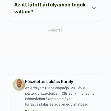
Az itt látott árfolyamon fogok
váltani?
HIRDETÉS
Készítette:
Lukács Károly
Az ÁrfolyamTudós alapítója. 20+ év a
pénzügyi szektorban (CIB Bank, money.hu),
információbróker diplomával —
forrásvalidálás és adat-megbízhatóság.