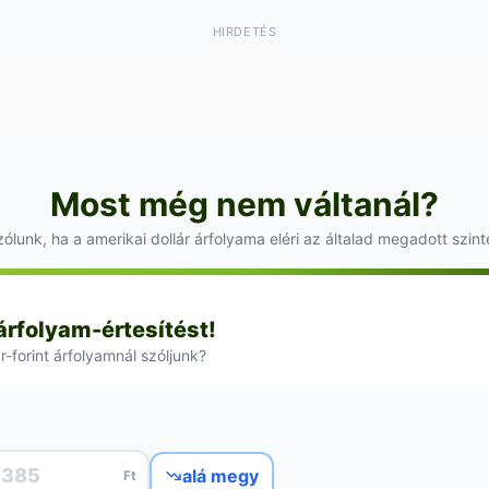
HIRDETÉS
Most még nem váltanál?
ólunk, ha a amerikai dollár árfolyama eléri az általad megadott szint
 árfolyam-értesítést!
r-forint árfolyamnál szóljunk?
alá megy
Ft