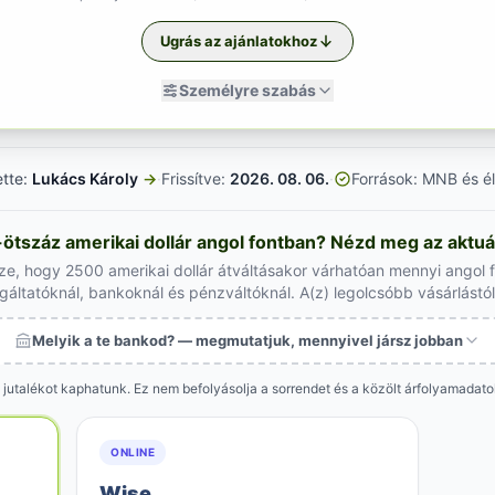
Ugrás az ajánlatokhoz
Személyre szabás
ette:
Lukács Károly
→
·
Frissítve:
2026. 08. 06.
·
Források: MNB és él
ötszáz amerikai dollár angol fontban? Nézd meg az aktuál
ze, hogy 2500 amerikai dollár átváltásakor várhatóan mennyi angol
lgáltatóknál, bankoknál és pénzváltóknál. A(z) legolcsóbb vásárlástó
Melyik a te bankod? — megmutatjuk, mennyivel jársz jobban
 jutalékot kaphatunk. Ez nem befolyásolja a sorrendet és a közölt árfolyamadat
ONLINE
Wise