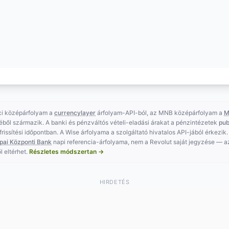
ci középárfolyam a
currencylayer
árfolyam-API-ból, az MNB középárfolyam a
M
éből származik. A banki és pénzváltós vételi-eladási árakat a pénzintézetek
pub
t frissítési időpontban. A Wise árfolyama a szolgáltató hivatalos API-jából érkezik.
pai Központi Bank
napi referencia-árfolyama, nem a Revolut saját jegyzése — 
l eltérhet.
Részletes módszertan →
HIRDETÉS