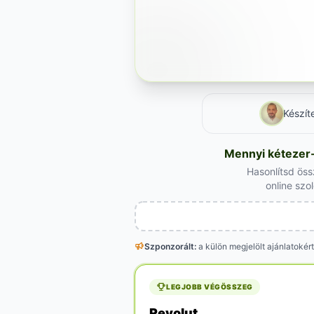
Készít
Mennyi kétezer-
Hasonlítsd öss
online szo
Szponzorált:
a külön megjelölt
ajánlatokért
LEGJOBB VÉGÖSSZEG
Revolut