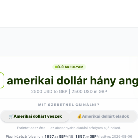
ÉLŐ ÁRFOLYAM
amerikai dollár hány ang
2500 USD to GBP | 2500 USD in GBP
MIT SZERETNÉL CSINÁLNI?
🛒
Amerikai dollárt veszek
💰
Amerikai dollárt eladok
Forintot adsz érte — az alacsonyabb eladási árfolyam a jó neked.
Piaci középárfolyamon:
1857
GBP
MNB:
1857
GBP
Frissítve: 2026-08-06
,63
,79