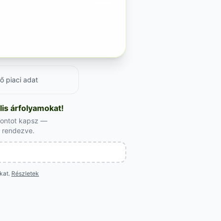
ő piaci adat
is árfolyamokat!
 fontot kapsz —
l rendezve.
okat.
Részletek