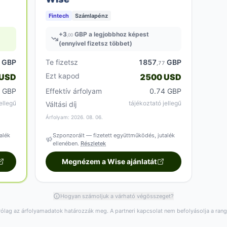
Fintech
Számlapénz
+
3
GBP a legjobbhoz képest
,00
(ennyivel fizetsz többet)
GBP
Te fizetsz
1857
GBP
7
,77
Ezt kapod
 USD
2500 USD
4 GBP
Effektív árfolyam
0.74 GBP
ellegű
tájékoztató jellegű
Váltási díj
Árfolyam: 2026. 08. 06.
alék
Szponzorált — fizetett együttműködés, jutalék
ellenében.
Részletek
Megnézem a Wise ajánlatát
Hogyan számoljuk a várható végösszeget?
rólag az árfolyamadatok határozzák meg. A partneri kapcsolat nem befolyásolja a ran