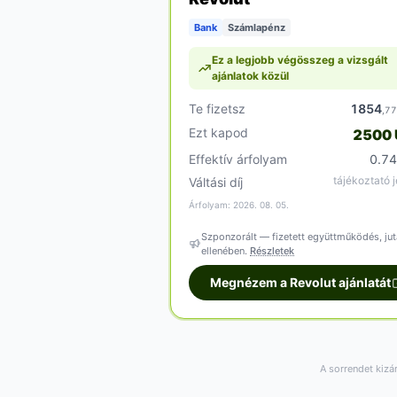
Bank
Számlapénz
Ez a legjobb végösszeg a vizsgált
ajánlatok közül
Te fizetsz
1854
,7
Ezt kapod
2500
Effektív árfolyam
0.7
tájékoztató j
Váltási díj
Árfolyam: 2026. 08. 05.
Szponzorált — fizetett együttműködés, jut
ellenében.
Részletek
Megnézem a Revolut ajánlatát
A sorrendet kizá