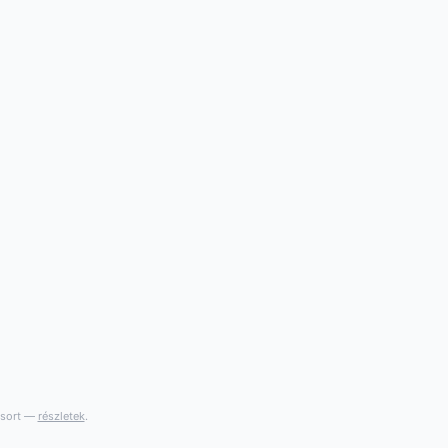
gsort —
részletek
.