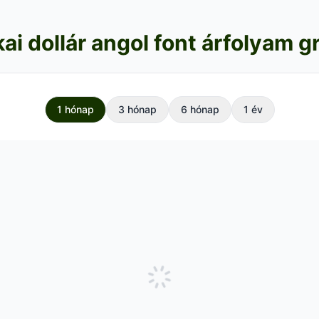
ai dollár angol font árfolyam g
1 hónap
3 hónap
6 hónap
1 év