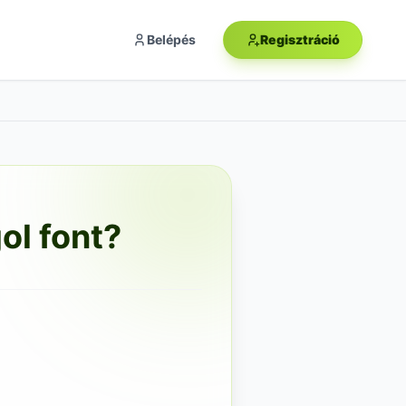
Belépés
Regisztráció
ol font?