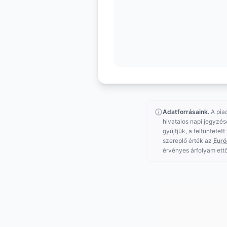
Adatforrásaink.
A pia
hivatalos napi jegyzés
gyűjtjük, a feltüntetet
szereplő érték az
Euró
érvényes árfolyam ettő