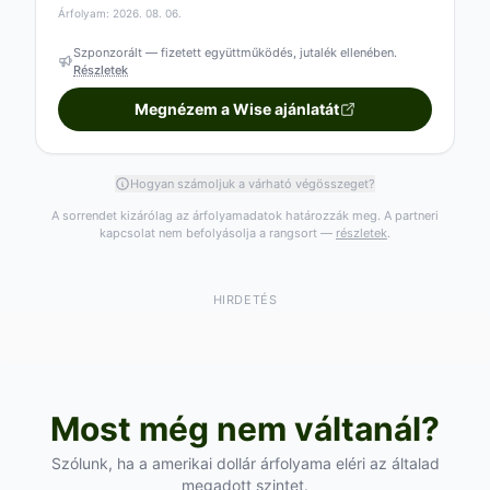
Árfolyam: 2026. 08. 06.
Szponzorált — fizetett együttműködés, jutalék ellenében.
Részletek
Megnézem a Wise ajánlatát
Hogyan számoljuk a várható végösszeget?
A sorrendet kizárólag az árfolyamadatok határozzák meg. A partneri
kapcsolat nem befolyásolja a rangsort —
részletek
.
HIRDETÉS
Most még nem váltanál?
Szólunk, ha a amerikai dollár árfolyama eléri az általad
megadott szintet.