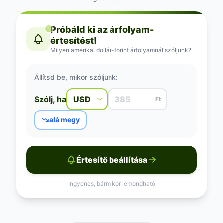
Próbáld ki az árfolyam-
értesítést!
Milyen amerikai dollár-forint árfolyamnál szóljunk?
Állítsd be, mikor szóljunk:
Szólj, ha
Ft
alá megy
Értesítő beállítása
Ingyenes, bármikor lemondható