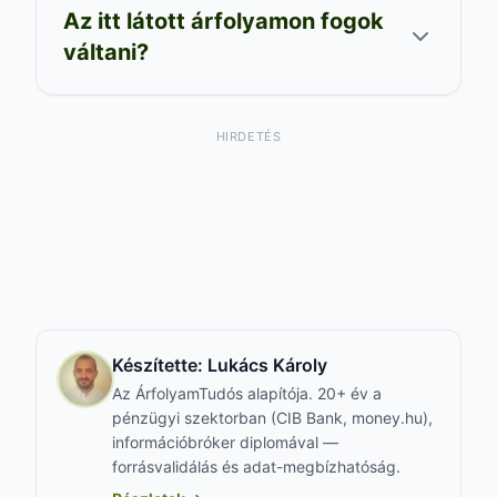
Az itt látott árfolyamon fogok
váltani?
HIRDETÉS
Készítette:
Lukács Károly
Az ÁrfolyamTudós alapítója. 20+ év a
pénzügyi szektorban (CIB Bank, money.hu),
információbróker diplomával —
forrásvalidálás és adat-megbízhatóság.