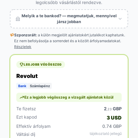
legolcsóbb vásárlástól rendezve.
Melyik a te bankod? — megmutatjuk, mennyivel
jársz jobban
Szponzorált:
a külön megjelölt
ajánlatokért jutalékot kaphatunk.
Ez nem befolyásolja a sorrendet és a közölt árfolyamadatokat.
Részletek
LEGJOBB VÉGÖSSZEG
Revolut
Bank
Számlapénz
Ez a legjobb végösszeg a vizsgált ajánlatok közül
Te fizetsz
2
GBP
,23
Ezt kapod
3 USD
Effektív árfolyam
0.74 GBP
tájékoztató jellegű
Váltási díj