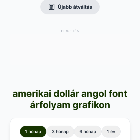
Újabb átváltás
HIRDETÉS
amerikai dollár angol font
árfolyam grafikon
1 hónap
3 hónap
6 hónap
1 év