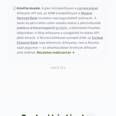
Adatforrásaink.
A piaci középárfolyam a
currencylayer
árfolyam-API-ból, az MNB középárfolyam a
Magyar
Nemzeti Bank
hivatalos napi jegyzéséből származik. A
banki és pénzváltós vételi-eladási árakat a pénzintézetek
publikus árfolyamlapjairól
gyűjtjük, a feltüntetett frissítési
időpontban. A Wise árfolyama a szolgáltató hivatalos API-
jából érkezik. A Revolut jelöléssel szereplő érték az
Európai
Központi Bank
napi referencia-árfolyama, nem a Revolut
saját jegyzése — az alkalmazásban érvényes árfolyam
ettől eltérhet.
Részletes módszertan →
HIRDETÉS