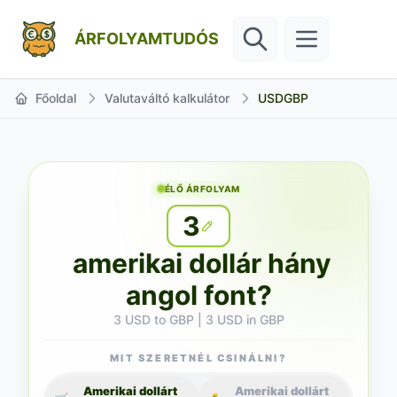
ÁRFOLYAMTUDÓS
Főoldal
Valutaváltó kalkulátor
USDGBP
ÉLŐ ÁRFOLYAM
3
amerikai dollár hány
angol font?
3 USD to GBP | 3 USD in GBP
MIT SZERETNÉL CSINÁLNI?
Amerikai dollárt
Amerikai dollárt