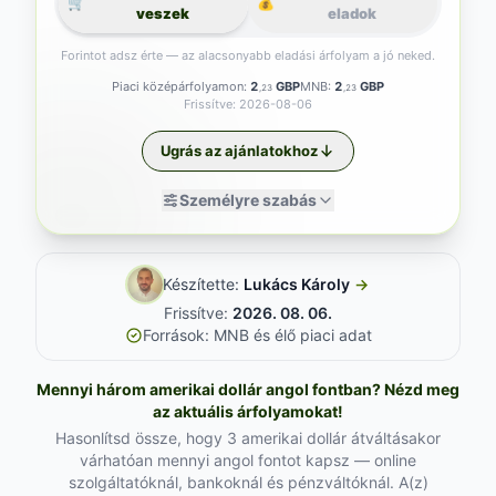
🛒
💰
veszek
eladok
Forintot adsz érte — az alacsonyabb eladási árfolyam a jó neked.
Piaci középárfolyamon:
2
GBP
MNB:
2
GBP
,23
,23
Frissítve: 2026-08-06
Ugrás az ajánlatokhoz
Személyre szabás
Készítette:
Lukács Károly
→
Frissítve:
2026. 08. 06.
Források: MNB és élő piaci adat
Mennyi három amerikai dollár angol fontban? Nézd meg
az aktuális árfolyamokat!
Hasonlítsd össze, hogy 3 amerikai dollár átváltásakor
várhatóan mennyi angol fontot kapsz — online
szolgáltatóknál, bankoknál és pénzváltóknál. A(z)