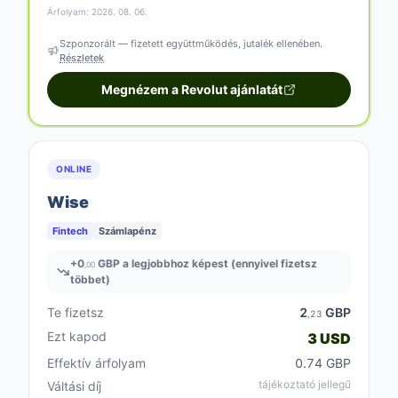
Árfolyam: 2026. 08. 06.
Szponzorált — fizetett együttműködés, jutalék ellenében.
Részletek
Megnézem a Revolut ajánlatát
ONLINE
Wise
Fintech
Számlapénz
+
0
GBP a legjobbhoz képest (ennyivel fizetsz
,00
többet)
Te fizetsz
2
GBP
,23
Ezt kapod
3 USD
Effektív árfolyam
0.74 GBP
tájékoztató jellegű
Váltási díj