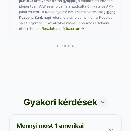
publikus árfolyamlapjairól
gyűjtjük, a feltüntetett frissítési
320.00 HUF/egység
Vétel:
7825
HUF
,00
időpontban. A Wise árfolyama a szolgáltató hivatalos API-
Vétel:
7750
HUF
+
175
HUF a legjobbhoz
,00
,00
jából érkezik. A Revolut jelöléssel szereplő érték az
Európai
képest
+
175
HUF a legjobbhoz
,00
képest
Központi Bank
napi referencia-árfolyama, nem a Revolut
Árfolyam: 2026. 08. 08.
Árfolyam: 2026. 08. 08.
saját jegyzése — az alkalmazásban érvényes árfolyam
ettől eltérhet.
Részletes módszertan →
Limit Change - Bartók
Béla utca
HIRDETÉS
Sopron
8075
,00
HUF
323.00 HUF/egység
Vétel:
7800
HUF
,00
+
250
HUF a legjobbhoz
,00
képest
Árfolyam: 2026. 08. 08.
Gyakori kérdések
Mennyi most 1 amerikai