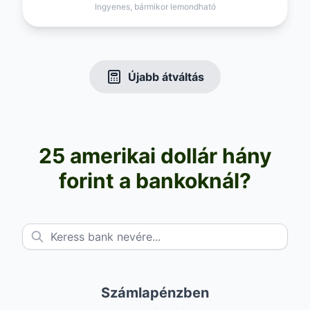
Ingyenes, bármikor lemondható
Újabb átváltás
25 amerikai dollár hány
forint a bankoknál?
Számlapénzben