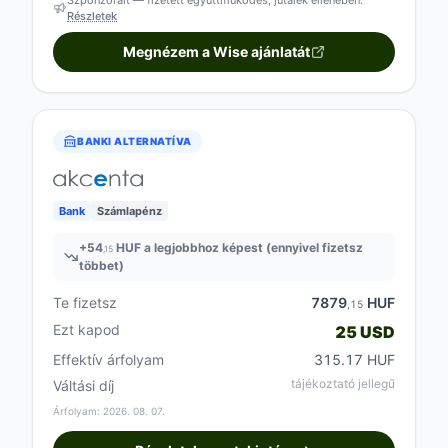
Részletek
Megnézem a Wise ajánlatát
BANKI ALTERNATÍVA
Bank
Számlapénz
+
54
HUF a legjobbhoz képest (ennyivel fizetsz
,15
többet)
Te fizetsz
7879
HUF
,15
Ezt kapod
25 USD
Effektív árfolyam
315.17 HUF
tájékoztató jellegű
Váltási díj
Árfolyam: 2026. 08. 07.