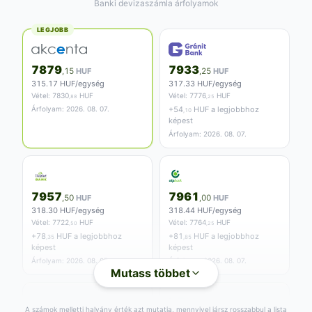
Banki devizaszámla árfolyamok
LEGJOBB
7879
7933
,15
HUF
,25
HUF
315.17 HUF/egység
317.33 HUF/egység
Vétel:
7830
HUF
Vétel:
7776
HUF
,88
,25
Árfolyam: 2026. 08. 07.
+
54
HUF a legjobbhoz
,10
képest
Árfolyam: 2026. 08. 07.
7957
7961
,50
HUF
,00
HUF
318.30 HUF/egység
318.44 HUF/egység
Vétel:
7722
HUF
Vétel:
7764
HUF
,50
,25
+
78
HUF a legjobbhoz
+
81
HUF a legjobbhoz
,35
,85
képest
képest
Árfolyam: 2026. 08. 07.
Árfolyam: 2026. 08. 07.
Mutass többet
A számok melletti halvány érték azt mutatja, mennyivel jársz rosszabbul a lista