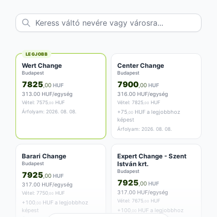
8177
8244
,00
HUF
,50
HUF
327.08 HUF/egység
329.78 HUF/egység
Vétel:
7548
HUF
Vétel:
7459
HUF
,00
,50
+
104
HUF a legjobbhoz
+
171
HUF a legjobbhoz
,00
,50
képest
képest
Árfolyam: 2026. 08. 08.
Árfolyam: 2026. 08. 08.
LEGJOBB
Wert Change
Center Change
Budapest
Budapest
7825
7900
,00
HUF
,00
HUF
313.00 HUF/egység
316.00 HUF/egység
Vétel:
7575
HUF
Vétel:
7825
HUF
,00
,00
Árfolyam: 2026. 08. 08.
+
75
HUF a legjobbhoz
,00
képest
Árfolyam: 2026. 08. 08.
Barari Change
Expert Change - Szent
István krt.
Budapest
Budapest
7925
,00
HUF
7925
,00
HUF
317.00 HUF/egység
317.00 HUF/egység
Vétel:
7750
HUF
,00
Vétel:
7675
HUF
+
100
HUF a legjobbhoz
,00
,00
képest
+
100
HUF a legjobbhoz
,00