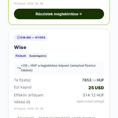
Árfolyam: 2026. 08. 08.
Részletek megtekintése
ONLINE — GYORS
Wise
Fintech
Számlapénz
+
28
HUF a legjobbhoz képest (ennyivel fizetsz
,10
többet)
Te fizetsz
7853
HUF
,10
Ezt kapod
25 USD
Effektív árfolyam
314.12 HUF
tájékoztató jellegű
Váltási díj
Árfolyam: 2026. 08. 08.
Szponzorált — fizetett együttműködés, jutalék ellenében.