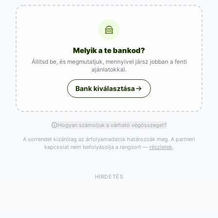
Melyik a te bankod?
Állítsd be, és megmutatjuk, mennyivel jársz jobban a fenti
ajánlatokkal.
Bank kiválasztása
Hogyan számoljuk a várható végösszeget?
A sorrendet kizárólag az árfolyamadatok határozzák meg. A partneri
kapcsolat nem befolyásolja a rangsort —
részletek
.
HIRDETÉS