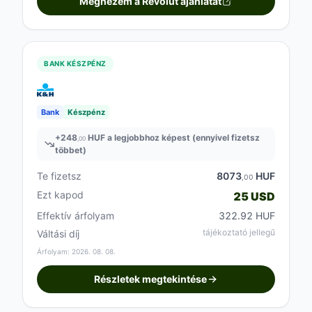
Megnézem a Revolut ajánlatát
BANK KÉSZPÉNZ
Bank
Készpénz
+
248
HUF a legjobbhoz képest (ennyivel fizetsz
,00
többet)
Te fizetsz
8073
HUF
,00
Ezt kapod
25 USD
Effektív árfolyam
322.92 HUF
tájékoztató jellegű
Váltási díj
Árfolyam: 2026. 08. 08.
Részletek megtekintése