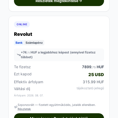
Részletek megtekintése
ONLINE
Revolut
Bank
Számlapénz
+
74
HUF a legjobbhoz képest (ennyivel fizetsz
,75
többet)
Te fizetsz
7899
HUF
,75
Ezt kapod
25 USD
Effektív árfolyam
315.99 HUF
tájékoztató jellegű
Váltási díj
Árfolyam: 2026. 08. 07.
Szponzorált — fizetett együttműködés, jutalék ellenében.
Részletek