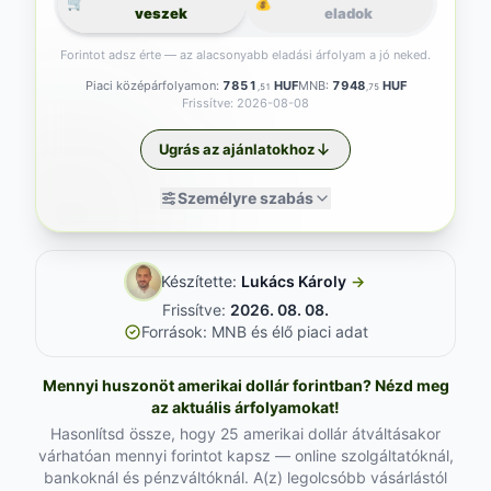
🛒
💰
veszek
eladok
Forintot adsz érte — az alacsonyabb eladási árfolyam a jó neked.
Piaci középárfolyamon:
7851
HUF
MNB:
7948
HUF
,51
,75
Frissítve: 2026-08-08
Ugrás az ajánlatokhoz
Személyre szabás
Készítette:
Lukács Károly
→
Frissítve:
2026. 08. 08.
Források: MNB és élő piaci adat
Mennyi huszonöt amerikai dollár forintban? Nézd meg
az aktuális árfolyamokat!
Hasonlítsd össze, hogy 25 amerikai dollár átváltásakor
várhatóan mennyi forintot kapsz — online szolgáltatóknál,
bankoknál és pénzváltóknál. A(z) legolcsóbb vásárlástól