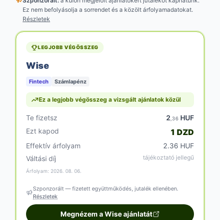
Szponzorált:
a külön megjelölt
ajánlatokért jutalékot kaphatunk.
Ez nem befolyásolja a sorrendet és a közölt árfolyamadatokat.
Részletek
LEGJOBB VÉGÖSSZEG
Wise
Fintech
Számlapénz
Ez a legjobb végösszeg a vizsgált ajánlatok közül
Te fizetsz
2
HUF
,36
Ezt kapod
1 DZD
Effektív árfolyam
2.36 HUF
tájékoztató jellegű
Váltási díj
Árfolyam: 2026. 08. 06.
Szponzorált — fizetett együttműködés, jutalék ellenében.
Részletek
Megnézem a Wise ajánlatát