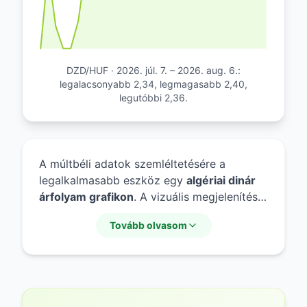
DZD/HUF · 2026. júl. 7. – 2026. aug. 6.:
legalacsonyabb 2,34, legmagasabb 2,40,
legutóbbi 2,36.
A múltbéli adatok szemléltetésére a
legalkalmasabb eszköz egy
algériai dinár
árfolyam grafikon
. A vizuális megjelenítés
segítségével jól látható a
dzd árfolyam
Tovább olvasom
alakulása
hosszabb és rövidebb időtávon
egyaránt. A
dzd huf árfolyam grafikon
elemzése során megfigyelhetők a piaci
trendek és a
dzd valuta árfolyam
ingadozásai, amelyek segíthetnek a