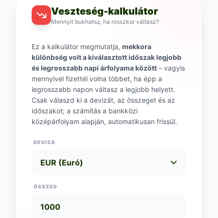
Veszteség-kalkulátor
Mennyit bukhatsz, ha rosszkor váltasz?
Ez a kalkulátor megmutatja,
mekkora
különbség volt a kiválasztott időszak legjobb
és legrosszabb napi árfolyama között
– vagyis
mennyivel fizettél volna többet, ha épp a
legrosszabb napon váltasz a legjobb helyett.
Csak válaszd ki a devizát, az összeget és az
időszakot; a számítás a bankközi
középárfolyam alapján, automatikusan frissül.
DEVIZA
ÖSSZEG