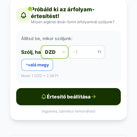
Próbáld ki az árfolyam-
értesítést!
Milyen algériai dinár-forint árfolyamnál szóljunk?
Állítsd be, mikor szóljunk:
Szólj, ha
Ft
alá megy
Most: 1 DZD = 2.36 Ft
Értesítő beállítása
Ingyenes, bármikor lemondható