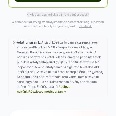
Hogyan számoljuk a várható végösszeget?
A sorrendet kizárólag az árfolyamadatok határozzák meg. A partneri
kapcsolat nem befolyásolja a rangsort —
részletek
.
Adatforrásaink.
A piaci középárfolyam a
currencylayer
árfolyam-API-ból, az MNB középárfolyam a
Magyar
Nemzeti Bank
hivatalos napi jegyzéséből származik. A
banki és pénzváltós vételi-eladási árakat a pénzintézetek
publikus árfolyamlapjairól
gyűjtjük, a feltüntetett frissítési
időpontban. A Wise árfolyama a szolgáltató hivatalos API-
jából érkezik. A Revolut jelöléssel szereplő érték az
Európai
Központi Bank
napi referencia-árfolyama, nem a Revolut
saját jegyzése — az alkalmazásban érvényes árfolyam
ettől eltérhet.
Eltérést találtál?
Jelezd
nekünk.
Részletes módszertan →