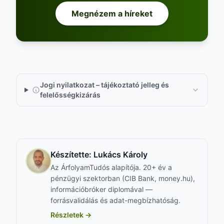
Megnézem a híreket
Jogi nyilatkozat – tájékoztató jelleg és
felelősségkizárás
Készítette:
Lukács Károly
Az ÁrfolyamTudós alapítója. 20+ év a
pénzügyi szektorban (CIB Bank, money.hu),
információbróker diplomával —
forrásvalidálás és adat-megbízhatóság.
Részletek →