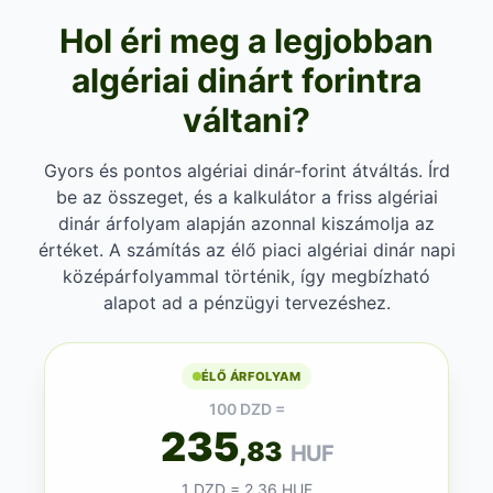
Hol éri meg a legjobban
algériai dinárt forintra
váltani?
Gyors és pontos algériai dinár-forint átváltás. Írd
be az összeget, és a kalkulátor a friss algériai
dinár árfolyam alapján azonnal kiszámolja az
értéket. A számítás az élő piaci algériai dinár napi
középárfolyammal történik, így megbízható
alapot ad a pénzügyi tervezéshez.
ÉLŐ ÁRFOLYAM
100 DZD =
235
,83
HUF
1 DZD = 2,36 HUF