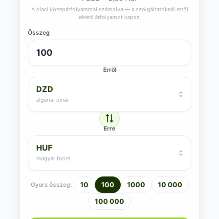
A piaci középárfolyammal számolva — a szolgáltatóknál ettől
eltérő árfolyamot kapsz.
Összeg
Erről
DZD
algériai dinár
Erre
HUF
magyar forint
10
100
1000
10 000
Gyors összeg:
100 000