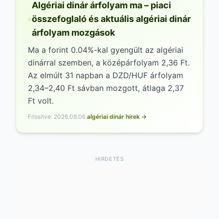
múltbeli események és a forint viszonyának
Algériai dinár árfolyam ma – piaci
megértésében.
összefoglaló és aktuális algériai dinár
árfolyam mozgások
Ma a forint 0.04%-kal gyengült az algériai
dinárral szemben, a középárfolyam 2,36 Ft.
Az elmúlt 31 napban a DZD/HUF árfolyam
2,34–2,40 Ft sávban mozgott, átlaga 2,37
Ft volt.
Frissítve: 2026.08.06.
algériai dinár hírek →
HIRDETÉS