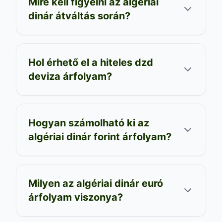
Mire kell figyelni az algériai
dinár átváltás során?
Hol érhető el a hiteles dzd
deviza árfolyam?
Hogyan számolható ki az
algériai dinár forint árfolyam?
Milyen az algériai dinár euró
árfolyam viszonya?