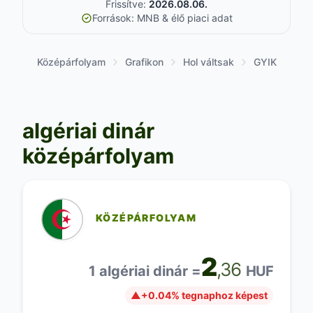
Frissítve:
2026.08.06.
Források: MNB & élő piaci adat
Középárfolyam
Grafikon
Hol váltsak
GYIK
algériai dinár
középárfolyam
KÖZÉPÁRFOLYAM
2
,36
1 algériai dinár =
HUF
▲
+0.04% tegnaphoz képest