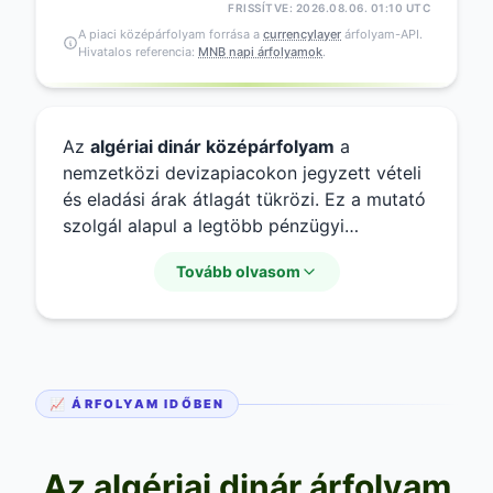
FRISSÍTVE: 2026.08.06. 01:10 UTC
A piaci középárfolyam forrása a
currencylayer
árfolyam-API.
Hivatalos referencia:
MNB napi árfolyamok
.
Az
algériai dinár középárfolyam
a
nemzetközi devizapiacokon jegyzett vételi
és eladási árak átlagát tükrözi. Ez a mutató
szolgál alapul a legtöbb pénzügyi
elemzéshez, bár a lakossági
algériai dinár
Tovább olvasom
váltás
során a bankok és pénzváltók ennél
eltérő árréssel dolgoznak. A
dzd huf
középárfolyam
ismerete segít megbecsülni
a várható költségeket, mielőtt felkeresnénk
egy váltóhelyet, ahol az
algériai dinár vételi
📈 ÁRFOLYAM IDŐBEN
árfolyam
és az
algériai dinár eladási
árfolyam
határozza meg a tényleges
tranzakciót.
Az algériai dinár árfolyam