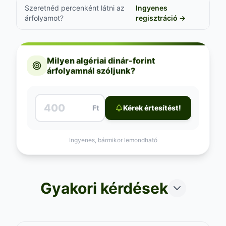
Szeretnéd percenként látni az
Ingyenes
árfolyamot?
regisztráció →
Milyen algériai dinár-forint
árfolyamnál szóljunk?
Ft
Kérek értesítést!
Ingyenes, bármikor lemondható
Gyakori kérdések