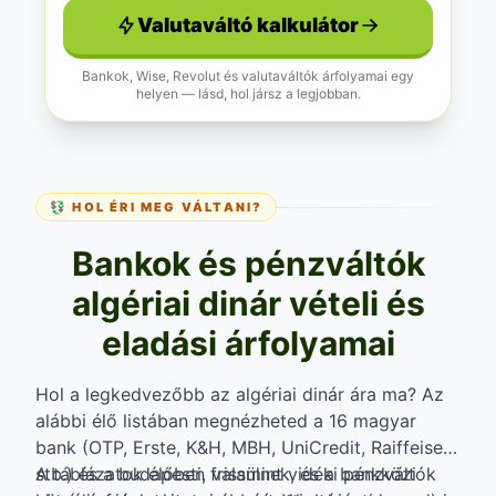
Valutaváltó kalkulátor
Bankok, Wise, Revolut és valutaváltók árfolyamai egy
helyen — lásd, hol jársz a legjobban.
💱 HOL ÉRI MEG VÁLTANI?
Bankok és pénzváltók
algériai dinár vételi és
eladási árfolyamai
Hol a legkedvezőbb az algériai dinár ára ma? Az
alábbi élő listában megnézheted a 16 magyar
bank (OTP, Erste, K&H, MBH, UniCredit, Raiffeisen
stb.) és a budapesti, valamint vidéki pénzváltók
A táblázatok élőben frissülnek, és a bankközi