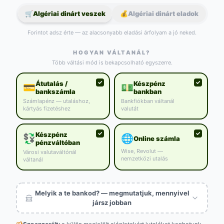
🛒
Algériai dinárt veszek
💰
Algériai dinárt eladok
Forintot adsz érte — az alacsonyabb eladási árfolyam a jó neked.
HOGYAN VÁLTANÁL?
Több váltási mód is bekapcsolható egyszerre.
Átutalás /
Készpénz
💳
💵
bankszámla
bankban
Számlapénz — utaláshoz,
Bankfiókban váltanál
kártyás fizetéshez
valutát
Készpénz
💱
🌐
Online számla
pénzváltóban
Wise, Revolut —
Városi valutaváltónál
nemzetközi utalás
váltanál
Melyik a te bankod? — megmutatjuk, mennyivel
jársz jobban