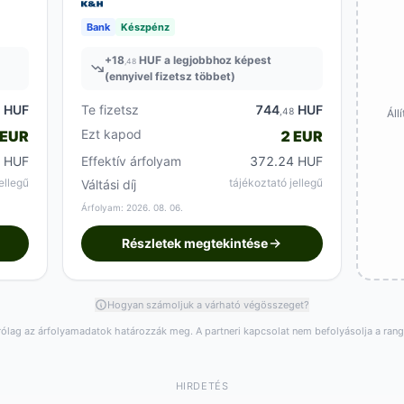
Bank
Készpénz
+
18
HUF a legjobbhoz képest
,48
(ennyivel fizetsz többet)
HUF
Te fizetsz
744
HUF
8
,48
Áll
Ezt kapod
 EUR
2 EUR
 HUF
Effektív árfolyam
372.24 HUF
ellegű
tájékoztató jellegű
Váltási díj
Árfolyam: 2026. 08. 06.
Részletek megtekintése
Hogyan számoljuk a várható végösszeget?
rólag az árfolyamadatok határozzák meg. A partneri kapcsolat nem befolyásolja a ran
HIRDETÉS