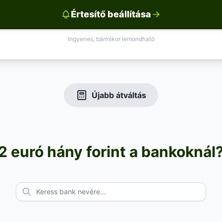
Értesítő beállítása
Ingyenes, bármikor lemondható
Újabb átváltás
2 euró hány forint a bankoknál