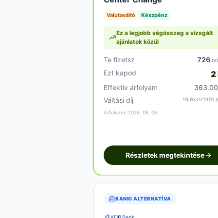
Valutaváltó
Készpénz
Ez a legjobb végösszeg a vizsgált
ajánlatok közül
Te fizetsz
726
,0
Ezt kapod
2
Effektív árfolyam
363.00
tájékoztató j
Váltási díj
Árfolyam: 2026. 08. 06.
Részletek megtekintése
BANKI ALTERNATÍVA