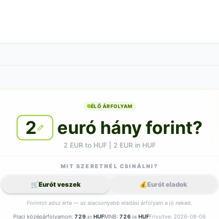
ÉLŐ ÁRFOLYAM
2
euró hány forint?
2 EUR to HUF | 2 EUR in HUF
MIT SZERETNÉL CSINÁLNI?
🛒
Eurót veszek
💰
Eurót eladok
Forintot adsz érte — az alacsonyabb eladási árfolyam a jó neked.
Piaci középárfolyamon:
729
HUF
MNB:
726
HUF
Frissítve: 2026-08-06
,40
,06