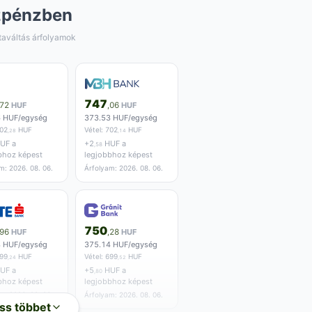
zpénzben
taváltás árfolyamok
747
,72
HUF
,06
HUF
6 HUF/egység
373.53 HUF/egység
02
HUF
Vétel:
702
HUF
,28
,14
UF a
+
2
HUF a
,58
bhoz képest
legjobbhoz képest
m: 2026. 08. 06.
Árfolyam: 2026. 08. 06.
750
,96
HUF
,28
HUF
8 HUF/egység
375.14 HUF/egység
99
HUF
Vétel:
699
HUF
,24
,52
UF a
+
5
HUF a
,80
bhoz képest
legjobbhoz képest
m: 2026. 08. 06.
Árfolyam: 2026. 08. 06.
ss többet