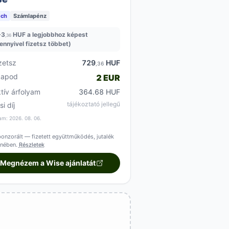
ech
Számlapénz
+
3
HUF a legjobbhoz képest
,36
ennyivel fizetsz többet)
zetsz
729
HUF
,36
kapod
2 EUR
ktív árfolyam
364.68 HUF
tájékoztató jellegű
si díj
am: 2026. 08. 06.
onzorált — fizetett együttműködés, jutalék
enében.
Részletek
Megnézem a Wise ajánlatát