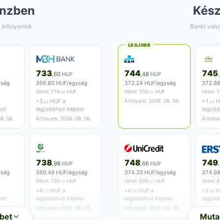
nzben
Kés
 árfolyamok
Banki valu
LEGJOBB
733
744
745
,60
HUF
,48
HUF
ység
366.80 HUF/egység
372.24 HUF/egység
372.8
Vétel:
719
HUF
Vétel:
703
HUF
Vétel:
7
,08
,92
+
3
HUF a
Árfolyam: 2026. 08. 06.
+
1
H
,32
,24
est
legjobbhoz képest
legjob
8. 06.
Árfolyam: 2026. 08. 06.
Árfolya
738
748
749
,98
HUF
,66
HUF
ység
369.49 HUF/egység
374.33 HUF/egység
374.9
Vétel:
720
HUF
Vétel:
698
HUF
Vétel:
6
,74
,02
+
8
HUF a
+
4
HUF a
+
5
H
,70
,18
,48
est
legjobbhoz képest
legjobbhoz képest
legjob
8. 06.
Árfolyam: 2026. 08. 06.
Árfolyam: 2026. 08. 06.
Árfolya
bet
Muta