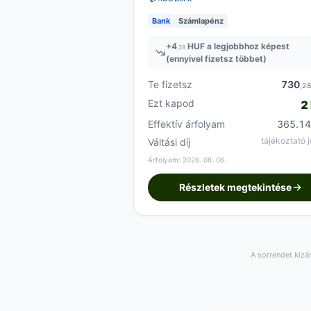
Bank
Számlapénz
+
4
HUF a legjobbhoz képest
,28
(ennyivel fizetsz többet)
Te fizetsz
730
,2
Ezt kapod
2
Effektív árfolyam
365.14
tájékoztató j
Váltási díj
Árfolyam: 2026. 08. 06.
Részletek megtekintése
A sorrendet kizá