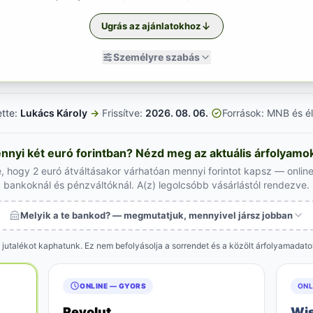
Ugrás az ajánlatokhoz
Személyre szabás
ette:
Lukács Károly
→
·
Frissítve:
2026. 08. 06.
·
Források: MNB és él
nnyi két euró forintban? Nézd meg az aktuális árfolyamok
, hogy 2 euró átváltásakor várhatóan mennyi forintot kapsz — online
bankoknál és pénzváltóknál. A(z) legolcsóbb vásárlástól rendezve.
Melyik a te bankod? — megmutatjuk, mennyivel jársz jobban
 jutalékot kaphatunk. Ez nem befolyásolja a sorrendet és a közölt árfolyamadat
ONLINE — GYORS
ONL
Revolut
Wi