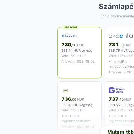
Számlapé
Banki devizaszámla
LEGJOBB
730
731
,28
HUF
,50
HUF
365.14 HUF/egység
365.75 HUF/eg
Vétel:
721
HUF
Vétel:
727
HUF
,56
,34
Árfolyam: 2026. 08. 06.
+
1
HUF a
,22
legjobbhoz kép
Árfolyam: 2026. 0
736
737
,90
HUF
,10
HUF
368.45 HUF/egység
368.55 HUF/eg
Vétel:
715
HUF
Vétel:
722
HUF
,12
,50
+
6
HUF a
+
6
HUF a
,62
,82
legjobbhoz képest
legjobbhoz kép
Árfolyam: 2026. 08. 06.
Árfolyam: 2026. 0
Mutass töb