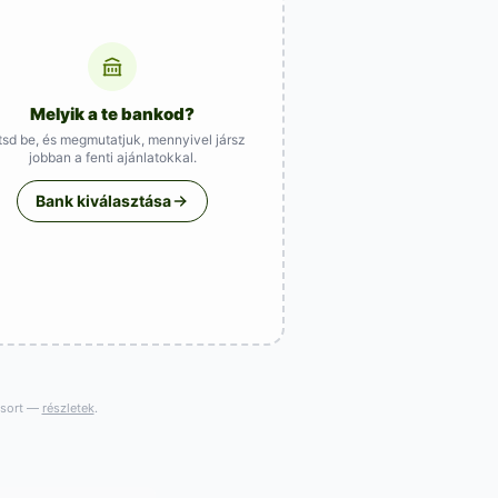
Melyik a te bankod?
ítsd be, és megmutatjuk, mennyivel jársz
jobban a fenti ajánlatokkal.
Bank kiválasztása
gsort —
részletek
.