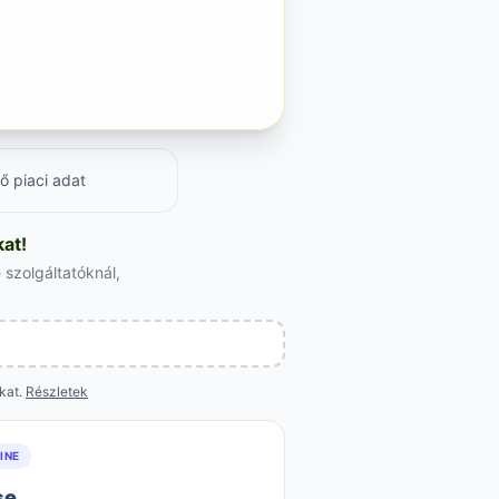
ő piaci adat
at!
 szolgáltatóknál,
okat.
Részletek
INE
se