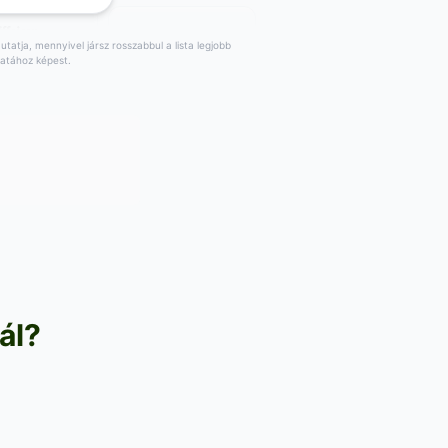
tatja, mennyivel jársz rosszabbul a lista legjobb
latához képest.
754
,56
HUF
,20
HUF
8 HUF/egység
377.10 HUF/egység
06
HUF
Vétel:
703
HUF
,84
,20
UF a
+
9
HUF a
,72
bhoz képest
legjobbhoz képest
m: 2026. 08. 06.
Árfolyam: 2026. 08. 06.
ál?