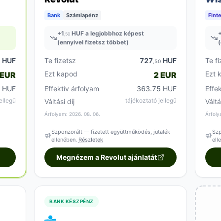
Bank
Számlapénz
Fint
+
1
HUF a legjobbhoz képest
,50
(ennyivel fizetsz többet)
(
HUF
Te fizetsz
727
HUF
Te fi
0
,50
Ezt kapod
Ezt 
 EUR
2 EUR
 HUF
Effektív árfolyam
363.75 HUF
Effe
ellegű
tájékoztató jellegű
Váltási díj
Váltá
Árfolyam: 2026. 08. 06.
Árfoly
Szponzorált — fizetett együttműködés, jutalék
Szp
ellenében.
Részletek
ell
Megnézem a Revolut ajánlatát
BANK KÉSZPÉNZ