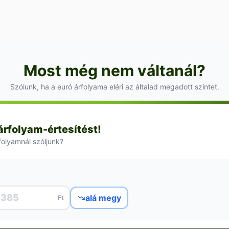
Most még nem váltanál?
Szólunk, ha a euró árfolyama eléri az általad megadott szintet.
 árfolyam-értesítést!
rfolyamnál szóljunk?
alá megy
Ft