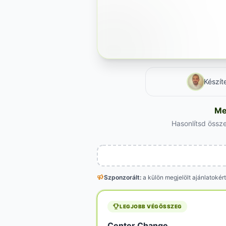
Készít
Me
Hasonlítsd össze
Szponzorált:
a külön megjelölt
ajánlatokért
LEGJOBB VÉGÖSSZEG
Center Change