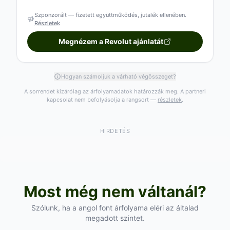
Szponzorált — fizetett együttműködés, jutalék ellenében.
Részletek
Megnézem a Revolut ajánlatát
Hogyan számoljuk a várható végösszeget?
A sorrendet kizárólag az árfolyamadatok határozzák meg. A partneri
kapcsolat nem befolyásolja a rangsort —
részletek
.
HIRDETÉS
Most még nem váltanál?
Szólunk, ha a angol font árfolyama eléri az általad
megadott szintet.