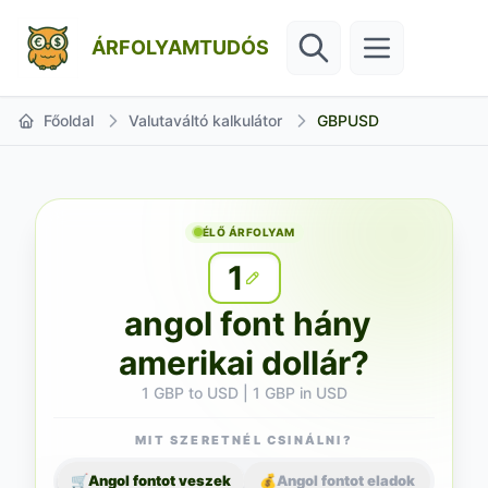
ÁRFOLYAMTUDÓS
Főoldal
Valutaváltó kalkulátor
GBPUSD
ÉLŐ ÁRFOLYAM
1
angol font hány
amerikai dollár?
1 GBP to USD | 1 GBP in USD
MIT SZERETNÉL CSINÁLNI?
🛒
Angol fontot veszek
💰
Angol fontot eladok