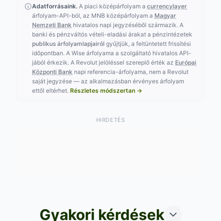
Adatforrásaink.
A piaci középárfolyam a
currencylayer
árfolyam-API-ból, az MNB középárfolyam a
Magyar
Nemzeti Bank
hivatalos napi jegyzéséből származik. A
banki és pénzváltós vételi-eladási árakat a pénzintézetek
publikus árfolyamlapjairól
gyűjtjük, a feltüntetett frissítési
időpontban. A Wise árfolyama a szolgáltató hivatalos API-
jából érkezik. A Revolut jelöléssel szereplő érték az
Európai
Központi Bank
napi referencia-árfolyama, nem a Revolut
saját jegyzése — az alkalmazásban érvényes árfolyam
ettől eltérhet.
Részletes módszertan →
HIRDETÉS
Gyakori kérdések