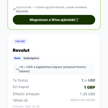
Szponzorált — fizetett együttműködés, jutalék ellenében.
Részletek
Megnézem a Wise ajánlatát
ONLINE
Revolut
Bank
Számlapénz
+
0
USD a legjobbhoz képest (ennyivel fizetsz
,00
többet)
Te fizetsz
1
USD
,35
Ezt kapod
1 GBP
Effektív árfolyam
1.35 USD
tájékoztató jellegű
Váltási díj
Árfolyam: 2026. 08. 06.