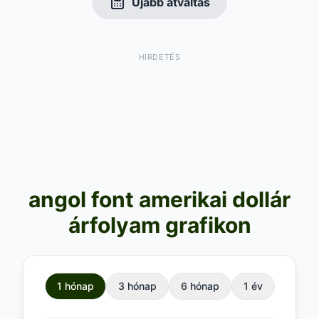
Újabb átváltás
HIRDETÉS
angol font amerikai dollár
árfolyam grafikon
1 hónap
3 hónap
6 hónap
1 év