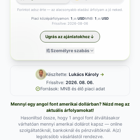
Forintot adsz érte — az alacsonyabb eladási árfolyam a jó neked.
Piaci középárfolyamon:
1
USD
MNB:
1
USD
,35
,35
Frissítve: 2026-08-06
Ugrás az ajánlatokhoz
Személyre szabás
Készítette:
Lukács Károly
→
Frissítve:
2026. 08. 06.
Források: MNB és élő piaci adat
Mennyi egy angol font amerikai dollárban? Nézd meg az
aktuális árfolyamokat!
Hasonlítsd össze, hogy 1 angol font átváltásakor
várhatóan mennyi amerikai dollárot kapsz — online
szolgáltatóknál, bankoknál és pénzváltóknál. A(z)
legolcsóbb vásárlástól rendezve.