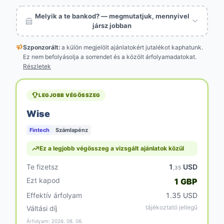
Melyik a te bankod? — megmutatjuk, mennyivel
jársz jobban
Szponzorált:
a külön megjelölt
ajánlatokért jutalékot kaphatunk.
Ez nem befolyásolja a sorrendet és a közölt árfolyamadatokat.
Részletek
LEGJOBB VÉGÖSSZEG
Wise
Fintech
Számlapénz
Ez a legjobb végösszeg a vizsgált ajánlatok közül
Te fizetsz
1
USD
,35
Ezt kapod
1 GBP
Effektív árfolyam
1.35 USD
tájékoztató jellegű
Váltási díj
Árfolyam: 2026. 08. 06.