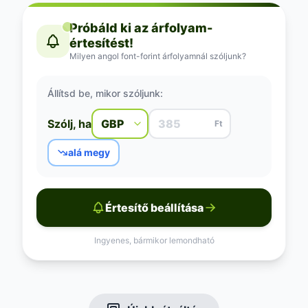
Próbáld ki az árfolyam-
értesítést!
Milyen angol font-forint árfolyamnál szóljunk?
Állítsd be, mikor szóljunk:
Szólj, ha
Ft
alá megy
Értesítő beállítása
Ingyenes, bármikor lemondható