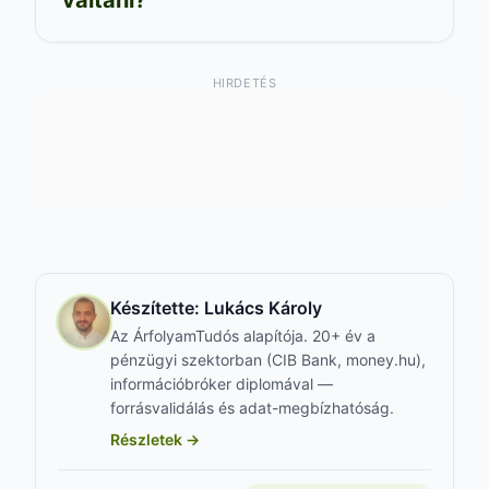
HIRDETÉS
Készítette:
Lukács Károly
Az ÁrfolyamTudós alapítója. 20+ év a
pénzügyi szektorban (CIB Bank, money.hu),
információbróker diplomával —
forrásvalidálás és adat-megbízhatóság.
Részletek →