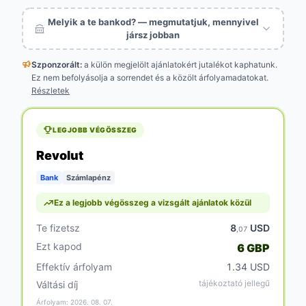
Melyik a te bankod? — megmutatjuk, mennyivel
jársz jobban
Szponzorált:
a külön megjelölt
ajánlatokért jutalékot kaphatunk.
Ez nem befolyásolja a sorrendet és a közölt árfolyamadatokat.
Részletek
LEGJOBB VÉGÖSSZEG
Revolut
Bank
Számlapénz
Ez a legjobb végösszeg a vizsgált ajánlatok közül
Te fizetsz
8
USD
,07
Ezt kapod
6 GBP
Effektív árfolyam
1.34 USD
tájékoztató jellegű
Váltási díj
Árfolyam: 2026. 08. 07.