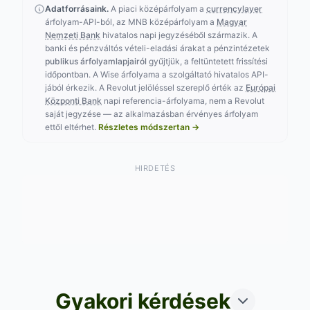
Adatforrásaink.
A piaci középárfolyam a
currencylayer
árfolyam-API-ból, az MNB középárfolyam a
Magyar
Nemzeti Bank
hivatalos napi jegyzéséből származik. A
banki és pénzváltós vételi-eladási árakat a pénzintézetek
publikus árfolyamlapjairól
gyűjtjük, a feltüntetett frissítési
időpontban. A Wise árfolyama a szolgáltató hivatalos API-
jából érkezik. A Revolut jelöléssel szereplő érték az
Európai
Központi Bank
napi referencia-árfolyama, nem a Revolut
saját jegyzése — az alkalmazásban érvényes árfolyam
ettől eltérhet.
Részletes módszertan →
HIRDETÉS
Gyakori kérdések