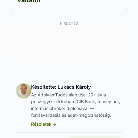
HIRDETÉS
Készítette:
Lukács Károly
Az ÁrfolyamTudós alapítója. 20+ év a
pénzügyi szektorban (CIB Bank, money.hu),
információbróker diplomával —
forrásvalidálás és adat-megbízhatóság.
Részletek →