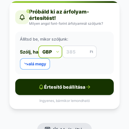
Próbáld ki az árfolyam-
értesítést!
Milyen angol font-forint árfolyamnál szóljunk?
Állítsd be, mikor szóljunk:
Szólj, ha
Ft
alá megy
Értesítő beállítása
Ingyenes, bármikor lemondható