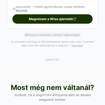
Szponzorált — fizetett együttműködés, jutalék ellenében.
Részletek
Megnézem a Wise ajánlatát
Hogyan számoljuk a várható végösszeget?
A sorrendet kizárólag az árfolyamadatok határozzák meg. A partneri
kapcsolat nem befolyásolja a rangsort —
részletek
.
HIRDETÉS
Most még nem váltanál?
Szólunk, ha a angol font árfolyama eléri az általad
megadott szintet.