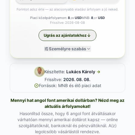
Forintot adsz érte — az alacsonyabb eladási árfolyam a jó neked.
Piaci középárfolyamon:
8
USD
MNB:
8
USD
,09
,07
Frissítve: 2026-08-08
Ugrás az ajánlatokhoz
Személyre szabás
Készítette:
Lukács Károly
→
Frissítve:
2026. 08. 08.
Források: MNB és élő piaci adat
Mennyi hat angol font amerikai dollárban? Nézd meg az
aktuális árfolyamokat!
Hasonlítsd össze, hogy 6 angol font átváltásakor
várhatóan mennyi amerikai dollárot kapsz — online
szolgáltatóknál, bankoknál és pénzváltóknál. A(z)
legolcsóbb vásárlástól rendezve.