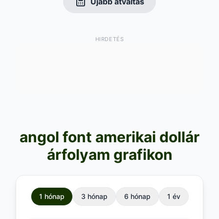
Újabb átváltás
HIRDETÉS
angol font amerikai dollár
árfolyam grafikon
1 hónap
3 hónap
6 hónap
1 év