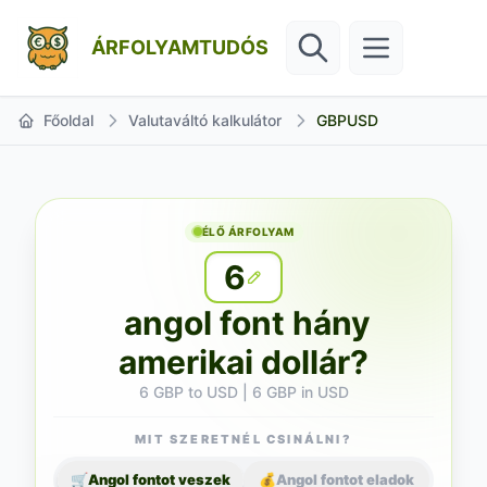
ÁRFOLYAMTUDÓS
Főoldal
Valutaváltó kalkulátor
GBPUSD
ÉLŐ ÁRFOLYAM
6
angol font hány
amerikai dollár?
6 GBP to USD | 6 GBP in USD
MIT SZERETNÉL CSINÁLNI?
🛒
Angol fontot veszek
💰
Angol fontot eladok