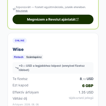
Szponzorált — fizetett együttműködés, jutalék ellenében.
Részletek
Megnézem a Revolut ajánlatát
ONLINE
Wise
Fintech
Számlapénz
+
0
USD a legjobbhoz képest (ennyivel fizetsz
,03
többet)
Te fizetsz
8
USD
,10
Ezt kapod
6 GBP
Effektív árfolyam
1.35 USD
tájékoztató jellegű
Váltási díj
Árfolyam: 2026. 08. 08.