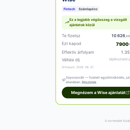
Fintech
Számlapénz
Ez a legjobb végösszeg a vizsgált
ajánlatok közül
Te fizetsz
10 626
,6
Ezt kapod
7900
Effektív árfolyam
1.3
tájékoztató j
Váltási díj
Árfolyam: 2026. 08. 07.
Szponzorált — fizetett együttműködés, jut
ellenében.
Részletek
Megnézem a Wise ajánlatát
A sorrendet kizá