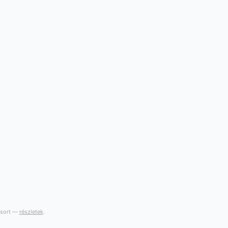
gsort —
részletek
.