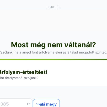
HIRDETÉS
Most még nem váltanál?
Szólunk, ha a angol font árfolyama eléri az általad megadott szintet.
 árfolyam-értesítést!
rint árfolyamnál szóljunk?
alá megy
Ft