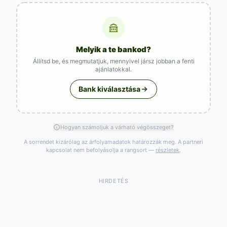
Melyik a te bankod?
Állítsd be, és megmutatjuk, mennyivel jársz jobban a fenti
ajánlatokkal.
Bank kiválasztása
Hogyan számoljuk a várható végösszeget?
A sorrendet kizárólag az árfolyamadatok határozzák meg. A partneri
kapcsolat nem befolyásolja a rangsort —
részletek
.
HIRDETÉS