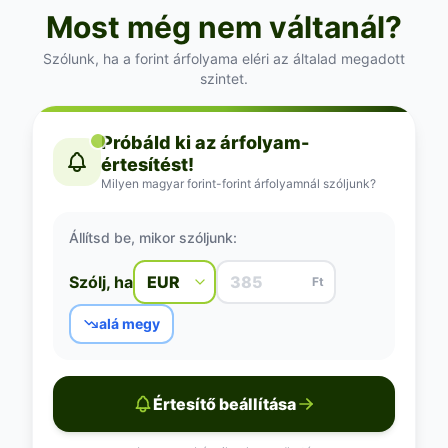
Most még nem váltanál?
Szólunk, ha a forint árfolyama eléri az általad megadott
szintet.
Próbáld ki az árfolyam-
értesítést!
Milyen magyar forint-forint árfolyamnál szóljunk?
Állítsd be, mikor szóljunk:
Szólj, ha
Ft
alá megy
Értesítő beállítása