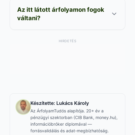
Az itt látott árfolyamon fogok
váltani?
HIRDETÉS
Készítette:
Lukács Károly
Az ÁrfolyamTudós alapítója. 20+ év a
pénzügyi szektorban (CIB Bank, money.hu),
információbróker diplomával —
forrásvalidálás és adat-megbízhatóság.