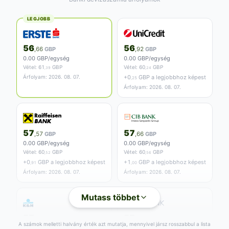
LEGJOBB
56
56
,66
GBP
,92
GBP
0.00 GBP/egység
0.00 GBP/egység
Vétel:
61
GBP
Vétel:
60
GBP
,39
,24
Árfolyam: 2026. 08. 07.
+
0
GBP a legjobbhoz képest
,25
Árfolyam: 2026. 08. 07.
57
57
,57
GBP
,66
GBP
0.00 GBP/egység
0.00 GBP/egység
Vétel:
60
GBP
Vétel:
60
GBP
,52
,56
+
0
GBP a legjobbhoz képest
+
1
GBP a legjobbhoz képest
,91
,00
Árfolyam: 2026. 08. 07.
Árfolyam: 2026. 08. 07.
Mutass többet
57
57
,83
GBP
,95
GBP
A számok melletti halvány érték azt mutatja, mennyivel jársz rosszabbul a lista
0.00 GBP/egység
0.00 GBP/egység