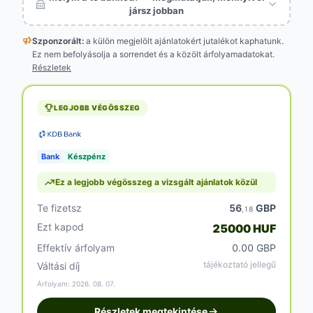
jársz jobban
Szponzorált:
a külön megjelölt
ajánlatokért jutalékot kaphatunk.
Ez nem befolyásolja a sorrendet és a közölt árfolyamadatokat.
Részletek
LEGJOBB VÉGÖSSZEG
Bank
Készpénz
Ez a legjobb végösszeg a vizsgált ajánlatok közül
Te fizetsz
56
GBP
,18
Ezt kapod
25000 HUF
Effektív árfolyam
0.00 GBP
tájékoztató jellegű
Váltási díj
Árfolyam: 2026. 08. 07.
Részletek megtekintése