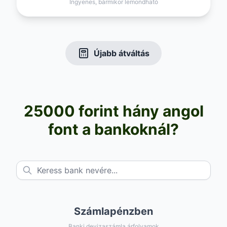
Ingyenes, bármikor lemondható
Újabb átváltás
25000 forint hány angol
font a bankoknál?
Számlapénzben
Banki devizaszámla árfolyamok