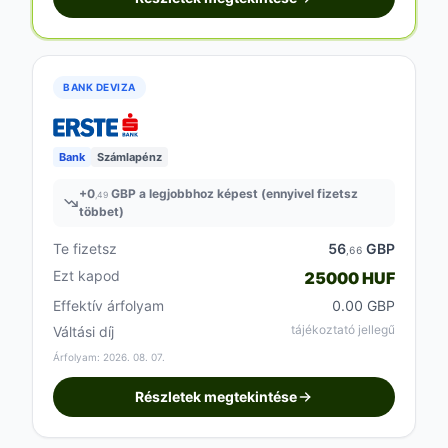
BANK DEVIZA
Bank
Számlapénz
+
0
GBP a legjobbhoz képest (ennyivel fizetsz
,49
többet)
Te fizetsz
56
GBP
,66
Ezt kapod
25000 HUF
Effektív árfolyam
0.00 GBP
tájékoztató jellegű
Váltási díj
Árfolyam: 2026. 08. 07.
Részletek megtekintése