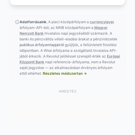
Adatforrásaink.
A piaci középárfolyam a
currencylayer
árfolyam-API-ból, az MNB középárfolyam a
Magyar
Nemzeti Bank
hivatalos napi jegyzéséből származik. A
banki és pénzváltós vételi-eladási árakat a pénzintézetek
publikus árfolyamlapjairól
gyűjtjük, a feltüntetett frissítési
időpontban. A Wise árfolyama a szolgáltató hivatalos API-
jából érkezik. A Revolut jelöléssel szereplő érték az
Európai
Központi Bank
napi referencia-árfolyama, nem a Revolut
saját jegyzése — az alkalmazásban érvényes árfolyam
ettől eltérhet.
Részletes módszertan →
HIRDETÉS