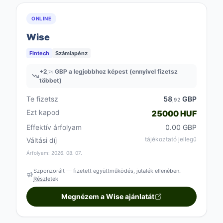
ONLINE
Wise
Fintech
Számlapénz
+
2
GBP a legjobbhoz képest (ennyivel fizetsz
,74
többet)
Te fizetsz
58
GBP
,92
Ezt kapod
25000 HUF
Effektív árfolyam
0.00 GBP
tájékoztató jellegű
Váltási díj
Árfolyam: 2026. 08. 07.
Szponzorált — fizetett együttműködés, jutalék ellenében.
Részletek
Megnézem a Wise ajánlatát