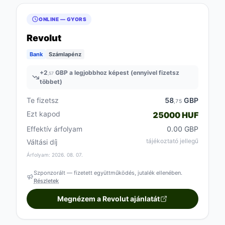
ONLINE — GYORS
Revolut
Bank
Számlapénz
+
2
GBP a legjobbhoz képest (ennyivel fizetsz
,57
többet)
Te fizetsz
58
GBP
,75
Ezt kapod
25000 HUF
Effektív árfolyam
0.00 GBP
tájékoztató jellegű
Váltási díj
Árfolyam: 2026. 08. 07.
Szponzorált — fizetett együttműködés, jutalék ellenében.
Részletek
Megnézem a Revolut ajánlatát