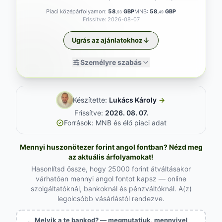
Piaci középárfolyamon:
58
GBP
MNB:
58
GBP
,93
,49
Frissítve: 2026-08-07
Ugrás az ajánlatokhoz
Személyre szabás
Készítette:
Lukács Károly
→
Frissítve:
2026. 08. 07.
Források: MNB és élő piaci adat
Mennyi huszonötezer forint angol fontban? Nézd meg
az aktuális árfolyamokat!
Hasonlítsd össze, hogy 25000 forint átváltásakor
várhatóan mennyi angol fontot kapsz — online
szolgáltatóknál, bankoknál és pénzváltóknál. A(z)
legolcsóbb vásárlástól rendezve.
Melyik a te bankod? — megmutatjuk, mennyivel