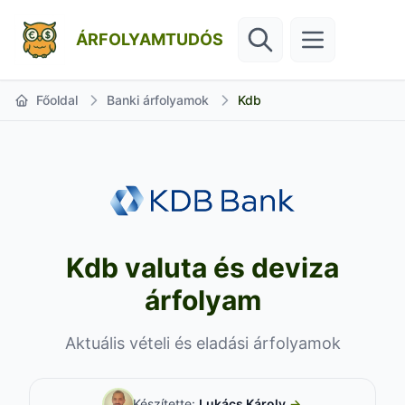
ÁRFOLYAMTUDÓS
Főoldal
Banki árfolyamok
Kdb
Kdb valuta és deviza
árfolyam
Aktuális vételi és eladási árfolyamok
Készítette:
Lukács Károly
→