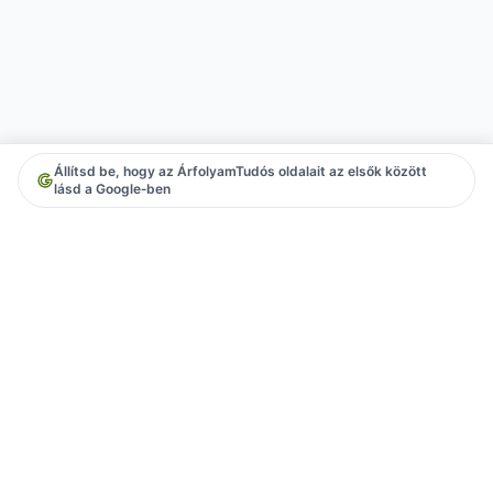
Állítsd be, hogy az ÁrfolyamTudós oldalait az elsők között
lásd a Google‑ben
Árfolyamok
Euró árfolyam