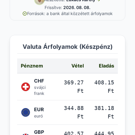
Frissítve:
2026. 08. 08.
Források: a bank által közzétett árfolyamok
Valuta Árfolyamok (Készpénz)
Pénznem
Vétel
Eladás
CHF
369.27
408.15
svájci
Ft
Ft
frank
344.88
381.18
EUR
euró
Ft
Ft
GBP
402.57
444.95