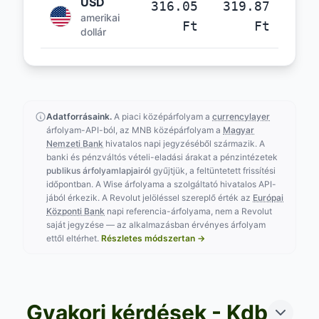
USD
316.05
319.87
amerikai
Ft
Ft
dollár
Adatforrásaink.
A piaci középárfolyam a
currencylayer
árfolyam-API-ból, az MNB középárfolyam a
Magyar
Nemzeti Bank
hivatalos napi jegyzéséből származik. A
banki és pénzváltós vételi-eladási árakat a pénzintézetek
publikus árfolyamlapjairól
gyűjtjük, a feltüntetett frissítési
időpontban. A Wise árfolyama a szolgáltató hivatalos API-
jából érkezik. A Revolut jelöléssel szereplő érték az
Európai
Központi Bank
napi referencia-árfolyama, nem a Revolut
saját jegyzése — az alkalmazásban érvényes árfolyam
ettől eltérhet.
Részletes módszertan →
Gyakori kérdések - Kdb