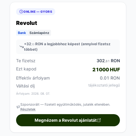
ONLINE — GYORS
Revolut
Bank
Számlapénz
+
32
RON a legjobbhoz képest (ennyivel fizetsz
,10
többet)
Te fizetsz
302
RON
,61
Ezt kapod
21000 HUF
Effektív árfolyam
0.01 RON
tájékoztató jellegű
Váltási díj
Árfolyam: 2026. 08. 07.
Szponzorált — fizetett együttműködés, jutalék ellenében.
Részletek
Megnézem a Revolut ajánlatát