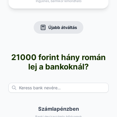
Ingyenes, bármikor lemondható
Újabb átváltás
21000 forint hány román
lej a bankoknál?
Számlapénzben
Banki devizaszámla árfolyamok