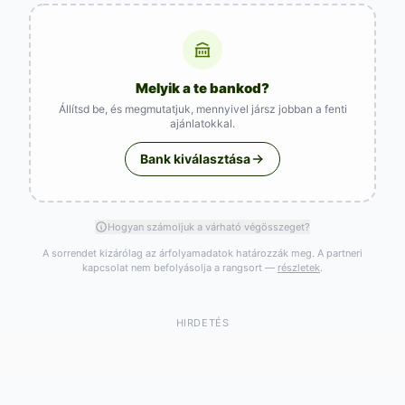
Melyik a te bankod?
Állítsd be, és megmutatjuk, mennyivel jársz jobban a fenti
ajánlatokkal.
Bank kiválasztása
Hogyan számoljuk a várható végösszeget?
A sorrendet kizárólag az árfolyamadatok határozzák meg. A partneri
kapcsolat nem befolyásolja a rangsort —
részletek
.
HIRDETÉS