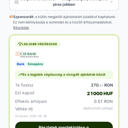
jársz jobban
Szponzorált:
a külön megjelölt
ajánlatokért jutalékot kaphatunk.
Ez nem befolyásolja a sorrendet és a közölt árfolyamadatokat.
Részletek
LEGJOBB VÉGÖSSZEG
Bank
Készpénz
Ez a legjobb végösszeg a vizsgált ajánlatok közül
Te fizetsz
270
RON
,51
Ezt kapod
21000 HUF
Effektív árfolyam
0.01 RON
tájékoztató jellegű
Váltási díj
Árfolyam: 2026. 08. 08.
Részletek megtekintése