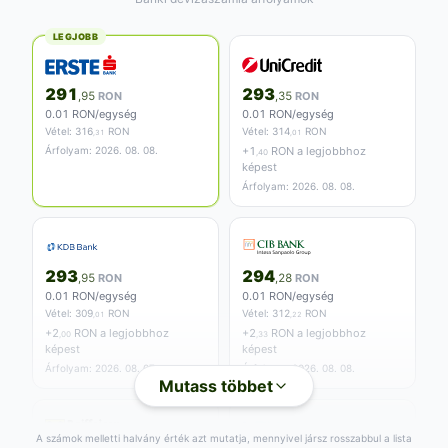
LEGJOBB
291
293
,95
RON
,35
RON
0.01 RON/egység
0.01 RON/egység
Vétel:
316
RON
Vétel:
314
RON
,31
,01
Árfolyam: 2026. 08. 08.
+
1
RON a legjobbhoz
,40
képest
Árfolyam: 2026. 08. 08.
293
294
,95
RON
,28
RON
0.01 RON/egység
0.01 RON/egység
Vétel:
309
RON
Vétel:
312
RON
,01
,22
+
2
RON a legjobbhoz
+
2
RON a legjobbhoz
,00
,33
képest
képest
Árfolyam: 2026. 08. 07.
Árfolyam: 2026. 08. 08.
Mutass többet
A számok melletti halvány érték azt mutatja, mennyivel jársz rosszabbul a lista