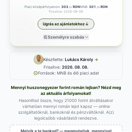
Piaci középárfolyamon:
303
RON
MNB:
301
RON
,32
,29
Frissítve: 2026-08-08
Ugrás az ajánlatokhoz
Személyre szabás
Készítette:
Lukács Károly
→
Frissítve:
2026. 08. 08.
Források: MNB és élő piaci adat
Mennyi huszonegyezer forint román lejban? Nézd meg
az aktuális árfolyamokat!
Hasonlítsd össze, hogy 21000 forint átváltásakor
várhatóan mennyi román lejot kapsz — online
szolgáltatóknál, bankoknál és pénzváltóknál. A(z)
legolcsóbb vásárlástól rendezve.
Melyik a te bankod? — megmutatjuk, mennyivel