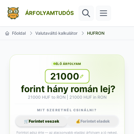
ÁRFOLYAMTUDÓS
Főoldal
Valutaváltó kalkulátor
HUFRON
ÉLŐ ÁRFOLYAM
21000
forint hány román lej?
21000 HUF to RON | 21000 HUF in RON
MIT SZERETNÉL CSINÁLNI?
🛒
Forintet veszek
💰
Forintet eladok
Forintot adsz érte — az alacsonyabb eladási árfolyam a jó neked.