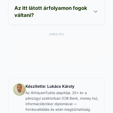
Az itt látott árfolyamon fogok
váltani?
HIRDETÉS
Készítette:
Lukács Károly
Az ÁrfolyamTudós alapítója. 20+ év a
pénzügyi szektorban (CIB Bank, money.hu),
információbróker diplomával —
forrásvalidálás és adat-megbízhatóság.