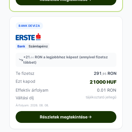
BANK DEVIZA
Bank
Számlapénz
+
21
RON a legjobbhoz képest (ennyivel fizetsz
,44
többet)
Te fizetsz
291
RON
,95
Ezt kapod
21000 HUF
Effektív árfolyam
0.01 RON
tájékoztató jellegű
Váltási díj
Árfolyam: 2026. 08. 08.
Részletek megtekintése