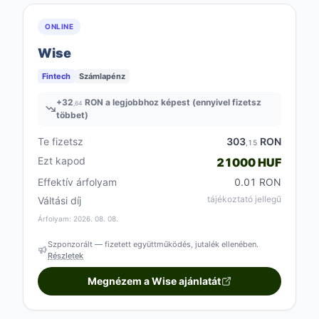
ONLINE
Wise
Fintech
Számlapénz
+
32
RON a legjobbhoz képest (ennyivel fizetsz
,64
többet)
Te fizetsz
303
RON
,15
Ezt kapod
21000 HUF
Effektív árfolyam
0.01 RON
tájékoztató jellegű
Váltási díj
Árfolyam: 2026. 08. 08.
Szponzorált — fizetett együttműködés, jutalék ellenében.
Részletek
Megnézem a Wise ajánlatát