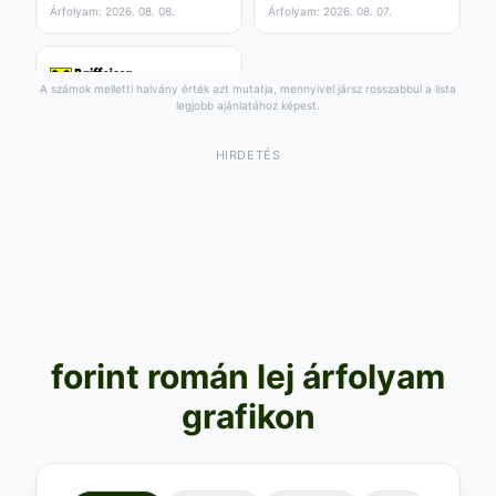
Árfolyam: 2026. 08. 08.
Árfolyam: 2026. 08. 07.
Árfolyam: 2026. 08. 07.
Árfolyam: 2026. 08. 07.
A számok melletti halvány érték azt mutatja, mennyivel jársz rosszabbul a lista
legjobb ajánlatához képest.
289
,18
RON
0.01 RON/egység
Vétel:
319
RON
HIRDETÉS
,63
+
18
RON a legjobbhoz
,66
képest
Árfolyam: 2026. 08. 08.
forint román lej árfolyam
grafikon