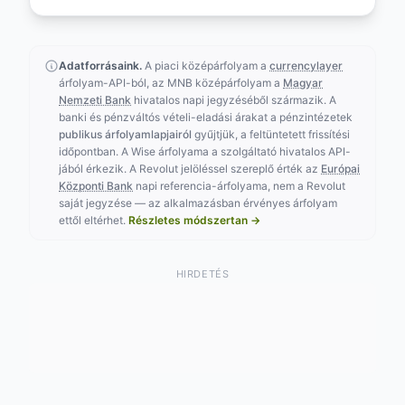
Adatforrásaink.
A piaci középárfolyam a
currencylayer
árfolyam-API-ból, az MNB középárfolyam a
Magyar
Nemzeti Bank
hivatalos napi jegyzéséből származik. A
banki és pénzváltós vételi-eladási árakat a pénzintézetek
publikus árfolyamlapjairól
gyűjtjük, a feltüntetett frissítési
időpontban. A Wise árfolyama a szolgáltató hivatalos API-
jából érkezik. A Revolut jelöléssel szereplő érték az
Európai
Központi Bank
napi referencia-árfolyama, nem a Revolut
saját jegyzése — az alkalmazásban érvényes árfolyam
ettől eltérhet.
Részletes módszertan →
HIRDETÉS