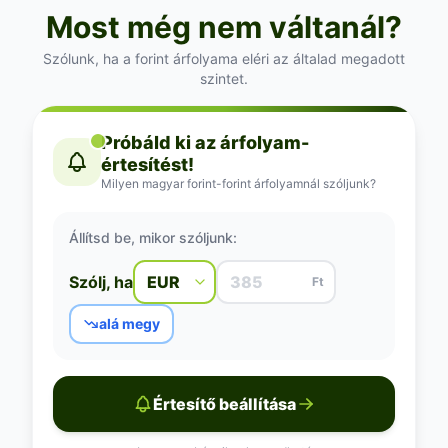
Most még nem váltanál?
Szólunk, ha a forint árfolyama eléri az általad megadott
szintet.
Próbáld ki az árfolyam-
értesítést!
Milyen magyar forint-forint árfolyamnál szóljunk?
Állítsd be, mikor szóljunk:
Szólj, ha
Ft
alá megy
Értesítő beállítása