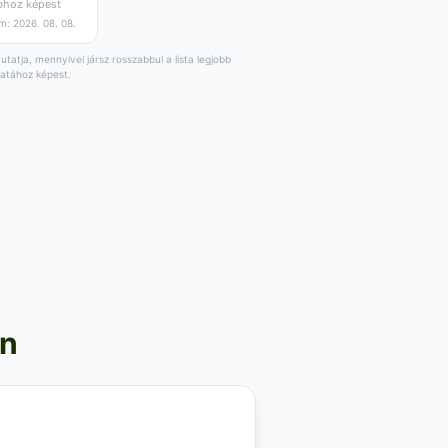
bhoz képest
m: 2026. 08. 08.
tatja, mennyivel jársz rosszabbul a lista legjobb
latához képest.
on