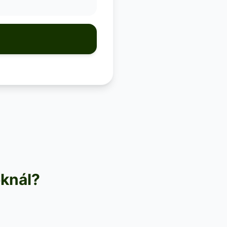
oknál?