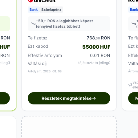
Bank
Számlapénz
Bank
+
59
RON a legjobbhoz képest
,81
(ennyivel fizetsz többet)
(
RON
Te fizetsz
768
RON
Te fi
,30
Ezt kapod
Ezt 
 HUF
55000 HUF
 RON
Effektív árfolyam
0.01 RON
Effe
ellegű
tájékoztató jellegű
Váltási díj
Váltá
Árfolyam: 2026. 08. 08.
Árfoly
Szp
ell
Részletek megtekintése
M