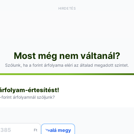
HIRDETÉS
Most még nem váltanál?
Szólunk, ha a forint árfolyama eléri az általad megadott szintet.
 árfolyam-értesítést!
-forint árfolyamnál szóljunk?
alá megy
Ft