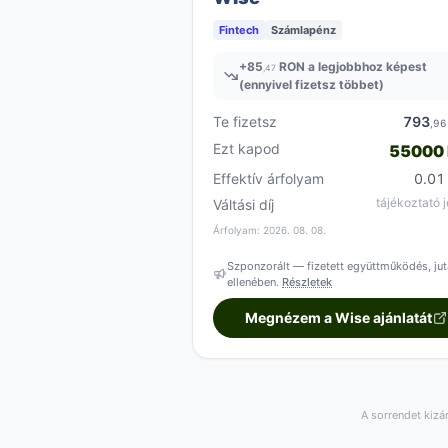
Fintech
Számlapénz
+
85
RON a legjobbhoz képest
,47
(ennyivel fizetsz többet)
Te fizetsz
793
,96
Ezt kapod
55000
Effektív árfolyam
0.01
tájékoztató j
Váltási díj
Árfolyam: 2026. 08. 08.
Szponzorált — fizetett együttműködés, jut
ellenében.
Részletek
Megnézem a Wise ajánlatát
A sorrendet kizá