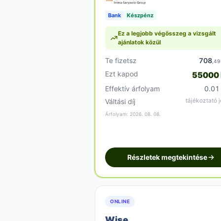
Bank
Készpénz
Ez a legjobb végösszeg a vizsgált
ajánlatok közül
Te fizetsz
708
,49
Ezt kapod
55000
Effektív árfolyam
0.01
tájékoztató j
Váltási díj
Árfolyam: 2026. 08. 08.
Részletek megtekintése
ONLINE
Wise