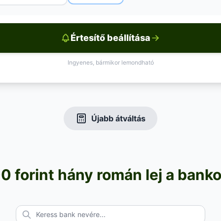
Értesítő beállítása
Ingyenes, bármikor lemondható
Újabb átváltás
 forint hány román lej a bank