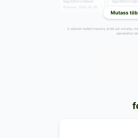
legjobbhoz képest
legjobbhoz kép
Árfolyam: 2026. 08. 08.
Árfolyam: 2026. 0
Mutass töb
A számok melletti halvány érték azt mutatja, men
ajánlatához ké
783
784
,48
RON
,37
RON
0.01 RON/egység
0.01 RON/egys
Vétel:
807
RON
Vétel:
804
RON
,40
,21
+
15
RON a
+
16
RON a
,18
,07
legjobbhoz képest
legjobbhoz kép
Árfolyam: 2026. 08. 08.
Árfolyam: 2026. 0
792
,53
RON
0.01 RON/egység
f
Vétel:
798
RON
,43
+
24
RON a
,23
legjobbhoz képest
Árfolyam: 2026. 08. 07.