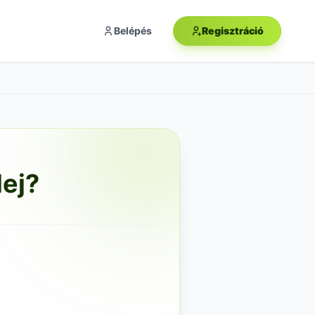
Belépés
Regisztráció
lej?