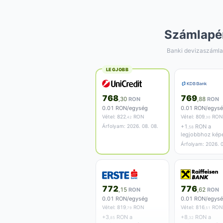
Számlapé
Banki devizaszámla
LEGJOBB
768
769
,30
RON
,88
RON
0.01 RON/egység
0.01 RON/egys
Vétel:
822
RON
Vétel:
809
RON
,42
,30
Árfolyam: 2026. 08. 08.
+
1
RON a
,58
legjobbhoz kép
Árfolyam: 2026. 0
772
776
,15
RON
,62
RON
0.01 RON/egység
0.01 RON/egys
Vétel:
819
RON
Vétel:
816
RON
,79
,51
+
3
RON a
+
8
RON a
,85
,32