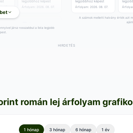
est
legjobbhoz képest
legjobbhoz képest
legjob
8. 07.
Árfolyam: 2026. 08. 07.
Árfolyam: 2026. 08. 07.
Árfolya
bet
A számok melletti halvány érték azt mu
aján
nyivel jársz rosszabbul a lista legjobb
pest.
787
,63
RON
ég
0.01 RON/egység
Vétel:
803
RON
HIRDETÉS
,51
+
19
RON a
,33
est
legjobbhoz képest
8. 07.
Árfolyam: 2026. 08. 07.
orint román lej árfolyam grafik
1 hónap
3 hónap
6 hónap
1 év