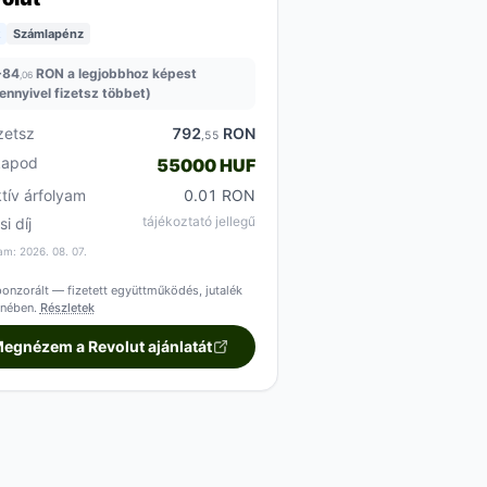
Számlapénz
+
84
RON a legjobbhoz képest
,06
ennyivel fizetsz többet)
zetsz
792
RON
,55
kapod
55000 HUF
ktív árfolyam
0.01 RON
tájékoztató jellegű
si díj
am: 2026. 08. 07.
onzorált — fizetett együttműködés, jutalék
enében.
Részletek
egnézem a Revolut ajánlatát