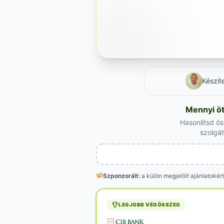
Készít
Mennyi öt
Hasonlítsd ö
szolgál
Szponzorált:
a külön megjelölt
ajánlatokért
LEGJOBB VÉGÖSSZEG