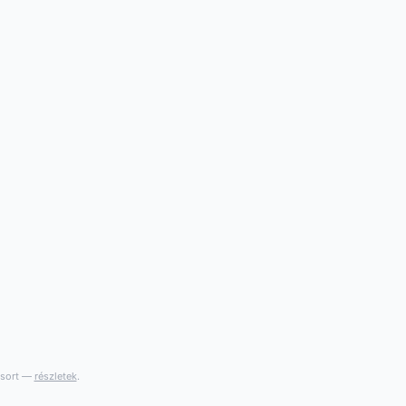
gsort —
részletek
.