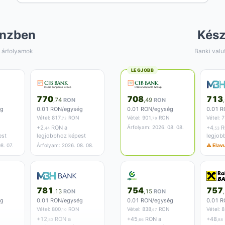
nzben
Kés
 árfolyamok
Banki valu
LEGJOBB
770
708
713
,74
RON
,49
RON
ég
0.01 RON/egység
0.01 RON/egység
0.01 R
Vétel:
817
RON
Vétel:
901
RON
Vétel:
7
,72
,79
+
2
RON a
Árfolyam: 2026. 08. 08.
+
4
R
,44
,53
est
legjobbhoz képest
legjob
8. 07.
Árfolyam: 2026. 08. 08.
⚠ Elavu
781
754
757
,13
RON
,15
RON
ég
0.01 RON/egység
0.01 RON/egység
0.01 R
Vétel:
800
RON
Vétel:
838
RON
Vétel:
8
,10
,67
+
12
RON a
+
45
RON a
+
48
,83
,66
,88