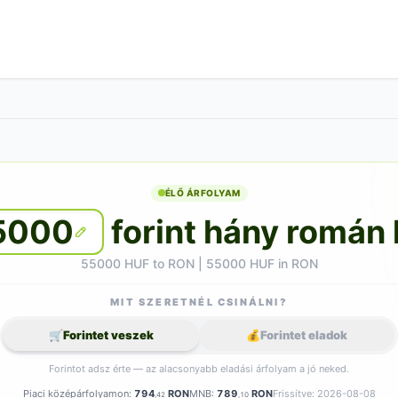
ÉLŐ ÁRFOLYAM
5000
forint hány román 
55000 HUF to RON | 55000 HUF in RON
MIT SZERETNÉL CSINÁLNI?
🛒
Forintet veszek
💰
Forintet eladok
Forintot adsz érte — az alacsonyabb eladási árfolyam a jó neked.
Piaci középárfolyamon:
794
RON
MNB:
789
RON
Frissítve: 2026-08-08
,42
,10