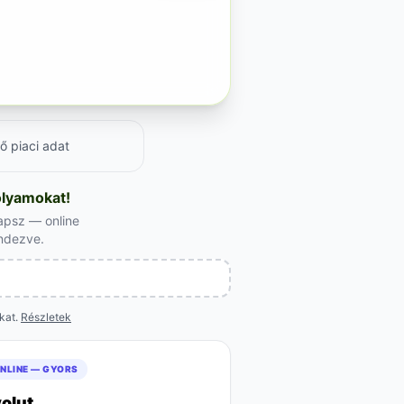
ő piaci adat
olyamokat!
apsz — online
endezve.
okat.
Részletek
NLINE — GYORS
olut