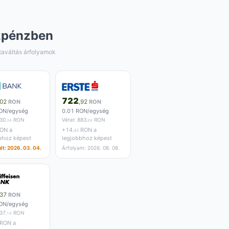
zpénzben
taváltás árfolyamok
722
,02
RON
,92
RON
ON/egység
0.01 RON/egység
30
RON
Vétel:
883
RON
,34
,68
ON a
+
14
RON a
,43
bhoz képest
legjobbhoz képest
lt: 2026. 03. 04.
Árfolyam: 2026. 08. 08.
,37
RON
ON/egység
37
RON
,14
RON a