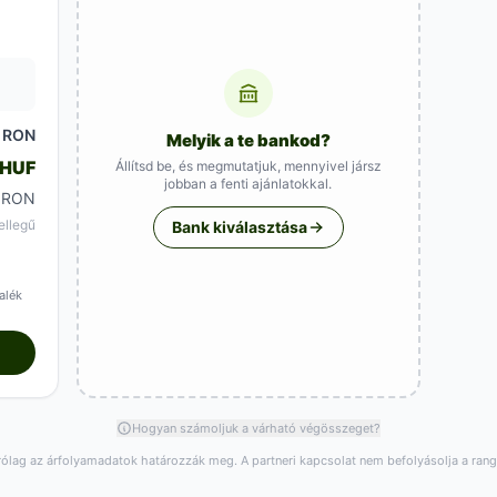
RON
Melyik a te bankod?
 HUF
Állítsd be, és megmutatjuk, mennyivel jársz
jobban a fenti ajánlatokkal.
 RON
ellegű
Bank kiválasztása
alék
Hogyan számoljuk a várható végösszeget?
rólag az árfolyamadatok határozzák meg. A partneri kapcsolat nem befolyásolja a ran