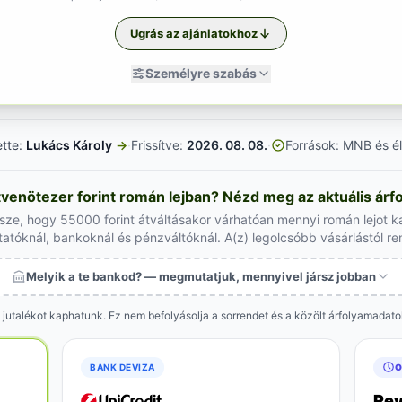
Ugrás az ajánlatokhoz
Személyre szabás
ette:
Lukács Károly
→
·
Frissítve:
2026. 08. 08.
·
Források: MNB és él
venötezer forint román lejban? Nézd meg az aktuális árf
ssze, hogy 55000 forint átváltásakor várhatóan mennyi román lejot k
tatóknál, bankoknál és pénzváltóknál. A(z) legolcsóbb vásárlástól r
Melyik a te bankod? — megmutatjuk, mennyivel jársz jobban
 jutalékot kaphatunk. Ez nem befolyásolja a sorrendet és a közölt árfolyamadat
BANK DEVIZA
O
Rev