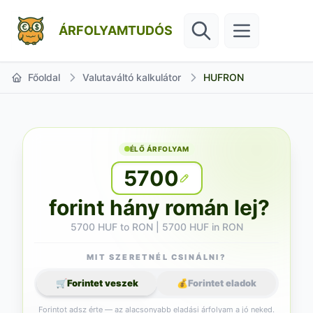
ÁRFOLYAMTUDÓS
Főoldal
Valutaváltó kalkulátor
HUFRON
ÉLŐ ÁRFOLYAM
5700
forint hány román lej?
5700 HUF to RON | 5700 HUF in RON
MIT SZERETNÉL CSINÁLNI?
🛒
Forintet veszek
💰
Forintet eladok
Forintot adsz érte — az alacsonyabb eladási árfolyam a jó neked.