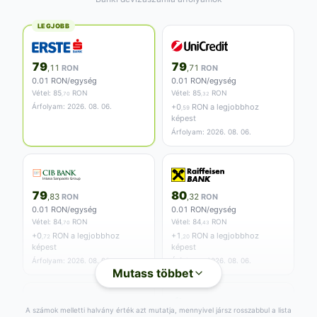
LEGJOBB
79
79
,11
RON
,71
RON
0.01 RON/egység
0.01 RON/egység
Vétel:
85
RON
Vétel:
85
RON
,70
,32
Árfolyam: 2026. 08. 06.
+
0
RON a legjobbhoz
,59
képest
Árfolyam: 2026. 08. 06.
79
80
,83
RON
,32
RON
0.01 RON/egység
0.01 RON/egység
Vétel:
84
RON
Vétel:
84
RON
,70
,43
+
0
RON a legjobbhoz
+
1
RON a legjobbhoz
,72
,20
képest
képest
Árfolyam: 2026. 08. 06.
Árfolyam: 2026. 08. 06.
Mutass többet
A számok melletti halvány érték azt mutatja, mennyivel jársz rosszabbul a lista