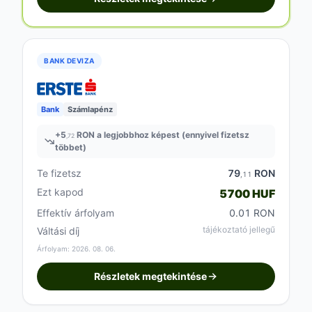
BANK DEVIZA
Bank
Számlapénz
+
5
RON a legjobbhoz képest (ennyivel fizetsz
,72
többet)
Te fizetsz
79
RON
,11
Ezt kapod
5700 HUF
Effektív árfolyam
0.01 RON
tájékoztató jellegű
Váltási díj
Árfolyam: 2026. 08. 06.
Részletek megtekintése