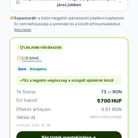
jársz jobban
Szponzorált:
a külön megjelölt
ajánlatokért jutalékot kaphatunk.
Ez nem befolyásolja a sorrendet és a közölt árfolyamadatokat.
Részletek
LEGJOBB VÉGÖSSZEG
Bank
Készpénz
Ez a legjobb végösszeg a vizsgált ajánlatok közül
Te fizetsz
73
RON
,39
Ezt kapod
5700 HUF
Effektív árfolyam
0.01 RON
tájékoztató jellegű
Váltási díj
Árfolyam: 2026. 08. 06.
Részletek megtekintése