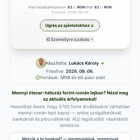
Piaci középárfolyamon:
82
RON
MNB:
82
RON
,01
,41
Frissítve: 2026-08-06
Ugrás az ajánlatokhoz
Személyre szabás
Készítette:
Lukács Károly
→
Frissítve:
2026. 08. 06.
Források: MNB és élő piaci adat
Mennyi ötezer-hétszáz forint román lejban? Nézd meg
az aktuális árfolyamokat!
Hasonlítsd össze, hogy 5700 forint átváltásakor várhatóan
mennyi román lejot kapsz — online szolgáltatóknál,
bankoknál és pénzváltóknál. A(z) legolcsóbb vásárlástól
rendezve.
Melyik a te bankod? — megmutatjuk, mennyivel