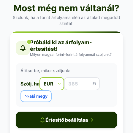
Most még nem váltanál?
Szólunk, ha a forint árfolyama eléri az általad megadott
szintet.
Próbáld ki az árfolyam-
értesítést!
Milyen magyar forint-forint árfolyamnál szóljunk?
Állítsd be, mikor szóljunk:
Szólj, ha
Ft
alá megy
Értesítő beállítása