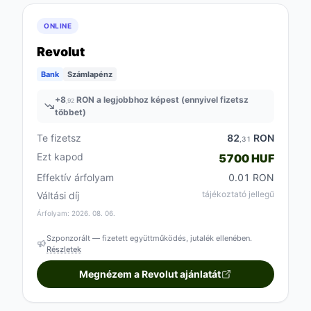
ONLINE
Revolut
Bank
Számlapénz
+
8
RON a legjobbhoz képest (ennyivel fizetsz
,92
többet)
Te fizetsz
82
RON
,31
Ezt kapod
5700 HUF
Effektív árfolyam
0.01 RON
tájékoztató jellegű
Váltási díj
Árfolyam: 2026. 08. 06.
Szponzorált — fizetett együttműködés, jutalék ellenében.
Részletek
Megnézem a Revolut ajánlatát