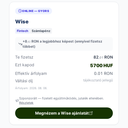
ONLINE — GYORS
Wise
Fintech
Számlapénz
+
8
RON a legjobbhoz képest (ennyivel fizetsz
,62
többet)
Te fizetsz
82
RON
,01
Ezt kapod
5700 HUF
Effektív árfolyam
0.01 RON
tájékoztató jellegű
Váltási díj
Árfolyam: 2026. 08. 06.
Szponzorált — fizetett együttműködés, jutalék ellenében.
Részletek
Megnézem a Wise ajánlatát