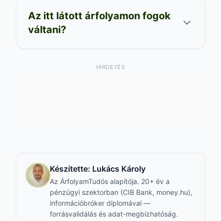
Az itt látott árfolyamon fogok
váltani?
HIRDETÉS
Készítette:
Lukács Károly
Az ÁrfolyamTudós alapítója. 20+ év a
pénzügyi szektorban (CIB Bank, money.hu),
információbróker diplomával —
forrásvalidálás és adat-megbízhatóság.