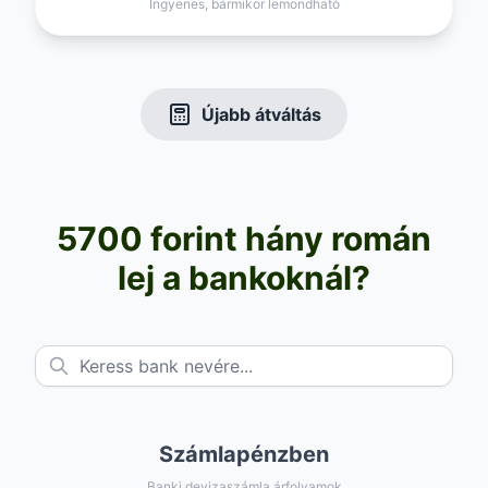
Ingyenes, bármikor lemondható
Újabb átváltás
5700 forint hány román
lej a bankoknál?
Számlapénzben
Banki devizaszámla árfolyamok