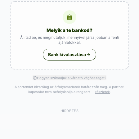
Melyik a te bankod?
Állítsd be, és megmutatjuk, mennyivel jársz jobban a fenti
ajánlatokkal.
Bank kiválasztása
Hogyan számoljuk a várható végösszeget?
A sorrendet kizárólag az árfolyamadatok határozzák meg. A partneri
kapcsolat nem befolyásolja a rangsort —
részletek
.
HIRDETÉS