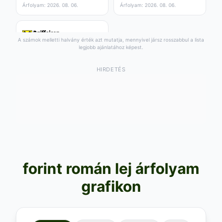
Árfolyam: 2026. 08. 06.
Árfolyam: 2026. 08. 06.
Árfolyam: 2026. 08. 06.
Árfolyam: 2026. 08. 07.
A számok melletti halvány érték azt mutatja, mennyivel jársz rosszabbul a lista
legjobb ajánlatához képest.
78
,25
RON
0.01 RON/egység
Vétel:
86
RON
HIRDETÉS
,49
+
4
RON a legjobbhoz
,87
képest
Árfolyam: 2026. 08. 06.
forint román lej árfolyam
grafikon