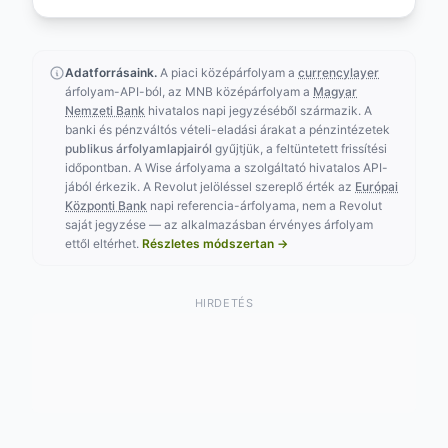
Adatforrásaink.
A piaci középárfolyam a
currencylayer
árfolyam-API-ból, az MNB középárfolyam a
Magyar
Nemzeti Bank
hivatalos napi jegyzéséből származik. A
banki és pénzváltós vételi-eladási árakat a pénzintézetek
publikus árfolyamlapjairól
gyűjtjük, a feltüntetett frissítési
időpontban. A Wise árfolyama a szolgáltató hivatalos API-
jából érkezik. A Revolut jelöléssel szereplő érték az
Európai
Központi Bank
napi referencia-árfolyama, nem a Revolut
saját jegyzése — az alkalmazásban érvényes árfolyam
ettől eltérhet.
Részletes módszertan →
HIRDETÉS