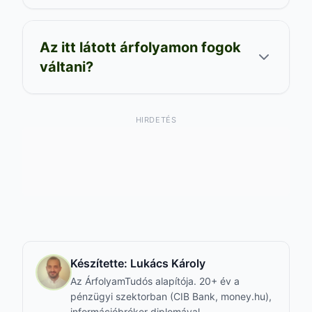
Az itt látott árfolyamon fogok
váltani?
HIRDETÉS
Készítette:
Lukács Károly
Az ÁrfolyamTudós alapítója. 20+ év a
pénzügyi szektorban (CIB Bank, money.hu),
információbróker diplomával —