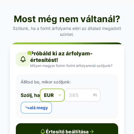
Most még nem váltanál?
Szólunk, ha a forint árfolyama eléri az általad megadott
szintet.
Próbáld ki az árfolyam-
értesítést!
Milyen magyar forint-forint árfolyamnál szóljunk?
Állítsd be, mikor szóljunk:
Szólj, ha
Ft
alá megy
Értesítő beállítása