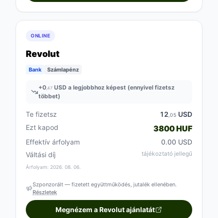
ONLINE
Revolut
Bank
Számlapénz
+
0
USD a legjobbhoz képest (ennyivel fizetsz
,47
többet)
Te fizetsz
12
USD
,05
Ezt kapod
3800 HUF
Effektív árfolyam
0.00 USD
tájékoztató jellegű
Váltási díj
Árfolyam: 2026. 08. 06.
Szponzorált — fizetett együttműködés, jutalék ellenében.
Részletek
Megnézem a Revolut ajánlatát