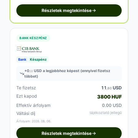
Részletek megtekintése
BANK KÉSZPÉNZ
Bank
Készpénz
+
0
USD a legjobbhoz képest (ennyivel fizetsz
,02
többet)
Te fizetsz
11
USD
,60
Ezt kapod
3800 HUF
Effektív árfolyam
0.00 USD
tájékoztató jellegű
Váltási díj
Árfolyam: 2026. 08. 06.
Részletek megtekintése