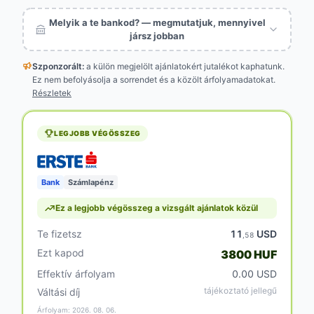
Melyik a te bankod? — megmutatjuk, mennyivel
jársz jobban
Szponzorált:
a külön megjelölt
ajánlatokért jutalékot kaphatunk.
Ez nem befolyásolja a sorrendet és a közölt árfolyamadatokat.
Részletek
LEGJOBB VÉGÖSSZEG
Bank
Számlapénz
Ez a legjobb végösszeg a vizsgált ajánlatok közül
Te fizetsz
11
USD
,58
Ezt kapod
3800 HUF
Effektív árfolyam
0.00 USD
tájékoztató jellegű
Váltási díj
Árfolyam: 2026. 08. 06.