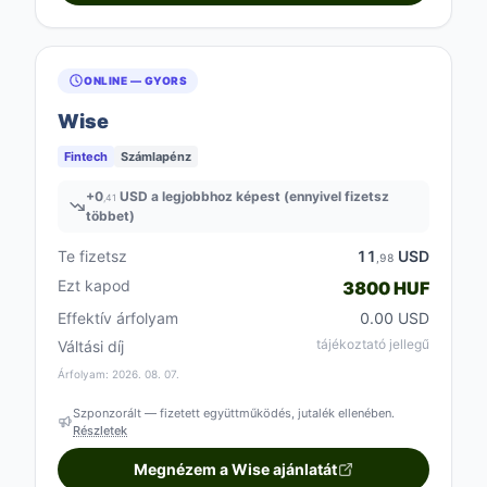
ONLINE — GYORS
Wise
Fintech
Számlapénz
+
0
USD a legjobbhoz képest (ennyivel fizetsz
,41
többet)
Te fizetsz
11
USD
,98
Ezt kapod
3800 HUF
Effektív árfolyam
0.00 USD
tájékoztató jellegű
Váltási díj
Árfolyam: 2026. 08. 07.
Szponzorált — fizetett együttműködés, jutalék ellenében.
Részletek
Megnézem a Wise ajánlatát