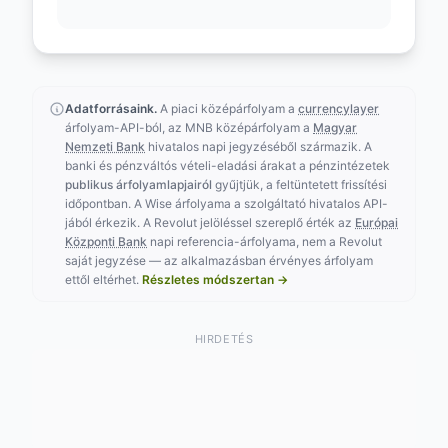
Adatforrásaink.
A piaci középárfolyam a
currencylayer
árfolyam-API-ból, az MNB középárfolyam a
Magyar
Nemzeti Bank
hivatalos napi jegyzéséből származik. A
banki és pénzváltós vételi-eladási árakat a pénzintézetek
publikus árfolyamlapjairól
gyűjtjük, a feltüntetett frissítési
időpontban. A Wise árfolyama a szolgáltató hivatalos API-
jából érkezik. A Revolut jelöléssel szereplő érték az
Európai
Központi Bank
napi referencia-árfolyama, nem a Revolut
saját jegyzése — az alkalmazásban érvényes árfolyam
ettől eltérhet.
Részletes módszertan →
HIRDETÉS