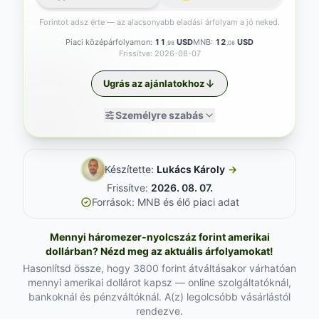
Forintot adsz érte — az alacsonyabb eladási árfolyam a jó neked.
Piaci középárfolyamon:
11
USD
MNB:
12
USD
,98
,08
Frissítve: 2026-08-07
Ugrás az ajánlatokhoz
Személyre szabás
Készítette:
Lukács Károly
→
Frissítve:
2026. 08. 07.
Források: MNB és élő piaci adat
Mennyi háromezer-nyolcszáz forint amerikai
dollárban? Nézd meg az aktuális árfolyamokat!
Hasonlítsd össze, hogy 3800 forint átváltásakor várhatóan
mennyi amerikai dollárot kapsz — online szolgáltatóknál,
bankoknál és pénzváltóknál. A(z) legolcsóbb vásárlástól
rendezve.