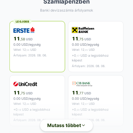
Számlapénzben
Banki devizaszámla árfolyamok
LEGJOBB
11
11
,58
USD
,75
USD
0.00 USD/egység
0.00 USD/egység
Vétel:
12
USD
Vétel:
12
USD
,54
,35
Árfolyam: 2026. 08. 06.
+
0
USD a legjobbhoz
,17
képest
Árfolyam: 2026. 08. 06.
11
11
,75
USD
,77
USD
0.00 USD/egység
0.00 USD/egység
Vétel:
12
USD
Vétel:
12
USD
,44
,37
+
0
USD a legjobbhoz
+
0
USD a legjobbhoz
,18
,20
képest
képest
Árfolyam: 2026. 08. 06.
Árfolyam: 2026. 08. 06.
Mutass többet