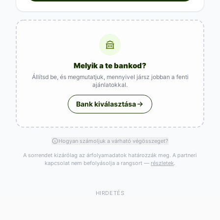
Melyik a te bankod?
Állítsd be, és megmutatjuk, mennyivel jársz jobban a fenti
ajánlatokkal.
Bank kiválasztása
Hogyan számoljuk a várható végösszeget?
A sorrendet kizárólag az árfolyamadatok határozzák meg. A partneri
kapcsolat nem befolyásolja a rangsort —
részletek
.
HIRDETÉS