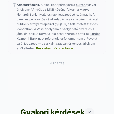
Bálint Change - Kálvin
Kántor-Change
Adatforrásaink.
A piaci középárfolyam a
currencylayer
tér
Budapest
árfolyam-API-ból, az MNB középárfolyam a
Magyar
Budapest
6 380 000 000 000 000
,0
Nemzeti Bank
hivatalos napi jegyzéséből származik. A
6 380 000 000 000 000
,00
HUF
banki és pénzváltós vételi-eladási árakat a pénzintézetek
HUF
319.00 HUF/egység
publikus árfolyamlapjairól
gyűjtjük, a feltüntetett frissítési
319.00 HUF/egység
Vétel:
6 200 000 000 000 000
,00
időpontban. A Wise árfolyama a szolgáltató hivatalos API-
HUF
Vétel:
6 200 000 000 000 000
,00
jából érkezik. A Revolut jelöléssel szereplő érték az
Európai
HUF
+
80 000 000 000 000
HUF
,00
Központi Bank
napi referencia-árfolyama, nem a Revolut
+
80 000 000 000 000
HUF
a legjobbhoz képest
,00
saját jegyzése — az alkalmazásban érvényes árfolyam
a legjobbhoz képest
Árfolyam: 2026. 08. 05.
ettől eltérhet.
Részletes módszertan →
Árfolyam: 2026. 08. 05.
Kaadan Change
Zero Change
HIRDETÉS
Budapest
Dunakeszi
6 400 000 000 000 000
6 439 800 000 000 000
,00
,0
HUF
HUF
320.00 HUF/egység
321.99 HUF/egység
Vétel:
6 240 000 000 000 000
Vétel:
6 300 200 000 000 000
,00
,00
HUF
HUF
+
100 000 000 000 000
HUF
+
139 800 000 000 000
HUF
,00
,00
a legjobbhoz képest
a legjobbhoz képest
Árfolyam: 2026. 08. 05.
Árfolyam: 2026. 08. 04.
Gyakori kérdések