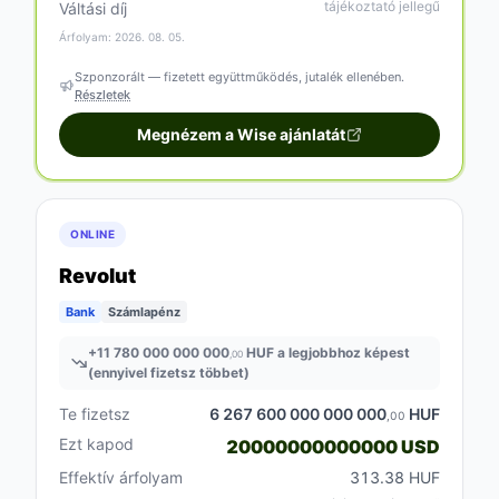
tájékoztató jellegű
Váltási díj
Árfolyam: 2026. 08. 05.
Szponzorált — fizetett együttműködés, jutalék ellenében.
Részletek
Megnézem a Wise ajánlatát
ONLINE
Revolut
Bank
Számlapénz
+
11 780 000 000 000
HUF a legjobbhoz képest
,00
(ennyivel fizetsz többet)
Te fizetsz
6 267 600 000 000 000
HUF
,00
Ezt kapod
20000000000000 USD
Effektív árfolyam
313.38 HUF