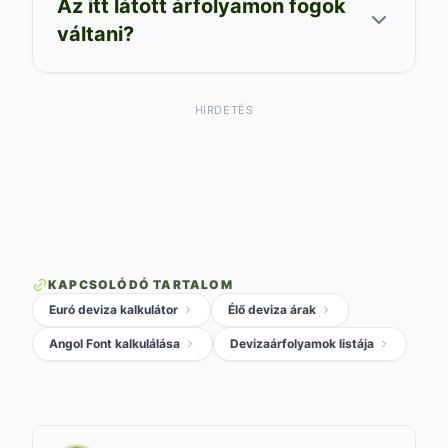
Az itt látott árfolyamon fogok
váltani?
HIRDETÉS
KAPCSOLÓDÓ TARTALOM
Euró deviza kalkulátor
Élő deviza árak
Angol Font kalkulálása
Devizaárfolyamok listája