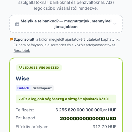
szolgáltatóknál, bankoknál és pénzváltóknál. A(z)
legolcsóbb vásárlástól rendezve.
Melyik a te bankod? — megmutatjuk, mennyivel
jársz jobban
Szponzorált:
a külön megjelölt
ajánlatokért jutalékot kaphatunk.
Ez nem befolyásolja a sorrendet és a közölt árfolyamadatokat.
Részletek
LEGJOBB VÉGÖSSZEG
Wise
Fintech
Számlapénz
Ez a legjobb végösszeg a vizsgált ajánlatok közül
Te fizetsz
6 255 820 000 000 000
HUF
,00
Ezt kapod
20000000000000 USD
Effektív árfolyam
312.79 HUF