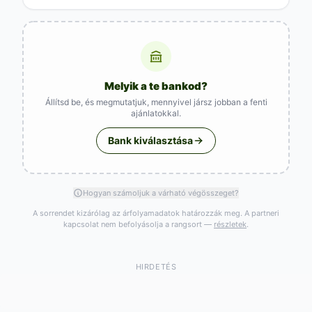
Melyik a te bankod?
Állítsd be, és megmutatjuk, mennyivel jársz jobban a fenti
ajánlatokkal.
Bank kiválasztása
Hogyan számoljuk a várható végösszeget?
A sorrendet kizárólag az árfolyamadatok határozzák meg. A partneri
kapcsolat nem befolyásolja a rangsort —
részletek
.
HIRDETÉS