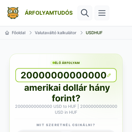
ÁRFOLYAMTUDÓS
Főoldal
Valutaváltó kalkulátor
USDHUF
ÉLŐ ÁRFOLYAM
20000000000000
amerikai dollár hány
forint?
20000000000000 USD to HUF | 20000000000000
USD in HUF
MIT SZERETNÉL CSINÁLNI?