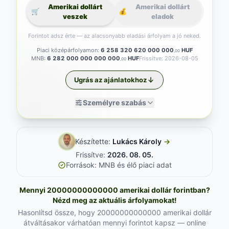
Amerikai dollárt
Amerikai dollárt
🛒
💰
veszek
eladok
Forintot adsz érte — az alacsonyabb eladási árfolyam a jó neked.
Piaci középárfolyamon:
6 258 320 620 000 000
HUF
,00
MNB:
6 282 000 000 000 000
HUF
Frissítve: 2026-08-05
,00
Ugrás az ajánlatokhoz
Személyre szabás
Készítette:
Lukács Károly
→
Frissítve:
2026. 08. 05.
Források: MNB és élő piaci adat
Mennyi 20000000000000 amerikai dollár forintban?
Nézd meg az aktuális árfolyamokat!
Hasonlítsd össze, hogy 20000000000000 amerikai dollár
átváltásakor várhatóan mennyi forintot kapsz — online