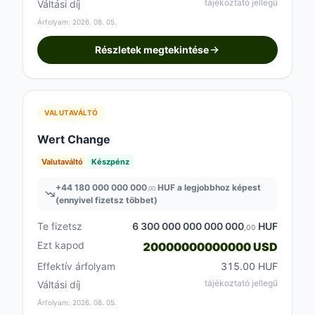
tájékoztató jellegű
Váltási díj
Árfolyam: 2026. 08. 05.
Részletek megtekintése
VALUTAVÁLTÓ
Wert Change
Valutaváltó
Készpénz
+
44 180 000 000 000
HUF a legjobbhoz képest
,00
(ennyivel fizetsz többet)
Te fizetsz
6 300 000 000 000 000
HUF
,00
Ezt kapod
20000000000000 USD
Effektív árfolyam
315.00 HUF
tájékoztató jellegű
Váltási díj
Árfolyam: 2026. 08. 05.