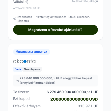
tájékoztató jellegű
Váltási díj
Árfolyam: 2026. 08. 05.
Szponzorált — fizetett együttműködés, jutalék ellenében.
Részletek
Megnézem a Revolut ajánlatát
BANKI ALTERNATÍVA
Bank
Számlapénz
+
23 640 000 000 000
HUF a legjobbhoz képest
,00
(ennyivel fizetsz többet)
Te fizetsz
6 279 460 000 000 000
HUF
,00
Ezt kapod
20000000000000 USD
Effektív árfolyam
313.97 HUF