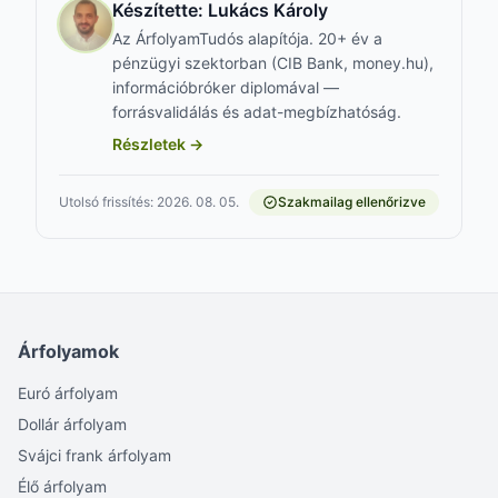
Készítette:
Lukács Károly
Az ÁrfolyamTudós alapítója. 20+ év a
pénzügyi szektorban (CIB Bank, money.hu),
információbróker diplomával —
forrásvalidálás és adat-megbízhatóság.
Részletek →
Utolsó frissítés: 2026. 08. 05.
Szakmailag ellenőrizve
Árfolyamok
Euró árfolyam
Dollár árfolyam
Svájci frank árfolyam
Élő árfolyam