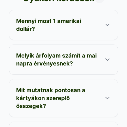
Limit Change - Bartók
Béla utca
Sopron
Mennyi most 1 amerikai
6 460 000 000 000 000
,00
dollár?
HUF
323.00 HUF/egység
Vétel:
6 240 000 000 000 000
,00
HUF
+
160 000 000 000 000
HUF
,00
a legjobbhoz képest
Melyik árfolyam számít a mai
Árfolyam: 2026. 08. 05.
napra érvényesnek?
Mit mutatnak pontosan a
kártyákon szereplő
összegek?