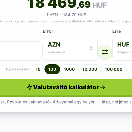
18 469
,69
HUF
1 AZN = 184,70 HUF
A piaci középárfolyammal számolva — a szolgáltatóknál ettől eltérő árfolyamot kapsz
Erről
Erre
AZN
HUF
azeri manat
magyar fo
10
100
1000
10 000
100 000
Gyors összeg:
Valutaváltó kalkulátor
se, Revolut és valutaváltók árfolyamai egy helyen — lásd, hol jársz a