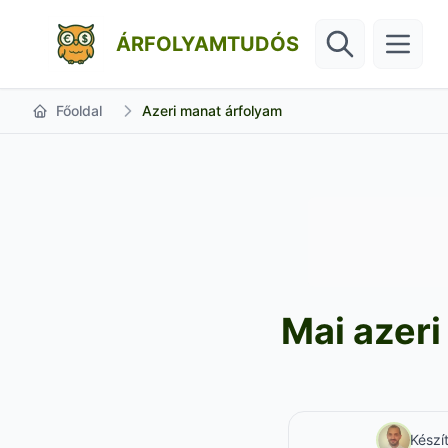
ÁRFOLYAMTUDÓS
Főoldal
Azeri manat árfolyam
Mai azeri
Készí