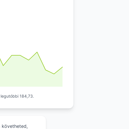
 legutóbbi 184,73.
n követheted,