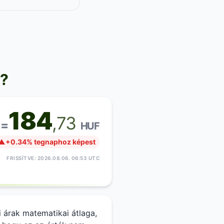
e?
184
,73
 =
HUF
▲
+0.34% tegnaphoz képest
FRISSÍTVE: 2026.08.06. 06:53 UTC
i árak matematikai átlaga,