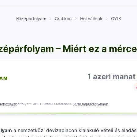
Középárfolyam
Grafikon
Hol váltsak
GYIK
zépárfolyam – Miért ez a mérc
1 azeri manat
YAM
rencylayer
árfolyam-API. Hivatalos referencia:
MNB napi árfolyamok
.
olyam
a nemzetközi devizapiacon kialakuló vételi és eladás