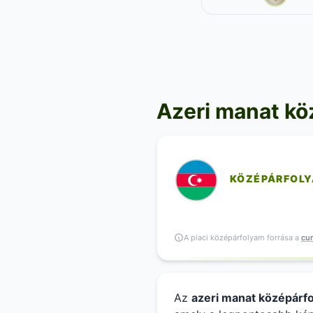
Azeri manat kö
KÖZÉPÁRFOL
A piaci középárfolyam forrása a
cur
Az
azeri manat középárf