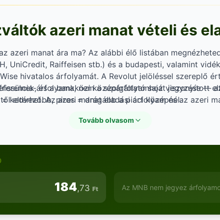
áltók azeri manat vételi és el
az azeri manat ára ma? Az alábbi élő listában megnézhete
, UniCredit, Raiffeisen stb.) és a budapesti, valamint vidék
 Wise hivatalos árfolyamát. A Revolut jelöléssel szereplő é
eferencia-árfolyama, nem a szolgáltató saját jegyzése — 
frissülnek, és a bankközi középárfolyamhoz viszonyított elt
től eltérhet. Az azeri manat eladási árfolyam és az azeri m
d = kedvezőbb, piros = drágább a piaci középnél.
attól függően, hogy valuta (készpénz) vagy deviza (számla
Tovább olvasom
es mindkét módot összehasonlítani, mielőtt váltanál.
)
184
,73
Az MNB nem jegyez árfolyamot
Ft