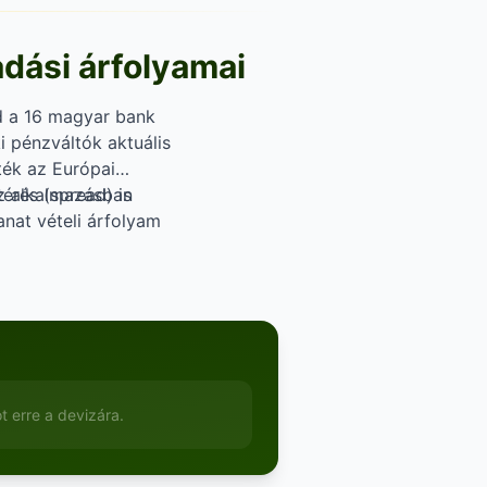
adási árfolyamai
d a 16 magyar bank
i pénzváltók aktuális
rték az Európai
az alkalmazásban
érés (spread) is
anat vételi árfolyam
pénz) ügyletben
 erre a devizára.