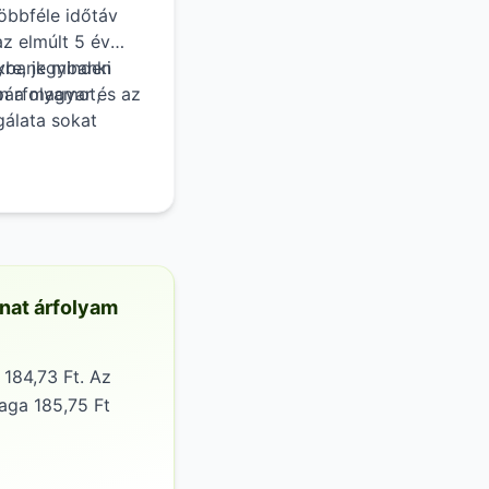
többféle időtáv
az elmúlt 5 év
kre, jegybanki
gybank minden
on a magyar és az
párfolyamot,
gálata sokat
lálásában.
anat árfolyam
184,73 Ft. Az
aga 185,75 Ft