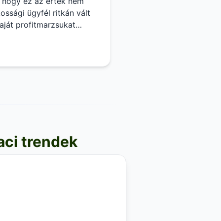
, hogy ez az érték nem
ssági ügyfél ritkán vált
aját profitmarzsukat
égek könyveléséhez,
lem egyik legfontosabb
aci trendek