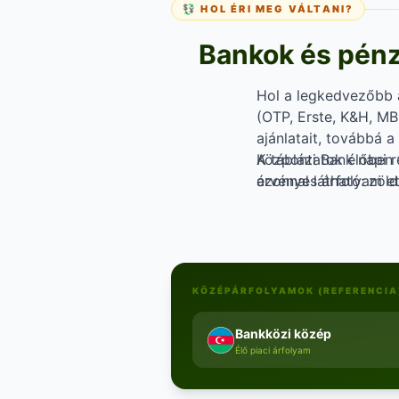
💱 HOL ÉRI MEG VÁLTANI?
Bankok és pénzv
Hol a legkedvezőbb 
(OTP, Erste, K&H, MBH
ajánlatait, továbbá a
Központi Bank napi r
A táblázatok élőben 
érvényes árfolyam et
azonnal látható: zöl
jelentősen eltérhet 
gondolkodsz — érdem
KÖZÉPÁRFOLYAMOK (REFERENCIA
Bankközi közép
Élő piaci árfolyam