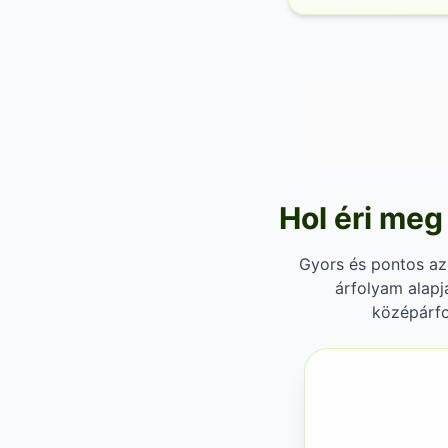
Hol éri meg
Gyors és pontos azer
árfolyam alapj
középárfo