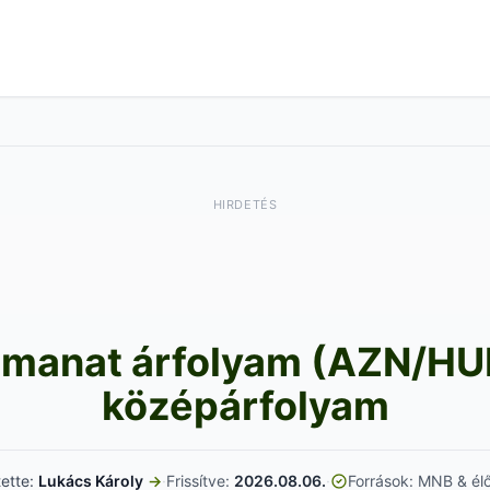
HIRDETÉS
 manat árfolyam (AZN/HUF
középárfolyam
tette:
Lukács Károly
→
·
Frissítve:
2026.08.06.
·
Források: MNB & élő