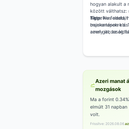
hogyan alakult a 
között válthatsz:
historikus adatai
Tipp:
Ne feledd, 
bejelentésekre és
munkanapon kb. 11
azeri gazdaság fu
amely itt, az olda
segíthet a jövőbe
Azeri manat á
mozgások
Ma a forint 0.34%
elmúlt 31 napban
volt.
Frissítve: 2026.08.06.
az