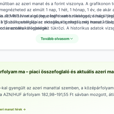
múltban az azeri manat és a forint viszonya. A grafikonon 
 megnézheted az elmúlt 1 nap, 1 hét, 1 hónap, 1 év, de akár 
t is. Rövid távon a görbe a legfrissebb makrogazdasági híre
ha az MNB hivatalos jegyzésére van szükséged, a hazai je
 a globális energiapiac mozgásaira reagál, míg hosszú táv
:15 után publikálja az aktuális, rögzített azeri manat közé
ndamentális különbségeit tükrözi. A historikus adatok vizs
lon is azonnal megjelenik.
li trendek becslésében és az ideális átváltási pontok megta
Tovább olvasom
rfolyam ma – piaci összefoglaló és aktuális azeri m
-kal gyengült az azeri manattal szemben, a középárfolyam 
 a AZN/HUF árfolyam 182,98–191,55 Ft sávban mozgott, átl
eri manat hírek →