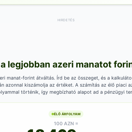
HIRDETÉS
 a legjobban azeri manatot forin
i manat-forint átváltás. Írd be az összeget, és a kalkuláto
án azonnal kiszámolja az értéket. A számítás az élő piaci a
lyammal történik, így megbízható alapot ad a pénzügyi te
ÉLŐ ÁRFOLYAM
100 AZN =