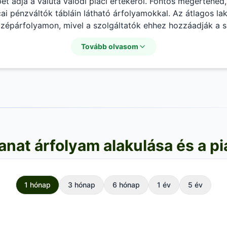
t adja a valuta valódi piaci értékéről. Fontos megértened
i pénzváltók tábláin látható árfolyamokkal. Az átlagos lako
zépárfolyamon, mivel a szolgáltatók ehhez hozzáadják a s
mot elsősorban hivatalos
nemzetközi elszámolásokhoz
, c
Tovább olvasom
rhek kiszámításához használják, így a globális kereskede
anat árfolyam alakulása és a pi
1 hónap
3 hónap
6 hónap
1 év
5 év