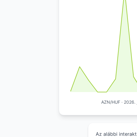
AZN/HUF · 2026. j
Az alábbi interak