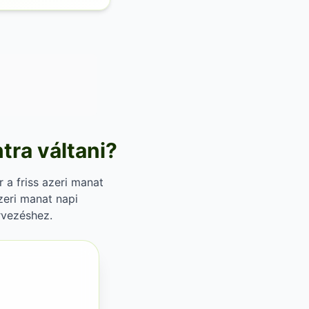
tra váltani?
r a friss azeri manat
zeri manat napi
rvezéshez.