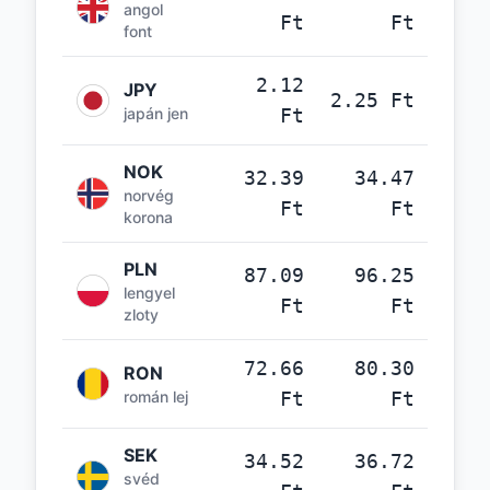
angol
Ft
Ft
font
2.12
JPY
2.25 Ft
japán jen
Ft
NOK
32.39
34.47
norvég
Ft
Ft
korona
PLN
87.09
96.25
lengyel
Ft
Ft
zloty
72.66
80.30
RON
román lej
Ft
Ft
SEK
34.52
36.72
svéd