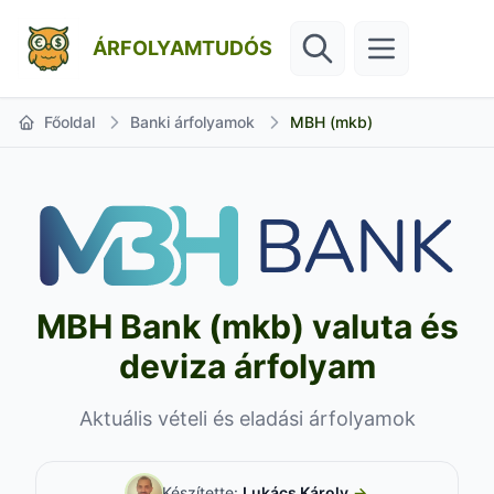
ÁRFOLYAMTUDÓS
Főoldal
Banki árfolyamok
MBH (mkb)
MBH Bank (mkb) valuta és
deviza árfolyam
Aktuális vételi és eladási árfolyamok
Készítette:
Lukács Károly
→