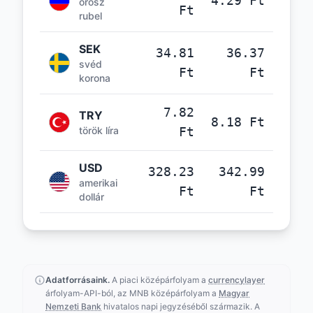
4.29 Ft
orosz
Ft
rubel
SEK
34.81
36.37
svéd
Ft
Ft
korona
7.82
TRY
8.18 Ft
török líra
Ft
USD
328.23
342.99
amerikai
Ft
Ft
dollár
Adatforrásaink.
A piaci középárfolyam a
currencylayer
árfolyam-API-ból, az MNB középárfolyam a
Magyar
Nemzeti Bank
hivatalos napi jegyzéséből származik. A