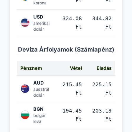
Ft
Ft
korona
USD
324.08
344.82
amerikai
Ft
Ft
dollár
Deviza Árfolyamok (Számlapénz)
Pénznem
Vétel
Eladás
AUD
215.45
225.15
ausztrál
Ft
Ft
dollár
BGN
194.45
203.19
bolgár
Ft
Ft
leva