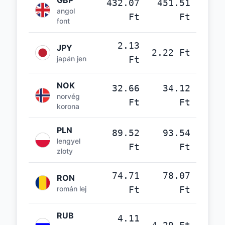
GBP
432.07
451.51
angol
Ft
Ft
font
2.13
JPY
2.22 Ft
japán jen
Ft
NOK
32.66
34.12
norvég
Ft
Ft
korona
PLN
89.52
93.54
lengyel
Ft
Ft
zloty
74.71
78.07
RON
román lej
Ft
Ft
RUB
4.11