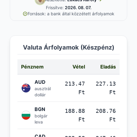
Frissítve:
2026. 08. 07.
Források: a bank által közzétett árfolyamok
Valuta Árfolyamok (Készpénz)
Pénznem
Vétel
Eladás
AUD
213.47
227.13
ausztrál
Ft
Ft
dollár
BGN
188.88
208.76
bolgár
Ft
Ft
leva
CAD