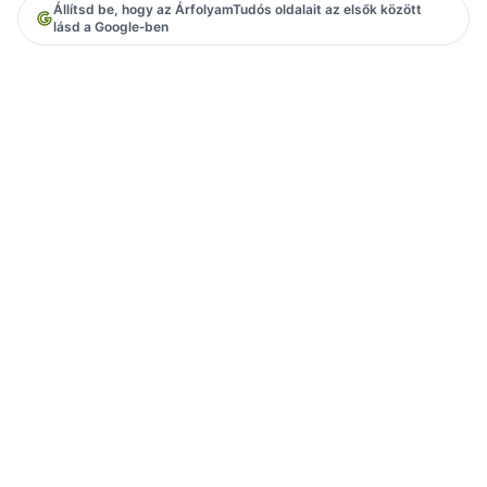
Állítsd be, hogy az ÁrfolyamTudós oldalait az elsők között
lásd a Google‑ben
Árfolyamok
Euró árfolyam
Dollár árfolyam
Svájci frank árfolyam
Élő árfolyam
Devizaárfolyam
Eszközök és tartalom