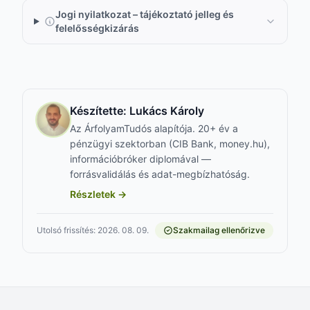
Jogi nyilatkozat – tájékoztató jelleg és
felelősségkizárás
Készítette:
Lukács Károly
Az ÁrfolyamTudós alapítója. 20+ év a
pénzügyi szektorban (CIB Bank, money.hu),
információbróker diplomával —
forrásvalidálás és adat-megbízhatóság.
Részletek →
Utolsó frissítés: 2026. 08. 09.
Szakmailag ellenőrizve