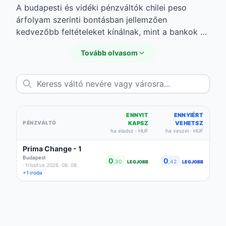
A budapesti és vidéki pénzváltók chilei peso
árfolyam szerinti bontásban jellemzően
kedvezőbb feltételeket kínálnak, mint a bankok —
különösen készpénzes váltásnál. Az alábbi élő
Tovább olvasom
listából láthatod a legjobb chilei peso vételi
árfolyam és chilei peso eladási árfolyam
ajánlatokat valutaváltókra lebontva. Az áraik akár
forintos eltéréseket is mutathatnak egymáshoz
képest, ezért nagyobb összegnél érdemes több
helyet is összehasonlítani a tényleges friss chilei
ENNYIT
ENNYIÉRT
PÉNZVÁLTÓ
KAPSZ
VEHETSZ
peso árfolyam mellett.
ha eladsz · HUF
ha veszel · HUF
Prima Change - 1
Budapest
0
0
,30
,42
LEGJOBB
LEGJOBB
· frissítve 2026. 08. 08.
+1 iroda