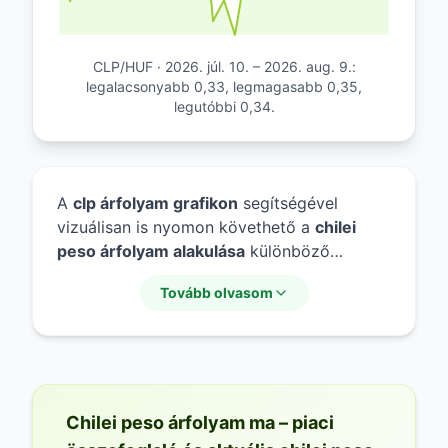
CLP/HUF · 2026. júl. 10. – 2026. aug. 9.:
legalacsonyabb 0,33, legmagasabb 0,35,
legutóbbi 0,34.
A
clp árfolyam grafikon
segítségével
vizuálisan is nyomon követhető a
chilei
peso árfolyam alakulása
különböző
időtávokon. Az adatok alapján elemezhető
Tovább olvasom
a
chilei peso éves árfolyam
kilengése, ami
segíti a múltbeli trendek és a
chilei peso
árfolyamváltozás
mértékének megértését.
A grafikonon látható történelmi adatok jól
szemléltetik a devizapár volatilitását.
Chilei peso árfolyam ma – piaci