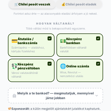
🛒
Chilei pesót veszek
💰
Chilei pesót eladok
Forintot adsz érte — az alacsonyabb eladási árfolyam a jó neked.
HOGYAN VÁLTANÁL?
Több váltási mód is bekapcsolható egyszerre.
Átutalás /
Készpénz
💳
💵
bankszámla
bankban
Számlapénz — utaláshoz,
Bankfiókban váltanál
kártyás fizetéshez
valutát
Készpénz
💱
🌐
Online számla
pénzváltóban
Wise, Revolut —
Városi valutaváltónál
nemzetközi utalás
váltanál
Melyik a te bankod? — megmutatjuk, mennyivel
jársz jobban
Szponzorált:
a külön megjelölt
ajánlatokért jutalékot kaphatunk.