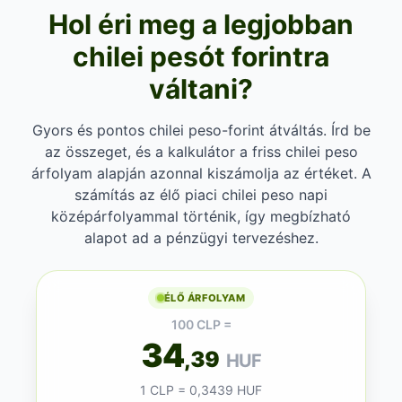
Hol éri meg a legjobban
chilei pesót forintra
váltani?
Gyors és pontos chilei peso-forint átváltás. Írd be
az összeget, és a kalkulátor a friss chilei peso
árfolyam alapján azonnal kiszámolja az értéket. A
számítás az élő piaci chilei peso napi
középárfolyammal történik, így megbízható
alapot ad a pénzügyi tervezéshez.
ÉLŐ ÁRFOLYAM
100 CLP =
34
,39
HUF
1 CLP = 0,3439 HUF