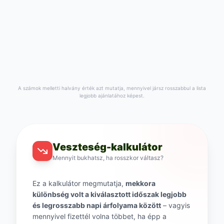
A számok melletti halvány érték azt mutatja, mennyivel jársz rosszabbul a lista
legjobb ajánlatához képest.
Veszteség-kalkulátor
Mennyit bukhatsz, ha rosszkor váltasz?
Ez a kalkulátor megmutatja,
mekkora
különbség volt a kiválasztott időszak legjobb
és legrosszabb napi árfolyama között
– vagyis
mennyivel fizettél volna többet, ha épp a