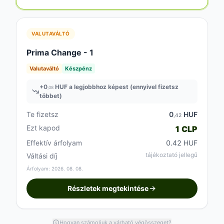
VALUTAVÁLTÓ
Prima Change - 1
Valutaváltó
Készpénz
+
0
HUF a legjobbhoz képest (ennyivel fizetsz
,08
többet)
Te fizetsz
0
HUF
,42
Ezt kapod
1 CLP
Effektív árfolyam
0.42 HUF
tájékoztató jellegű
Váltási díj
Árfolyam: 2026. 08. 08.
Részletek megtekintése
Hogyan számoljuk a várható végösszeget?