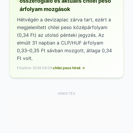
összefoglaló és aktuális chilei peso
árfolyam mozgások
Hétvégén a devizapiac zárva tart, ezért a
megjelenített chilei peso középárfolyam
(0,34 Ft) az utolsó pénteki jegyzés. Az
elmúlt 31 napban a CLP/HUF árfolyam
0,33–0,35 Ft sávban mozgott, átlaga 0,34
Ft volt.
Frissítve: 2026.08.09.
chilei peso hírek →
HIRDETÉS