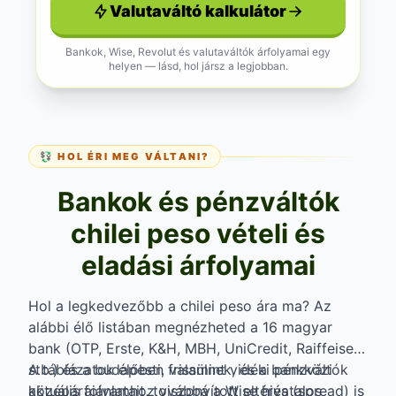
Valutaváltó kalkulátor
Bankok, Wise, Revolut és valutaváltók árfolyamai egy
helyen — lásd, hol jársz a legjobban.
💱 HOL ÉRI MEG VÁLTANI?
Bankok és pénzváltók
chilei peso vételi és
eladási árfolyamai
Hol a legkedvezőbb a chilei peso ára ma? Az
alábbi élő listában megnézheted a 16 magyar
bank (OTP, Erste, K&H, MBH, UniCredit, Raiffeisen
stb.) és a budapesti, valamint vidéki pénzváltók
A táblázatok élőben frissülnek, és a bankközi
aktuális ajánlatait, továbbá a Wise hivatalos
középárfolyamhoz viszonyított eltérés (spread) is