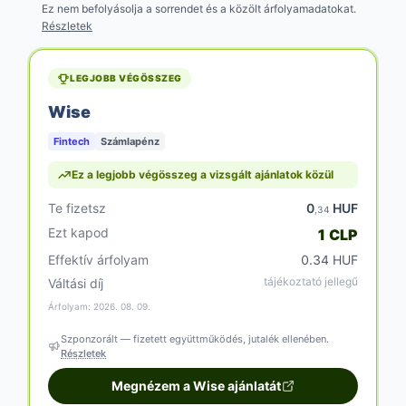
Ez nem befolyásolja a sorrendet és a közölt árfolyamadatokat.
Részletek
LEGJOBB VÉGÖSSZEG
Wise
Fintech
Számlapénz
Ez a legjobb végösszeg a vizsgált ajánlatok közül
Te fizetsz
0
HUF
,34
Ezt kapod
1 CLP
Effektív árfolyam
0.34 HUF
tájékoztató jellegű
Váltási díj
Árfolyam: 2026. 08. 09.
Szponzorált — fizetett együttműködés, jutalék ellenében.
Részletek
Megnézem a Wise ajánlatát