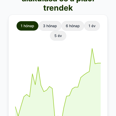
trendek
1 hónap
3 hónap
6 hónap
1 év
5 év