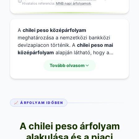
Hivatalos referencia:
MNB napi árfolyamok
.
A
chilei peso középárfolyam
meghatározása a nemzetközi bankközi
devizapiacon történik. A
chilei peso mai
középárfolyam
alapján látható, hogy a
chilei peso huf
viszonylatában mekkora az
Tovább olvasom
elméleti érték a vételi és eladási szintek
között. Ez a mutató elengedhetetlen a
chilei peso statisztika
követéséhez, hiszen
ez szolgál alapul a legtöbb kereskedelmi
banki árfolyam meghatározásához is.
📈 ÁRFOLYAM IDŐBEN
A chilei peso árfolyam
alakulása és a piaci