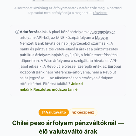
A sorrendet kizárólag az árfolyamadatok határozzák meg. A partneri
kapcsolat nem befolyásolja a rangsort —
részletek
.
Adatforrásaink.
A piaci középárfolyam a
currencylayer
árfolyam-API-ból, az MNB középárfolyam a
Magyar
Nemzeti Bank
hivatalos napi jegyzéséből származik. A
banki és pénzváltós vételi-eladási árakat a pénzintézetek
publikus árfolyamlapjairól
gyűjtjük, a feltüntetett frissítési
időpontban. A Wise árfolyama a szolgáltató hivatalos API-
jából érkezik. A Revolut jelöléssel szereplő érték az
Európai
Központi Bank
napi referencia-árfolyama, nem a Revolut
saját jegyzése — az alkalmazásban érvényes árfolyam
ettől eltérhet.
Eltérést találtál?
Jelezd
nekünk.
Részletes módszertan →
Valutaváltó
Készpénz
Chilei peso árfolyam pénzváltóknál —
élő valutaváltó árak