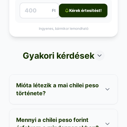
Ft
Kérek értesítést!
Ingyenes, bármikor lemondható
Gyakori kérdések
Mióta létezik a mai chilei peso
története?
Mennyi a chilei peso forint