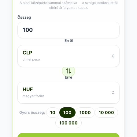
A piaci középárfolyammal számolva — a szolgáltatóknál ettől
eltérő árfolyamot kapsz.
Összeg
Erről
CLP
chilei peso
Erre
HUF
magyar forint
10
100
1000
10 000
Gyors összeg:
100 000