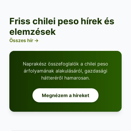
Friss chilei peso hírek és
elemzések
Összes hír →
Naprakész összefoglalók a chilei peso
árfolyamának alakulásáról, gazdasági
hátteréről hamarosan.
Megnézem a híreket