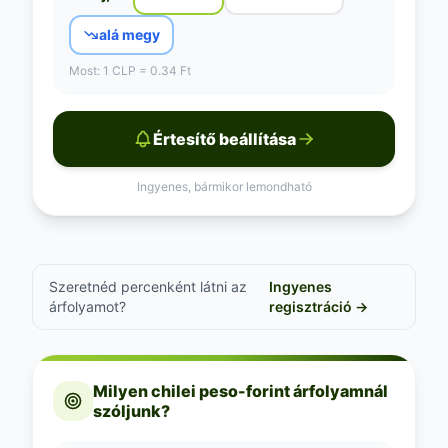
alá megy
Most: 1 CLP = 0.34 Ft
Értesítő beállítása
Ingyenes, bármikor lemondható
Szeretnéd percenként látni az
Ingyenes
árfolyamot?
regisztráció →
Milyen chilei peso-forint árfolyamnál
szóljunk?