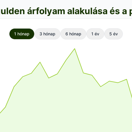
ulden árfolyam alakulása és a 
1 hónap
3 hónap
6 hónap
1 év
5 év