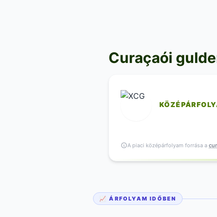
Curaçaói guld
KÖZÉPÁRFOL
A piaci középárfolyam forrása a
cur
📈 ÁRFOLYAM IDŐBEN