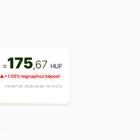
175
,67
 =
HUF
▲
+1.05% tegnaphoz képest
FRISSÍTVE: 2026.08.06. 19:15 UTC