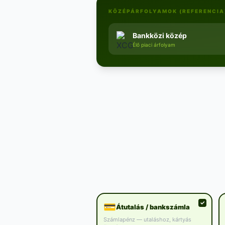
KÖZÉPÁRFOLYAMOK (REFERENCIA
Bankközi közép
Élő piaci árfolyam
💳
Átutalás / bankszámla
Számlapénz — utaláshoz, kártyás