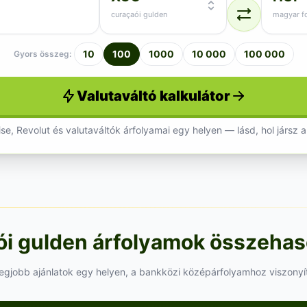
curaçaói gulden
magyar fo
10
100
1000
10 000
100 000
Gyors összeg:
Valutaváltó kalkulátor
se, Revolut és valutaváltók árfolyamai egy helyen — lásd, hol jársz a
i gulden árfolyamok összehas
legjobb ajánlatok egy helyen, a bankközi középárfolyamhoz viszonyí