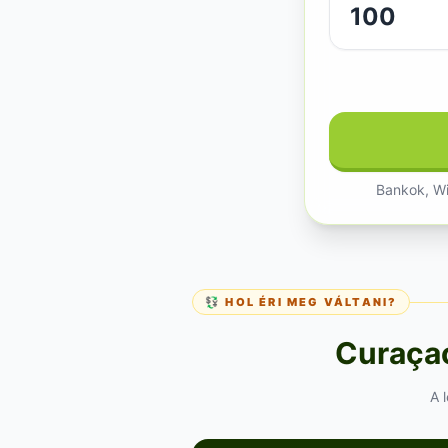
Bankok, Wi
💱 HOL ÉRI MEG VÁLTANI?
Curaçaó
A 