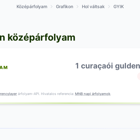
Középárfolyam
Grafikon
Hol váltsak
GYIK
en középárfolyam
1 curaçaói gulden
YAM
rencylayer
árfolyam-API. Hivatalos referencia:
MNB napi árfolyamok
.