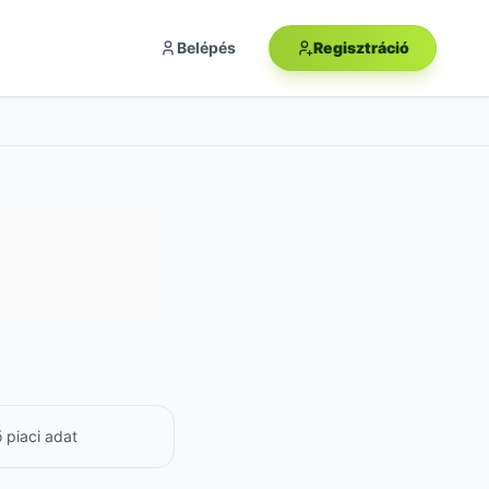
Belépés
Regisztráció
m
 piaci adat