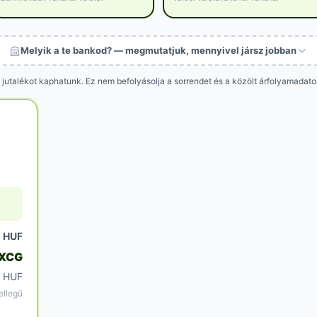
Melyik a te bankod? — megmutatjuk, mennyivel jársz jobban
 jutalékot kaphatunk. Ez nem befolyásolja a sorrendet és a közölt árfolyamadat
HUF
5
 XCG
 HUF
ellegű