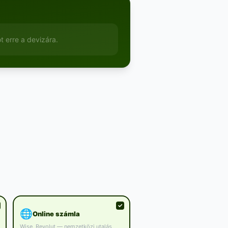
 erre a devizára.
🌐
Online számla
Wise, Revolut — nemzetközi utalás