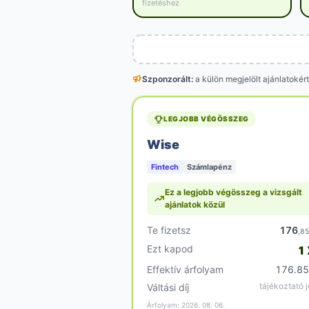
fizetéshez
Szponzorált:
a külön megjelölt
ajánlatokért
LEGJOBB VÉGÖSSZEG
Wise
Fintech
Számlapénz
Ez a legjobb végösszeg a vizsgált
ajánlatok közül
Te fizetsz
176
,8
Ezt kapod
1
Effektív árfolyam
176.85
tájékoztató j
Váltási díj
Árfolyam: 2026. 08. 06.