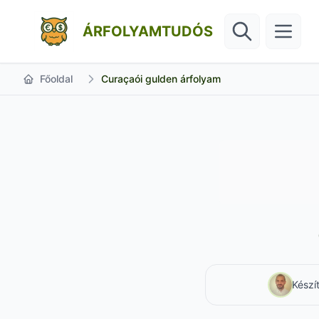
ÁRFOLYAMTUDÓS
Főoldal
Curaçaói gulden árfolyam
Készí