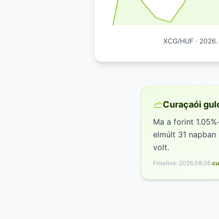
XCG/HUF · 2026. j
Curaçaói gul
Ma a forint 1.05%
elmúlt 31 napban
volt.
Frissítve: 2026.08.06.
cu