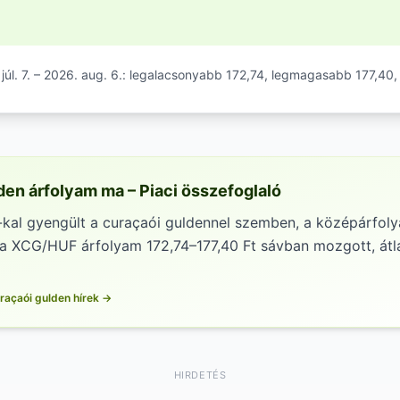
úl. 7. – 2026. aug. 6.: legalacsonyabb 172,74, legmagasabb 177,40,
den árfolyam ma – Piaci összefoglaló
-kal gyengült a curaçaói guldennel szemben, a középárfoly
 a XCG/HUF árfolyam 172,74–177,40 Ft sávban mozgott, átl
raçaói gulden hírek →
HIRDETÉS