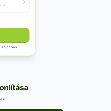
rint
 legjobban.
onlítása
tva