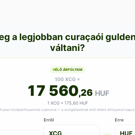
eg a legjobban curaçaói gulden
váltani?
ÉLŐ ÁRFOLYAM
100 XCG =
17 560
,26
HUF
1 XCG = 175,60 HUF
A piaci középárfolyammal számolva — a szolgáltatóknál ettől eltérő árfolyamot kapsz
Erről
Erre
XCG
HUF