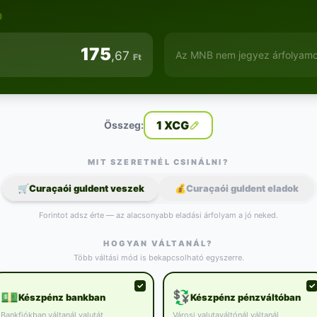
)
175
,67
Az MNB nem jegyez árfolyamot
Ft
1 XCG
Összeg:
MIT SZERETNÉL CSINÁLNI?
🛒
Curaçaói guldent veszek
💰
Curaçaói guldent eladok
Forintot adsz érte — az alacsonyabb eladási árfolyam a jó neked.
HOGYAN VÁLTANÁL?
Több váltási mód is bekapcsolható egyszerre.
💵
💱
Készpénz bankban
Készpénz pénzváltóban
Bankfiókban váltanál valutát
Városi valutaváltónál váltanál