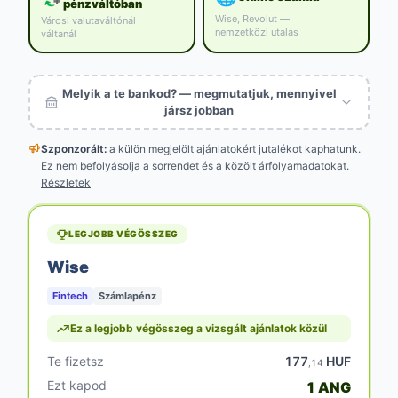
pénzváltóban
Wise, Revolut —
Városi valutaváltónál
nemzetközi utalás
váltanál
Melyik a te bankod? — megmutatjuk, mennyivel
jársz jobban
Szponzorált:
a külön megjelölt
ajánlatokért jutalékot kaphatunk.
Ez nem befolyásolja a sorrendet és a közölt árfolyamadatokat.
Részletek
LEGJOBB VÉGÖSSZEG
Wise
Fintech
Számlapénz
Ez a legjobb végösszeg a vizsgált ajánlatok közül
Te fizetsz
177
HUF
,14
Ezt kapod
1 ANG