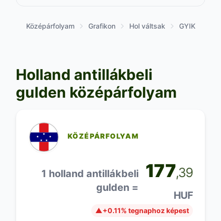
Középárfolyam
Grafikon
Hol váltsak
GYIK
Holland antillákbeli
gulden középárfolyam
KÖZÉPÁRFOLYAM
177
,39
1 holland antillákbeli
gulden =
HUF
▲
+0.11% tegnaphoz képest