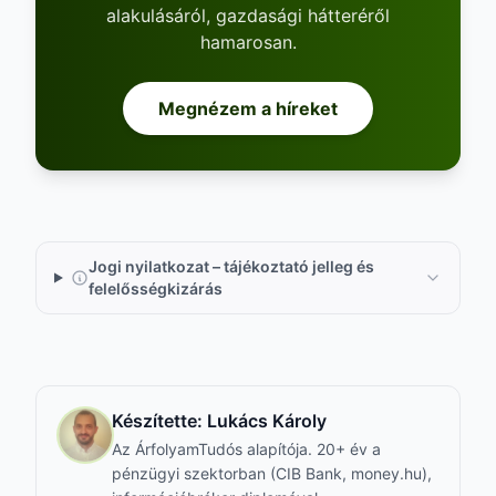
alakulásáról, gazdasági hátteréről
hamarosan.
Megnézem a híreket
Jogi nyilatkozat – tájékoztató jelleg és
felelősségkizárás
Készítette:
Lukács Károly
Az ÁrfolyamTudós alapítója. 20+ év a
pénzügyi szektorban (CIB Bank, money.hu),