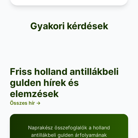
Gyakori kérdések
Friss holland antillákbeli
gulden hírek és
elemzések
Összes hír →
Naprakész összefoglalók a holland
antillákbeli gulden árfolyamának