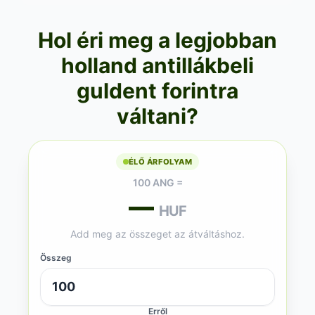
Hol éri meg a legjobban
holland antillákbeli
guldent forintra
váltani?
ÉLŐ ÁRFOLYAM
100 ANG =
—
HUF
Add meg az összeget az átváltáshoz.
Összeg
Erről