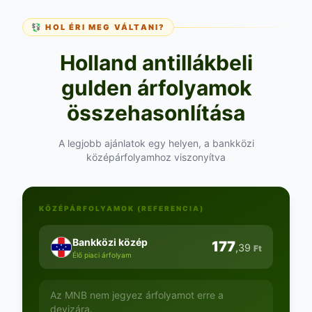
💱 HOL ÉRI MEG VÁLTANI?
Holland antillákbeli
gulden árfolyamok
összehasonlítása
A legjobb ajánlatok egy helyen, a bankközi
középárfolyamhoz viszonyítva
KÖZÉPÁRFOLYAMOK (REFERENCIA)
Bankközi közép
177
,39
Ft
Élő piaci árfolyam
Az MNB nem jegyez árfolyamot erre a
devizára.