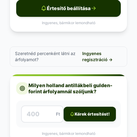
Értesítő beállítása
Ingyenes, bármikor lemondható
Szeretnéd percenként látni az
Ingyenes
árfolyamot?
regisztráció →
Milyen holland antillákbeli gulden-
forint árfolyamnál szóljunk?
Ft
Kérek értesítést!
Ingyenes, bármikor lemondható