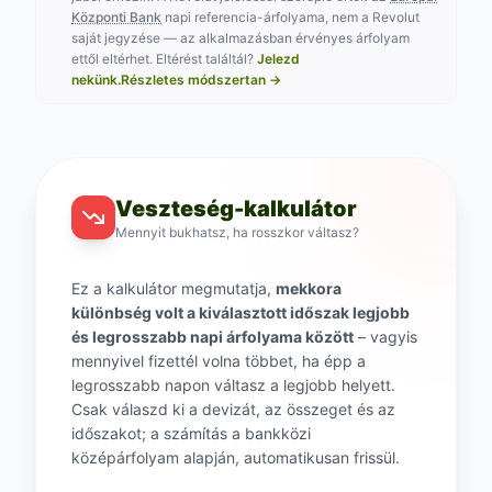
Központi Bank
napi referencia-árfolyama, nem a Revolut
saját jegyzése — az alkalmazásban érvényes árfolyam
ettől eltérhet.
Eltérést találtál?
Jelezd
nekünk.
Részletes módszertan →
Veszteség-kalkulátor
Mennyit bukhatsz, ha rosszkor váltasz?
Ez a kalkulátor megmutatja,
mekkora
különbség volt a kiválasztott időszak legjobb
és legrosszabb napi árfolyama között
– vagyis
mennyivel fizettél volna többet, ha épp a
legrosszabb napon váltasz a legjobb helyett.
Csak válaszd ki a devizát, az összeget és az
időszakot; a számítás a bankközi
középárfolyam alapján, automatikusan frissül.