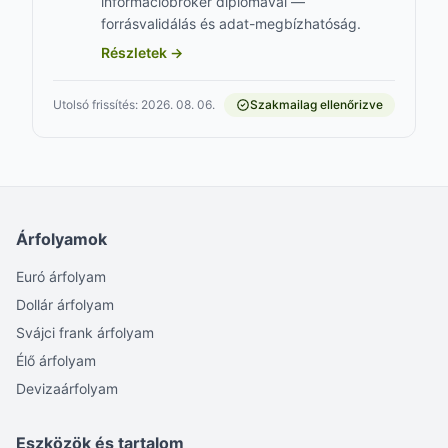
információbróker diplomával —
forrásvalidálás és adat-megbízhatóság.
Részletek →
Utolsó frissítés: 2026. 08. 06.
Szakmailag ellenőrizve
Árfolyamok
Euró árfolyam
Dollár árfolyam
Svájci frank árfolyam
Élő árfolyam
Devizaárfolyam
Eszközök és tartalom