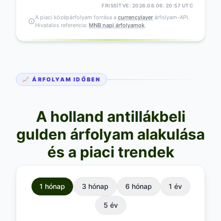
FRISSÍTVE: 2026.08.06. 20:57 UTC
A piaci középárfolyam forrása a
currencylayer
árfolyam-API.
Hivatalos referencia:
MNB napi árfolyamok
.
📈 ÁRFOLYAM IDŐBEN
A holland antillákbeli
gulden árfolyam alakulása
és a piaci trendek
1 hónap
3 hónap
6 hónap
1 év
5 év