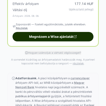
Effektív árfolyam
177.14 HUF
tájékoztató jellegű
Váltási díj
Árfolyam: 2026. 08. 06.
Szponzorált — fizetett együttműködés, jutalék ellenében.
Részletek
Megnézem a Wise ajánlatát
Hogyan számoljuk a várható végösszeget?
A sorrendet kizárólag az árfolyamadatok határozzák meg. A partneri
kapcsolat nem befolyásolja a rangsort —
részletek
.
Adatforrásaink.
A piaci középárfolyam a
currencylayer
árfolyam-API-ból, az MNB középárfolyam a
Magyar
Nemzeti Bank
hivatalos napi jegyzéséből származik. A
banki és pénzváltós vételi-eladási árakat a pénzintézetek
publikus árfolyamlapjairól
gyűjtjük, a feltüntetett frissítési
időpontban. A Wise árfolyama a szolgáltató hivatalos API-
jából érkezik. A Revolut jelöléssel szereplő érték az
Európai