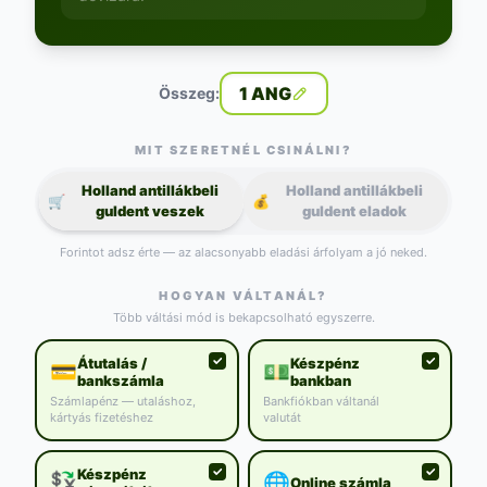
1 ANG
Összeg:
MIT SZERETNÉL CSINÁLNI?
Holland antillákbeli
Holland antillákbeli
🛒
💰
guldent veszek
guldent eladok
Forintot adsz érte — az alacsonyabb eladási árfolyam a jó neked.
HOGYAN VÁLTANÁL?
Több váltási mód is bekapcsolható egyszerre.
Átutalás /
Készpénz
💳
💵
bankszámla
bankban
Számlapénz — utaláshoz,
Bankfiókban váltanál
kártyás fizetéshez
valutát
Készpénz
💱
🌐
Online számla