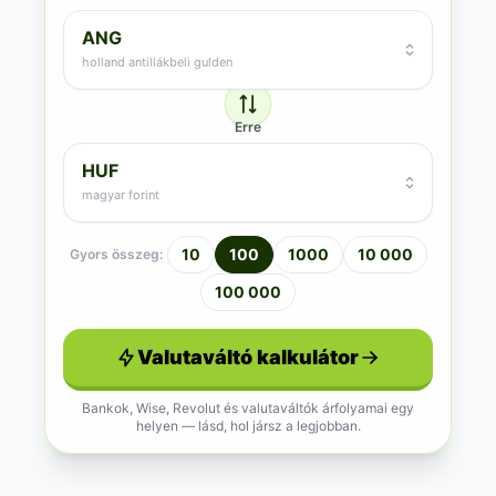
ANG
holland antillákbeli gulden
Erre
HUF
magyar forint
10
100
1000
10 000
Gyors összeg:
100 000
Valutaváltó kalkulátor
Bankok, Wise, Revolut és valutaváltók árfolyamai egy
helyen — lásd, hol jársz a legjobban.