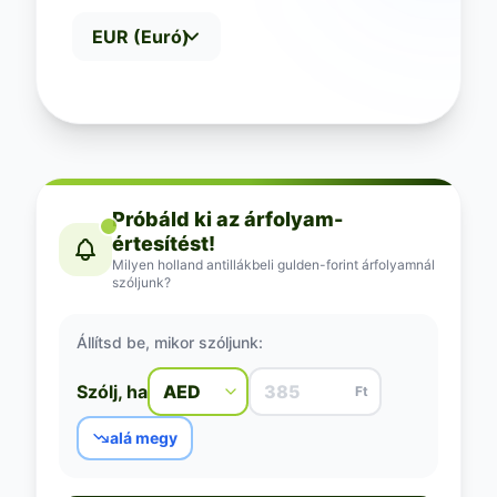
Próbáld ki az árfolyam-
értesítést!
Milyen holland antillákbeli gulden-forint árfolyamnál
szóljunk?
Állítsd be, mikor szóljunk:
Szólj, ha
Ft
alá megy