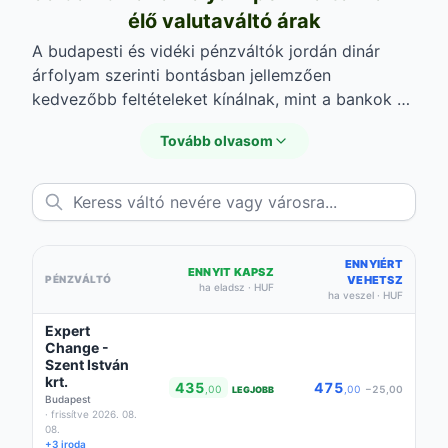
élő valutaváltó árak
A budapesti és vidéki pénzváltók jordán dinár
árfolyam szerinti bontásban jellemzően
kedvezőbb feltételeket kínálnak, mint a bankok —
különösen készpénzes váltásnál. Az alábbi élő
Tovább olvasom
listából láthatod a legjobb jordán dinár vételi
árfolyam és jordán dinár eladási árfolyam
ajánlatokat valutaváltókra lebontva. Az áraik akár
forintos eltéréseket is mutathatnak egymáshoz
képest, ezért nagyobb összegnél érdemes több
helyet is összehasonlítani a tényleges friss jordán
ENNYIÉRT
ENNYIT KAPSZ
PÉNZVÁLTÓ
VEHETSZ
dinár árfolyam mellett.
ha eladsz · HUF
ha veszel · HUF
Expert
Change -
Szent István
krt.
435
475
,00
,00
−25,00
LEGJOBB
Budapest
· frissítve 2026. 08.
08.
+3 iroda