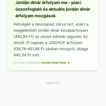
jövőbeni jóslatokba bocsátkoznánk.
Jordán dinár árfolyam ma – piaci
összefoglaló és aktuális jordán dinár
árfolyam mozgások
Hétvégén a devizapiac zárva tart, ezért a
megjelenített jordán dinár középárfolyam
(442,94 Ft) az utolsó pénteki jegyzés. Az
elmúlt 31 napban a JOD/HUF árfolyam
439,74–451,98 Ft sávban mozgott, átlaga
445,34 Ft volt.
Frissítve: 2026.08.08.
jordán dinár hírek →
HIRDETÉS