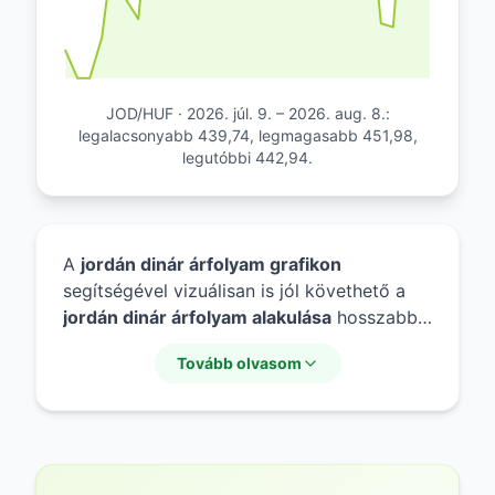
JOD/HUF · 2026. júl. 9. – 2026. aug. 8.:
legalacsonyabb 439,74, legmagasabb 451,98,
legutóbbi 442,94.
A
jordán dinár árfolyam grafikon
segítségével vizuálisan is jól követhető a
jordán dinár árfolyam alakulása
hosszabb
időtávon. A grafikonok elemzése rávilágít
Tovább olvasom
arra, hogyan változott a
jordán dinár
értéke
a forinthoz képest az elmúlt
hónapokban vagy években. A múltbeli
adatok áttekintése segíthet a piaci
tendenciák megértésében, anélkül, hogy