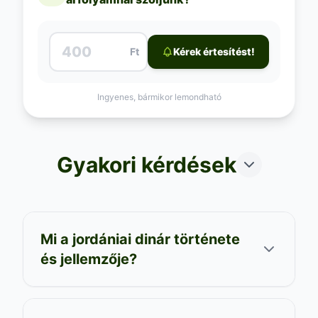
Ft
Kérek értesítést!
Ingyenes, bármikor lemondható
Gyakori kérdések
Mi a jordániai dinár története
és jellemzője?