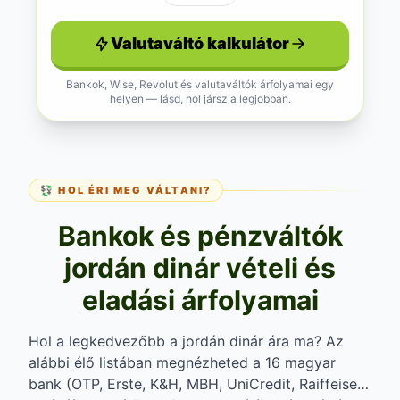
Valutaváltó kalkulátor
Bankok, Wise, Revolut és valutaváltók árfolyamai egy
helyen — lásd, hol jársz a legjobban.
💱 HOL ÉRI MEG VÁLTANI?
Bankok és pénzváltók
jordán dinár vételi és
eladási árfolyamai
Hol a legkedvezőbb a jordán dinár ára ma? Az
alábbi élő listában megnézheted a 16 magyar
bank (OTP, Erste, K&H, MBH, UniCredit, Raiffeisen