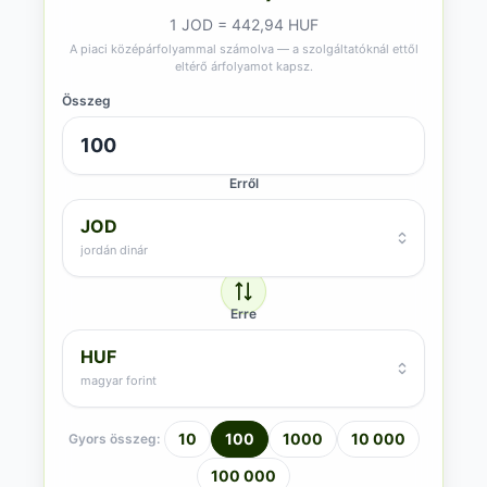
1 JOD = 442,94 HUF
A piaci középárfolyammal számolva — a szolgáltatóknál ettől
eltérő árfolyamot kapsz.
Összeg
Erről
JOD
jordán dinár
Erre
HUF
magyar forint
10
100
1000
10 000
Gyors összeg:
100 000