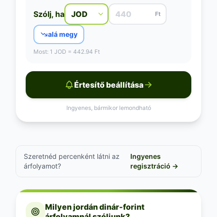
Szólj, ha
Ft
alá megy
Most: 1 JOD = 442.94 Ft
Értesítő beállítása
Ingyenes, bármikor lemondható
Szeretnéd percenként látni az
Ingyenes
árfolyamot?
regisztráció →
Milyen jordán dinár-forint
árfolyamnál szóljunk?