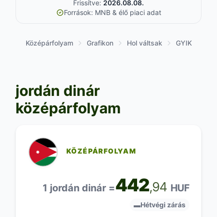
Frissítve:
2026.08.08.
Források: MNB & élő piaci adat
Középárfolyam
Grafikon
Hol váltsak
GYIK
jordán dinár
középárfolyam
KÖZÉPÁRFOLYAM
442
,94
1 jordán dinár =
HUF
▬
Hétvégi zárás