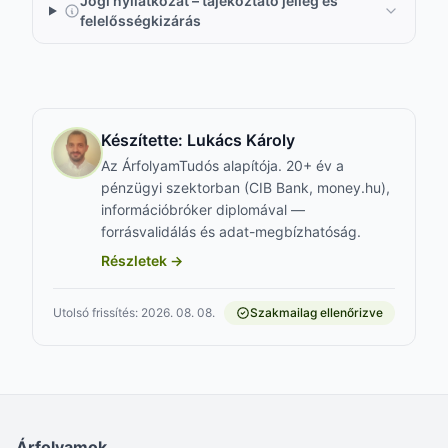
Jogi nyilatkozat – tájékoztató jelleg és
felelősségkizárás
Készítette:
Lukács Károly
Az ÁrfolyamTudós alapítója. 20+ év a
pénzügyi szektorban (CIB Bank, money.hu),
információbróker diplomával —
forrásvalidálás és adat-megbízhatóság.
Részletek →
Utolsó frissítés: 2026. 08. 08.
Szakmailag ellenőrizve
Árfolyamok