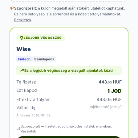
Szponzorált:
a külön megjelölt
ajánlatokért jutalékot kaphatunk.
Ez nem befolyásolja a sorrendet és a közölt árfolyamadatokat.
Részletek
LEGJOBB VÉGÖSSZEG
Wise
Fintech
Számlapénz
Ez a legjobb végösszeg a vizsgált ajánlatok közül
Te fizetsz
443
HUF
,05
Ezt kapod
1 JOD
Effektív árfolyam
443.05 HUF
tájékoztató jellegű
Váltási díj
Árfolyam: 2026. 08. 08.
Szponzorált — fizetett együttműködés, jutalék ellenében.
Részletek