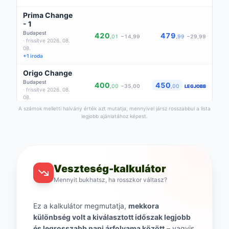
Prima Change
- 1
Budapest
420
479
,01
−14,99
,99
−29,99
· frissítve 2026. 08.
08.
+1 iroda
Origo Change
Budapest
400
450
,00
−35,00
,00
LEGJOBB
· frissítve 2026. 08.
08.
A számok melletti halvány érték azt mutatja, mennyivel jársz rosszabbul a lista
legjobb ajánlatához képest.
Veszteség-kalkulátor
Mennyit bukhatsz, ha rosszkor váltasz?
Ez a kalkulátor megmutatja,
mekkora
különbség volt a kiválasztott időszak legjobb
és legrosszabb napi árfolyama között
– vagyis