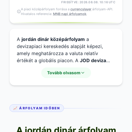
FRISSÍTVE: 2026.08.08. 10:16 UTC
A piaci középárfolyam forrása a
currencylayer
árfolyam-API.
Hivatalos referencia:
MNB napi árfolyamok
.
A
jordán dinár középárfolyam
a
devizapiaci kereskedés alapját képezi,
amely meghatározza a valuta relatív
értékét a globális piacon. A
JOD deviza
középárfolyam
kiszámítása a bankközi
Tovább olvasom
vételi és eladási árak átlagolásával történik.
Fontos tudni, hogy a
jordán dinár
devizapiaci árfolyam
folyamatosan változik
a nemzetközi kereslet és kínálat
függvényében, ezért a
mai jordán dinár
📈 ÁRFOLYAM IDŐBEN
árfolyam
eltérhet a korábbi napok
értékeitől.
A jordán dinár árfolyam