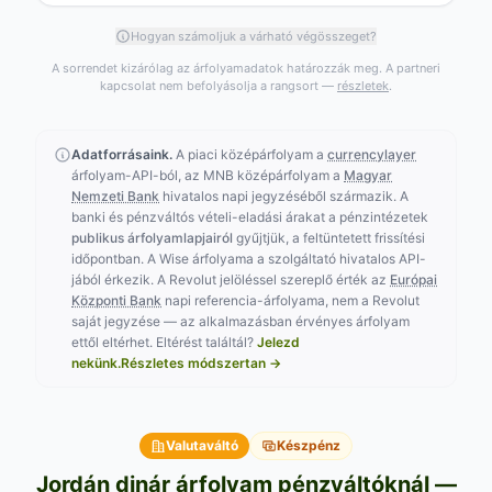
Hogyan számoljuk a várható végösszeget?
A sorrendet kizárólag az árfolyamadatok határozzák meg. A partneri
kapcsolat nem befolyásolja a rangsort —
részletek
.
Adatforrásaink.
A piaci középárfolyam a
currencylayer
árfolyam-API-ból, az MNB középárfolyam a
Magyar
Nemzeti Bank
hivatalos napi jegyzéséből származik. A
banki és pénzváltós vételi-eladási árakat a pénzintézetek
publikus árfolyamlapjairól
gyűjtjük, a feltüntetett frissítési
időpontban. A Wise árfolyama a szolgáltató hivatalos API-
jából érkezik. A Revolut jelöléssel szereplő érték az
Európai
Központi Bank
napi referencia-árfolyama, nem a Revolut
saját jegyzése — az alkalmazásban érvényes árfolyam
ettől eltérhet.
Eltérést találtál?
Jelezd
nekünk.
Részletes módszertan →
Valutaváltó
Készpénz
Jordán dinár árfolyam pénzváltóknál —