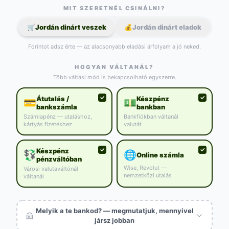
MIT SZERETNÉL CSINÁLNI?
🛒
Jordán dinárt veszek
💰
Jordán dinárt eladok
Forintot adsz érte — az alacsonyabb eladási árfolyam a jó neked.
HOGYAN VÁLTANÁL?
Több váltási mód is bekapcsolható egyszerre.
Átutalás /
Készpénz
💳
💵
bankszámla
bankban
Számlapénz — utaláshoz,
Bankfiókban váltanál
kártyás fizetéshez
valutát
Készpénz
💱
🌐
Online számla
pénzváltóban
Wise, Revolut —
Városi valutaváltónál
nemzetközi utalás
váltanál
Melyik a te bankod? — megmutatjuk, mennyivel
jársz jobban