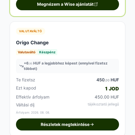
Megnézem a Wise ajánlatát
VALUTAVÁLTÓ
Origo Change
Valutaváltó
Készpénz
+
6
HUF a legjobbhoz képest (ennyivel fizetsz
,95
többet)
Te fizetsz
450
HUF
,00
Ezt kapod
1 JOD
Effektív árfolyam
450.00 HUF
tájékoztató jellegű
Váltási díj
Árfolyam: 2026. 08. 08.
Részletek megtekintése