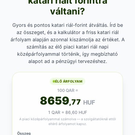
katari riált forintra
váltani?
Gyors és pontos katari riál-forint átváltás. Írd be
az összeget, és a kalkulátor a friss katari riál
árfolyam alapján azonnal kiszámolja az értéket. A
számítás az élő piaci katari riál napi
középárfolyammal történik, így megbízható
alapot ad a pénzügyi tervezéshez.
ÉLŐ ÁRFOLYAM
100 QAR =
8659
,77
HUF
1 QAR = 86,60 HUF
A piaci középárfolyammal számolva — a szolgáltatóknál ettől
eltérő árfolyamot kapsz.
Összeg