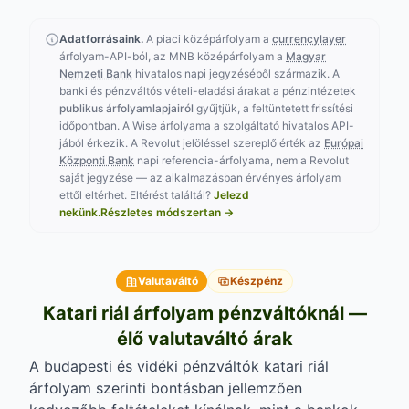
Adatforrásaink.
A piaci középárfolyam a
currencylayer
árfolyam-API-ból, az MNB középárfolyam a
Magyar
Nemzeti Bank
hivatalos napi jegyzéséből származik. A
banki és pénzváltós vételi-eladási árakat a pénzintézetek
publikus árfolyamlapjairól
gyűjtjük, a feltüntetett frissítési
időpontban. A Wise árfolyama a szolgáltató hivatalos API-
jából érkezik. A Revolut jelöléssel szereplő érték az
Európai
Központi Bank
napi referencia-árfolyama, nem a Revolut
saját jegyzése — az alkalmazásban érvényes árfolyam
ettől eltérhet.
Eltérést találtál?
Jelezd
nekünk.
Részletes módszertan →
Valutaváltó
Készpénz
Katari riál árfolyam pénzváltóknál —
élő valutaváltó árak
A budapesti és vidéki pénzváltók katari riál
árfolyam szerinti bontásban jellemzően