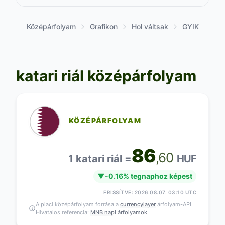
Középárfolyam
Grafikon
Hol váltsak
GYIK
katari riál középárfolyam
KÖZÉPÁRFOLYAM
86
,60
1 katari riál =
HUF
▼
-0.16% tegnaphoz képest
FRISSÍTVE: 2026.08.07. 03:10 UTC
A piaci középárfolyam forrása a
currencylayer
árfolyam-API.
Hivatalos referencia:
MNB napi árfolyamok
.