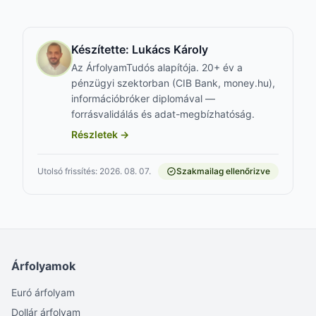
Készítette:
Lukács Károly
Az ÁrfolyamTudós alapítója. 20+ év a
pénzügyi szektorban (CIB Bank, money.hu),
információbróker diplomával —
forrásvalidálás és adat-megbízhatóság.
Részletek →
Utolsó frissítés: 2026. 08. 07.
Szakmailag ellenőrizve
Árfolyamok
Euró árfolyam
Dollár árfolyam