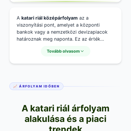
A
katari riál középárfolyam
az a
viszonyítási pont, amelyet a központi
bankok vagy a nemzetközi devizapiacok
határoznak meg naponta. Ez az érték
általában a
katari riál vételi árfolyam
és az
Tovább olvasom
eladási árfolyam között helyezkedik el,
reprezentálva a piaci egyensúlyt. Fontos
megjegyezni, hogy a
katari riál piaci
árfolyam
folyamatosan változik a globális
kereslet és kínálat függvényében, így a
📈 ÁRFOLYAM IDŐBEN
napon belüli ingadozások természetesek.
A katari riál árfolyam
alakulása és a piaci
trendek