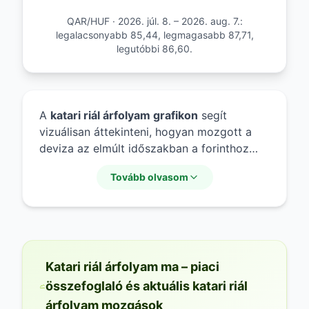
QAR/HUF · 2026. júl. 8. – 2026. aug. 7.:
legalacsonyabb 85,44, legmagasabb 87,71,
legutóbbi 86,60.
A
katari riál árfolyam grafikon
segít
vizuálisan áttekinteni, hogyan mozgott a
deviza az elmúlt időszakban a forinthoz
képest. A
katari riál huf grafikon
Tovább olvasom
használatával nyomon követhető a
katari
pénznem árfolyam
stabilitása vagy
esetleges változékonysága. A historikus
katari riál árfolyamok
áttekintése hasznos
eszköz lehet azok számára, akik szeretnék
megérteni a múltbeli piaci trendeket és a
Katari riál árfolyam ma – piaci
katari riál értéke
mögött meghúzódó
összefoglaló és aktuális katari riál
gazdasági folyamatokat.
árfolyam mozgások