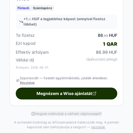
Fintech
Számlapénz
+
1
HUF a legjobbhoz képest (ennyivel fizetsz
,00
többet)
Te fizetsz
86
HUF
,99
Ezt kapod
1 QAR
Effektív árfolyam
86.99 HUF
tájékoztató jellegű
Váltási díj
Árfolyam: 2026. 08. 07.
Szponzorált — fizetett együttműködés, jutalék ellenében.
Részletek
Megnézem a Wise ajánlatát
Hogyan számoljuk a várható végösszeget?
A sorrendet kizárólag az árfolyamadatok határozzák meg. A partneri
kapcsolat nem befolyásolja a rangsort —
részletek
.