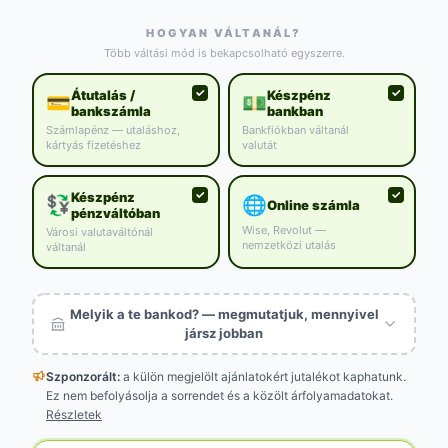
HOGYAN VÁLTANÁL?
Több váltási mód is bekapcsolható egyszerre.
Átutalás /
Készpénz
💳
💵
bankszámla
bankban
Számlapénz — utaláshoz,
Bankfiókban váltanál
kártyás fizetéshez
valutát
Készpénz
💱
🌐
Online számla
pénzváltóban
Wise, Revolut —
Városi valutaváltónál
nemzetközi utalás
váltanál
Melyik a te bankod? — megmutatjuk, mennyivel
jársz jobban
Szponzorált:
a külön megjelölt
ajánlatokért jutalékot kaphatunk.
Ez nem befolyásolja a sorrendet és a közölt árfolyamadatokat.
Részletek