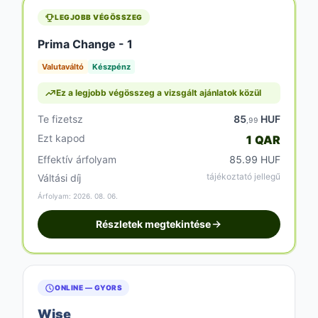
LEGJOBB VÉGÖSSZEG
Prima Change - 1
Valutaváltó
Készpénz
Ez a legjobb végösszeg a vizsgált ajánlatok közül
Te fizetsz
85
HUF
,99
Ezt kapod
1 QAR
Effektív árfolyam
85.99 HUF
tájékoztató jellegű
Váltási díj
Árfolyam: 2026. 08. 06.
Részletek megtekintése
ONLINE — GYORS
Wise