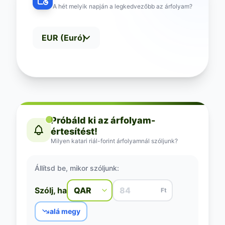
A hét melyik napján a legkedvezőbb az árfolyam?
Próbáld ki az árfolyam-
értesítést!
Milyen katari riál-forint árfolyamnál szóljunk?
Állítsd be, mikor szóljunk:
Szólj, ha
Ft
alá megy