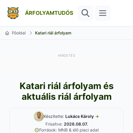
ÁRFOLYAMTUDÓS
Főoldal
Katari riál árfolyam
HIRDETÉS
Katari riál árfolyam és
aktuális riál árfolyam
Készítette:
Lukács Károly
→
Frissítve:
2026.08.07.
Források: MNB & élő piaci adat