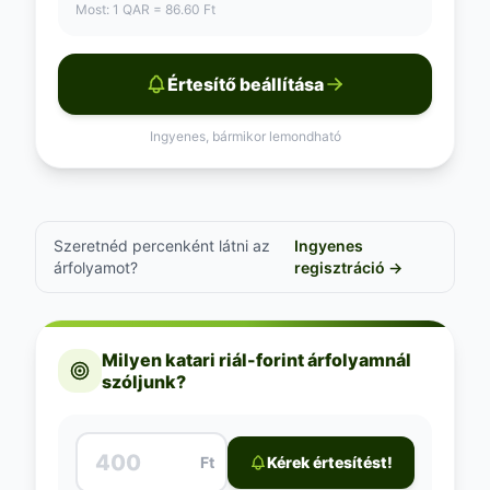
Most: 1 QAR = 86.60 Ft
Értesítő beállítása
Ingyenes, bármikor lemondható
Szeretnéd percenként látni az
Ingyenes
árfolyamot?
regisztráció →
Milyen katari riál-forint árfolyamnál
szóljunk?
Ft
Kérek értesítést!