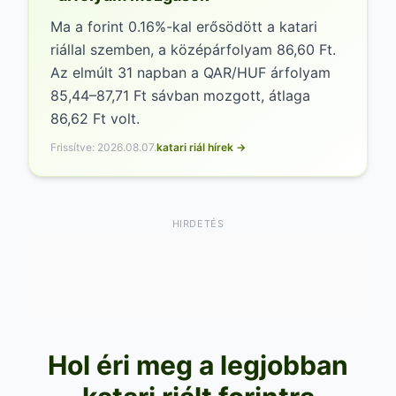
Ma a forint 0.16%-kal erősödött a katari
riállal szemben, a középárfolyam 86,60 Ft.
Az elmúlt 31 napban a QAR/HUF árfolyam
85,44–87,71 Ft sávban mozgott, átlaga
86,62 Ft volt.
Frissítve: 2026.08.07.
katari riál hírek →
HIRDETÉS
Hol éri meg a legjobban