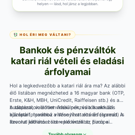
helyen — lásd, hol jársz a legjobban.
💱 HOL ÉRI MEG VÁLTANI?
Bankok és pénzváltók
katari riál vételi és eladási
árfolyamai
Hol a legkedvezőbb a katari riál ára ma? Az alábbi
élő listában megnézheted a 16 magyar bank (OTP,
Erste, K&H, MBH, UniCredit, Raiffeisen stb.) és a
budapesti, valamint vidéki pénzváltók aktuális
A táblázatok élőben frissülnek, és a bankközi
ajánlatait, továbbá a Wise hivatalos árfolyamát. A
középárfolyamhoz viszonyított eltérés (spread) is
Revolut jelöléssel szereplő érték az Európai
azonnal látható: zöld = kedvezőbb, piros =
Központi Bank napi referencia-árfolyama, nem a
drágább a piaci középnél.
Tovább olvasom