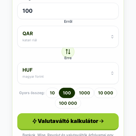
Erről
QAR
katari riál
Erre
HUF
magyar forint
10
100
1000
10 000
Gyors összeg:
100 000
Valutaváltó kalkulátor
Bankok, Wise, Revolut és valutaváltók árfolyamai egy