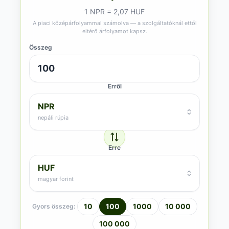
1 NPR = 2,07 HUF
A piaci középárfolyammal számolva — a szolgáltatóknál ettől
eltérő árfolyamot kapsz.
Összeg
Erről
NPR
nepáli rúpia
Erre
HUF
magyar forint
10
100
1000
10 000
Gyors összeg:
100 000