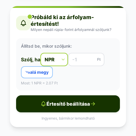
Próbáld ki az árfolyam-
értesítést!
Milyen nepáli rúpia-forint árfolyamnál szóljunk?
Állítsd be, mikor szóljunk:
Szólj, ha
Ft
alá megy
Most: 1 NPR = 2.07 Ft
Értesítő beállítása
Ingyenes, bármikor lemondható