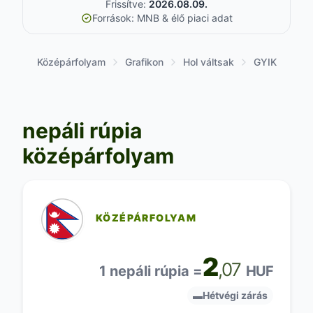
Frissítve:
2026.08.09.
Források: MNB & élő piaci adat
Középárfolyam
Grafikon
Hol váltsak
GYIK
nepáli rúpia
középárfolyam
KÖZÉPÁRFOLYAM
2
,07
1 nepáli rúpia =
HUF
▬
Hétvégi zárás