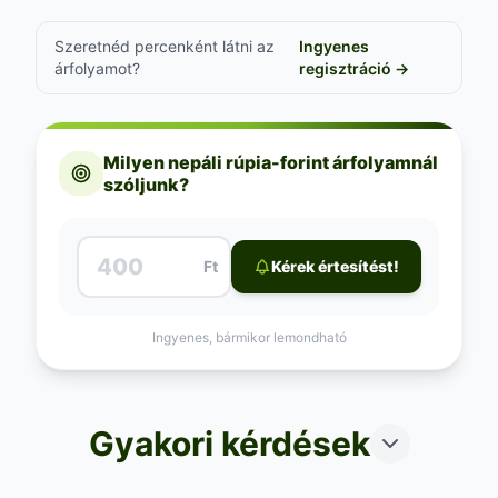
Szeretnéd percenként látni az
Ingyenes
árfolyamot?
regisztráció →
Milyen nepáli rúpia-forint árfolyamnál
szóljunk?
Ft
Kérek értesítést!
Ingyenes, bármikor lemondható
Gyakori kérdések