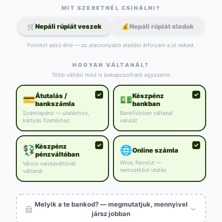
MIT SZERETNÉL CSINÁLNI?
🛒
Nepáli rúpiát veszek
💰
Nepáli rúpiát eladok
Forintot adsz érte — az alacsonyabb eladási árfolyam a jó neked.
HOGYAN VÁLTANÁL?
Több váltási mód is bekapcsolható egyszerre.
Átutalás /
Készpénz
💳
💵
bankszámla
bankban
Számlapénz — utaláshoz,
Bankfiókban váltanál
kártyás fizetéshez
valutát
Készpénz
💱
🌐
Online számla
pénzváltóban
Wise, Revolut —
Városi valutaváltónál
nemzetközi utalás
váltanál
Melyik a te bankod? — megmutatjuk, mennyivel
jársz jobban