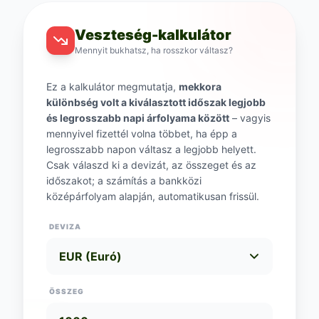
Veszteség-kalkulátor
Mennyit bukhatsz, ha rosszkor váltasz?
Ez a kalkulátor megmutatja,
mekkora
különbség volt a kiválasztott időszak legjobb
és legrosszabb napi árfolyama között
– vagyis
mennyivel fizettél volna többet, ha épp a
legrosszabb napon váltasz a legjobb helyett.
Csak válaszd ki a devizát, az összeget és az
időszakot; a számítás a bankközi
középárfolyam alapján, automatikusan frissül.
DEVIZA
ÖSSZEG