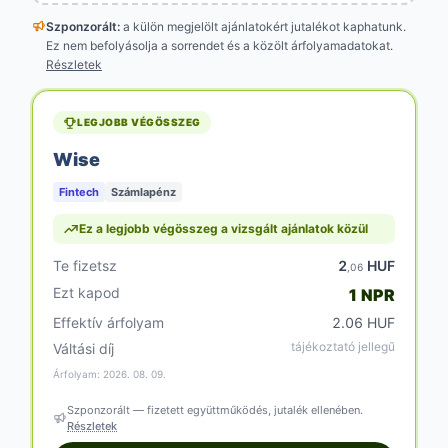
Szponzorált:
a külön megjelölt
ajánlatokért jutalékot kaphatunk.
Ez nem befolyásolja a sorrendet és a közölt árfolyamadatokat.
Részletek
LEGJOBB VÉGÖSSZEG
Wise
Fintech
Számlapénz
Ez a legjobb végösszeg a vizsgált ajánlatok közül
Te fizetsz
2
HUF
,06
Ezt kapod
1 NPR
Effektív árfolyam
2.06 HUF
tájékoztató jellegű
Váltási díj
Árfolyam: 2026. 08. 09.
Szponzorált — fizetett együttműködés, jutalék ellenében.
Részletek