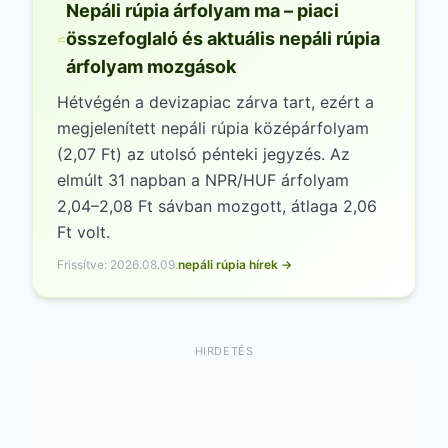
megkönnyíti a
nepáli rúpia
Nepáli rúpia árfolyam ma – piaci
árfolyamváltozás
mértékének megértését,
összefoglaló és aktuális nepáli rúpia
segítve az utazókat abban, hogy lássák a
árfolyam mozgások
történelmi mély- és csúcspontokat.
Hétvégén a devizapiac zárva tart, ezért a
megjelenített nepáli rúpia középárfolyam
(2,07 Ft) az utolsó pénteki jegyzés. Az
elmúlt 31 napban a NPR/HUF árfolyam
2,04–2,08 Ft sávban mozgott, átlaga 2,06
Ft volt.
Frissítve: 2026.08.09.
nepáli rúpia hírek →
HIRDETÉS