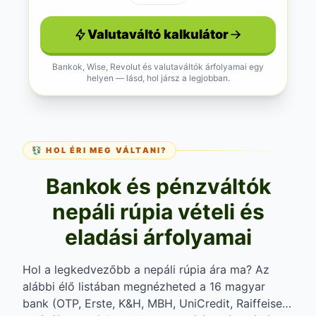
Valutaváltó kalkulátor
Bankok, Wise, Revolut és valutaváltók árfolyamai egy
helyen — lásd, hol jársz a legjobban.
💱 HOL ÉRI MEG VÁLTANI?
Bankok és pénzváltók
nepáli rúpia vételi és
eladási árfolyamai
Hol a legkedvezőbb a nepáli rúpia ára ma? Az
alábbi élő listában megnézheted a 16 magyar
bank (OTP, Erste, K&H, MBH, UniCredit, Raiffeisen