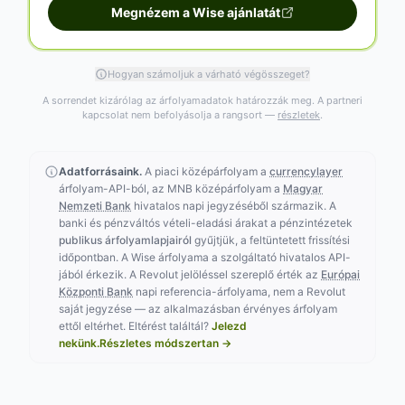
Megnézem a Wise ajánlatát
Hogyan számoljuk a várható végösszeget?
A sorrendet kizárólag az árfolyamadatok határozzák meg. A partneri
kapcsolat nem befolyásolja a rangsort —
részletek
.
Adatforrásaink.
A piaci középárfolyam a
currencylayer
árfolyam-API-ból, az MNB középárfolyam a
Magyar
Nemzeti Bank
hivatalos napi jegyzéséből származik. A
banki és pénzváltós vételi-eladási árakat a pénzintézetek
publikus árfolyamlapjairól
gyűjtjük, a feltüntetett frissítési
időpontban. A Wise árfolyama a szolgáltató hivatalos API-
jából érkezik. A Revolut jelöléssel szereplő érték az
Európai
Központi Bank
napi referencia-árfolyama, nem a Revolut
saját jegyzése — az alkalmazásban érvényes árfolyam
ettől eltérhet.
Eltérést találtál?
Jelezd
nekünk.
Részletes módszertan →