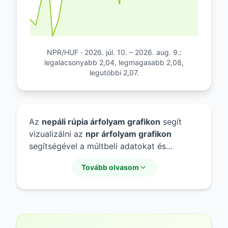
NPR/HUF · 2026. júl. 10. – 2026. aug. 9.:
legalacsonyabb 2,04, legmagasabb 2,08,
legutóbbi 2,07.
Az
nepáli rúpia árfolyam grafikon
segít
vizualizálni az
npr árfolyam grafikon
segítségével a múltbeli adatokat és
tendenciákat. A grafikonon jól látható a
Tovább olvasom
nepáli rúpia alakulása
a forinttal vagy más
főbb devizákkal szemben. Az adatok
elemzése során feltűnhet a
nepáli rúpia
mozgása
, amely tükrözi a gazdasági
ciklusokat. A grafikus megjelenítés