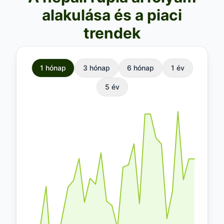
és a globális piaci környezet is
alakulása és a piaci
befolyásolja.
trendek
1 hónap
3 hónap
6 hónap
1 év
5 év