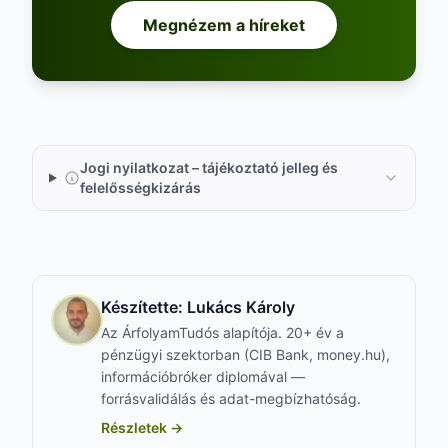
Megnézem a híreket
Jogi nyilatkozat – tájékoztató jelleg és
felelősségkizárás
Készítette:
Lukács Károly
Az ÁrfolyamTudós alapítója. 20+ év a
pénzügyi szektorban (CIB Bank, money.hu),
információbróker diplomával —
forrásvalidálás és adat-megbízhatóság.
Részletek →