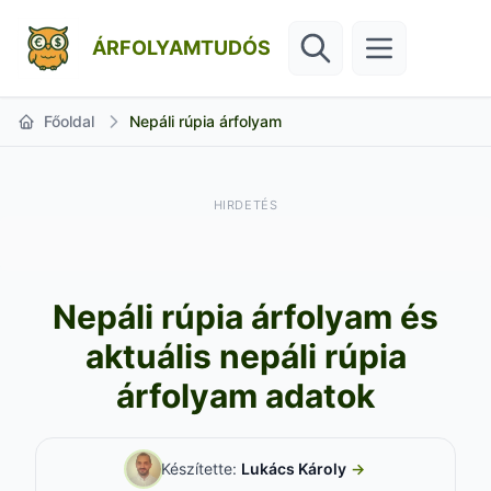
ÁRFOLYAMTUDÓS
Főoldal
Nepáli rúpia árfolyam
HIRDETÉS
Nepáli rúpia árfolyam és
aktuális nepáli rúpia
árfolyam adatok
Készítette:
Lukács Károly
→