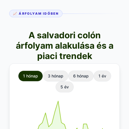
📈 ÁRFOLYAM IDŐBEN
A salvadori colón
árfolyam alakulása és a
piaci trendek
1 hónap
3 hónap
6 hónap
1 év
5 év