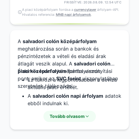
FRISSÍTVE: 2026.08.09. 12:54 UTC
A piaci középárfolyam forrása a
currencylayer
árfolyam-API.
Hivatalos referencia:
MNB napi árfolyamok
.
A
salvadori colón középárfolyam
meghatározása során a bankok és
pénzintézetek a vételi és eladási árak
átlagát veszik alapul. A
salvadori colón
piaci középárfolyam
Érdemes tudni a középárfolyamról:
fontos viszonyítási
pont, amikor az
SVC forint
viszonylatában
Ez tükrözi a legpontosabban a deviza
szeretnénk tájékozódni.
aktuális piaci értékét.
A
salvadori colón napi árfolyam
adatok
ebből indulnak ki.
Segítséget nyújt a
salvadori colón
Tovább olvasom
forintban
kifejezett értékének
kiszámításához.