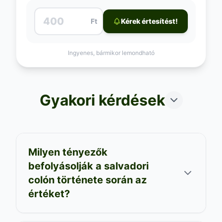
Ft
Kérek értesítést!
Ingyenes, bármikor lemondható
Gyakori kérdések
Milyen tényezők
befolyásolják a salvadori
colón története során az
értéket?