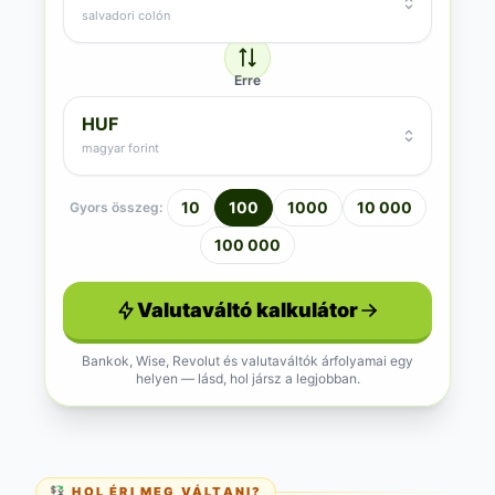
salvadori colón
Erre
HUF
magyar forint
10
100
1000
10 000
Gyors összeg:
100 000
Valutaváltó kalkulátor
Bankok, Wise, Revolut és valutaváltók árfolyamai egy
helyen — lásd, hol jársz a legjobban.
💱 HOL ÉRI MEG VÁLTANI?