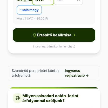
alá megy
Most: 1 SVC = 36.00 Ft
Értesítő beállítása
Ingyenes, bármikor lemondható
Szeretnéd percenként látni az
Ingyenes
árfolyamot?
regisztráció →
Milyen salvadori colón-forint
árfolyamnál szóljunk?