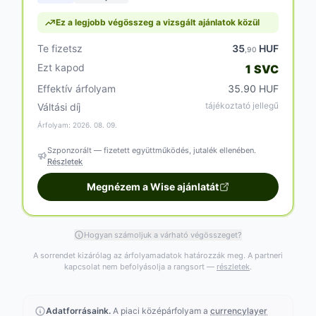
Ez a legjobb végösszeg a vizsgált ajánlatok közül
Te fizetsz
35
HUF
,90
Ezt kapod
1 SVC
Effektív árfolyam
35.90 HUF
tájékoztató jellegű
Váltási díj
Árfolyam: 2026. 08. 09.
Szponzorált — fizetett együttműködés, jutalék ellenében.
Részletek
Megnézem a Wise ajánlatát
Hogyan számoljuk a várható végösszeget?
A sorrendet kizárólag az árfolyamadatok határozzák meg. A partneri
kapcsolat nem befolyásolja a rangsort —
részletek
.
Adatforrásaink.
A piaci középárfolyam a
currencylayer