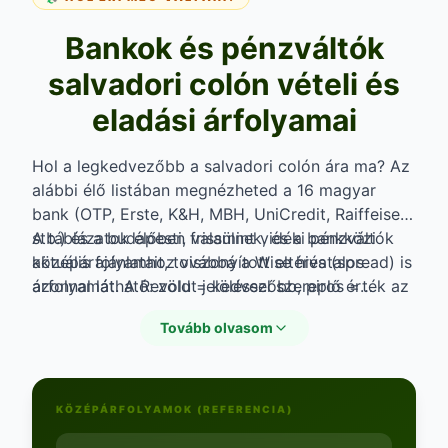
Bankok és pénzváltók
salvadori colón vételi és
eladási árfolyamai
Hol a legkedvezőbb a salvadori colón ára ma? Az
alábbi élő listában megnézheted a 16 magyar
bank (OTP, Erste, K&H, MBH, UniCredit, Raiffeisen
stb.) és a budapesti, valamint vidéki pénzváltók
A táblázatok élőben frissülnek, és a bankközi
aktuális ajánlatait, továbbá a Wise hivatalos
középárfolyamhoz viszonyított eltérés (spread) is
árfolyamát. A Revolut jelöléssel szereplő érték az
azonnal látható: zöld = kedvezőbb, piros =
Európai Központi Bank napi referencia-árfolyama,
drágább a piaci középnél.
Tovább olvasom
nem a szolgáltató saját jegyzése — az
alkalmazásban érvényes árfolyam ettől eltérhet. A
salvadori colón eladási árfolyam és a salvadori
colón vételi árfolyam jelentősen eltérhet attól
KÖZÉPÁRFOLYAMOK (REFERENCIA)
függően, hogy valuta (készpénz) vagy deviza