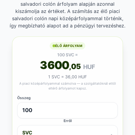
salvadori colón árfolyam alapján azonnal
kiszámolja az értéket. A számítás az élő piaci
salvadori colón napi középárfolyammal történik,
így megbízható alapot ad a pénzügyi tervezéshez.
ÉLŐ ÁRFOLYAM
100 SVC =
3600
,05
HUF
1 SVC = 36,00 HUF
A piaci középárfolyammal számolva — a szolgáltatóknál ettől
eltérő árfolyamot kapsz.
Összeg
Erről
SVC