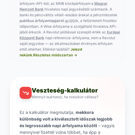
árfolyam-API-ból, az MNB középárfolyam a
Magyar
Nemzeti Bank
hivatalos napi jegyzéséből származik. A
banki és pénzváltós vételi-eladási árakat a pénzintézetek
publikus árfolyamlapjairól
gyűjtjük, a feltüntetett frissítési
időpontban. A Wise árfolyama a szolgáltató hivatalos API-
jából érkezik. A Revolut jelöléssel szereplő érték az
Európai
Központi Bank
napi referencia-árfolyama, nem a Revolut
saját jegyzése — az alkalmazásban érvényes árfolyam
ettől eltérhet.
Eltérést találtál?
Jelezd
nekünk.
Részletes módszertan →
Veszteség-kalkulátor
Mennyit bukhatsz, ha rosszkor váltasz?
Ez a kalkulátor megmutatja,
mekkora
különbség volt a kiválasztott időszak legjobb
és legrosszabb napi árfolyama között
– vagyis
mennyivel fizettél volna többet, ha épp a