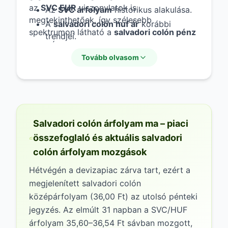
az
SVC EUR
viszonylatok is
Az
SVC árfolyam
historikus alakulása.
megtekinthetőek, így szélesebb
A
salvadori colón huf ár
korábbi
spektrumon látható a
salvadori colón pénz
trendjei.
mozgása.
A piaci volatilitás mértéke az
El
Tovább olvasom
Salvador valuta
esetében.
Salvadori colón árfolyam ma – piaci
összefoglaló és aktuális salvadori
colón árfolyam mozgások
Hétvégén a devizapiac zárva tart, ezért a
megjelenített salvadori colón
középárfolyam (36,00 Ft) az utolsó pénteki
jegyzés. Az elmúlt 31 napban a SVC/HUF
árfolyam 35,60–36,54 Ft sávban mozgott,