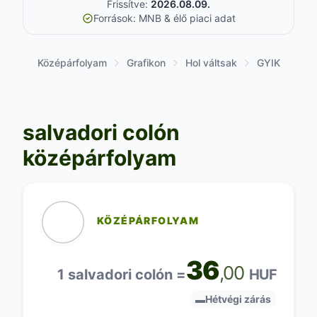
Frissítve:
2026.08.09.
Források: MNB & élő piaci adat
Középárfolyam
Grafikon
Hol váltsak
GYIK
salvadori colón
középárfolyam
KÖZÉPÁRFOLYAM
36
,00
1 salvadori colón =
HUF
▬
Hétvégi zárás