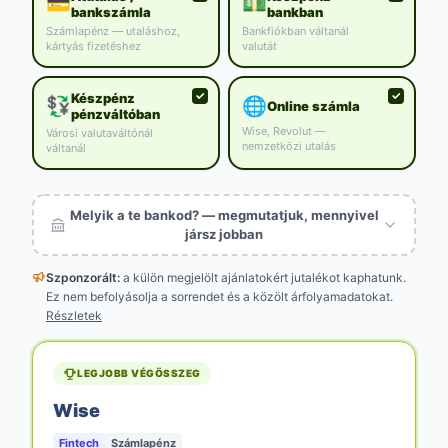
💳
💵
bankszámla
bankban
Számlapénz — utaláshoz,
Bankfiókban váltanál
kártyás fizetéshez
valutát
Készpénz
💱
🌐
Online számla
pénzváltóban
Wise, Revolut —
Városi valutaváltónál
nemzetközi utalás
váltanál
Melyik a te bankod? — megmutatjuk, mennyivel
jársz jobban
Szponzorált:
a külön megjelölt
ajánlatokért jutalékot kaphatunk.
Ez nem befolyásolja a sorrendet és a közölt árfolyamadatokat.
Részletek
LEGJOBB VÉGÖSSZEG
Wise
Fintech
Számlapénz