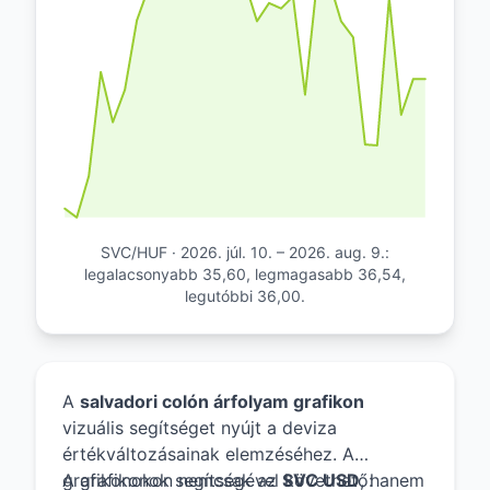
SVC/HUF · 2026. júl. 10. – 2026. aug. 9.:
legalacsonyabb 35,60, legmagasabb 36,54,
legutóbbi 36,00.
A
salvadori colón árfolyam grafikon
vizuális segítséget nyújt a deviza
értékváltozásainak elemzéséhez. A
grafikonokon nemcsak az
A grafikonok segítségével követhető:
SVC USD
, hanem